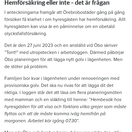
Hemförsäkring eller inte – det är frågan
I anteckningarna framgår att Örebrobostäder gång på gång
försöker få klarhet i om hyresgästen har hemförsäkring. Allt
hyresgästen kan visa är en påminnelse om en obetald
olycksfallsförsäkring.
Det är den 27 juni 2023 och en anställd vid Öbo skriver
”Torrt!” med utropstecken i arbetsloggen. Därmed påbörjar
Öbo planeringen för att lägga nytt golv i lägenheten. Men
de stöter på problem.
Familjen bor kvar i lägenheten under renoveringen med
provisoriska golv. Det ska nu rivas för att lägga dit det
riktiga. I loggen står det att läsa om flera planeringsmöten
med mamman och en släkting till henne: ”
Hembesök hos
hyresgästen för att visa och förklara vilka grejer som måste
flyttas och att de måste komma iväg hemifrån på
morgonen. Arbetet kör igång 07.30
”.