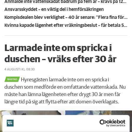
Anmälde inte vattenskadat badrum på fem år – krävs på 125 000 kronor
Ansvarsskyddet – en viktig del i hemförsäkringen
Kompisdealen blev verklighet – 40 år senare: "Flera fina fördelar med att dela bostad"
Kvinna kapade lägenhet efter vräkningsbeslut – får betala 50 000
Larmade inte om spricka i
duschen – vräks efter 30 år
4 AUGUSTI
KL 08:30
Hyresgästen larmade inte om en spricka i
BÅSTAD
duschen som medförde en omfattande vattenskada. Nu
måste han lämna lägenheten efter drygt 30 år men får
längre tid på sig att flytta efter att domen överklagats.