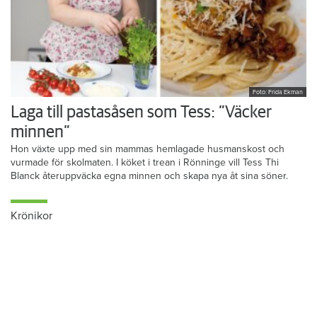
Foto: Frida Ekman
Laga till pastasåsen som Tess: ”Väcker
minnen”
Hon växte upp med sin mammas hemlagade husmanskost och
vurmade för skolmaten. I köket i trean i Rönninge vill Tess Thi
Blanck återuppväcka egna minnen och skapa nya åt sina söner.
Krönikor