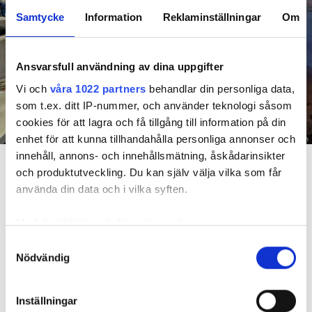
Samtycke
Information
Reklaminställningar
Om
Ansvarsfull användning av dina uppgifter
Vi och
våra 1022 partners
behandlar din personliga data,
som t.ex. ditt IP-nummer, och använder teknologi såsom
cookies för att lagra och få tillgång till information på din
enhet för att kunna tillhandahålla personliga annonser och
Foto: Hyresnämnden
innehåll, annons- och innehållsmätning, åskådarinsikter
En inspektion visade att vatten under en längre tid läckt in genom sprickor i väggen (de
röda markeringarna) och orsakat rötskador i syllen.
och produktutveckling. Du kan själv välja vilka som får
använda din data och i vilka syften.
Dela
Tweeta
Med din tillåtelse skulle vi även vilja:
Hyresgästen har bott i lägenheten i skånska Båstad sedan
Samla in information om din geografiska plats
Samtyckesval
1995 men måste nu flytta sedan hans kontrakt prövats både
Nödvändig
som kan ha en noggrannhet på upp till flera meter
i hyresnämnden och i hovrätten.
Identifiera din enhet genom att aktivt skanna den
för specifika kännetecken (fingeravtryck)
Inställningar
Skada upptäcktes av hantverkare
Ta reda på mer om hur dina personliga uppgifter