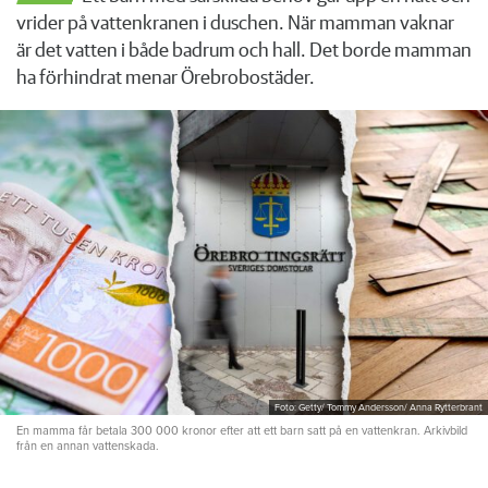
vrider på vattenkranen i duschen. När mamman vaknar
är det vatten i både badrum och hall. Det borde mamman
ha förhindrat menar Örebrobostäder.
Foto: Getty/ Tommy Andersson/ Anna Rytterbrant
En mamma får betala 300 000 kronor efter att ett barn satt på en vattenkran. Arkivbild
från en annan vattenskada.