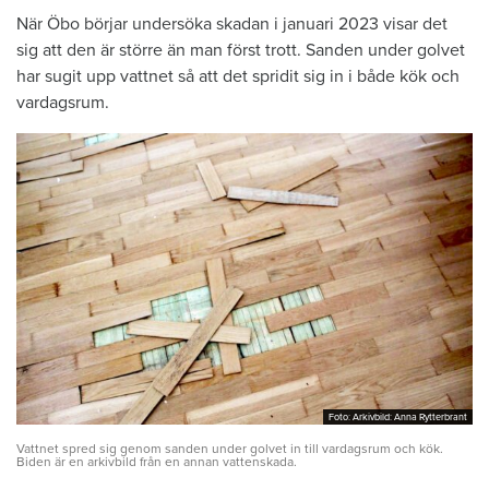
När Öbo börjar undersöka skadan i januari 2023 visar det
sig att den är större än man först trott. Sanden under golvet
har sugit upp vattnet så att det spridit sig in i både kök och
vardagsrum.
Foto: Arkivbild: Anna Rytterbrant
Foto: Arkivbild: Anna Rytterbrant
Vattnet spred sig genom sanden under golvet in till vardagsrum och kök.
Biden är en arkivbild från en annan vattenskada.