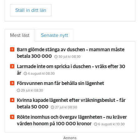
Ställ in ditt län
Mest läst
Senaste nytt
Barn glömde stänga av duschen – mamman måste
betala 300 000
30 juli
kl 08:30
Larmade inte om spricka i duschen – vräks efter 30
år
4 augusti
kl 08:30
Försvunnen man får behålla sin lägenhet
29 juli
kl 08:30
Kvinna kapade lägenhet efter vräkningsbeslut – får
betala 50 000
27 juli
kl 08:00
Rökte inomhus och övergav lägenheten – nu kräver
värden honom på 100 000 kronor
6 augusti
kl 10:30