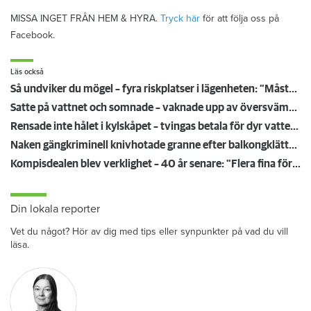
MISSA INGET FRÅN HEM & HYRA.
Tryck här
för att följa oss på
Facebook.
Läs också
Så undviker du mögel – fyra riskplatser i lägenheten: ”Måste städa bort”
Satte på vattnet och somnade – vaknade upp av översvämning hos grannen
Rensade inte hålet i kylskåpet – tvingas betala för dyr vattenskada
Naken gängkriminell knivhotade granne efter balkongklättring
Kompisdealen blev verklighet – 40 år senare: "Flera fina fördelar med att dela bostad"
Din lokala reporter
Vet du något? Hör av dig med tips eller synpunkter på vad du vill
läsa.