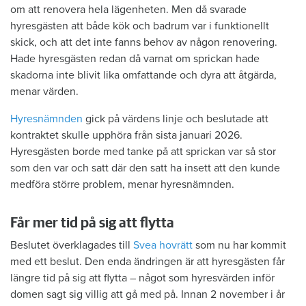
om att renovera hela lägenheten. Men då svarade
hyresgästen att både kök och badrum var i funktionellt
skick, och att det inte fanns behov av någon renovering.
Hade hyresgästen redan då varnat om sprickan hade
skadorna inte blivit lika omfattande och dyra att åtgärda,
menar värden.
Hyresnämnden
gick på värdens linje och beslutade att
kontraktet skulle upphöra från sista januari 2026.
Hyresgästen borde med tanke på att sprickan var så stor
som den var och satt där den satt ha insett att den kunde
medföra större problem, menar hyresnämnden.
Får mer tid på sig att flytta
Beslutet överklagades till
Svea hovrätt
som nu har kommit
med ett beslut. Den enda ändringen är att hyresgästen får
längre tid på sig att flytta – något som hyresvärden inför
domen sagt sig villig att gå med på. Innan 2 november i år