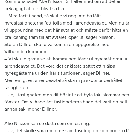
Kommunalrådet Åke Nilsson, S, håller med om att det är
beklagligt att det blivit så här.
– Med facit i hand, så skulle vi nog inte ha låtit
hyresfastigheterna fått följa med i arrendeavtalet. Men nu är
vi uppbundna med det här avtalet och måste därför hitta en
bra lösning fram till att avtalet löper ut, säger Nilsson.
Stefan Dillner skulle välkomna en uppgörelse med
Vilhelmina kommun.
– Vi skulle gärna se att kommunen löser ut hyresrätterna ur
arrendeavtalet. Det vore det enklaste sättet att hjälpa
hyresgästerna ur den här situationen, säger Dillner.
Men enligt ert arrendeavtal så ska ni ju sköta underhållet i
fastigheten.
– Ja, i fastigheten men dit hör inte att byta tak, stammar och
fönster. Om vi hade ägt fastigheterna hade det varit en helt
annan sak, menar Dillner.
Åke Nilsson kan se detta som en lösning.
– Ja, det skulle vara en intressant lösning om kommunen då