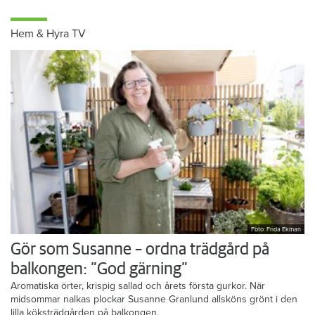
Hem & Hyra TV
Foto: Frida Ekman
Gör som Susanne – ordna trädgård på
balkongen: ”God gärning”
Aromatiska örter, krispig sallad och årets första gurkor. När
midsommar nalkas plockar Susanne Granlund allsköns grönt i den
lilla köksträdgården på balkongen.