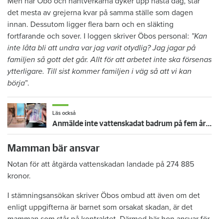
Men när Öbo och hantverkarna dyker upp nästa dag, står
det mesta av grejerna kvar på samma ställe som dagen
innan. Dessutom ligger flera barn och en släkting
fortfarande och sover. I loggen skriver Öbos personal:
”Kan
inte låta bli att undra var jag varit otydlig? Jag jagar på
familjen så gott det går. Allt för att arbetet inte ska försenas
ytterligare. Till sist kommer familjen i väg så att vi kan
börja
”.
Läs också
Anmälde inte vattenskadat badrum på fem år – krävs på 125 000 kronor
Mamman bär ansvar
Notan för att åtgärda vattenskadan landade på 274 885
kronor.
I stämningsansökan skriver Öbos ombud att även om det
enligt uppgifterna är barnet som orsakat skadan, är det
mamman som står på kontraktet. Därmed bär hon ansvar för