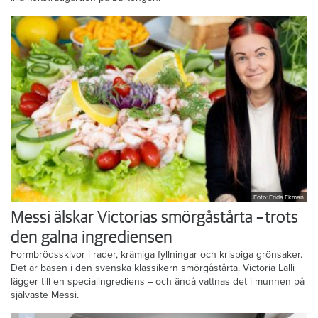
Foto: Frida Ekman
Messi älskar Victorias smörgåstårta – trots
den galna ingrediensen
Formbrödsskivor i rader, krämiga fyllningar och krispiga grönsaker.
Det är basen i den svenska klassikern smörgåstårta. Victoria Lalli
lägger till en specialingrediens – och ändå vattnas det i munnen på
självaste Messi.