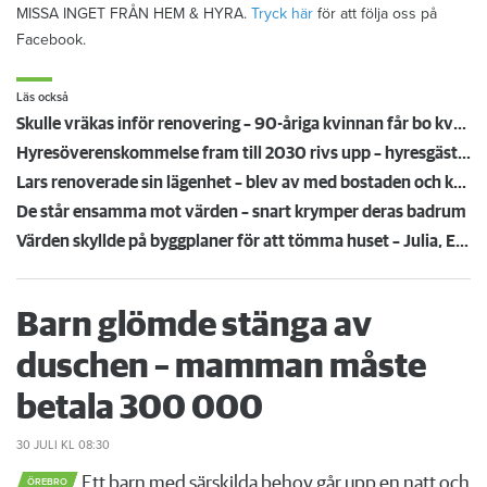
MISSA INGET FRÅN HEM & HYRA.
Tryck här
för att följa oss på
Facebook.
Läs också
Skulle vräkas inför renovering – 90-åriga kvinnan får bo kvar: ”Ovissheten har varit grym”
Hyresöverenskommelse fram till 2030 rivs upp – hyresgäster känner sig svikna: "Jag går redan på knäna"
Lars renoverade sin lägenhet – blev av med bostaden och krävs på 112 000 kronor
De står ensamma mot värden – snart krymper deras badrum
Värden skyllde på byggplaner för att tömma huset – Julia, Ewa och Conny betalar priset
Barn glömde stänga av
duschen – mamman måste
betala 300 000
30 JULI
KL 08:30
Ett barn med särskilda behov går upp en natt och
ÖREBRO