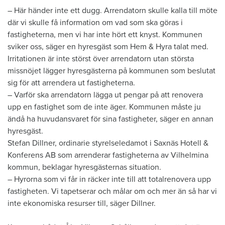
​– Här händer inte ett dugg. Arrendatorn skulle kalla till möte
där vi skulle få information om vad som ska göras i
fastigheterna, men vi har inte hört ett knyst. Kommunen
sviker oss, säger en hyresgäst som Hem & Hyra talat med.
Irritationen är inte störst över arrendatorn utan största
missnöjet lägger hyresgästerna på kommunen som beslutat
sig för att arrendera ut fastigheterna.
– Varför ska arrendatorn lägga ut pengar på att renovera
upp en fastighet som de inte äger. Kommunen måste ju
ändå ha huvudansvaret för sina fastigheter, säger en annan
hyresgäst.
Stefan Dillner, ordinarie styrelseledamot i Saxnäs Hotell &
Konferens AB som arrenderar fastigheterna av Vilhelmina
kommun, beklagar hyresgästernas situation.
– Hyrorna som vi får in räcker inte till att totalrenovera upp
fastigheten. Vi tapetserar och målar om och mer än så har vi
inte ekonomiska resurser till, säger Dillner.