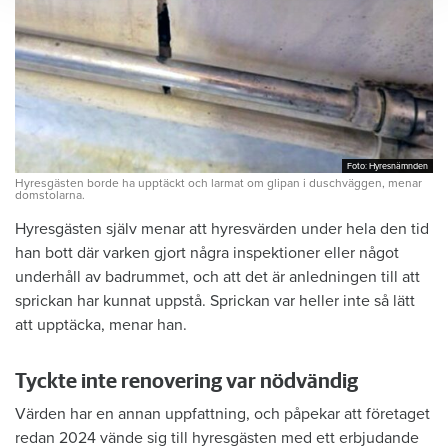
Foto: Hyresnämnden
Foto: Hyresnämnden
Hyresgästen borde ha upptäckt och larmat om glipan i duschväggen, menar
domstolarna.
Hyresgästen själv menar att hyresvärden under hela den tid
han bott där varken gjort några inspektioner eller något
underhåll av badrummet, och att det är anledningen till att
sprickan har kunnat uppstå. Sprickan var heller inte så lätt
att upptäcka, menar han.
Tyckte inte renovering var nödvändig
Värden har en annan uppfattning, och påpekar att företaget
redan 2024 vände sig till hyresgästen med ett erbjudande