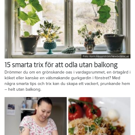
Foto: Karin Hasselström/Newbotanic.se
15 smarta trix för att odla utan balkong
Drömmer du om en grönskande oas i vardagsrummet, en örtagård i
köket eller kanske en välsmakande gurkgardin i fönstret? Med
några smarta tips och trix kan du skapa ett vackert, prunkande hem
– helt utan balkong.