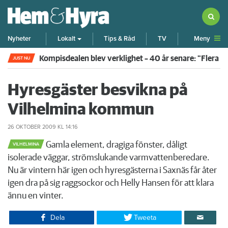
Meny
Nyheter
Lokalt
Tips & Råd
TV
Kompisdealen blev verklighet – 40 år senare: "Flera f
JUST NU
Hyresgäster besvikna på
Vilhelmina kommun
26 OKTOBER 2009
KL 14:16
Gamla element, dragiga fönster, dåligt
VILHELMINA
isolerade väggar, strömslukande varmvattenberedare.
Nu är vintern här igen och hyresgästerna i Saxnäs får åter
igen dra på sig raggsockor och Helly Hansen för att klara
ännu en vinter.​
Dela
Tweeta