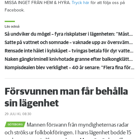
MISSA INGET FRÅN HEM & HYRA.
Tryck här
för att följa oss på
Facebook.
Läs också
Så undviker du mögel – fyra riskplatser i lägenheten: ”Måste städa bort”
Satte på vattnet och somnade – vaknade upp av översvämning hos grannen
Rensade inte hålet i kylskåpet – tvingas betala för dyr vattenskada
Naken gängkriminell knivhotade granne efter balkongklättring
Kompisdealen blev verklighet – 40 år senare: "Flera fina fördelar med att dela bostad"
Försvunnen man får behålla
sin lägenhet
29 JULI
KL 08:30
Mannen försvann från myndigheternas radar
GÖTEBORG
och ströks ur folkbokföringen. I hans lägenhet bodde 15