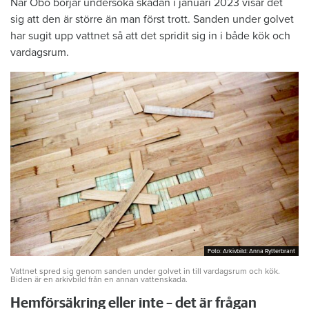
När Öbo börjar undersöka skadan i januari 2023 visar det
sig att den är större än man först trott. Sanden under golvet
har sugit upp vattnet så att det spridit sig in i både kök och
vardagsrum.
Foto: Arkivbild: Anna Rytterbrant
Foto: Arkivbild: Anna Rytterbrant
Vattnet spred sig genom sanden under golvet in till vardagsrum och kök.
Biden är en arkivbild från en annan vattenskada.
Hemförsäkring eller inte – det är frågan