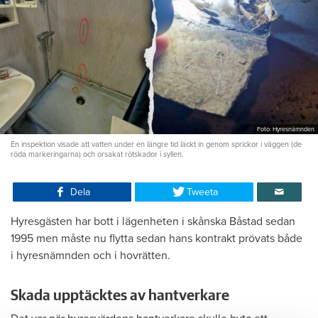
Foto: Hyresnämnden
En inspektion visade att vatten under en längre tid läckt in genom sprickor i väggen (de
röda markeringarna) och orsakat rötskador i syllen.
Dela
Tweeta
Hyresgästen har bott i lägenheten i skånska Båstad sedan
1995 men måste nu flytta sedan hans kontrakt prövats både
i hyresnämnden och i hovrätten.
Skada upptäcktes av hantverkare