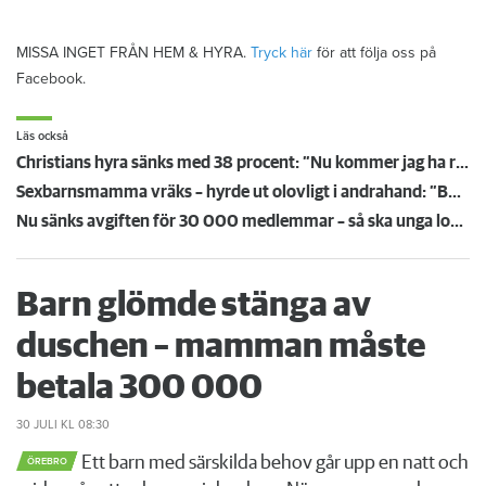
MISSA INGET FRÅN HEM & HYRA.
Tryck här
för att följa oss på
Facebook.
Läs också
Christians hyra sänks med 38 procent: ”Nu kommer jag ha råd att ta körkort”
Sexbarnsmamma vräks – hyrde ut olovligt i andrahand: ”Borde tas större hänsyn till barnen”
Nu sänks avgiften för 30 000 medlemmar – så ska unga lockas till Hyresgästföreningen
Barn glömde stänga av
duschen – mamman måste
betala 300 000
30 JULI
KL 08:30
Ett barn med särskilda behov går upp en natt och
ÖREBRO