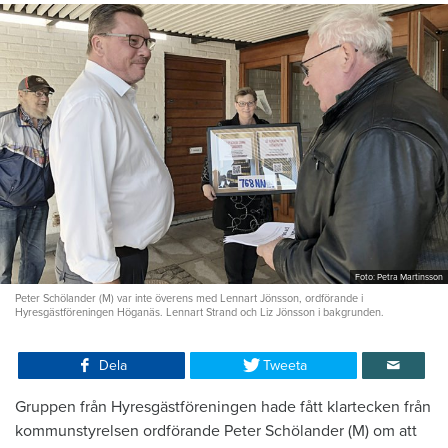
Foto: Petra Martinsson
Peter Schölander (M) var inte överens med Lennart Jönsson, ordförande i
Hyresgästföreningen Höganäs. Lennart Strand och Liz Jönsson i bakgrunden.
Dela
Tweeta
Gruppen från Hyresgästföreningen hade fått klartecken från
kommunstyrelsen ordförande Peter Schölander (M) om att