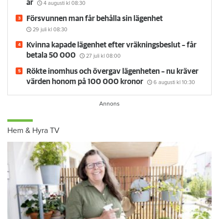
år
4 augusti
kl 08:30
Försvunnen man får behålla sin lägenhet
29 juli
kl 08:30
Kvinna kapade lägenhet efter vräkningsbeslut – får
betala 50 000
27 juli
kl 08:00
Rökte inomhus och övergav lägenheten – nu kräver
värden honom på 100 000 kronor
6 augusti
kl 10:30
Hem & Hyra TV