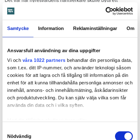
Det var när hyresvärdens hantverkare skulle byta ett
duschmunstycke under hösten förra året som en spricka i
plastmattan på väggen i duschen upptäcktes. Strax efter
detta lät värden ett företag göra en besiktning av
Samtycke
Information
Reklaminställningar
Om
badrummet. Då upptäcktes att vatten läckt från den trasiga
svetsskarven under en längre tid och orsakat omfattande
vattenskador.
Ansvarsfull användning av dina uppgifter
Därför sade den privata hyresvärden upp hyreskontraktet
Vi och
våra 1022 partners
behandlar din personliga data,
med hänvisning till att hyresgästen inte iakttagit sin så
som t.ex. ditt IP-nummer, och använder teknologi såsom
kallade vårdplikt (se faktaruta). Eftersom han inte gick med
cookies för att lagra och få tillgång till information på din
på att flytta fick hyresnämnden i Malmö pröva
enhet för att kunna tillhandahålla personliga annonser och
uppsägningen.
innehåll, annons- och innehållsmätning, åskådarinsikter
och produktutveckling. Du kan själv välja vilka som får
använda din data och i vilka syften.
Med din tillåtelse skulle vi även vilja:
Samla in information om din geografiska plats
Samtyckesval
Nödvändig
som kan ha en noggrannhet på upp till flera meter