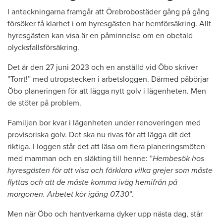
I anteckningarna framgår att Örebrobostäder gång på gång
försöker få klarhet i om hyresgästen har hemförsäkring. Allt
hyresgästen kan visa är en påminnelse om en obetald
olycksfallsförsäkring.
Det är den 27 juni 2023 och en anställd vid Öbo skriver
”Torrt!” med utropstecken i arbetsloggen. Därmed påbörjar
Öbo planeringen för att lägga nytt golv i lägenheten. Men
de stöter på problem.
Familjen bor kvar i lägenheten under renoveringen med
provisoriska golv. Det ska nu rivas för att lägga dit det
riktiga. I loggen står det att läsa om flera planeringsmöten
med mamman och en släkting till henne: ”
Hembesök hos
hyresgästen för att visa och förklara vilka grejer som måste
flyttas och att de måste komma iväg hemifrån på
morgonen. Arbetet kör igång 07.30
”.
Men när Öbo och hantverkarna dyker upp nästa dag, står