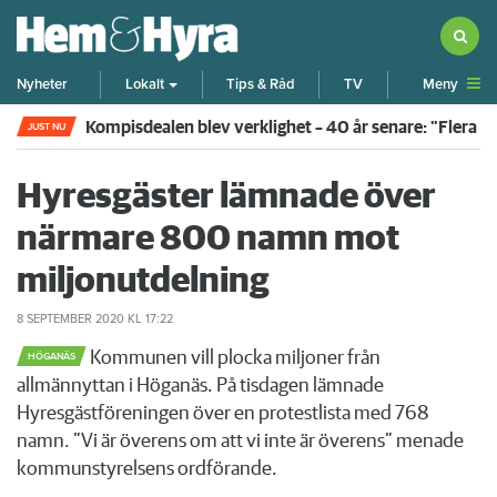
Meny
Nyheter
Lokalt
Tips & Råd
TV
Rökte inomhus och övergav lägenheten – nu kräver 
JUST NU
Hyresgäster lämnade över
närmare 800 namn mot
miljonutdelning
8 SEPTEMBER 2020
KL 17:22
Kommunen vill plocka miljoner från
HÖGANÄS
allmännyttan i Höganäs. På tisdagen lämnade
Hyresgästföreningen över en protestlista med 768
namn. ”Vi är överens om att vi inte är överens” menade
kommunstyrelsens ordförande.