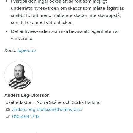
I vårdplikten ingår också att så fort som möjligt
underrätta hyresvärden om skador som måste åtgärdas
snabbt för att mer omfattande skador inte ska uppstå,
som till exempel vattenläckor.
Det är hyresvärden som ska bevisa att lägenheten är
vanvårdad.
Källa:
lagen.nu
Anders Eeg-Olofsson
lokalredaktör
–
Norra Skåne och Södra Halland
anders.eeg-olofsson@hemhyra.se
010-459 17 12