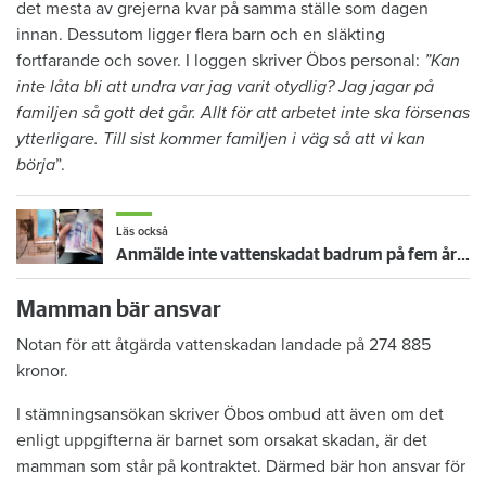
det mesta av grejerna kvar på samma ställe som dagen
innan. Dessutom ligger flera barn och en släkting
fortfarande och sover. I loggen skriver Öbos personal:
”Kan
inte låta bli att undra var jag varit otydlig? Jag jagar på
familjen så gott det går. Allt för att arbetet inte ska försenas
ytterligare. Till sist kommer familjen i väg så att vi kan
börja
”.
Läs också
Anmälde inte vattenskadat badrum på fem år – krävs på 125 000 kronor
Mamman bär ansvar
Notan för att åtgärda vattenskadan landade på 274 885
kronor.
I stämningsansökan skriver Öbos ombud att även om det
enligt uppgifterna är barnet som orsakat skadan, är det
mamman som står på kontraktet. Därmed bär hon ansvar för