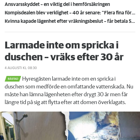
Ansvarsskyddet – en viktig del i hemförsäkringen
Kompisdealen blev verklighet – 40 år senare: "Flera fina fördelar med att dela bostad"
Kvinna kapade lägenhet efter vräkningsbeslut – får betala 50 000
Larmade inte om spricka i
duschen – vräks efter 30 år
4 AUGUSTI
KL 08:30
Hyresgästen larmade inte om en spricka i
BÅSTAD
duschen som medförde en omfattande vattenskada. Nu
måste han lämna lägenheten efter drygt 30 år men får
längre tid på sig att flytta efter att domen överklagats.