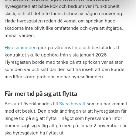
hyresgästen att både kök och badrum var i funktionellt
skick, och att det inte fanns behov av någon renovering.
Hade hyresgästen redan då varnat om sprickan hade
skadorna inte blivit lika omfattande och dyra att åtgärda,
menar värden.
Hyresnämnden
gick på värdens linje och beslutade att
kontraktet skulle upphöra från sista januari 2026.
Hyresgästen borde med tanke på att sprickan var så stor
som den var och satt där den satt ha insett att den kunde
medföra större problem, menar hyresnämnden.
Får mer tid på sig att flytta
Beslutet överklagades till
Svea hovrätt
som nu har kommit
med ett beslut. Den enda ändringen är att hyresgästen får
längre tid på sig att flytta – något som hyresvärden inför
domen sagt sig villig att gå med på. Innan 2 november i år
ska hyresgästen ha flyttat ut.