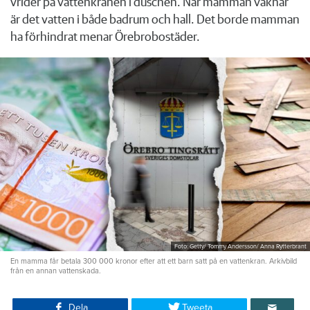
vrider på vattenkranen i duschen. När mamman vaknar
är det vatten i både badrum och hall. Det borde mamman
ha förhindrat menar Örebrobostäder.
Foto: Getty/ Tommy Andersson/ Anna Rytterbrant
En mamma får betala 300 000 kronor efter att ett barn satt på en vattenkran. Arkivbild
från en annan vattenskada.
Dela
Tweeta