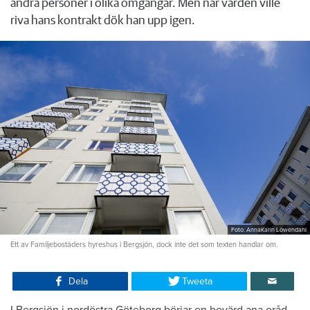
andra personer i olika omgångar. Men när värden ville
riva hans kontrakt dök han upp igen.
Foto: AnnaKarin Löwendahl
Ett av Familjebostäders hyreshus i Bergsjön, dock inte det som texten handlar om.
Dela
Tweeta
I Bergsjön i nordöstra Göteborg börjar en bovärd ana oråd.