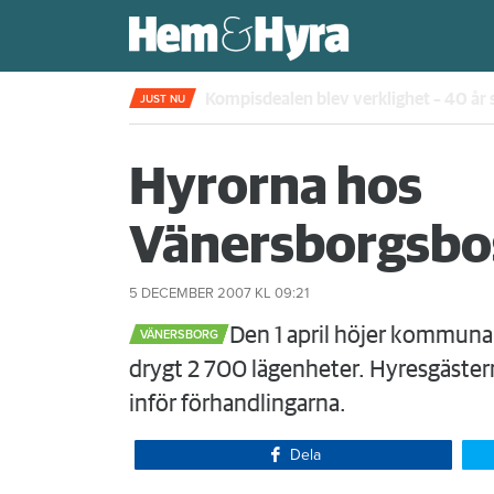
Rökte inomhus och övergav lägenhet
JUST NU
Hyrorna hos
Vänersborgsbos
5 DECEMBER 2007
KL 09:21
​Den 1 april höjer kommuna
VÄNERSBORG
drygt 2 700 lägenheter. Hyresgästern
inför förhandlingarna.
Dela