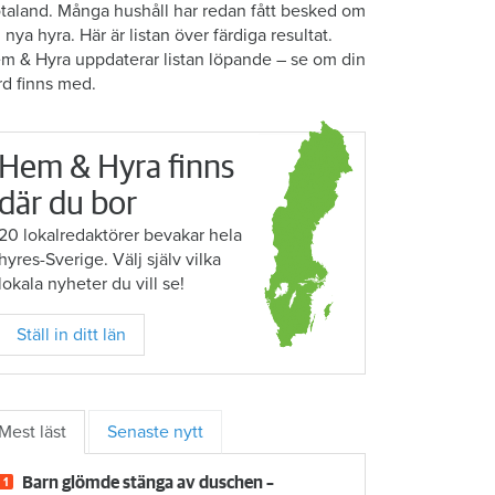
taland. Många hushåll har redan fått besked om
n nya hyra. Här är listan över färdiga resultat.
m & Hyra uppdaterar listan löpande – se om din
rd finns med.
Hem & Hyra finns
där du bor
20 lokalredaktörer bevakar hela
hyres-Sverige. Välj själv vilka
lokala nyheter du vill se!
Ställ in ditt län
Mest läst
Senaste nytt
Barn glömde stänga av duschen –