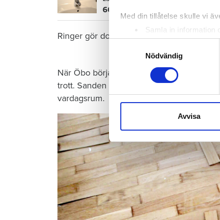
600 kronor dyrare att bo efter vat
Med din tillåtelse skulle vi äve
Samla in information 
Ringer gör dock grannen nedanför – när de
Identifiera din enhet 
Samtyckesval
Ta reda på mer om hur dina pe
Nödvändig
eller dra tillbaka ditt samtyc
När Öbo börjar undersöka skadan i januari 
trott. Sanden under golvet har sugit upp vat
Vi använder enhetsidentifierar
vardagsrum.
sociala medier och analysera 
till de sociala medier och a
Avvisa
med annan information som du 