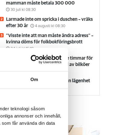
mamman måste betala 300 000
30 juli
kl 08:30
Larmade inte om spricka i duschen – vräks
efter 30 år
4 augusti
kl 08:30
”Visste inte att man måste ändra adress” –
kvinna döms för folkbokföringsbrott
24 juli
kl 16:10
Flyttfirma anmäls: dök upp tre timmar för
sent och höjde priset på grund av bilköer
24 juli
kl 09:30
Om
Försvunnen man får behålla sin lägenhet
29 juli
kl 08:30
änder teknologi såsom
rsonliga annonser och innehåll,
em & Hyra TV
a som får använda din data