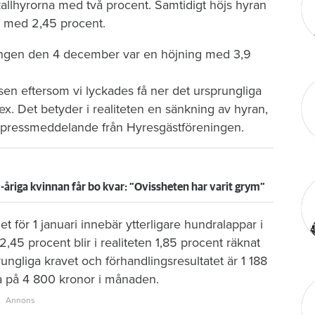
llhyrorna med två procent. Samtidigt höjs hyran
ar med 2,45 procent.
lingen den 4 december var en höjning med 3,9
en eftersom vi lyckades få ner det ursprungliga
x. Det betyder i realiteten en sänkning av hyran,
t pressmeddelande från Hyresgästföreningen.
0-åriga kvinnan får bo kvar: ”Ovissheten har varit grym”
ället för 1 januari innebär ytterligare hundralappar i
,45 procent blir i realiteten 1,85 procent räknat
ungliga kravet och förhandlingsresultatet är 1 188
a på 4 800 kronor i månaden.