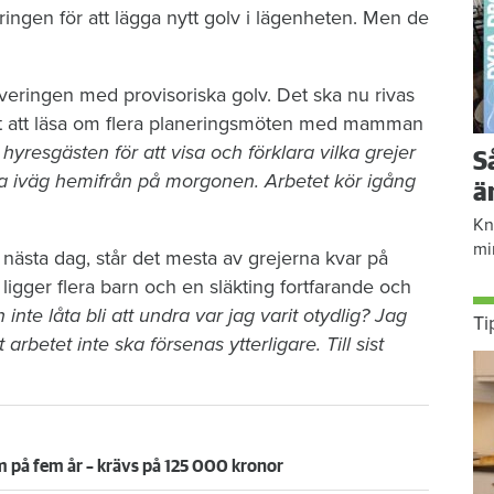
ngen för att lägga nytt golv i lägenheten. Men de
veringen med provisoriska golv. Det ska nu rivas
r det att läsa om flera planeringsmöten med mamman
resgästen för att visa och förklara vilka grejer
S
a iväg hemifrån på morgonen. Arbetet kör igång
ä
Kn
mi
ästa dag, står det mesta av grejerna kvar på
gger flera barn och en släkting fortfarande och
 inte låta bli att undra var jag varit otydlig? Jag
Ti
t arbetet inte ska försenas ytterligare. Till sist
 på fem år – krävs på 125 000 kronor