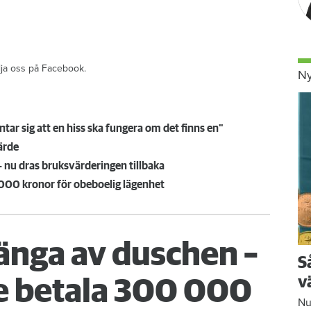
ölja oss på Facebook.
Ny
väntar sig att en hiss ska fungera om det finns en"
värde
– nu dras bruksvärderingen tillbaka
0 000 kronor för obeboelig lägenhet
änga av duschen –
S
v
 betala 300 000
Nu