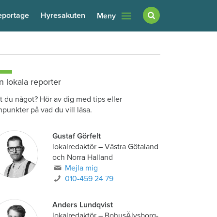
eportage
Hyresakuten
Meny
n lokala reporter
t du något? Hör av dig med tips eller
npunkter på vad du vill läsa.
Gustaf Görfelt
lokalredaktör
–
Västra Götaland
och Norra Halland
Mejla mig
010-459 24 79
Anders Lundqvist
lokalredaktör
–
BohusÄlvsborg-