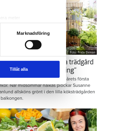
lera meter
ryck)
ljsektionen
. Du kan ändra
Marknadsföring
Foto: Frida Ekman
andahålla funktioner för
n information från din enhet
ör som Susanne – ordna trädgård
 tur kombinera informationen
Tillåt alla
å balkongen: ”God gärning”
deras tjänster.
omatiska örter, krispig sallad och årets första
rkor. När midsommar nalkas plockar Susanne
anlund allsköns grönt i den lilla köksträdgården
 balkongen.