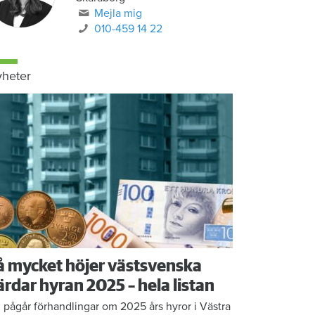
Mejla mig
010-459 14 22
heter
å mycket höjer västsvenska
ärdar hyran 2025 – hela listan
 pågår förhandlingar om 2025 års hyror i Västra