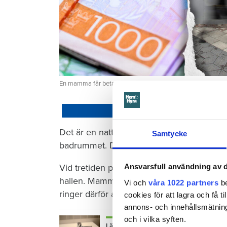
En mamma får betala 300 000 kronor efter att ett barn satt
Dela
Det är en natt hösten 2022. Barnet som ha
Samtycke
badrummet. Där vrider barnet på kranen i 
Vid tretiden på natten vaknar mamman och 
Ansvarsfull användning av d
hallen. Mamman torkar förtvivlat upp vattn
Vi och
våra 1022 partners
be
ringer därför aldrig till sin hyresvärd Öre
cookies för att lagra och få t
annons- och innehållsmätning
och i vilka syften.
Läs också