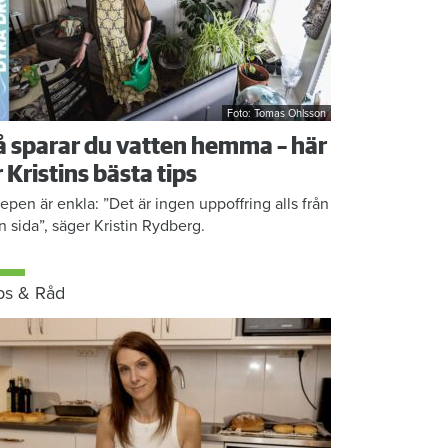
Foto: Tomas Ohlsson
å sparar du vatten hemma – här
r Kristins bästa tips
epen är enkla: ”Det är ingen uppoffring alls från
n sida”, säger Kristin Rydberg.
ps & Råd