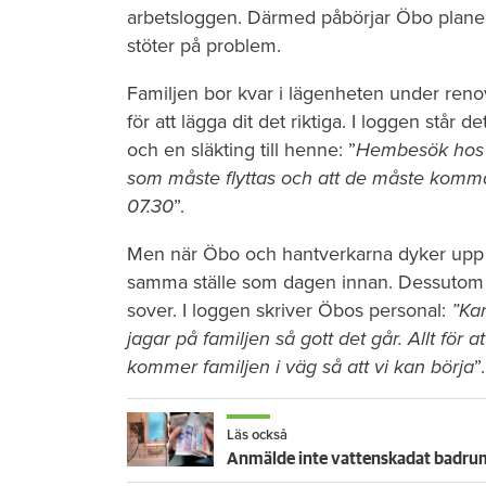
arbetsloggen. Därmed påbörjar Öbo planeri
stöter på problem.
Familjen bor kvar i lägenheten under reno
för att lägga dit det riktiga. I loggen stå
och en släkting till henne: ”
Hembesök hos hy
som måste flyttas och att de måste komm
07.30
”.
Men när Öbo och hantverkarna dyker upp n
samma ställe som dagen innan. Dessutom li
sover. I loggen skriver Öbos personal:
”Kan
jagar på familjen så gott det går. Allt för at
kommer familjen i väg så att vi kan börja
”.
Läs också
Anmälde inte vattenskadat badrum