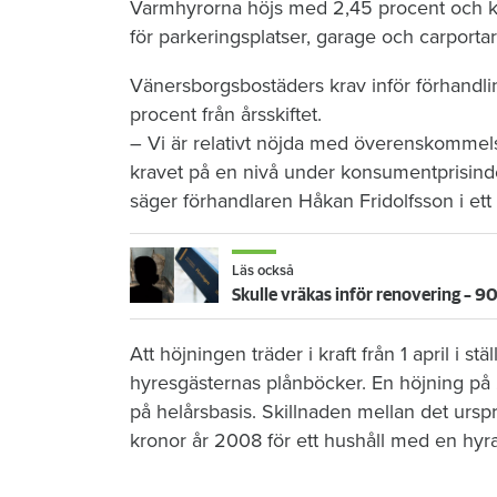
Varmhyrorna höjs med 2,45 procent och ka
för parkeringsplatser, garage och carport
Vänersborgsbostäders krav inför förhand
procent från årsskiftet.
– Vi är relativt nöjda med överenskommels
kravet på en nivå under konsumentprisinde
säger förhandlaren Håkan Fridolfsson i et
Läs också
Skulle vräkas inför renovering – 9
Att höjningen träder i kraft från 1 april i st
hyresgästernas plånböcker. En höjning på 2
på helårsbasis. Skillnaden mellan det urspr
kronor år 2008 för ett hushåll med en hyr