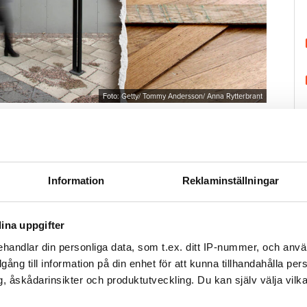
Foto: Getty/ Tommy Andersson/ Anna Rytterbrant
 på en vattenkran. Arkivbild från en annan vattenskada.
Tweeta
r diagnostiserats med autism vaknar och går till
Information
Reklaminställningar
duschen. Men hen stänger aldrig av vattnet.
då har vattnet spridit sig i badrummet och ut i
ina uppgifter
et och tror därmed att saken är ur världen. Hon
handlar din personliga data, som t.ex. ditt IP-nummer, och anv
brobostäder, Öbo, och berättar om olyckan.
illgång till information på din enhet för att kunna tillhandahålla pe
H
, åskådarinsikter och produktutveckling. Du kan själv välja vilk