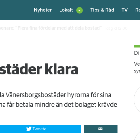
Nyheter
Lokalt
Tips & Råd
TV
R
en – nu kräver värden honom på 100 000 kronor
Idag kl 10:30
Di
Ve
täder klara
sy
la Vänersborgsbostäder hyrorna för sina
a får betala mindre än det bolaget krävde
Tweeta