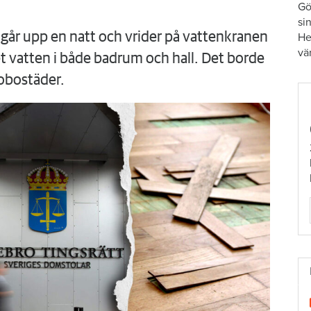
Gö
si
går upp en natt och vrider på vattenkranen
He
vä
 vatten i både badrum och hall. Det borde
obostäder.