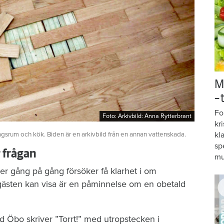
M
–
Fo
Foto: Arkivbild: Anna Rytterbrant
Foto: Arkivbild: Anna Rytterbrant
kr
kl
agsrum och kök. Biden är en arkivbild från en annan vattenskada.
sp
r frågan
mu
er gång på gång försöker få klarhet i om
gästen kan visa är en påminnelse om en obetald
d Öbo skriver ”Torrt!” med utropstecken i