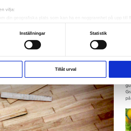
tenskada i Varberg
n vilja:
om din geografiska plats som kan ha en noggrannhet på upp till f
t börjar läcka vatten genom taket.
genom att aktivt skanna den för specifika kännetecken (fingeravt
rsonliga uppgifter behandlas och ställ in dina preferenser i
deta
Inställningar
Statistik
ke när som helst från cookie-förklaringen.
2023 visar det sig att den är större än man först
tnet så att det spridit sig in i både kök och
e för att anpassa innehållet och annonserna till användarna, tillh
vår trafik. Vi vidarebefordrar även sådana identifierare och anna
G
nnons- och analysföretag som vi samarbetar med. Dessa kan i sin
Tillåt urval
p
har tillhandahållit eller som de har samlat in när du har använt 
Ar
gu
Gr
på