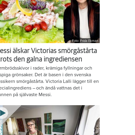
Foto: Frida Ekman
essi älskar Victorias smörgåstårta
 trots den galna ingrediensen
rmbrödsskivor i rader, krämiga fyllningar och
ispiga grönsaker. Det är basen i den svenska
assikern smörgåstårta. Victoria Lalli lägger till en
ecialingrediens – och ändå vattnas det i
nnen på självaste Messi.