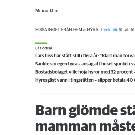
Minna Ulin
MISSA INGET FRÅN HEM & HYRA.
Tryck här
för att f
Läs också
Lars hiss har stått still i flera år: "Klart man för
Sänkte sin egen hyra – ansåg att huset sjunkit i 
Bostadsbolaget ville höja hyror med 32 procent 
Hyresgäst vann i tingsrätten – slipper betala 4
Barn glömde st
mamman måste