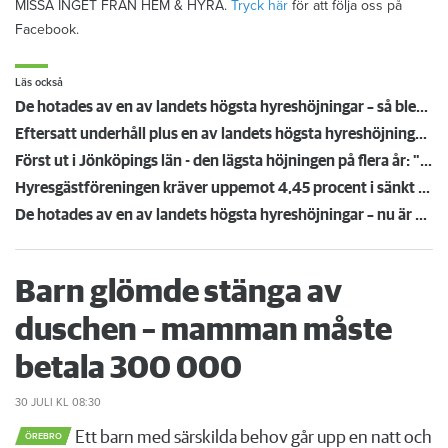
MISSA INGET FRÅN HEM & HYRA.
Tryck här
för att följa oss på
Facebook.
Läs också
De hotades av en av landets högsta hyreshöjningar – så blev det
Eftersatt underhåll plus en av landets högsta hyreshöjningar – hyresgäster får ta smällen för miljonförlusterna
Först ut i Jönköpings län - den lägsta höjningen på flera år: "Vi är på väg neråt nu"
Hyresgästföreningen kräver uppemot 4,45 procent i sänkt hyra: "Gränsen är nådd"
De hotades av en av landets högsta hyreshöjningar – nu är hyrorna klara
Barn glömde stänga av
duschen – mamman måste
betala 300 000
30 JULI
KL 08:30
Ett barn med särskilda behov går upp en natt och
ÖREBRO