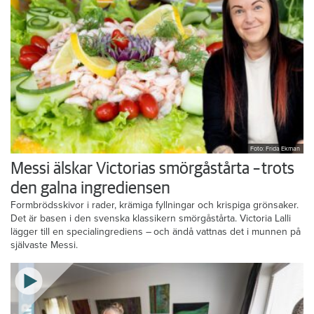
Foto: Frida Ekman
Messi älskar Victorias smörgåstårta – trots
den galna ingrediensen
Formbrödsskivor i rader, krämiga fyllningar och krispiga grönsaker.
Det är basen i den svenska klassikern smörgåstårta. Victoria Lalli
lägger till en specialingrediens – och ändå vattnas det i munnen på
självaste Messi.