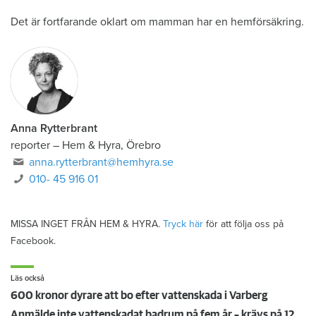
Det är fortfarande oklart om mamman har en hemförsäkring.
Anna Rytterbrant
reporter
–
Hem & Hyra, Örebro
anna.rytterbrant@hemhyra.se
010- 45 916 01
MISSA INGET FRÅN HEM & HYRA.
Tryck här
för att följa oss på
Facebook.
Läs också
600 kronor dyrare att bo efter vattenskada i Varberg
Anmälde inte vattenskadat badrum på fem år – krävs på 125 000 kronor