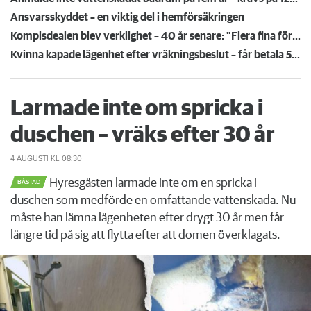
Ansvarsskyddet – en viktig del i hemförsäkringen
Kompisdealen blev verklighet – 40 år senare: "Flera fina fördelar med att dela bostad"
Kvinna kapade lägenhet efter vräkningsbeslut – får betala 50 000
Larmade inte om spricka i
duschen – vräks efter 30 år
4 AUGUSTI
KL 08:30
Hyresgästen larmade inte om en spricka i
BÅSTAD
duschen som medförde en omfattande vattenskada. Nu
måste han lämna lägenheten efter drygt 30 år men får
längre tid på sig att flytta efter att domen överklagats.