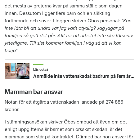
det mesta av grejerna kvar på samma ställe som dagen
innan. Dessutom ligger flera barn och en släkting
fortfarande och sover. I loggen skriver Öbos personal:
”Kan
inte låta bli att undra var jag varit otydlig? Jag jagar på
familjen så gott det går. Allt för att arbetet inte ska försenas
ytterligare. Till sist kommer familjen i väg så att vi kan
börja
”.
Läs också
Anmälde inte vattenskadat badrum på fem år – krävs på 125 000 kronor
Mamman bär ansvar
Notan för att åtgärda vattenskadan landade på 274 885
kronor.
I stämningsansökan skriver Öbos ombud att även om det
enligt uppgifterna är barnet som orsakat skadan, är det
mamman som står på kontraktet. Därmed bär hon ansvar för