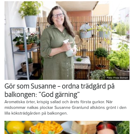
Foto: Frida Ekman
Gör som Susanne – ordna trädgård på
balkongen: ”God gärning”
Aromatiska örter, krispig sallad och årets första gurkor. När
midsommar nalkas plockar Susanne Granlund allsköns grönt i den
lilla köksträdgården på balkongen.