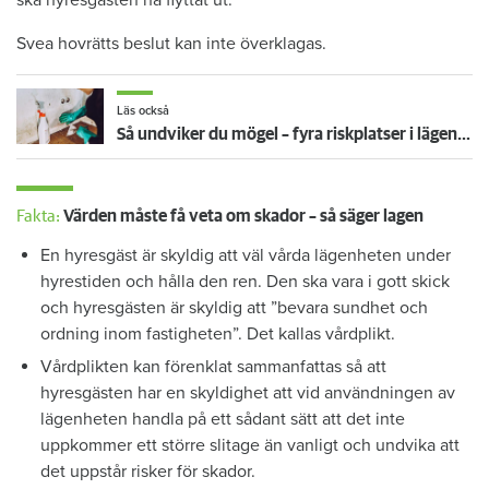
ska hyresgästen ha flyttat ut.
Svea hovrätts beslut kan inte överklagas.
Läs också
Så undviker du mögel – fyra riskplatser i lägenheten: ”Måste städa bort”
Fakta:
Värden måste få veta om skador – så säger lagen
En hyresgäst är skyldig att väl vårda lägenheten under
hyrestiden och hålla den ren. Den ska vara i gott skick
och hyresgästen är skyldig att ”bevara sundhet och
ordning inom fastigheten”. Det kallas vårdplikt.
Vårdplikten kan förenklat sammanfattas så att
hyresgästen har en skyldighet att vid användningen av
lägenheten handla på ett sådant sätt att det inte
uppkommer ett större slitage än vanligt och undvika att
det uppstår risker för skador.