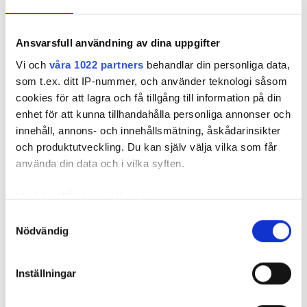
Ansvarsfull användning av dina uppgifter
Vi och
våra 1022 partners
behandlar din personliga data,
som t.ex. ditt IP-nummer, och använder teknologi såsom
cookies för att lagra och få tillgång till information på din
Foto: Hyresnämnden
Foto: Hyresnämnden
enhet för att kunna tillhandahålla personliga annonser och
Hyresgästen borde ha upptäckt och larmat om glipan i duschväggen, menar
domstolarna.
innehåll, annons- och innehållsmätning, åskådarinsikter
och produktutveckling. Du kan själv välja vilka som får
Hyresgästen själv menar att hyresvärden under hela den tid
använda din data och i vilka syften.
han bott där varken gjort några inspektioner eller något
underhåll av badrummet, och att det är anledningen till att
Med din tillåtelse skulle vi även vilja:
sprickan har kunnat uppstå. Sprickan var heller inte så lätt
Samla in information om din geografiska plats
Samtyckesval
att upptäcka, menar han.
Nödvändig
som kan ha en noggrannhet på upp till flera meter
Identifiera din enhet genom att aktivt skanna den
Tyckte inte renovering var nödvändig
för specifika kännetecken (fingeravtryck)
Inställningar
Värden har en annan uppfattning, och påpekar att företaget
Ta reda på mer om hur dina personliga uppgifter
redan 2024 vände sig till hyresgästen med ett erbjudande
behandlas och ställ in dina preferenser i
detaljsektionen
.