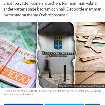
vrider på vattenkranen i duschen. När mamman vaknar
är det vatten i både badrum och hall. Det borde mamman
ha förhindrat menar Örebrobostäder.
Foto: Getty/ Tommy Andersson/ Anna Rytterbrant
En mamma får betala 300 000 kronor efter att ett barn satt på en vattenkran. Arkivbild
från en annan vattenskada.