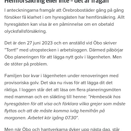
Hemförsäkring eller inte – det är frågan
I anteckningarna framgår att Örebrobostäder gång på gång
försöker få klarhet i om hyresgästen har hemförsäkring. Allt
hyresgästen kan visa är en påminnelse om en obetald
olycksfallsförsäkring.
Det är den 27 juni 2023 och en anställd vid Öbo skriver
”Torrt!” med utropstecken i arbetsloggen. Därmed påbörjar
Öbo planeringen för att lägga nytt golv i lägenheten. Men
de stöter på problem.
Familjen bor kvar i lägenheten under renoveringen med
provisoriska golv. Det ska nu rivas för att lägga dit det
riktiga. I loggen står det att läsa om flera planeringsmöten
med mamman och en släkting till henne: ”
Hembesök hos
hyresgästen för att visa och förklara vilka grejer som måste
flyttas och att de måste komma iväg hemifrån på
morgonen. Arbetet kör igång 07.30
”.
Men när Öbo och hantverkarna dyker upp nästa dag, står