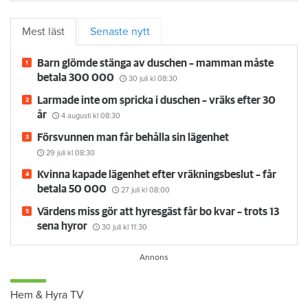
Mest läst
Senaste nytt
Barn glömde stänga av duschen – mamman måste
betala 300 000
30 juli
kl 08:30
Larmade inte om spricka i duschen – vräks efter 30
år
4 augusti
kl 08:30
Försvunnen man får behålla sin lägenhet
29 juli
kl 08:30
Kvinna kapade lägenhet efter vräkningsbeslut – får
betala 50 000
27 juli
kl 08:00
Värdens miss gör att hyresgäst får bo kvar – trots 13
sena hyror
30 juli
kl 11:30
Hem & Hyra TV