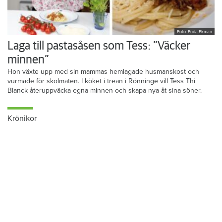
Foto: Frida Ekman
Laga till pastasåsen som Tess: ”Väcker
minnen”
Hon växte upp med sin mammas hemlagade husmanskost och
vurmade för skolmaten. I köket i trean i Rönninge vill Tess Thi
Blanck återuppväcka egna minnen och skapa nya åt sina söner.
Krönikor
Du läser:
Ingen höjning i Burlöv