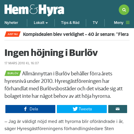
Meny
Nyheter
Lokalt
Tips & Råd
TV
Kompisdealen blev verklighet – 40 år senare: "Flera f
JUST NU
Ingen höjning i Burlöv
17 MARS 2010
KL 16:07
Allmännyttan i Burlöv behåller förra årets
BURLÖV
hyresnivå under 2010. Hyresgästföreningen har
förhandlat med Burlövsbostäder och det visade sig att
bolaget inte har något behov av att höja hyrorna.
Dela
Tweeta
​– Jag är väldigt nöjd med att hyrorna blir oförändrade i år,
säger Hyresgästföreningens förhandlingsledare Sten