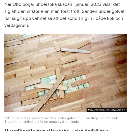
När Öbo börjar undersöka skadan i januari 2023 visar det
sig att den är större än man först trott. Sanden under golvet
har sugit upp vattnet så att det spridit sig in i både kök och
vardagsrum.
Foto: Arkivbild: Anna Rytterbrant
Foto: Arkivbild: Anna Rytterbrant
Vattnet spred sig genom sanden under golvet in till vardagsrum och kök.
Biden är en arkivbild från en annan vattenskada.