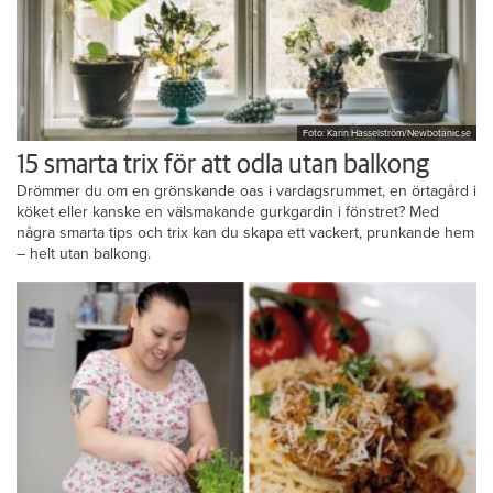
Foto: Karin Hasselström/Newbotanic.se
15 smarta trix för att odla utan balkong
Drömmer du om en grönskande oas i vardagsrummet, en örtagård i
köket eller kanske en välsmakande gurkgardin i fönstret? Med
några smarta tips och trix kan du skapa ett vackert, prunkande hem
– helt utan balkong.