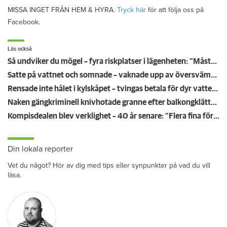
MISSA INGET FRÅN HEM & HYRA.
Tryck här
för att följa oss på
Facebook.
Läs också
Så undviker du mögel – fyra riskplatser i lägenheten: ”Måste städa bort”
Satte på vattnet och somnade – vaknade upp av översvämning hos grannen
Rensade inte hålet i kylskåpet – tvingas betala för dyr vattenskada
Naken gängkriminell knivhotade granne efter balkongklättring
Kompisdealen blev verklighet – 40 år senare: "Flera fina fördelar med att dela bostad"
Din lokala reporter
Vet du något? Hör av dig med tips eller synpunkter på vad du vill
läsa.