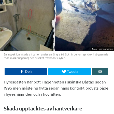
Foto: Hyresnämnden
En inspektion visade att vatten under en längre tid läckt in genom sprickor i väggen (de
röda markeringarna) och orsakat rötskador i syllen.
Dela
Tweeta
Hyresgästen har bott i lägenheten i skånska Båstad sedan
1995 men måste nu flytta sedan hans kontrakt prövats både
i hyresnämnden och i hovrätten.
Skada upptäcktes av hantverkare