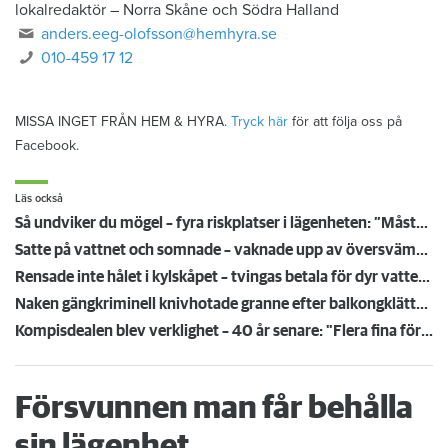
lokalredaktör
–
Norra Skåne och Södra Halland
anders.eeg-olofsson@hemhyra.se
010-459 17 12
MISSA INGET FRÅN HEM & HYRA.
Tryck här
för att följa oss på
Facebook.
Läs också
Så undviker du mögel – fyra riskplatser i lägenheten: ”Måste städa bort”
Satte på vattnet och somnade – vaknade upp av översvämning hos grannen
Rensade inte hålet i kylskåpet – tvingas betala för dyr vattenskada
Naken gängkriminell knivhotade granne efter balkongklättring
Kompisdealen blev verklighet – 40 år senare: "Flera fina fördelar med att dela bostad"
Försvunnen man får behålla
sin lägenhet