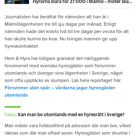
Hyrorna klara för 27 000 i Malmö – möter skarp kritik: ”Inte värdigt en allmännytta”
Journalisten har berättat för nämnden att han är i
Malmölägenheten tre till sju dagar per månad. Enligt
nämnden hade det krävts två till tre dagar per vecka för att
han skulle kunna bo kvar. Nu tvingas mannen ge upp
hyreskontraktet.
Hem & Hyra har tidigare granskat det närliggande
fenomenet med svenska hyresgäster som försvinner
utomlands och överger sina lägenheter i Sverige, något
som ofta upptäcks av slumpen. Läs hela reportaget här:
Försvinner utan spår – värdarna jagar hyresgäster
utomlands
Fakta:
Kan man bo utomlands med en hyresrätt i Sverige?
Man måste vara folkbokförd på adressen där man bor, vilket
räknas som där man oftast sover. Hyresgäster som struntar i