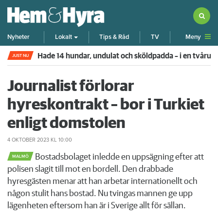
Meny
Nyheter
Lokalt
Tips & Råd
TV
Hade 14 hundar, undulat och sköldpadda – i en tvår
JUST NU
Journalist förlorar
hyreskontrakt – bor i Turkiet
enligt domstolen
4 OKTOBER 2023
KL 10:00
Bostadsbolaget inledde en uppsägning efter att
MALMÖ
polisen slagit till mot en bordell. Den drabbade
hyresgästen menar att han arbetar internationellt och
någon stulit hans bostad. Nu tvingas mannen ge upp
lägenheten eftersom han är i Sverige allt för sällan.