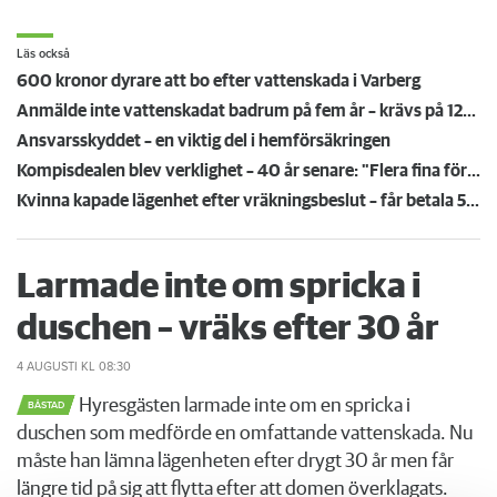
Läs också
600 kronor dyrare att bo efter vattenskada i Varberg
Anmälde inte vattenskadat badrum på fem år – krävs på 125 000 kronor
Ansvarsskyddet – en viktig del i hemförsäkringen
Kompisdealen blev verklighet – 40 år senare: "Flera fina fördelar med att dela bostad"
Kvinna kapade lägenhet efter vräkningsbeslut – får betala 50 000
Larmade inte om spricka i
duschen – vräks efter 30 år
4 AUGUSTI
KL 08:30
Hyresgästen larmade inte om en spricka i
BÅSTAD
duschen som medförde en omfattande vattenskada. Nu
måste han lämna lägenheten efter drygt 30 år men får
längre tid på sig att flytta efter att domen överklagats.