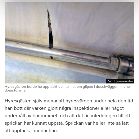
Foto: Hyresnämnden
Foto: Hyresnämnden
Hyresgästen borde ha upptäckt och larmat om glipan i duschväggen, menar
domstolarna.
Hyresgästen själv menar att hyresvärden under hela den tid
han bott där varken gjort några inspektioner eller något
underhåll av badrummet, och att det är anledningen till att
sprickan har kunnat uppstå. Sprickan var heller inte så lätt
att upptäcka, menar han.