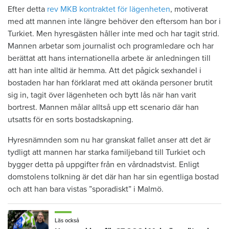
Efter detta
rev MKB kontraktet för lägenheten
, motiverat
med att mannen inte längre behöver den eftersom han bor i
Turkiet. Men hyresgästen håller inte med och har tagit strid.
Mannen arbetar som journalist och programledare och har
berättat att hans internationella arbete är anledningen till
att han inte alltid är hemma. Att det pågick sexhandel i
bostaden har han förklarat med att okända personer brutit
sig in, tagit över lägenheten och bytt lås när han varit
bortrest. Mannen målar alltså upp ett scenario där han
utsatts för en sorts bostadskapning.
Hyresnämnden som nu har granskat fallet anser att det är
tydligt att mannen har starka familjeband till Turkiet och
bygger detta på uppgifter från en vårdnadstvist. Enligt
domstolens tolkning är det där han har sin egentliga bostad
och att han bara vistas ”sporadiskt” i Malmö.
Läs också