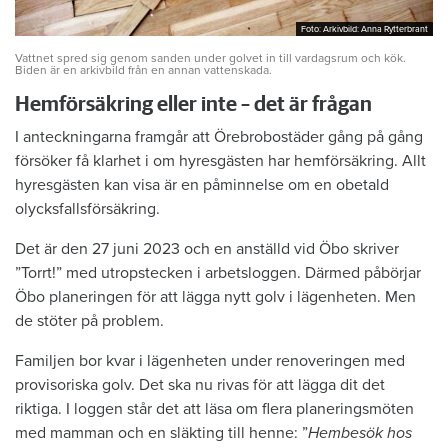
Foto: Arkivbild: Anna Rytterbrant
Foto: Arkivbild: Anna Rytterbrant
Vattnet spred sig genom sanden under golvet in till vardagsrum och kök.
Biden är en arkivbild från en annan vattenskada.
Hemförsäkring eller inte – det är frågan
I anteckningarna framgår att Örebrobostäder gång på gång
försöker få klarhet i om hyresgästen har hemförsäkring. Allt
hyresgästen kan visa är en påminnelse om en obetald
olycksfallsförsäkring.
Det är den 27 juni 2023 och en anställd vid Öbo skriver
”Torrt!” med utropstecken i arbetsloggen. Därmed påbörjar
Öbo planeringen för att lägga nytt golv i lägenheten. Men
de stöter på problem.
Familjen bor kvar i lägenheten under renoveringen med
provisoriska golv. Det ska nu rivas för att lägga dit det
riktiga. I loggen står det att läsa om flera planeringsmöten
med mamman och en släkting till henne: ”
Hembesök hos