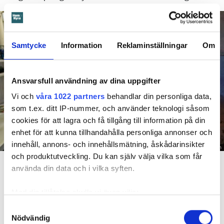
Samtycke
Information
Reklaminställningar
Om
Ansvarsfull användning av dina uppgifter
Vi och
våra 1022 partners
behandlar din personliga data,
som t.ex. ditt IP-nummer, och använder teknologi såsom
cookies för att lagra och få tillgång till information på din
enhet för att kunna tillhandahålla personliga annonser och
innehåll, annons- och innehållsmätning, åskådarinsikter
Foto: Hyresnämnden
och produktutveckling. Du kan själv välja vilka som får
En inspektion visade att vatten under en längre tid läckt in genom sprickor i väggen (de
röda markeringarna) och orsakat rötskador i syllen.
använda din data och i vilka syften.
Dela
Tweeta
Med din tillåtelse skulle vi även vilja:
Samla in information om din geografiska plats
Samtyckesval
Hyresgästen har bott i lägenheten i skånska Båstad sedan
Nödvändig
som kan ha en noggrannhet på upp till flera meter