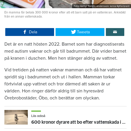
Foto: Getty/ Tommy Andersson/ Anna Rytterbrant
En mamma får betala 300 000 kronor efter att ett barn satt på en vattenkran. Arkivbild
från en annan vattenskada.
Dela
Tweeta
Det är en natt hösten 2022. Barnet som har diagnostiserats
med autism vaknar och går till badrummet. Där vrider barnet
på kranen i duschen. Men hen stänger aldrig av vattnet.
Vid tretiden på natten vaknar mamman och då har vattnet
spridit sig i badrummet och ut i hallen. Mamman torkar
förtvivlat upp vattnet och tror därmed att saken är ur
världen. Hon ringer därför aldrig till sin hyresvärd
Örebrobostäder, Öbo, och berättar om olyckan.
Läs också
600 kronor dyrare att bo efter vattenskada i Varberg