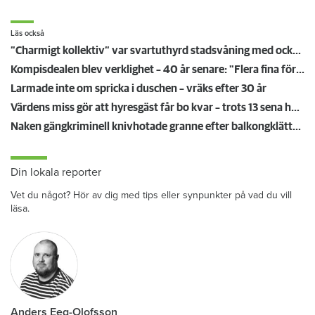
Läs också
”Charmigt kollektiv” var svartuthyrd stadsvåning med ockerhyra
Kompisdealen blev verklighet – 40 år senare: "Flera fina fördelar med att dela bostad"
Larmade inte om spricka i duschen – vräks efter 30 år
Värdens miss gör att hyresgäst får bo kvar – trots 13 sena hyror
Naken gängkriminell knivhotade granne efter balkongklättring
Din lokala reporter
Vet du något? Hör av dig med tips eller synpunkter på vad du vill
läsa.
Anders Eeg-Olofsson