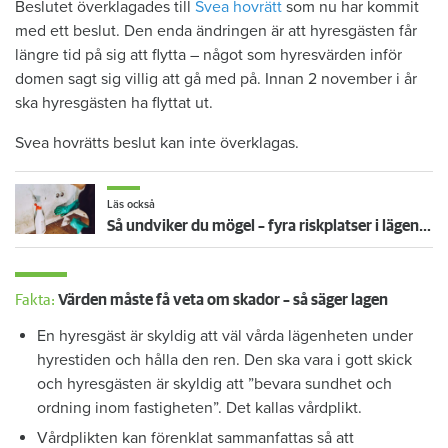
Beslutet överklagades till
Svea hovrätt
som nu har kommit
med ett beslut. Den enda ändringen är att hyresgästen får
längre tid på sig att flytta – något som hyresvärden inför
domen sagt sig villig att gå med på. Innan 2 november i år
ska hyresgästen ha flyttat ut.
Svea hovrätts beslut kan inte överklagas.
Läs också
Så undviker du mögel – fyra riskplatser i lägenheten: ”Måste städa bort”
Fakta:
Värden måste få veta om skador – så säger lagen
En hyresgäst är skyldig att väl vårda lägenheten under
hyrestiden och hålla den ren. Den ska vara i gott skick
och hyresgästen är skyldig att ”bevara sundhet och
ordning inom fastigheten”. Det kallas vårdplikt.
Vårdplikten kan förenklat sammanfattas så att