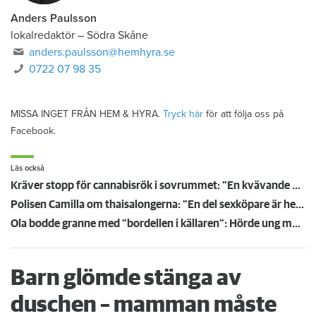
Anders Paulsson
lokalredaktör
–
Södra Skåne
anders.paulsson@hemhyra.se
0722 07 98 35
MISSA INGET FRÅN HEM & HYRA.
Tryck här
för att följa oss på
Facebook.
Läs också
Kräver stopp för cannabisrök i sovrummet: ”En kvävande känsla”
Polisen Camilla om thaisalongerna: "En del sexköpare är helt likgiltiga"
Ola bodde granne med "bordellen i källaren": Hörde ung man erkänna för polisen
Barn glömde stänga av
duschen – mamman måste