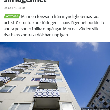
29 JULI
KL 08:30
Mannen försvann från myndigheternas radar
GÖTEBORG
och ströks ur folkbokföringen. I hans lägenhet bodde 15
andra personer i olika omgångar. Men när värden ville
riva hans kontrakt dök han upp igen.
Foto: AnnaKarin Löwendahl