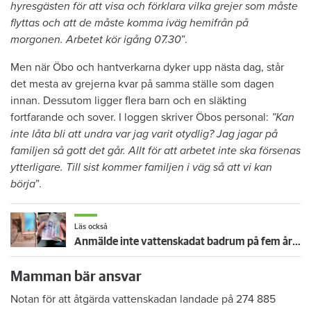
hyresgästen för att visa och förklara vilka grejer som måste
flyttas och att de måste komma iväg hemifrån på
morgonen. Arbetet kör igång 07.30
”.
Men när Öbo och hantverkarna dyker upp nästa dag, står
det mesta av grejerna kvar på samma ställe som dagen
innan. Dessutom ligger flera barn och en släkting
fortfarande och sover. I loggen skriver Öbos personal:
”Kan
inte låta bli att undra var jag varit otydlig? Jag jagar på
familjen så gott det går. Allt för att arbetet inte ska försenas
ytterligare. Till sist kommer familjen i väg så att vi kan
börja
”.
Läs också
Anmälde inte vattenskadat badrum på fem år – krävs på 125 000 kronor
Mamman bär ansvar
Notan för att åtgärda vattenskadan landade på 274 885