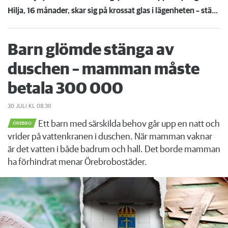
Hilja, 16 månader, skar sig på krossat glas i lägenheten – städmiss från tidigare hyresgäst
Barn glömde stänga av
duschen – mamman måste
betala 300 000
30 JULI
KL 08:30
Ett barn med särskilda behov går upp en natt och
ÖREBRO
vrider på vattenkranen i duschen. När mamman vaknar
är det vatten i både badrum och hall. Det borde mamman
ha förhindrat menar Örebrobostäder.