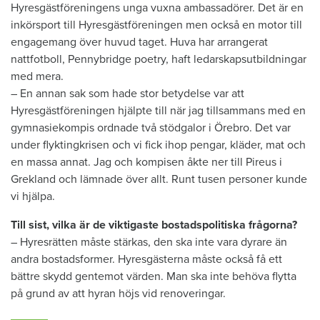
Hyresgästföreningens unga vuxna ambassadörer. Det är en
inkörsport till Hyresgästföreningen men också en motor till
engagemang över huvud taget. Huva har arrangerat
nattfotboll, Pennybridge poetry, haft ledarskapsutbildningar
med mera.
– En annan sak som hade stor betydelse var att
Hyresgästföreningen hjälpte till när jag tillsammans med en
gymnasiekompis ordnade två stödgalor i Örebro. Det var
under flyktingkrisen och vi fick ihop pengar, kläder, mat och
en massa annat. Jag och kompisen åkte ner till Pireus i
Grekland och lämnade över allt. Runt tusen personer kunde
vi hjälpa.
Till sist, vilka är de viktigaste bostads­politiska frågorna?
– Hyresrätten måste stärkas, den ska inte vara dyrare än
andra bostadsformer. Hyresgästerna måste också få ett
bättre skydd gentemot värden. Man ska inte behöva flytta
på grund av att hyran höjs vid renoveringar.