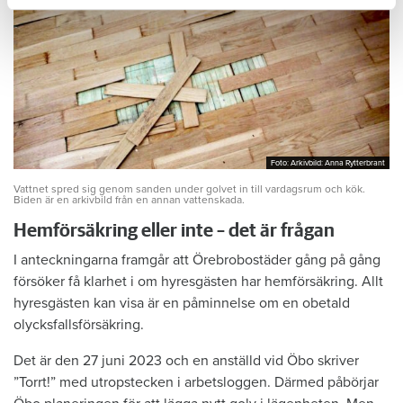
Foto: Arkivbild: Anna Rytterbrant
Foto: Arkivbild: Anna Rytterbrant
Vattnet spred sig genom sanden under golvet in till vardagsrum och kök.
Biden är en arkivbild från en annan vattenskada.
Hemförsäkring eller inte – det är frågan
I anteckningarna framgår att Örebrobostäder gång på gång
försöker få klarhet i om hyresgästen har hemförsäkring. Allt
hyresgästen kan visa är en påminnelse om en obetald
olycksfallsförsäkring.
Det är den 27 juni 2023 och en anställd vid Öbo skriver
”Torrt!” med utropstecken i arbetsloggen. Därmed påbörjar