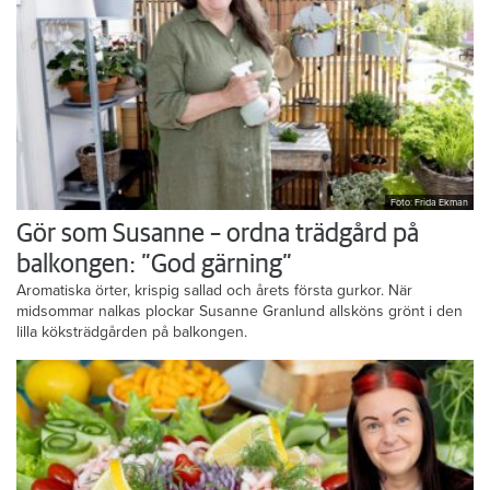
Foto: Frida Ekman
Gör som Susanne – ordna trädgård på
balkongen: ”God gärning”
Aromatiska örter, krispig sallad och årets första gurkor. När
midsommar nalkas plockar Susanne Granlund allsköns grönt i den
lilla köksträdgården på balkongen.