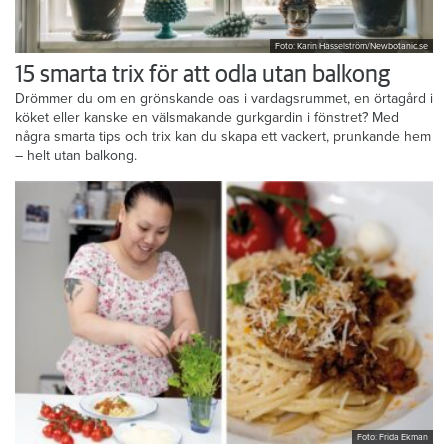
Foto: Karin Hasselström/Newbotanic.se
15 smarta trix för att odla utan balkong
Drömmer du om en grönskande oas i vardagsrummet, en örtagård i
köket eller kanske en välsmakande gurkgardin i fönstret? Med
några smarta tips och trix kan du skapa ett vackert, prunkande hem
– helt utan balkong.