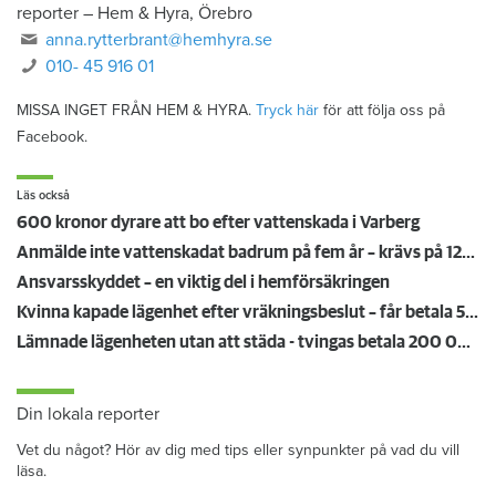
reporter
–
Hem & Hyra, Örebro
anna.rytterbrant@hemhyra.se
010- 45 916 01
MISSA INGET FRÅN HEM & HYRA.
Tryck här
för att följa oss på
Facebook.
Läs också
600 kronor dyrare att bo efter vattenskada i Varberg
Anmälde inte vattenskadat badrum på fem år – krävs på 125 000 kronor
Ansvarsskyddet – en viktig del i hemförsäkringen
Kvinna kapade lägenhet efter vräkningsbeslut – får betala 50 000
Lämnade lägenheten utan att städa - tvingas betala 200 000 kronor
Din lokala reporter
Vet du något? Hör av dig med tips eller synpunkter på vad du vill