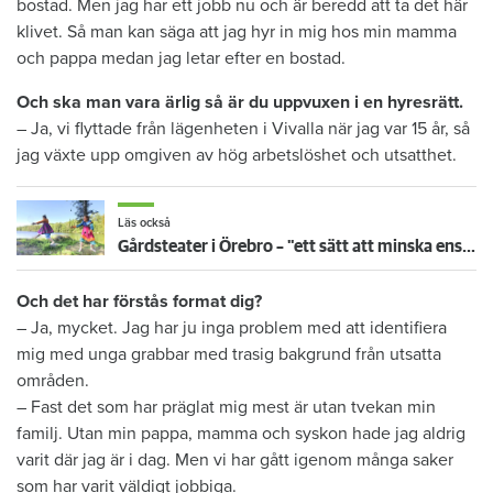
bostad. Men jag har ett jobb nu och är beredd att ta det här
klivet. Så man kan säga att jag hyr in mig hos min mamma
och pappa medan jag letar efter en bostad.
Och ska man vara ärlig så är du uppvuxen i en hyresrätt.
– Ja, vi flyttade från lägenheten i Vivalla när jag var 15 år, så
jag växte upp omgiven av hög arbetslöshet och utsatthet.
Läs också
Gårdsteater i Örebro – "ett sätt att minska ensamheten"
Och det har förstås format dig?
– Ja, mycket. Jag har ju inga problem med att identifiera
mig med unga grabbar med trasig bakgrund från utsatta
områden.
– Fast det som har präglat mig mest är utan tvekan min
familj. Utan min pappa, mamma och syskon hade jag aldrig
varit där jag är i dag. Men vi har gått igenom många saker
som har varit väldigt jobbiga.