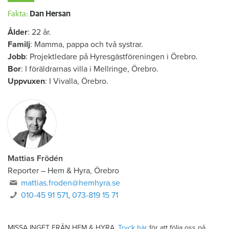
Fakta:
Dan Hersan
Ålder
: 22 år.
Familj
: Mamma, pappa och två systrar.
Jobb
: Projektledare på Hyresgästföreningen i Örebro.
Bor
: I föräldrarnas villa i Mellringe, Örebro.
Uppvuxen
: I Vivalla, Örebro.
Mattias Frödén
Reporter
–
Hem & Hyra, Örebro
mattias.froden@hemhyra.se
010-45 91 571
,
073-819 15 71
MISSA INGET FRÅN HEM & HYRA.
Tryck här
för att följa oss på