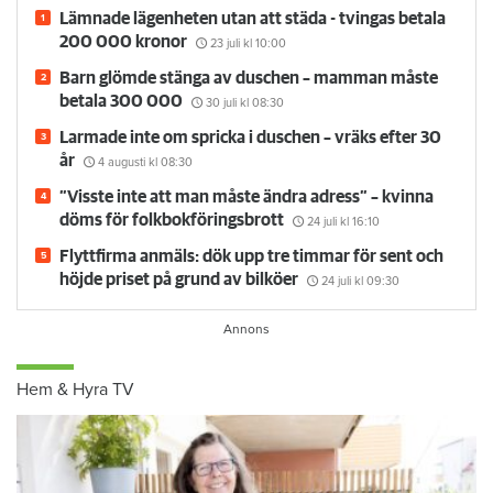
Lämnade lägenheten utan att städa - tvingas betala
200 000 kronor
23 juli
kl 10:00
Barn glömde stänga av duschen – mamman måste
betala 300 000
30 juli
kl 08:30
Larmade inte om spricka i duschen – vräks efter 30
år
4 augusti
kl 08:30
”Visste inte att man måste ändra adress” – kvinna
döms för folkbokföringsbrott
24 juli
kl 16:10
Flyttfirma anmäls: dök upp tre timmar för sent och
höjde priset på grund av bilköer
24 juli
kl 09:30
Hem & Hyra TV