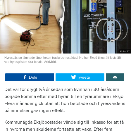
Foto: TT
Hyresgästen lämnade lägenheten trasig och ostädad. Nu har Eksjö tingsrätt fastställt
vad hyresgästen ska betala. Arkivbild.
Dela
Tweeta
Det var för drygt två år sedan som kvinnan i 30-årsåldern
började komma efter med hyran till en fyrarummare i Eksjö.
Flera månader gick utan att hon betalade och hyresvärdens
påminnelser gav ingen effekt.
Kommunägda Eksjöbostäder vände sig till inkasso för att få
in hyrorna men skulderna fortsatte att växa. Efter fem