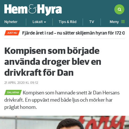
Meny
Nyheter
Lokalt
Tips & Råd
TV
Fjärde året i rad – nu sätter skiljemän hyran för 172 0
JUST NU
Kompisen som började
använda droger blev en
drivkraft för Dan
21 APRIL 2020
KL 09:12
Kompisen som hamnade snett är Dan Hersans
DALARNA
drivkraft. En uppväxt med både ljus och mörker har
präglat honom.