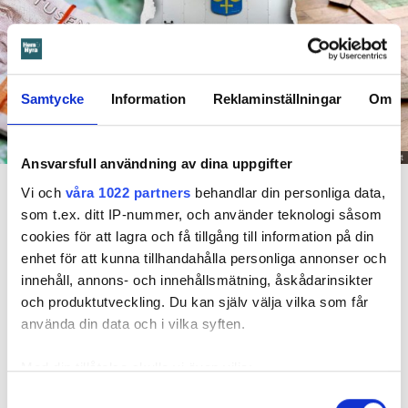
Samtycke
Information
Reklaminställningar
Om
Foto: Getty/ Tommy Andersson/ Anna Rytterbrant
Ansvarsfull användning av dina uppgifter
En mamma får betala 300 000 kronor efter att ett barn satt på en vattenkran. Arkivbild
från en annan vattenskada.
Vi och
våra 1022 partners
behandlar din personliga data,
som t.ex. ditt IP-nummer, och använder teknologi såsom
cookies för att lagra och få tillgång till information på din
Dela
Tweeta
enhet för att kunna tillhandahålla personliga annonser och
Det är en natt hösten 2022. Barnet som har diagnostiserats
innehåll, annons- och innehållsmätning, åskådarinsikter
med autism vaknar och går till badrummet. Där vrider barnet
och produktutveckling. Du kan själv välja vilka som får
på kranen i duschen. Men hen stänger aldrig av vattnet.
använda din data och i vilka syften.
Vid tretiden på natten vaknar mamman och då har vattnet
Med din tillåtelse skulle vi även vilja:
spridit sig i badrummet och ut i hallen. Mamman torkar
Samla in information om din geografiska plats
Samtyckesval
förtvivlat upp vattnet och tror därmed att saken är ur