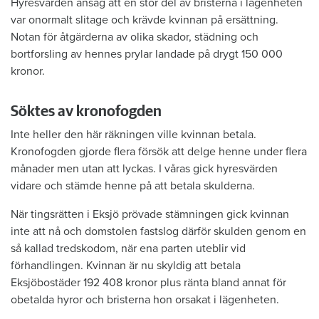
Hyresvärden ansåg att en stor del av bristerna i lägenheten
var onormalt slitage och krävde kvinnan på ersättning.
Notan för åtgärderna av olika skador, städning och
bortforsling av hennes prylar landade på drygt 150 000
kronor.
Söktes av kronofogden
Inte heller den här räkningen ville kvinnan betala.
Kronofogden gjorde flera försök att delge henne under flera
månader men utan att lyckas. I våras gick hyresvärden
vidare och stämde henne på att betala skulderna.
När tingsrätten i Eksjö prövade stämningen gick kvinnan
inte att nå och domstolen fastslog därför skulden genom en
så kallad tredskodom, när ena parten uteblir vid
förhandlingen. Kvinnan är nu skyldig att betala
Eksjöbostäder 192 408 kronor plus ränta bland annat för
obetalda hyror och bristerna hon orsakat i lägenheten.