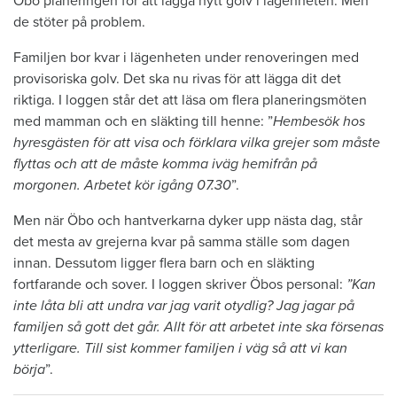
Öbo planeringen för att lägga nytt golv i lägenheten. Men
de stöter på problem.
Familjen bor kvar i lägenheten under renoveringen med
provisoriska golv. Det ska nu rivas för att lägga dit det
riktiga. I loggen står det att läsa om flera planeringsmöten
med mamman och en släkting till henne: ”
Hembesök hos
hyresgästen för att visa och förklara vilka grejer som måste
flyttas och att de måste komma iväg hemifrån på
morgonen. Arbetet kör igång 07.30
”.
Men när Öbo och hantverkarna dyker upp nästa dag, står
det mesta av grejerna kvar på samma ställe som dagen
innan. Dessutom ligger flera barn och en släkting
fortfarande och sover. I loggen skriver Öbos personal:
”Kan
inte låta bli att undra var jag varit otydlig? Jag jagar på
familjen så gott det går. Allt för att arbetet inte ska försenas
ytterligare. Till sist kommer familjen i väg så att vi kan
börja
”.