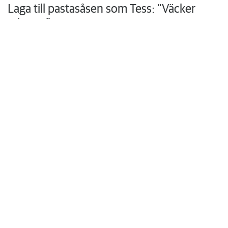
Foto: Frida Ekman
Laga till pastasåsen som Tess: ”Väcker
minnen”
Hon växte upp med sin mammas hemlagade husmanskost och
vurmade för skolmaten. I köket i trean i Rönninge vill Tess Thi
Blanck återuppväcka egna minnen och skapa nya åt sina söner.
Krönikor
Du läser:
Kompisen som började använda droger blev en drivkraft för Dan