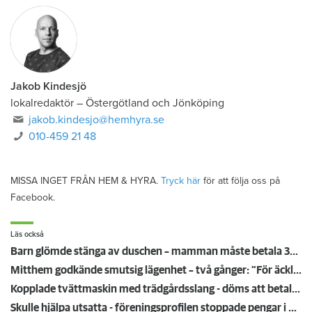
Jakob Kindesjö
lokalredaktör
–
Östergötland och Jönköping
jakob.kindesjo@hemhyra.se
010-459 21 48
MISSA INGET FRÅN HEM & HYRA.
Tryck här
för att följa oss på
Facebook.
Läs också
Barn glömde stänga av duschen – mamman måste betala 300 000
Mitthem godkände smutsig lägenhet – två gånger: "För äckligt för att flytta in"
Kopplade tvättmaskin med trädgårdsslang - döms att betala en miljon efter vattenskada
Skulle hjälpa utsatta - föreningsprofilen stoppade pengar i egen ficka