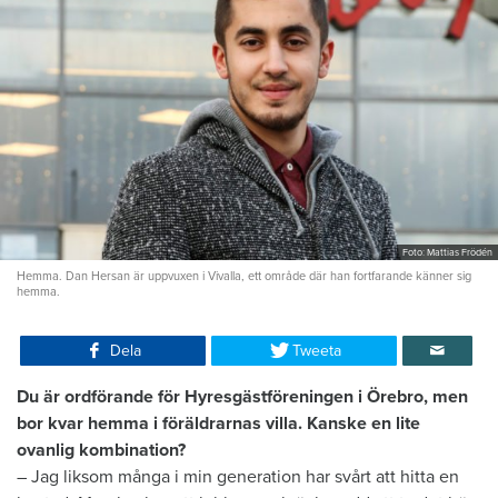
Foto: Mattias Frödén
Hemma. Dan Hersan är uppvuxen i Vivalla, ett område där han fortfarande känner sig
hemma.
Dela
Tweeta
Du är ordförande för Hyresgäst­föreningen i Örebro, men
bor kvar hemma i föräldrarnas villa. Kanske en lite
ovanlig kombination?
– Jag liksom många i min generation har svårt att hitta en