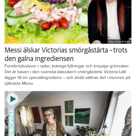
Foto: Frida Ekman
Messi älskar Victorias smörgåstårta – trots
den galna ingrediensen
Formbrödsskivor i rader, krämiga fyllningar och krispiga grönsaker.
Det är basen i den svenska klassikern smörgåstårta. Victoria Lalli
lägger till en specialingrediens – och ändå vattnas det i munnen på
självaste Messi.