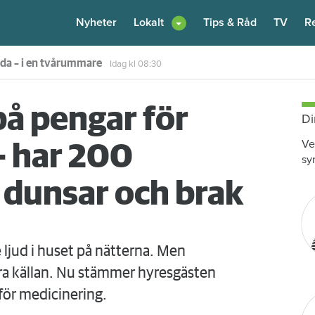
Nyheter
Lokalt
Tips & Råd
TV
R
enare: "Flera fina fördelar med att dela bostad"
Igår kl 12:00
på pengar för
Di
Ve
– har 200
sy
 dunsar och brak
ljud i huset på nätterna. Men
åra källan. Nu stämmer hyresgästen
för medicinering.