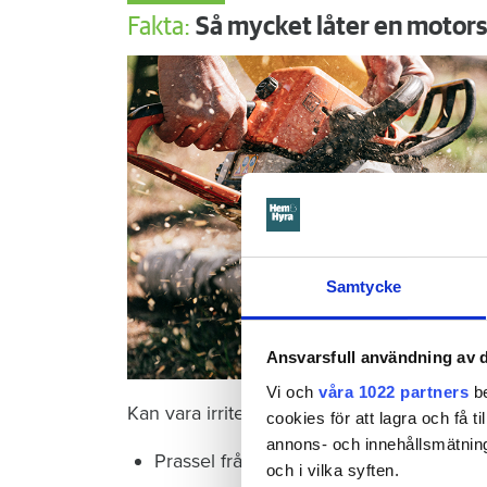
Fakta:
Så mycket låter en motor
Samtycke
Ansvarsfull användning av d
Vi och
våra 1022 partners
be
Kan vara irriterande:
cookies för att lagra och få t
annons- och innehållsmätning
Prassel från löv: 10 dBA
och i vilka syften.