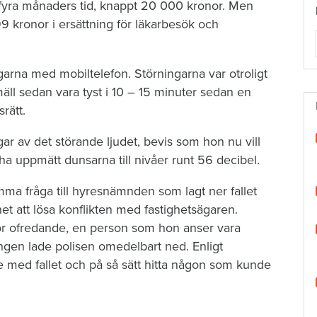
r fyra månaders tid, knappt 20 000 kronor. Men
9 kronor i ersättning för läkarbesök och
garna med mobiltelefon. Störningarna var otroligt
l sedan vara tyst i 10 – 15 minuter sedan en
rätt.
ar av det störande ljudet, bevis som hon nu vill
 ha uppmätt dunsarna till nivåer runt 56 decibel.
mma fråga till hyresnämnden som lagt ner fallet
et att lösa konflikten med fastighetsägaren.
ör ofredande, en person som hon anser vara
ingen lade polisen omedelbart ned. Enligt
e med fallet och på så sätt hitta någon som kunde