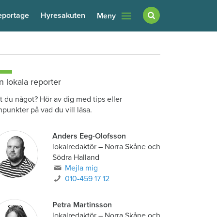
eportage
Hyresakuten
Meny
n lokala reporter
t du något? Hör av dig med tips eller
npunkter på vad du vill läsa.
Anders Eeg-Olofsson
lokalredaktör
–
Norra Skåne och
Södra Halland
Mejla mig
010-459 17 12
Petra Martinsson
lokalredaktör
–
Norra Skåne och