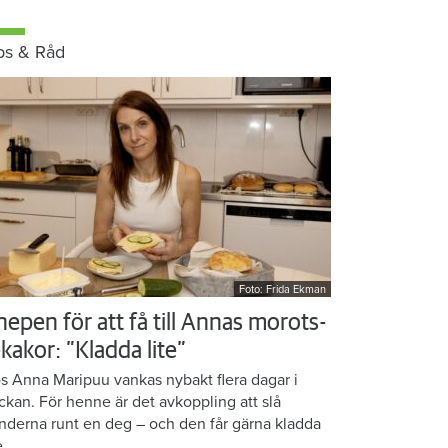
ps & Råd
Foto: Frida Ekman
nepen för att få till Annas morots-
kakor: ”Kladda lite”
s Anna Maripuu vankas nybakt flera dagar i
ckan. För henne är det avkoppling att slå
nderna runt en deg – och den får gärna kladda
e.