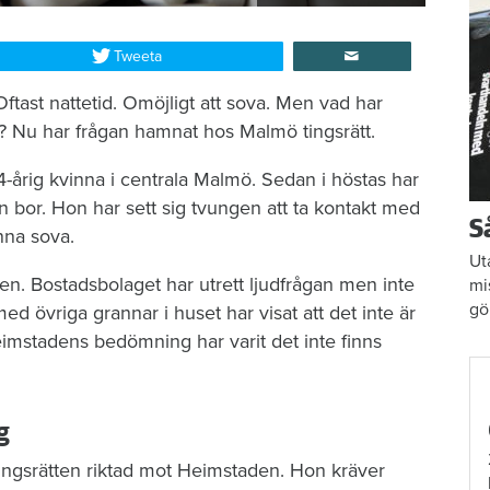
Tweeta
ast nattetid. Omöjligt att sova. Men vad har
? Nu har frågan hamnat hos Malmö tingsrätt.
4-årig kvinna i centrala Malmö. Sedan i höstas har
 bor. Hon har sett sig tvungen att ta kontakt med
S
unna sova.
Ut
n. Bostadsbolaget har utrett ljudfrågan men inte
mi
gö
ed övriga grannar i huset har visat att det inte är
imstadens bedömning har varit det inte finns
g
tingsrätten riktad mot Heimstaden. Hon kräver