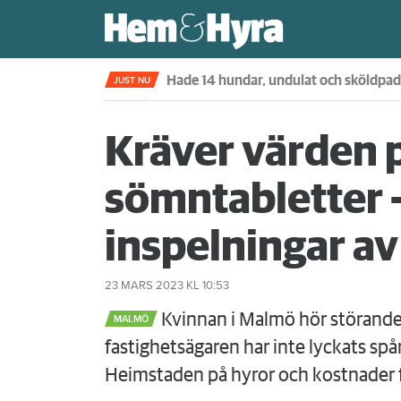
Kompisdealen blev verklighet – 40 år s
JUST NU
Kräver värden 
sömntabletter 
inspelningar av
23 MARS 2023
KL 10:53
Kvinnan i Malmö hör störande 
MALMÖ
fastighetsägaren har inte lyckats sp
Heimstaden på hyror och kostnader 