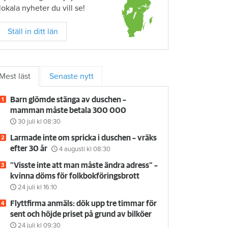
lokala nyheter du vill se!
Ställ in ditt län
Mest läst
Senaste nytt
Barn glömde stänga av duschen –
mamman måste betala 300 000
30 juli
kl 08:30
Larmade inte om spricka i duschen – vräks
efter 30 år
4 augusti
kl 08:30
”Visste inte att man måste ändra adress” –
kvinna döms för folkbokföringsbrott
24 juli
kl 16:10
Flyttfirma anmäls: dök upp tre timmar för
sent och höjde priset på grund av bilköer
24 juli
kl 09:30