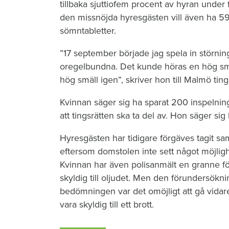
tillbaka sjuttiofem procent av hyran unde
den missnöjda hyresgästen vill även ha 59
sömntabletter.
”17 september började jag spela in störnin
oregelbundna. Det kunde höras en hög smäl
hög smäll igen”, skriver hon till Malmö tings
Kvinnan säger sig ha sparat 200 inspelning
att tingsrätten ska ta del av. Hon säger sig
Hyresgästen har tidigare förgäves tagit sa
eftersom domstolen inte sett något möjligh
Kvinnan har även polisanmält en granne f
skyldig till oljudet. Men den förundersökn
bedömningen var det omöjligt att gå vidar
vara skyldig till ett brott.