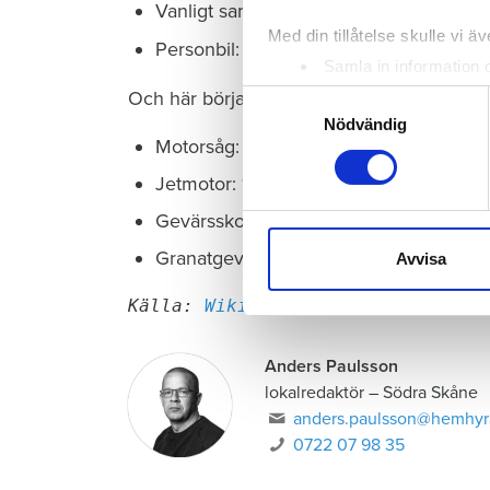
Vanligt samtal: 70 dBA
Med din tillåtelse skulle vi äve
Personbil: 70 dBA
Samla in information 
Identifiera din enhet 
Och här börjar det bli skadligt.
Samtyckesval
Ta reda på mer om hur dina pe
Nödvändig
Motorsåg: 100 dBA
eller dra tillbaka ditt samtyc
Jetmotor: 140 dBA
Vi använder enhetsidentifierar
Gevärsskott: 150 dBA
sociala medier och analysera 
till de sociala medier och a
Granatgevär: 170 dBA
Avvisa
med annan information som du 
Källa:
 Wikipedia
Anders Paulsson
lokalredaktör
–
Södra Skåne
anders.paulsson@hemhyr
0722 07 98 35