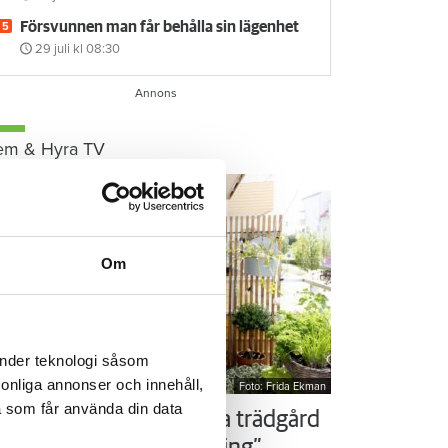
Försvunnen man får behålla sin lägenhet
29 juli
kl 08:30
em & Hyra TV
Om
änder teknologi såsom
rsonliga annonser och innehåll,
Foto: Frida Ekman
a som får använda din data
ör som Susanne – ordna trädgård