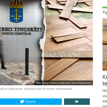
Ti
K
te
Foto: Getty/ Tommy Andersson/ Anna Rytterbrant
 på en vattenkran. Arkivbild från en annan vattenskada.
Ho
ve
hä
Tweeta
lit