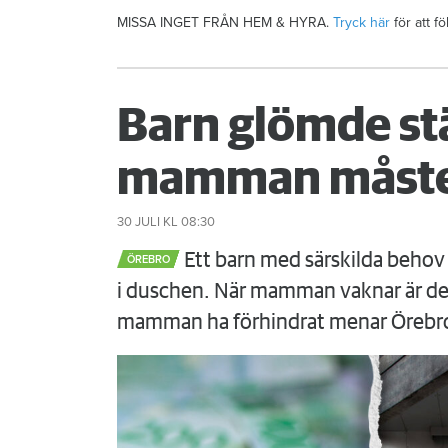
MISSA INGET FRÅN HEM & HYRA.
Tryck här
för att f
Barn glömde st
mamman måste
30 JULI
KL 08:30
Ett barn med särskilda behov 
ÖREBRO
i duschen. När mamman vaknar är det
mamman ha förhindrat menar Örebr