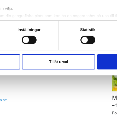
p
Ar
n vilja:
gu
om din geografiska plats som kan ha en noggrannhet på upp till f
Gr
genom att aktivt skanna den för specifika kännetecken (fingeravt
på
rsonliga uppgifter behandlas och ställ in dina preferenser i
deta
Inställningar
Statistik
ke när som helst från cookie-förklaringen.
e för att anpassa innehållet och annonserna till användarna, tillh
vår trafik. Vi vidarebefordrar även sådana identifierare och anna
nnons- och analysföretag som vi samarbetar med. Dessa kan i sin
Tillåt urval
har tillhandahållit eller som de har samlat in när du har använt 
M
a.se
–
Fo