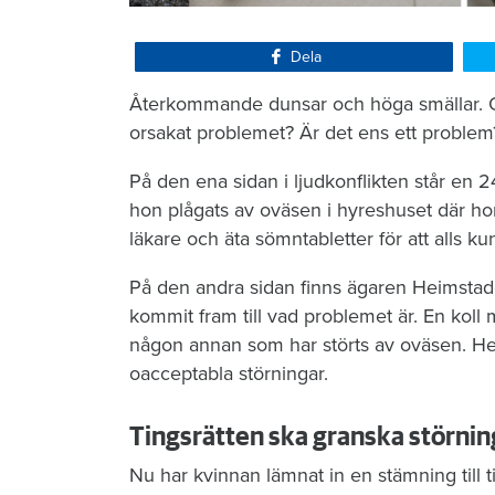
Dela
Återkommande dunsar och höga smällar. Oft
orsakat problemet? Är det ens ett problem
På den ena sidan i ljudkonflikten står en 2
hon plågats av oväsen i hyreshuset där hon
läkare och äta sömntabletter för att alls k
På den andra sidan finns ägaren Heimstade
kommit fram till vad problemet är. En koll m
någon annan som har störts av oväsen. He
oacceptabla störningar.
Tingsrätten ska granska störnin
Nu har kvinnan lämnat in en stämning till 