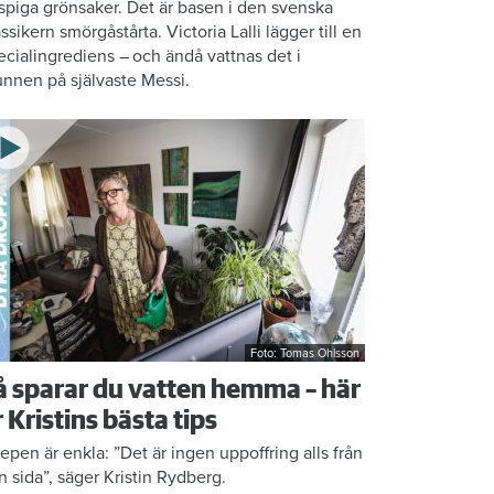
ispiga grönsaker. Det är basen i den svenska
assikern smörgåstårta. Victoria Lalli lägger till en
ecialingrediens – och ändå vattnas det i
nnen på självaste Messi.
Foto: Tomas Ohlsson
å sparar du vatten hemma – här
r Kristins bästa tips
epen är enkla: ”Det är ingen uppoffring alls från
n sida”, säger Kristin Rydberg.