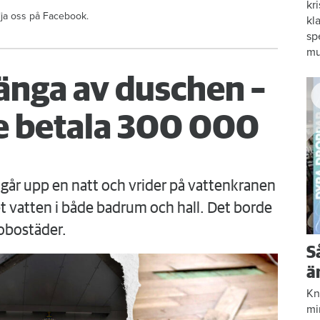
kr
ölja oss på Facebook.
kl
sp
mu
änga av duschen –
 betala 300 000
går upp en natt och vrider på vattenkranen
 vatten i både badrum och hall. Det borde
obostäder.
S
ä
Kn
mi