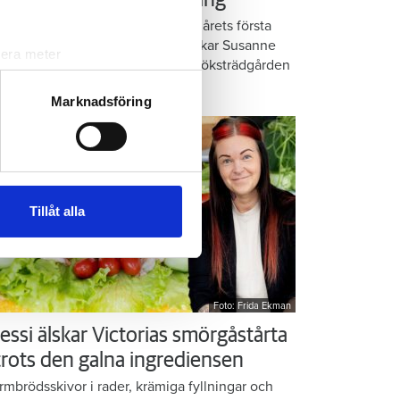
å balkongen: ”God gärning”
omatiska örter, krispig sallad och årets första
rkor. När midsommar nalkas plockar Susanne
lera meter
anlund allsköns grönt i den lilla köksträdgården
ryck)
 balkongen.
ljsektionen
. Du kan ändra
Marknadsföring
andahålla funktioner för
n information från din enhet
 tur kombinera informationen
Tillåt alla
deras tjänster.
Foto: Frida Ekman
essi älskar Victorias smörgåstårta
 trots den galna ingrediensen
rmbrödsskivor i rader, krämiga fyllningar och