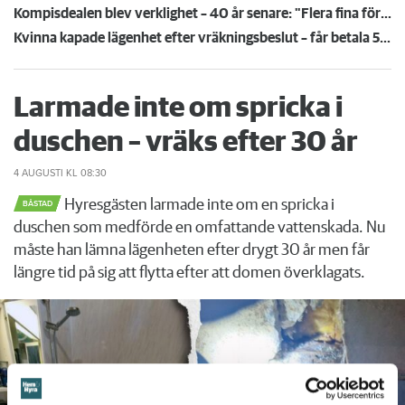
Kompisdealen blev verklighet – 40 år senare: "Flera fina fördelar med att dela bostad"
Kvinna kapade lägenhet efter vräkningsbeslut – får betala 50 000
Larmade inte om spricka i
duschen – vräks efter 30 år
4 AUGUSTI
KL 08:30
Hyresgästen larmade inte om en spricka i
BÅSTAD
duschen som medförde en omfattande vattenskada. Nu
måste han lämna lägenheten efter drygt 30 år men får
längre tid på sig att flytta efter att domen överklagats.