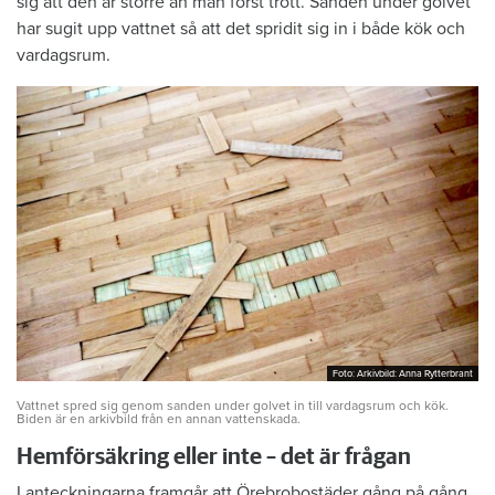
sig att den är större än man först trott. Sanden under golvet
har sugit upp vattnet så att det spridit sig in i både kök och
vardagsrum.
Foto: Arkivbild: Anna Rytterbrant
Foto: Arkivbild: Anna Rytterbrant
Vattnet spred sig genom sanden under golvet in till vardagsrum och kök.
Biden är en arkivbild från en annan vattenskada.
Hemförsäkring eller inte – det är frågan
I anteckningarna framgår att Örebrobostäder gång på gång