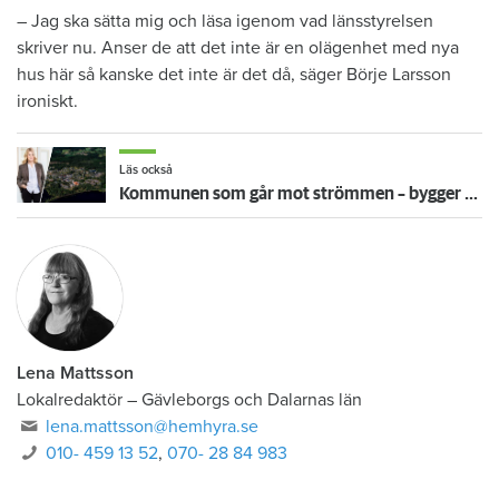
– Jag ska sätta mig och läsa igenom vad länsstyrelsen
skriver nu. Anser de att det inte är en olägenhet med nya
hus här så kanske det inte är det då, säger Börje Larsson
ironiskt.
Läs också
Kommunen som går mot strömmen – bygger nytt i glesbygden
Lena Mattsson
Lokalredaktör
–
Gävleborgs och Dalarnas län
lena.mattsson@hemhyra.se
010- 459 13 52
,
070- 28 84 983