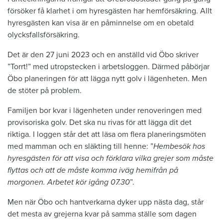
försöker få klarhet i om hyresgästen har hemförsäkring. Allt
hyresgästen kan visa är en påminnelse om en obetald
olycksfallsförsäkring.
Det är den 27 juni 2023 och en anställd vid Öbo skriver
”Torrt!” med utropstecken i arbetsloggen. Därmed påbörjar
Öbo planeringen för att lägga nytt golv i lägenheten. Men
de stöter på problem.
Familjen bor kvar i lägenheten under renoveringen med
provisoriska golv. Det ska nu rivas för att lägga dit det
riktiga. I loggen står det att läsa om flera planeringsmöten
med mamman och en släkting till henne: ”
Hembesök hos
hyresgästen för att visa och förklara vilka grejer som måste
flyttas och att de måste komma iväg hemifrån på
morgonen. Arbetet kör igång 07.30
”.
Men när Öbo och hantverkarna dyker upp nästa dag, står
det mesta av grejerna kvar på samma ställe som dagen