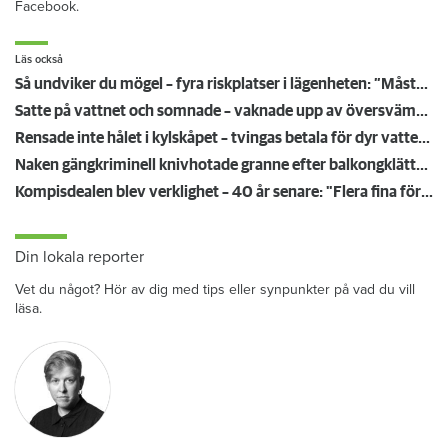
Facebook.
Läs också
Så undviker du mögel – fyra riskplatser i lägenheten: ”Måste städa bort”
Satte på vattnet och somnade – vaknade upp av översvämning hos grannen
Rensade inte hålet i kylskåpet – tvingas betala för dyr vattenskada
Naken gängkriminell knivhotade granne efter balkongklättring
Kompisdealen blev verklighet – 40 år senare: "Flera fina fördelar med att dela bostad"
Din lokala reporter
Vet du något? Hör av dig med tips eller synpunkter på vad du vill
läsa.