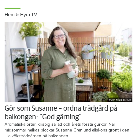
Hem & Hyra TV
Foto: Frida Ekman
Gör som Susanne – ordna trädgård på
balkongen: ”God gärning”
Aromatiska örter, krispig sallad och årets första gurkor. När
midsommar nalkas plockar Susanne Granlund allsköns grönt i den
lilla köksträdgården på balkongen.