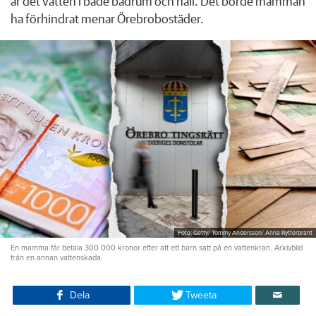
är det vatten i både badrum och hall. Det borde mamman
ha förhindrat menar Örebrobostäder.
Foto: Getty/ Tommy Andersson/ Anna Rytterbrant
En mamma får betala 300 000 kronor efter att ett barn satt på en vattenkran. Arkivbild
från en annan vattenskada.
Dela
Tweeta