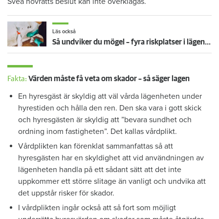
Svea hovrätts beslut kan inte överklagas.
Läs också
Så undviker du mögel – fyra riskplatser i lägenheten: ”Måste städa bort”
Fakta:
Värden måste få veta om skador – så säger lagen
En hyresgäst är skyldig att väl vårda lägenheten under
hyrestiden och hålla den ren. Den ska vara i gott skick
och hyresgästen är skyldig att ”bevara sundhet och
ordning inom fastigheten”. Det kallas vårdplikt.
Vårdplikten kan förenklat sammanfattas så att
hyresgästen har en skyldighet att vid användningen av
lägenheten handla på ett sådant sätt att det inte
uppkommer ett större slitage än vanligt och undvika att
det uppstår risker för skador.
I vårdplikten ingår också att så fort som möjligt