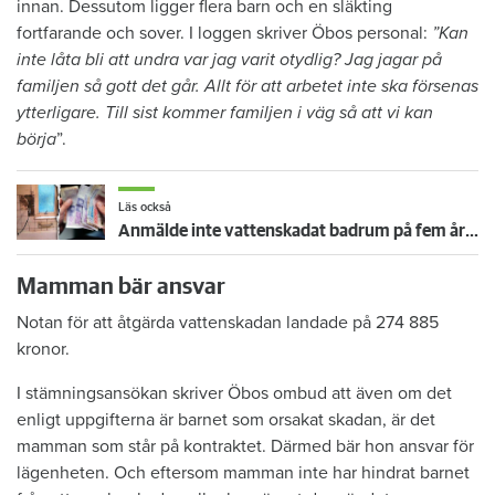
innan. Dessutom ligger flera barn och en släkting
fortfarande och sover. I loggen skriver Öbos personal:
”Kan
inte låta bli att undra var jag varit otydlig? Jag jagar på
familjen så gott det går. Allt för att arbetet inte ska försenas
ytterligare. Till sist kommer familjen i väg så att vi kan
börja
”.
Läs också
Anmälde inte vattenskadat badrum på fem år – krävs på 125 000 kronor
Mamman bär ansvar
Notan för att åtgärda vattenskadan landade på 274 885
kronor.
I stämningsansökan skriver Öbos ombud att även om det
enligt uppgifterna är barnet som orsakat skadan, är det
mamman som står på kontraktet. Därmed bär hon ansvar för
lägenheten. Och eftersom mamman inte har hindrat barnet