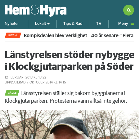
Meny
Nyheter
Lokalt
Tips & Råd
TV
Kompisdealen blev verklighet – 40 år senare: "Flera f
JUST NU
Länstyrelsen stöder nybygge
i Klockgjutarparken på Söder
12 FEBRUARI 2013
KL 13:22
UPPDATERAD
7 OKTOBER 2014
KL 14:15
Länsstyrelsen ställer sig bakom byggplanerna i
GÄVLE
Klockgjutarparken. Protesterna vann alltså inte gehör.