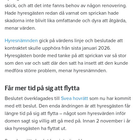
skick, och att det inte fanns behov av någon renovering.
Hade hyresgästen redan då varnat om sprickan hade
skadorna inte blivit lika omfattande och dyra att åtgärda,
menar värden.
Hyresnämnden
gick på värdens linje och beslutade att
kontraktet skulle upphöra från sista januari 2026.
Hyresgästen borde med tanke på att sprickan var så stor
som den var och satt där den satt ha insett att den kunde
medföra större problem, menar hyresnämnden.
Får mer tid på sig att flytta
Beslutet överklagades till
Svea hovrätt
som nu har kommit
med ett beslut. Den enda ändringen är att hyresgästen får
längre tid på sig att flytta – något som hyresvärden inför
domen sagt sig villig att gå med på. Innan 2 november i år
ska hyresgästen ha flyttat ut.