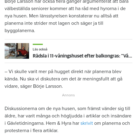
Börje Larsson har också flera gånger argumenterat att bara
välbeställda seniorer kommer att ha råd med hyrorna i de
nya husen. Men länsstyrelsen konstaterar nu alltså att
planerna inte strider mot lagen och säger ja till
byggplanerna.
Läs också
Rädsla i 11-våningshuset efter balkongras: ”Vår säkerhet är i fara”
– Vi skulle varit mer på hugget direkt när planerna blev
kända. Nu ska vi diskutera om det är meningsfullt att gå
vidare, säger Börje Larsson.
Diskussionerna om de nya husen, som främst vänder sig till
äldre, har varit många och högljudda i artiklar och insändare
i Gävletidningarna. Hem & Hyra har
skrivit
om planerna och
protesterna i flera artiklar.