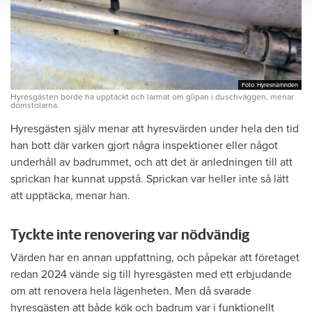
Foto: Hyresnämnden
Foto: Hyresnämnden
Hyresgästen borde ha upptäckt och larmat om glipan i duschväggen, menar
domstolarna.
Hyresgästen själv menar att hyresvärden under hela den tid
han bott där varken gjort några inspektioner eller något
underhåll av badrummet, och att det är anledningen till att
sprickan har kunnat uppstå. Sprickan var heller inte så lätt
att upptäcka, menar han.
Tyckte inte renovering var nödvändig
Värden har en annan uppfattning, och påpekar att företaget
redan 2024 vände sig till hyresgästen med ett erbjudande
om att renovera hela lägenheten. Men då svarade
hyresgästen att både kök och badrum var i funktionellt