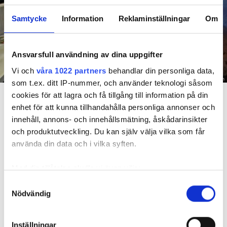
Samtycke
Information
Reklaminställningar
Om
Ansvarsfull användning av dina uppgifter
Vi och
våra 1022 partners
behandlar din personliga data,
Foto: Hyresnämnden
som t.ex. ditt IP-nummer, och använder teknologi såsom
En inspektion visade att vatten under en längre tid läckt in genom sprickor i väggen (de
cookies för att lagra och få tillgång till information på din
röda markeringarna) och orsakat rötskador i syllen.
enhet för att kunna tillhandahålla personliga annonser och
innehåll, annons- och innehållsmätning, åskådarinsikter
Dela
Tweeta
och produktutveckling. Du kan själv välja vilka som får
använda din data och i vilka syften.
Hyresgästen har bott i lägenheten i skånska Båstad sedan
1995 men måste nu flytta sedan hans kontrakt prövats både
Med din tillåtelse skulle vi även vilja:
i hyresnämnden och i hovrätten.
Samla in information om din geografiska plats
Samtyckesval
Nödvändig
som kan ha en noggrannhet på upp till flera meter
Skada upptäcktes av hantverkare
Identifiera din enhet genom att aktivt skanna den
Det var när hyresvärdens hantverkare skulle byta ett
för specifika kännetecken (fingeravtryck)
Inställningar
duschmunstycke under hösten förra året som en spricka i