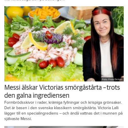
Foto: Frida Ekman
Messi älskar Victorias smörgåstårta – trots
den galna ingrediensen
Formbrödsskivor i rader, krämiga fyllningar och krispiga grönsaker.
Det är basen i den svenska klassikern smörgåstårta. Victoria Lalli
lägger till en specialingrediens – och ändå vattnas det i munnen på
självaste Messi.