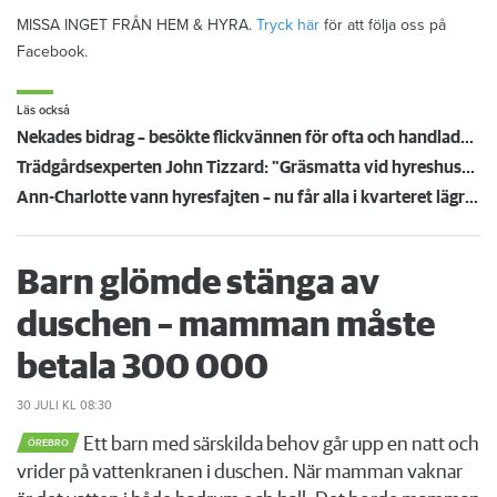
MISSA INGET FRÅN HEM & HYRA.
Tryck här
för att följa oss på
Facebook.
Läs också
Nekades bidrag – besökte flickvännen för ofta och handlade mat i fel kvarter
Trädgårdsexperten John Tizzard: "Gräsmatta vid hyreshuset räcker inte längre"
Ann-Charlotte vann hyresfajten – nu får alla i kvarteret lägre höjning: ”Var tvungen att göra något”
Barn glömde stänga av
duschen – mamman måste
betala 300 000
30 JULI
KL 08:30
Ett barn med särskilda behov går upp en natt och
ÖREBRO
vrider på vattenkranen i duschen. När mamman vaknar