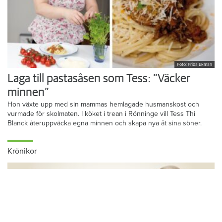
Foto: Frida Ekman
Laga till pastasåsen som Tess: ”Väcker
minnen”
Hon växte upp med sin mammas hemlagade husmanskost och
vurmade för skolmaten. I köket i trean i Rönninge vill Tess Thi
Blanck återuppväcka egna minnen och skapa nya åt sina söner.
Krönikor