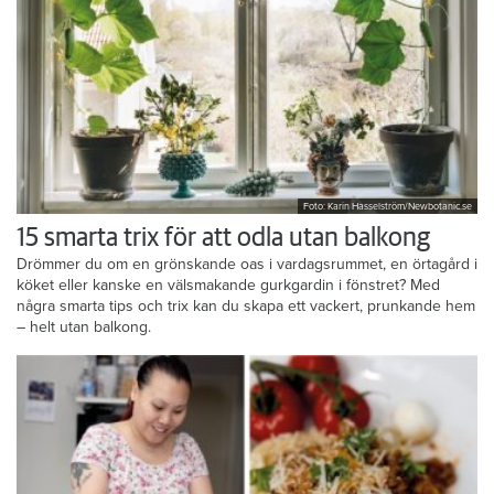
Foto: Karin Hasselström/Newbotanic.se
15 smarta trix för att odla utan balkong
Drömmer du om en grönskande oas i vardagsrummet, en örtagård i
köket eller kanske en välsmakande gurkgardin i fönstret? Med
några smarta tips och trix kan du skapa ett vackert, prunkande hem
– helt utan balkong.