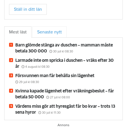
Ställ in ditt län
Mest läst
Senaste nytt
Barn glömde stänga av duschen – mamman måste
betala 300 000
30 juli
kl 08:30
Larmade inte om spricka i duschen – vräks efter 30
år
4 augusti
kl 08:30
Försvunnen man får behålla sin lägenhet
29 juli
kl 08:30
Kvinna kapade lägenhet efter vräkningsbeslut – får
betala 50 000
27 juli
kl 08:00
Värdens miss gör att hyresgäst får bo kvar – trots 13
sena hyror
30 juli
kl 11:30