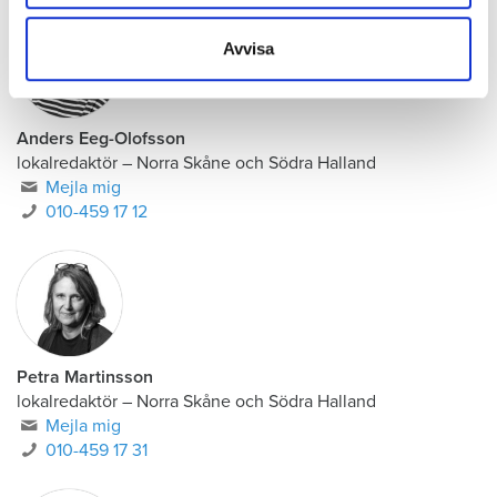
information som du har tillhandahållit eller som de har
samlat in när du har använt deras tjänster.
Avvisa
Anders Eeg-Olofsson
lokalredaktör
–
Norra Skåne och Södra Halland
Mejla mig
010-459 17 12
Petra Martinsson
lokalredaktör
–
Norra Skåne och Södra Halland
Mejla mig
010-459 17 31