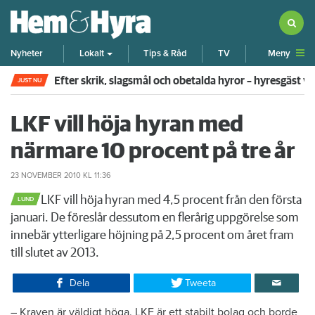
Meny
Nyheter
Lokalt
Tips & Råd
TV
Efter skrik, slagsmål och obetalda hyror – hyresgäst v
JUST NU
LKF vill höja hyran med
närmare 10 procent på tre år
23 NOVEMBER 2010
KL 11:36
​LKF vill höja hyran med 4,5 procent från den första
LUND
januari. De föreslår dessutom en flerårig uppgörelse som
innebär ytterligare höjning på 2,5 procent om året fram
till slutet av 2013.
Dela
Tweeta
– Kraven är väldigt höga. LKF är ett stabilt bolag och borde