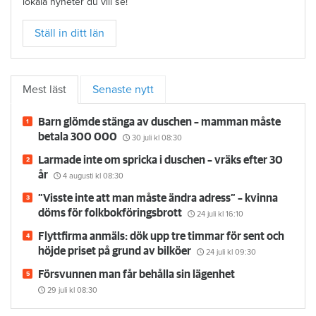
lokala nyheter du vill se!
Ställ in ditt län
Mest läst
Senaste nytt
Barn glömde stänga av duschen – mamman måste
betala 300 000
30 juli
kl 08:30
Larmade inte om spricka i duschen – vräks efter 30
år
4 augusti
kl 08:30
”Visste inte att man måste ändra adress” – kvinna
döms för folkbokföringsbrott
24 juli
kl 16:10
Flyttfirma anmäls: dök upp tre timmar för sent och
höjde priset på grund av bilköer
24 juli
kl 09:30
Försvunnen man får behålla sin lägenhet
29 juli
kl 08:30