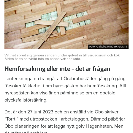
Foto: Arkivbild: Anna Rytterbrant
Foto: Arkivbild: Anna Rytterbrant
Vattnet spred sig genom sanden under golvet in till vardagsrum och kök.
Biden är en arkivbild från en annan vattenskada.
Hemförsäkring eller inte – det är frågan
I anteckningarna framgår att Örebrobostäder gång på gång
försöker få klarhet i om hyresgästen har hemförsäkring. Allt
hyresgästen kan visa är en påminnelse om en obetald
olycksfallsförsäkring.
Det är den 27 juni 2023 och en anställd vid Öbo skriver
”Torrt!” med utropstecken i arbetsloggen. Därmed påbörjar
Öbo planeringen för att lägga nytt golv i lägenheten. Men