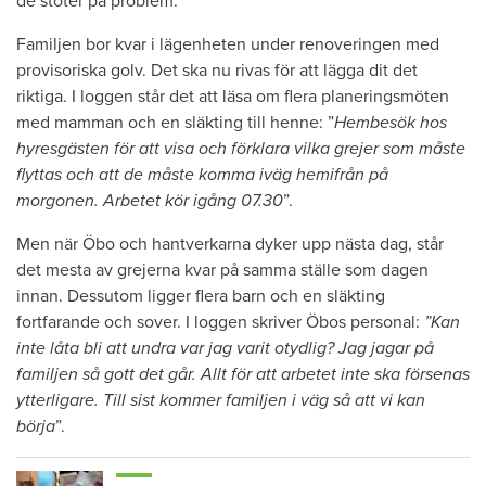
de stöter på problem.
Familjen bor kvar i lägenheten under renoveringen med
provisoriska golv. Det ska nu rivas för att lägga dit det
riktiga. I loggen står det att läsa om flera planeringsmöten
med mamman och en släkting till henne: ”
Hembesök hos
hyresgästen för att visa och förklara vilka grejer som måste
flyttas och att de måste komma iväg hemifrån på
morgonen. Arbetet kör igång 07.30
”.
Men när Öbo och hantverkarna dyker upp nästa dag, står
det mesta av grejerna kvar på samma ställe som dagen
innan. Dessutom ligger flera barn och en släkting
fortfarande och sover. I loggen skriver Öbos personal:
”Kan
inte låta bli att undra var jag varit otydlig? Jag jagar på
familjen så gott det går. Allt för att arbetet inte ska försenas
ytterligare. Till sist kommer familjen i väg så att vi kan
börja
”.