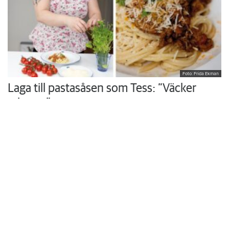
Foto: Frida Ekman
Laga till pastasåsen som Tess: ”Väcker
minnen”
Hon växte upp med sin mammas hemlagade husmanskost och
vurmade för skolmaten. I köket i trean i Rönninge vill Tess Thi
Blanck återuppväcka egna minnen och skapa nya åt sina söner.
Krönikor
Du läser:
LKF vill höja hyran med närmare 10 procent på tre år