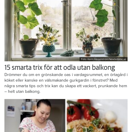
Foto: Karin Hasselström/Newbotanic.se
15 smarta trix för att odla utan balkong
Drömmer du om en grönskande oas i vardagsrummet, en örtagård i
köket eller kanske en välsmakande gurkgardin i fönstret? Med
några smarta tips och trix kan du skapa ett vackert, prunkande hem
– helt utan balkong.