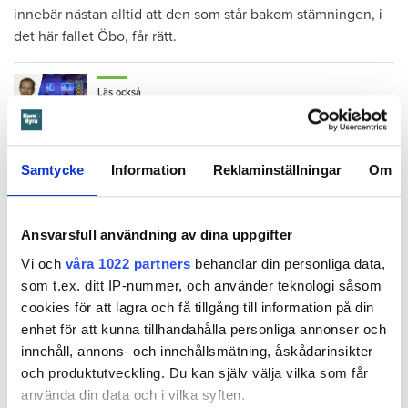
innebär nästan alltid att den som står bakom stämningen, i
det här fallet Öbo, får rätt.
Läs också
Ansvarsskyddet – en viktig del i hemförsäkringen
Enligt tredskodomen ska mamman betala närmare 300 000
Samtycke
Information
Reklaminställningar
Om
kronor plus ränta för reparationerna av skadan, kostnaden
för inkasso samt Örebrobostäders rättegångskostnader.
Ansvarsfull användning av dina uppgifter
Det är fortfarande oklart om mamman har en hemförsäkring.
Vi och
våra 1022 partners
behandlar din personliga data,
som t.ex. ditt IP-nummer, och använder teknologi såsom
cookies för att lagra och få tillgång till information på din
enhet för att kunna tillhandahålla personliga annonser och
innehåll, annons- och innehållsmätning, åskådarinsikter
och produktutveckling. Du kan själv välja vilka som får
Anna Rytterbrant
använda din data och i vilka syften.
reporter
–
Hem & Hyra, Örebro