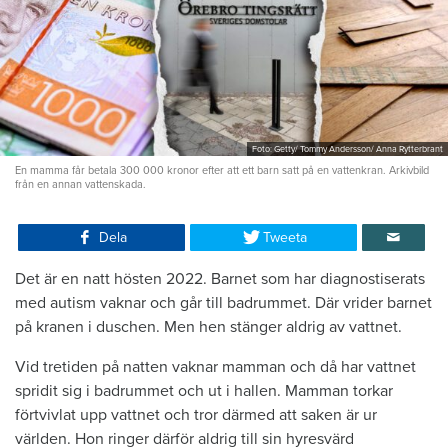
Foto: Getty/ Tommy Andersson/ Anna Rytterbrant
En mamma får betala 300 000 kronor efter att ett barn satt på en vattenkran. Arkivbild
från en annan vattenskada.
Dela
Tweeta
Det är en natt hösten 2022. Barnet som har diagnostiserats
med autism vaknar och går till badrummet. Där vrider barnet
på kranen i duschen. Men hen stänger aldrig av vattnet.
Vid tretiden på natten vaknar mamman och då har vattnet
spridit sig i badrummet och ut i hallen. Mamman torkar
förtvivlat upp vattnet och tror därmed att saken är ur
världen. Hon ringer därför aldrig till sin hyresvärd