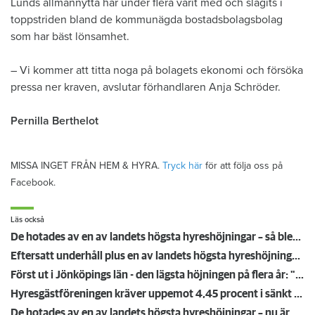
Lunds allmännytta har under flera varit med och slagits i
toppstriden bland de kommunägda bostadsbolagsbolag
som har bäst lönsamhet.
– Vi kommer att titta noga på bolagets ekonomi och försöka
pressa ner kraven, avslutar förhandlaren Anja Schröder.
Pernilla Berthelot
MISSA INGET FRÅN HEM & HYRA.
Tryck här
för att följa oss på
Facebook.
Läs också
De hotades av en av landets högsta hyreshöjningar – så blev det
Eftersatt underhåll plus en av landets högsta hyreshöjningar – hyresgäster får ta smällen för miljonförlusterna
Först ut i Jönköpings län - den lägsta höjningen på flera år: "Vi är på väg neråt nu"
Hyresgästföreningen kräver uppemot 4,45 procent i sänkt hyra: "Gränsen är nådd"
De hotades av en av landets högsta hyreshöjningar – nu är hyrorna klara