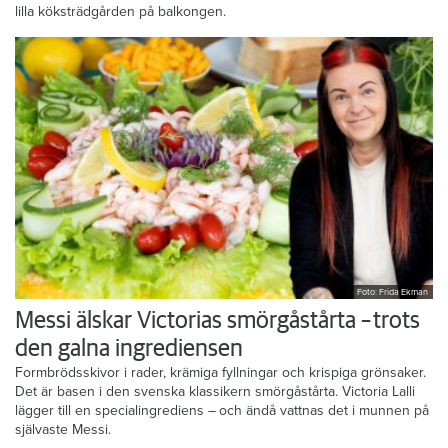
lilla köksträdgården på balkongen.
Foto: Frida Ekman
Messi älskar Victorias smörgåstårta – trots
den galna ingrediensen
Formbrödsskivor i rader, krämiga fyllningar och krispiga grönsaker.
Det är basen i den svenska klassikern smörgåstårta. Victoria Lalli
lägger till en specialingrediens – och ändå vattnas det i munnen på
självaste Messi.