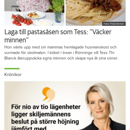
Foto: Frida Ekman
Laga till pastasåsen som Tess: ”Väcker
minnen”
Hon växte upp med sin mammas hemlagade husmanskost och
vurmade för skolmaten. I köket i trean i Rönninge vill Tess Thi
Blanck återuppväcka egna minnen och skapa nya åt sina söner.
Krönikor