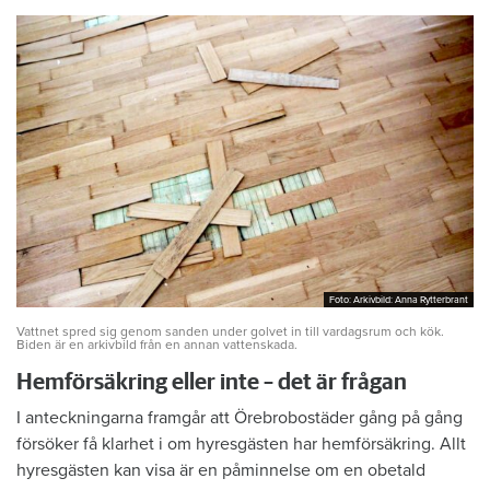
Foto: Arkivbild: Anna Rytterbrant
Foto: Arkivbild: Anna Rytterbrant
Vattnet spred sig genom sanden under golvet in till vardagsrum och kök.
Biden är en arkivbild från en annan vattenskada.
Hemförsäkring eller inte – det är frågan
I anteckningarna framgår att Örebrobostäder gång på gång
försöker få klarhet i om hyresgästen har hemförsäkring. Allt
hyresgästen kan visa är en påminnelse om en obetald