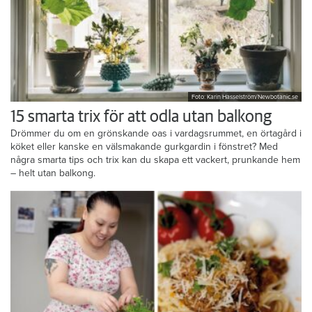
Foto: Karin Hasselström/Newbotanic.se
15 smarta trix för att odla utan balkong
Drömmer du om en grönskande oas i vardagsrummet, en örtagård i
köket eller kanske en välsmakande gurkgardin i fönstret? Med
några smarta tips och trix kan du skapa ett vackert, prunkande hem
– helt utan balkong.