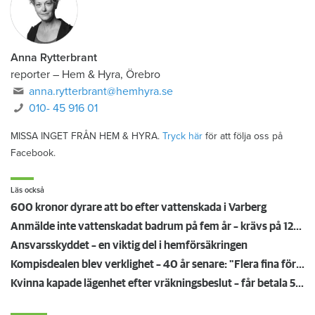
Anna Rytterbrant
reporter
–
Hem & Hyra, Örebro
anna.rytterbrant@hemhyra.se
010- 45 916 01
MISSA INGET FRÅN HEM & HYRA.
Tryck här
för att följa oss på
Facebook.
Läs också
600 kronor dyrare att bo efter vattenskada i Varberg
Anmälde inte vattenskadat badrum på fem år – krävs på 125 000 kronor
Ansvarsskyddet – en viktig del i hemförsäkringen
Kompisdealen blev verklighet – 40 år senare: "Flera fina fördelar med att dela bostad"
Kvinna kapade lägenhet efter vräkningsbeslut – får betala 50 000