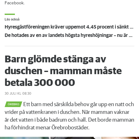
Facebook.
Läs också
Hyresgästföreningen kräver uppemot 4,45 procent i sänkt hyra: "Gränsen är nådd"
De hotades av en av landets högsta hyreshöjningar – nu är hyrorna klara
Barn glömde stänga av
duschen – mamman måste
betala 300 000
30 JULI
KL 08:30
Ett barn med särskilda behov går upp en natt och
ÖREBRO
vrider på vattenkranen i duschen. När mamman vaknar
är det vatten i både badrum och hall. Det borde mamman
ha förhindrat menar Örebrobostäder.