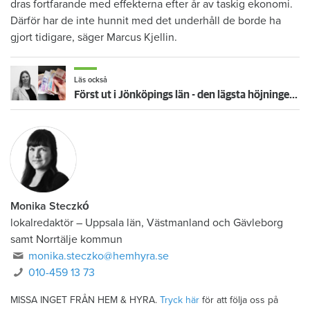
dras fortfarande med effekterna efter år av taskig ekonomi.
Därför har de inte hunnit med det underhåll de borde ha
gjort tidigare, säger Marcus Kjellin.
Läs också
Först ut i Jönköpings län - den lägsta höjningen på flera år: "Vi är på väg neråt nu"
Monika Steczkó
lokalredaktör
–
Uppsala län, Västmanland och Gävleborg
samt Norrtälje kommun
monika.steczko@hemhyra.se
010-459 13 73
MISSA INGET FRÅN HEM & HYRA.
Tryck här
för att följa oss på