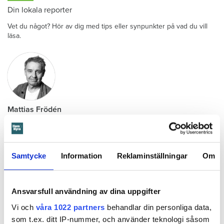
Din lokala reporter
Vet du något? Hör av dig med tips eller synpunkter på vad du vill
läsa.
Mattias Frödén
Reporter
–
Hem & Hyra, Örebro
Mejla mig
010-45 91 571
Samtycke
Information
Reklaminställningar
Om
Hem & Hyra finns där du bor
20 lokalredaktörer bevakar hela hyres-Sverige. Välj själv vilka
Ansvarsfull användning av dina uppgifter
lokala nyheter du vill se!
Vi och
våra 1022 partners
behandlar din personliga data,
Ställ in ditt län
som t.ex. ditt IP-nummer, och använder teknologi såsom