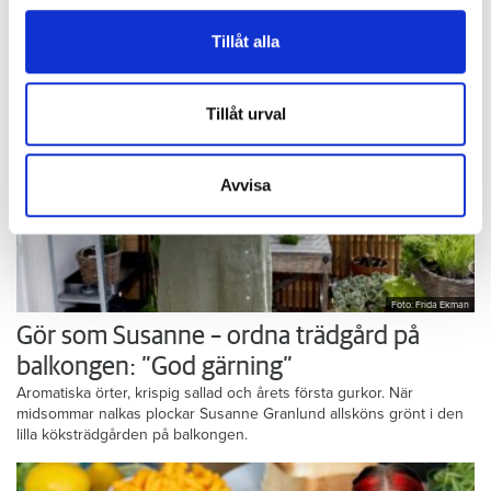
för sociala medier och analysera vår trafik. Vi
vidarebefordrar även sådana identifierare och annan
Tillåt alla
information från din enhet till de sociala medier och
annons- och analysföretag som vi samarbetar med.
Dessa kan i sin tur kombinera informationen med annan
Tillåt urval
information som du har tillhandahållit eller som de har
samlat in när du har använt deras tjänster.
Avvisa
Foto: Frida Ekman
Gör som Susanne – ordna trädgård på
balkongen: ”God gärning”
Aromatiska örter, krispig sallad och årets första gurkor. När
midsommar nalkas plockar Susanne Granlund allsköns grönt i den
lilla köksträdgården på balkongen.