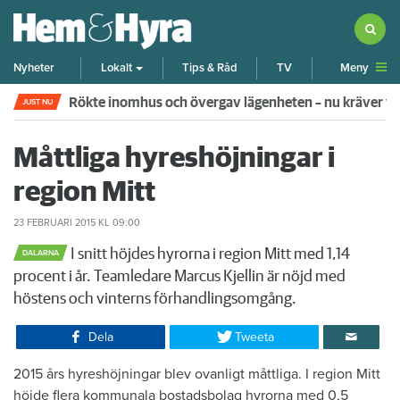
Meny
Nyheter
Lokalt
Tips & Råd
TV
Rökte inomhus och övergav lägenheten – nu kräver 
JUST NU
Måttliga hyreshöjningar i
region Mitt
23 FEBRUARI 2015
KL 09:00
I snitt höjdes hyrorna i region Mitt med 1,14
DALARNA
procent i år. Teamledare Marcus Kjellin är nöjd med
höstens och vinterns förhandlingsomgång.
Dela
Tweeta
2015 års hyreshöjningar blev ovanligt måttliga. I region Mitt
höjde flera kommunala bostadsbolag hyrorna med 0,5