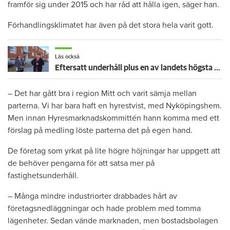
framför sig under 2015 och har råd att hålla igen, säger han.
Förhandlingsklimatet har även på det stora hela varit gott.
Läs också
Eftersatt underhåll plus en av landets högsta hyreshöjningar – hyresgäster får ta smällen för miljonförlusterna
– Det har gått bra i region Mitt och varit sämja mellan
parterna. Vi har bara haft en hyrestvist, med Nyköpingshem.
Men innan Hyresmarknadskommittén hann komma med ett
förslag på medling löste parterna det på egen hand.
De företag som yrkat på lite högre höjningar har uppgett att
de behöver pengarna för att satsa mer på
fastighetsunderhåll.
– Många mindre industriorter drabbades hårt av
företagsnedläggningar och hade problem med tomma
lägenheter. Sedan vände marknaden, men bostadsbolagen