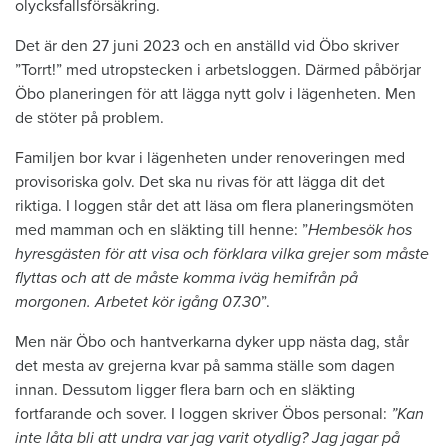
olycksfallsförsäkring.
Det är den 27 juni 2023 och en anställd vid Öbo skriver
”Torrt!” med utropstecken i arbetsloggen. Därmed påbörjar
Öbo planeringen för att lägga nytt golv i lägenheten. Men
de stöter på problem.
Familjen bor kvar i lägenheten under renoveringen med
provisoriska golv. Det ska nu rivas för att lägga dit det
riktiga. I loggen står det att läsa om flera planeringsmöten
med mamman och en släkting till henne: ”
Hembesök hos
hyresgästen för att visa och förklara vilka grejer som måste
flyttas och att de måste komma iväg hemifrån på
morgonen. Arbetet kör igång 07.30
”.
Men när Öbo och hantverkarna dyker upp nästa dag, står
det mesta av grejerna kvar på samma ställe som dagen
innan. Dessutom ligger flera barn och en släkting
fortfarande och sover. I loggen skriver Öbos personal:
”Kan
inte låta bli att undra var jag varit otydlig? Jag jagar på