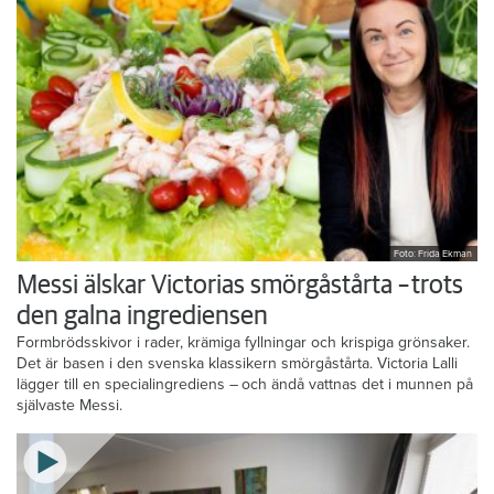
Foto: Frida Ekman
Messi älskar Victorias smörgåstårta – trots
den galna ingrediensen
Formbrödsskivor i rader, krämiga fyllningar och krispiga grönsaker.
Det är basen i den svenska klassikern smörgåstårta. Victoria Lalli
lägger till en specialingrediens – och ändå vattnas det i munnen på
självaste Messi.