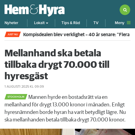
Meny
Nyheter
Lokalt
Tips & Råd
TV
Kompisdealen blev verklighet – 40 år senare: "Flera f
JUST NU
Mellanhand ska betala
tillbaka drygt 70.000 till
hyresgäst
1 AUGUSTI 2025
KL 09:09
Mannen hyrde en bostadsrätt via en
STOCKHOLM
mellanhand för drygt 13.000 kronor i månaden. Enligt
hyresnämnden borde hyran ha varit betydligt lägre. Nu
ska mellanhanden betala tillbaka drygt 70.000 kronor.