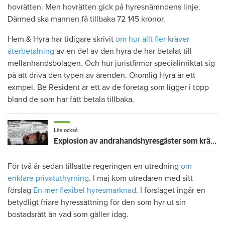
hovrätten. Men hovrätten gick på hyresnämndens linje.
Därmed ska mannen få tillbaka 72 145 kronor.
Hem & Hyra har tidigare skrivit
om hur allt fler kräver
återbetalning
av en del av den hyra de har betalat till
mellanhandsbolagen. Och hur juristfirmor specialinriktat sig
på att driva den typen av ärenden. Oromlig Hyra är ett
exmpel. Be Resident är ett av de företag som ligger i topp
bland de som har fått betala tillbaka.
Läs också
Explosion av andrahandshyresgäster som kräver överhyror tillbaka – regeringen vill ha lagändring
För två år sedan tillsatte regeringen en utredning
om
enklare privatuthyrning
. I maj kom utredaren med sitt
förslag
En mer flexibel hyresmarknad
. I förslaget ingår en
betydligt friare hyressättning för den som hyr ut sin
bostadsrätt än vad som gäller idag.