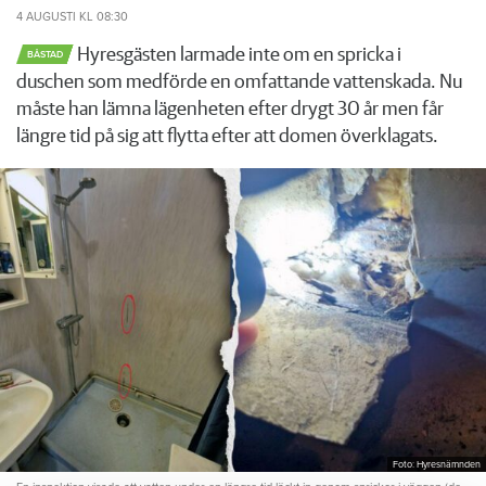
4 AUGUSTI
KL 08:30
Hyresgästen larmade inte om en spricka i
BÅSTAD
duschen som medförde en omfattande vattenskada. Nu
måste han lämna lägenheten efter drygt 30 år men får
längre tid på sig att flytta efter att domen överklagats.
Foto: Hyresnämnden