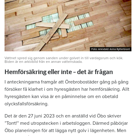
Foto: Arkivbild: Anna Rytterbrant
Foto: Arkivbild: Anna Rytterbrant
Vattnet spred sig genom sanden under golvet in till vardagsrum och kök.
Biden är en arkivbild från en annan vattenskada.
Hemförsäkring eller inte – det är frågan
I anteckningarna framgår att Örebrobostäder gång på gång
försöker få klarhet i om hyresgästen har hemförsäkring. Allt
hyresgästen kan visa är en påminnelse om en obetald
olycksfallsförsäkring.
Det är den 27 juni 2023 och en anställd vid Öbo skriver
”Torrt!” med utropstecken i arbetsloggen. Därmed påbörjar
Öbo planeringen för att lägga nytt golv i lägenheten. Men