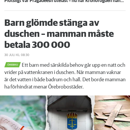
Plötsligt var Pragadeesh utelåst – nu har Kronofogden hans möbler
Barn glömde stänga av
duschen – mamman måste
betala 300 000
30 JULI
KL 08:30
Ett barn med särskilda behov går upp en natt och
ÖREBRO
vrider på vattenkranen i duschen. När mamman vaknar
är det vatten i både badrum och hall. Det borde mamman
ha förhindrat menar Örebrobostäder.