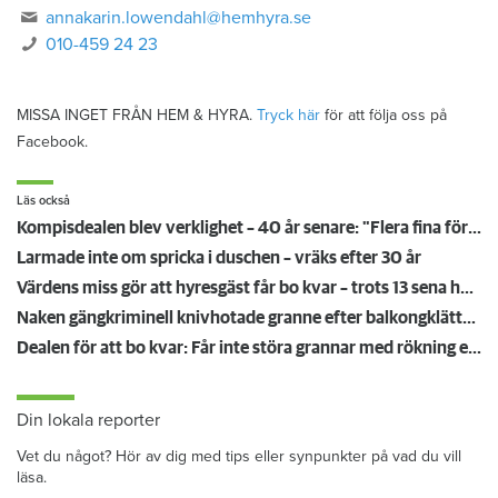
annakarin.lowendahl@hemhyra.se
010-459 24 23
MISSA INGET FRÅN HEM & HYRA.
Tryck här
för att följa oss på
Facebook.
Läs också
Kompisdealen blev verklighet – 40 år senare: "Flera fina fördelar med att dela bostad"
Larmade inte om spricka i duschen – vräks efter 30 år
Värdens miss gör att hyresgäst får bo kvar – trots 13 sena hyror
Naken gängkriminell knivhotade granne efter balkongklättring
Dealen för att bo kvar: Får inte störa grannar med rökning eller utsätta dem för brandfara
Din lokala reporter
Vet du något? Hör av dig med tips eller synpunkter på vad du vill
läsa.