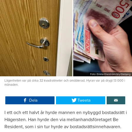
Foto: Emma Eneström/Gry Ellebjerg
Lägenheten var på cirka 32 kvadratmeter och omöblerad. Hyran var på drygt 13 000 i
månaden.
Dela
Tweeta
I ett och ett halvt år hyrde mannen en nybyggd bostadsrätt i
Hägersten. Han hyrde den via mellanhandsföretaget Be
Resident, som i sin tur hyrde av bostadsrättsinnehavaren.