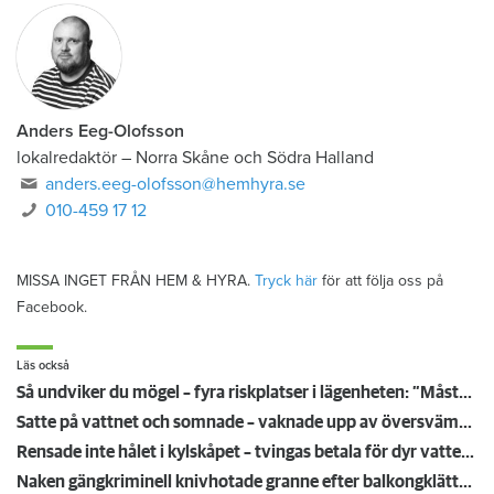
Anders Eeg-Olofsson
lokalredaktör
–
Norra Skåne och Södra Halland
anders.eeg-olofsson@hemhyra.se
010-459 17 12
MISSA INGET FRÅN HEM & HYRA.
Tryck här
för att följa oss på
Facebook.
Läs också
Så undviker du mögel – fyra riskplatser i lägenheten: ”Måste städa bort”
Satte på vattnet och somnade – vaknade upp av översvämning hos grannen
Rensade inte hålet i kylskåpet – tvingas betala för dyr vattenskada
Naken gängkriminell knivhotade granne efter balkongklättring