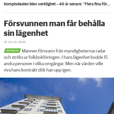
Kompisdealen blev verklighet – 40 år senare: "Flera fina fördelar med att dela bostad"
Försvunnen man får behålla
sin lägenhet
29 JULI
KL 08:30
Mannen försvann från myndigheternas radar
GÖTEBORG
och ströks ur folkbokföringen. I hans lägenhet bodde 15
andra personer i olika omgångar. Men när värden ville
riva hans kontrakt dök han upp igen.