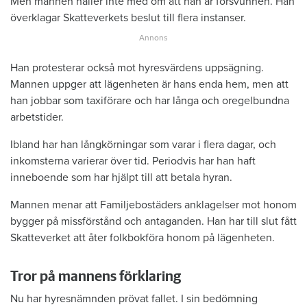
Men mannen håller inte med om att han är försvunnen. Han
överklagar Skatteverkets beslut till flera instanser.
Han protesterar också mot hyresvärdens uppsägning.
Mannen uppger att lägenheten är hans enda hem, men att
han jobbar som taxiförare och har långa och oregelbundna
arbetstider.
Ibland har han långkörningar som varar i flera dagar, och
inkomsterna varierar över tid. Periodvis har han haft
inneboende som har hjälpt till att betala hyran.
Mannen menar att Familjebostäders anklagelser mot honom
bygger på missförstånd och antaganden. Han har till slut fått
Skatteverket att åter folkbokföra honom på lägenheten.
Tror på mannens förklaring
Nu har hyresnämnden prövat fallet. I sin bedömning