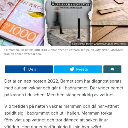
Foto: Getty/ Tommy Andersson/ Anna Rytterbrant
En mamma får betala 300 000 kronor efter att ett barn satt på en vattenkran. Arkivbild
från en annan vattenskada.
Dela
Tweeta
Det är en natt hösten 2022. Barnet som har diagnostiserats
med autism vaknar och går till badrummet. Där vrider barnet
på kranen i duschen. Men hen stänger aldrig av vattnet.
Vid tretiden på natten vaknar mamman och då har vattnet
spridit sig i badrummet och ut i hallen. Mamman torkar
förtvivlat upp vattnet och tror därmed att saken är ur
världen. Hon ringer därför aldrig till sin hyresvärd