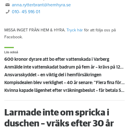
anna.rytterbrant@hemhyra.se
010- 45 916 01
MISSA INGET FRÅN HEM & HYRA.
Tryck här
för att följa oss på
Facebook.
Läs också
600 kronor dyrare att bo efter vattenskada i Varberg
Anmälde inte vattenskadat badrum på fem år – krävs på 125 000 kronor
Ansvarsskyddet – en viktig del i hemförsäkringen
Kompisdealen blev verklighet – 40 år senare: "Flera fina fördelar med att dela bostad"
Kvinna kapade lägenhet efter vräkningsbeslut – får betala 50 000
Larmade inte om spricka i
duschen – vräks efter 30 år