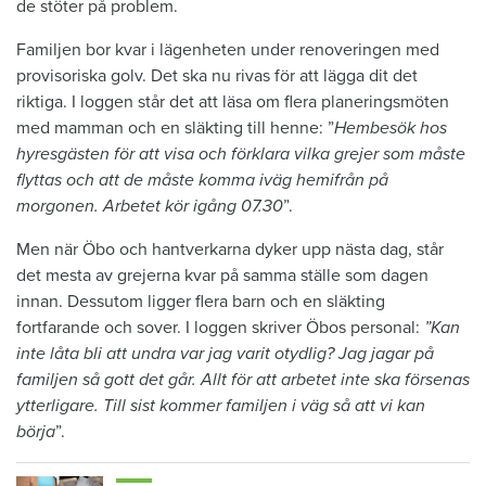
de stöter på problem.
Familjen bor kvar i lägenheten under renoveringen med
provisoriska golv. Det ska nu rivas för att lägga dit det
riktiga. I loggen står det att läsa om flera planeringsmöten
med mamman och en släkting till henne: ”
Hembesök hos
hyresgästen för att visa och förklara vilka grejer som måste
flyttas och att de måste komma iväg hemifrån på
morgonen. Arbetet kör igång 07.30
”.
Men när Öbo och hantverkarna dyker upp nästa dag, står
det mesta av grejerna kvar på samma ställe som dagen
innan. Dessutom ligger flera barn och en släkting
fortfarande och sover. I loggen skriver Öbos personal:
”Kan
inte låta bli att undra var jag varit otydlig? Jag jagar på
familjen så gott det går. Allt för att arbetet inte ska försenas
ytterligare. Till sist kommer familjen i väg så att vi kan
börja
”.