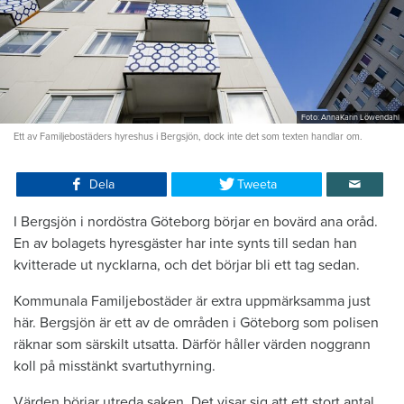
Foto: AnnaKarin Löwendahl
Ett av Familjebostäders hyreshus i Bergsjön, dock inte det som texten handlar om.
Dela
Tweeta
I Bergsjön i nordöstra Göteborg börjar en bovärd ana oråd.
En av bolagets hyresgäster har inte synts till sedan han
kvitterade ut nycklarna, och det börjar bli ett tag sedan.
Kommunala Familjebostäder är extra uppmärksamma just
här. Bergsjön är ett av de områden i Göteborg som polisen
räknar som särskilt utsatta. Därför håller värden noggrann
koll på misstänkt svartuthyrning.
Värden börjar utreda saken. Det visar sig att ett stort antal