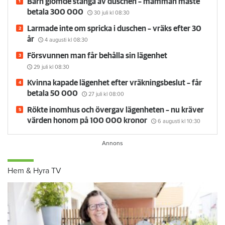
Barn glömde stänga av duschen – mamman måste
betala 300 000
30 juli
kl 08:30
Larmade inte om spricka i duschen – vräks efter 30
år
4 augusti
kl 08:30
Försvunnen man får behålla sin lägenhet
29 juli
kl 08:30
Kvinna kapade lägenhet efter vräkningsbeslut – får
betala 50 000
27 juli
kl 08:00
Rökte inomhus och övergav lägenheten – nu kräver
värden honom på 100 000 kronor
6 augusti
kl 10:30
Hem & Hyra TV