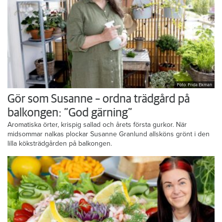
Foto: Frida Ekman
Gör som Susanne – ordna trädgård på
balkongen: ”God gärning”
Aromatiska örter, krispig sallad och årets första gurkor. När
midsommar nalkas plockar Susanne Granlund allsköns grönt i den
lilla köksträdgården på balkongen.