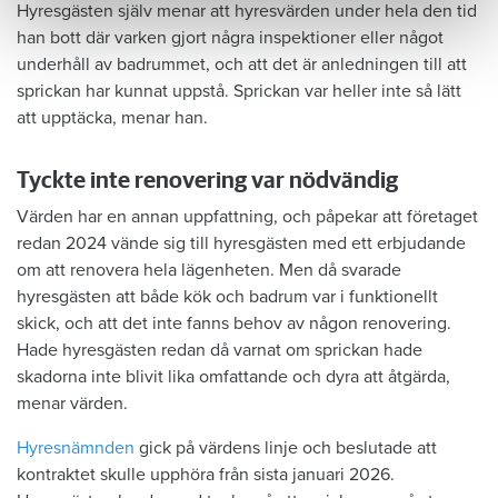
Hyresgästen själv menar att hyresvärden under hela den tid
han bott där varken gjort några inspektioner eller något
underhåll av badrummet, och att det är anledningen till att
sprickan har kunnat uppstå. Sprickan var heller inte så lätt
att upptäcka, menar han.
Tyckte inte renovering var nödvändig
Värden har en annan uppfattning, och påpekar att företaget
redan 2024 vände sig till hyresgästen med ett erbjudande
om att renovera hela lägenheten. Men då svarade
hyresgästen att både kök och badrum var i funktionellt
skick, och att det inte fanns behov av någon renovering.
Hade hyresgästen redan då varnat om sprickan hade
skadorna inte blivit lika omfattande och dyra att åtgärda,
menar värden.
Hyresnämnden
gick på värdens linje och beslutade att
kontraktet skulle upphöra från sista januari 2026.