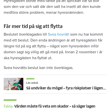
Hyresgästen borde med tanke på att sprickan var så stor
som den var och satt där den satt ha insett att den kunde
medföra större problem, menar hyresnämnden.
Får mer tid på sig att flytta
Beslutet överklagades till
Svea hovrätt
som nu har kommit
med ett beslut. Den enda ändringen är att hyresgästen får
längre tid på sig att flytta – något som hyresvärden inför
domen sagt sig villig att gå med på. Innan 2 november i år
ska hyresgästen ha flyttat ut.
Svea hovrätts beslut kan inte överklagas.
Läs också
Så undviker du mögel – fyra riskplatser i lägenheten: ”Måste städa bort”
Fakta:
Värden måste få veta om skador – så säger lagen