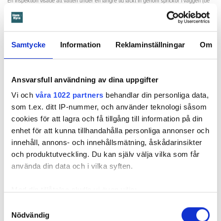
En inspektion visade att vatten under en längre tid läckt in genom sprickor i väggen (de
röda markeringarna) och orsakat rötskador i syllen.
Dela
Tweeta
Samtycke
Information
Reklaminställningar
Om
Hyresgästen har bott i lägenheten i skånska Båstad sedan
1995 men måste nu flytta sedan hans kontrakt prövats både
i hyresnämnden och i hovrätten.
Ansvarsfull användning av dina uppgifter
Vi och
våra 1022 partners
behandlar din personliga data,
Skada upptäcktes av hantverkare
som t.ex. ditt IP-nummer, och använder teknologi såsom
cookies för att lagra och få tillgång till information på din
Det var när hyresvärdens hantverkare skulle byta ett
enhet för att kunna tillhandahålla personliga annonser och
duschmunstycke under hösten förra året som en spricka i
innehåll, annons- och innehållsmätning, åskådarinsikter
plastmattan på väggen i duschen upptäcktes. Strax efter
och produktutveckling. Du kan själv välja vilka som får
detta lät värden ett företag göra en besiktning av
använda din data och i vilka syften.
badrummet. Då upptäcktes att vatten läckt från den trasiga
svetsskarven under en längre tid och orsakat omfattande
Med din tillåtelse skulle vi även vilja:
vattenskador.
Samla in information om din geografiska plats
Samtyckesval
Därför sade den privata hyresvärden upp hyreskontraktet
Nödvändig
som kan ha en noggrannhet på upp till flera meter