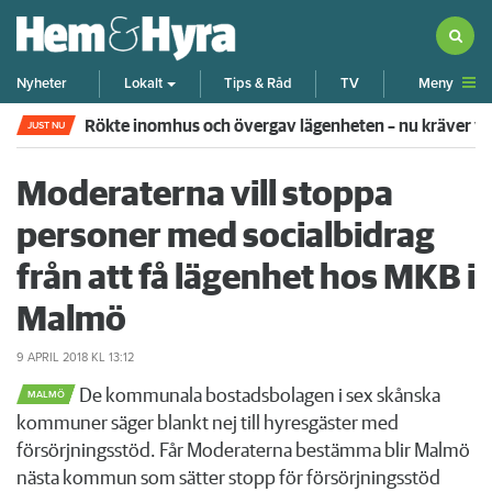
Meny
Nyheter
Lokalt
Tips & Råd
TV
Pensionären begick övergrepp mot grannflickan – nu 
JUST NU
Moderaterna vill stoppa
personer med socialbidrag
från att få lägenhet hos MKB i
Malmö
9 APRIL 2018
KL 13:12
De kommunala bostadsbolagen i sex skånska
MALMÖ
kommuner säger blankt nej till hyresgäster med
försörjningsstöd. Får Moderaterna bestämma blir Malmö
nästa kommun som sätter stopp för försörjningsstöd