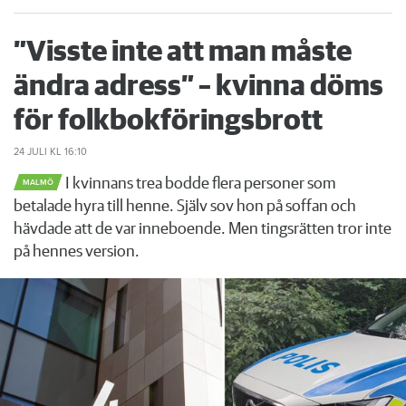
”Visste inte att man måste
ändra adress” – kvinna döms
för folkbokföringsbrott
24 JULI
KL 16:10
I kvinnans trea bodde flera personer som
MALMÖ
betalade hyra till henne. Själv sov hon på soffan och
hävdade att de var inneboende. Men tingsrätten tror inte
på hennes version.