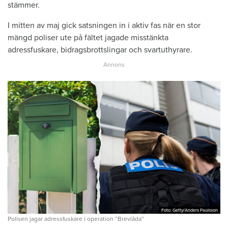
stämmer.
I mitten av maj gick satsningen in i aktiv fas när en stor
mängd poliser ute på fältet jagade misstänkta
adressfuskare, bidragsbrottslingar och svartuthyrare.
Foto: Getty/Anders Paulsson
Foto: Getty/Anders Paulsson
Polisen jagar adressfuskare i operation ”Brevlåda”