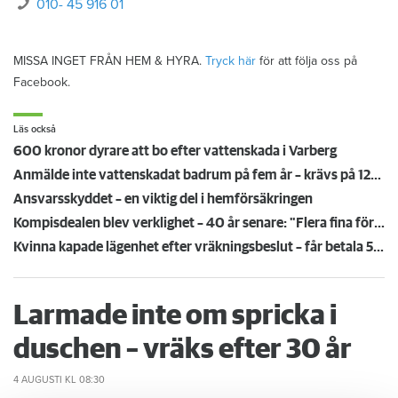
010- 45 916 01
MISSA INGET FRÅN HEM & HYRA.
Tryck här
för att följa oss på
Facebook.
Läs också
600 kronor dyrare att bo efter vattenskada i Varberg
Anmälde inte vattenskadat badrum på fem år – krävs på 125 000 kronor
Ansvarsskyddet – en viktig del i hemförsäkringen
Kompisdealen blev verklighet – 40 år senare: "Flera fina fördelar med att dela bostad"
Kvinna kapade lägenhet efter vräkningsbeslut – får betala 50 000
Larmade inte om spricka i
duschen – vräks efter 30 år
4 AUGUSTI
KL 08:30