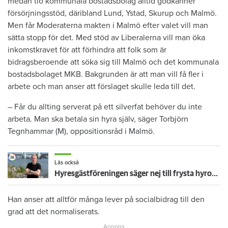
medan tio kommunala bostadsbolag alltid godkänner
försörjningsstöd, däribland Lund, Ystad, Skurup och Malmö.
Men får Moderaterna makten i Malmö efter valet vill man
sätta stopp för det. Med stöd av Liberalerna vill man öka
inkomstkravet för att förhindra att folk som är
bidragsberoende att söka sig till Malmö och det kommunala
bostadsbolaget MKB. Bakgrunden är att man vill få fler i
arbete och man anser att förslaget skulle leda till det.
– Får du allting serverat på ett silverfat behöver du inte
arbeta. Man ska betala sin hyra själv, säger Torbjörn
Tegnhammar (M), oppositionsråd i Malmö.
Läs också
Hyresgästföreningen säger nej till frysta hyror: ”Får inte bli en bricka i ett politiskt spel”
Han anser att alltför många lever på socialbidrag till den
grad att det normaliserats.