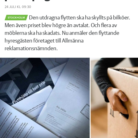
24 JULI
KL 09:30
Den utdragna flytten ska ha skyllts på bilköer.
STOCKHOLM
Men även priset blev högre än avtalat. Och flera av
möblerna ska ha skadats. Nu anmäler den flyttande
hyresgästen företaget till Allmänna
reklamationsnämnden.