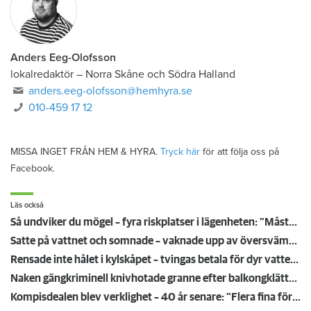
Anders Eeg-Olofsson
lokalredaktör
–
Norra Skåne och Södra Halland
anders.eeg-olofsson@hemhyra.se
010-459 17 12
MISSA INGET FRÅN HEM & HYRA.
Tryck här
för att följa oss på
Facebook.
Läs också
Så undviker du mögel – fyra riskplatser i lägenheten: ”Måste städa bort”
Satte på vattnet och somnade – vaknade upp av översvämning hos grannen
Rensade inte hålet i kylskåpet – tvingas betala för dyr vattenskada
Naken gängkriminell knivhotade granne efter balkongklättring
Kompisdealen blev verklighet – 40 år senare: "Flera fina fördelar med att dela bostad"