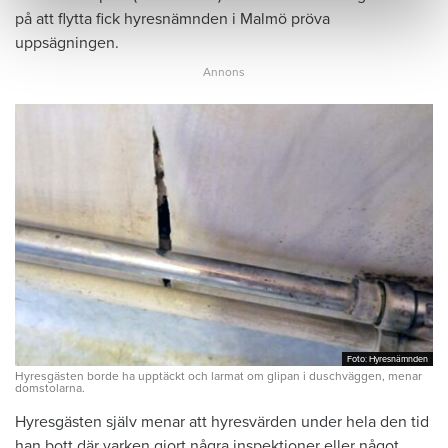
på att flytta fick hyresnämnden i Malmö pröva
uppsägningen.
Foto: Hyresnämnden
Foto: Hyresnämnden
Hyresgästen borde ha upptäckt och larmat om glipan i duschväggen, menar
domstolarna.
Hyresgästen själv menar att hyresvärden under hela den tid
han bott där varken gjort några inspektioner eller något