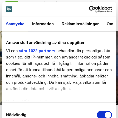
Hyresgästen larmade inte om en spricka i
BÅSTAD
duschen som medförde en omfattande vattenskada. Nu
måste han lämna lägenheten efter drygt 30 år men får
längre tid på sig att flytta efter att domen överklagats.
Samtycke
Information
Reklaminställningar
Om
Ansvarsfull användning av dina uppgifter
Vi och
våra 1022 partners
behandlar din personliga data,
som t.ex. ditt IP-nummer, och använder teknologi såsom
cookies för att lagra och få tillgång till information på din
enhet för att kunna tillhandahålla personliga annonser och
innehåll, annons- och innehållsmätning, åskådarinsikter
och produktutveckling. Du kan själv välja vilka som får
använda din data och i vilka syften.
Med din tillåtelse skulle vi även vilja:
Foto: Hyresnämnden
Samla in information om din geografiska plats
Samtyckesval
En inspektion visade att vatten under en längre tid läckt in genom sprickor i väggen (de
röda markeringarna) och orsakat rötskador i syllen.
Nödvändig
som kan ha en noggrannhet på upp till flera meter