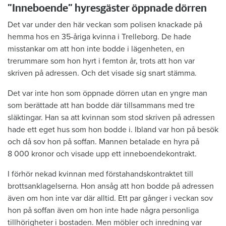
”Inneboende” hyresgäster öppnade dörren
Det var under den här veckan som polisen knackade på
hemma hos en 35-åriga kvinna i Trelleborg. De hade
misstankar om att hon inte bodde i lägenheten, en
trerummare som hon hyrt i femton år, trots att hon var
skriven på adressen. Och det visade sig snart stämma.
Det var inte hon som öppnade dörren utan en yngre man
som berättade att han bodde där tillsammans med tre
släktingar. Han sa att kvinnan som stod skriven på adressen
hade ett eget hus som hon bodde i. Ibland var hon på besök
och då sov hon på soffan. Mannen betalade en hyra på
8 000 kronor och visade upp ett inneboendekontrakt.
I förhör nekad kvinnan med förstahandskontraktet till
brottsanklagelserna. Hon ansåg att hon bodde på adressen
även om hon inte var där alltid. Ett par gånger i veckan sov
hon på soffan även om hon inte hade några personliga
tillhörigheter i bostaden. Men möbler och inredning var