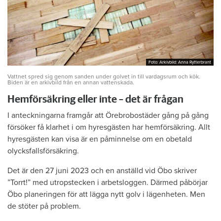
Foto: Arkivbild: Anna Rytterbrant
Foto: Arkivbild: Anna Rytterbrant
Vattnet spred sig genom sanden under golvet in till vardagsrum och kök.
Biden är en arkivbild från en annan vattenskada.
Hemförsäkring eller inte – det är frågan
I anteckningarna framgår att Örebrobostäder gång på gång
försöker få klarhet i om hyresgästen har hemförsäkring. Allt
hyresgästen kan visa är en påminnelse om en obetald
olycksfallsförsäkring.
Det är den 27 juni 2023 och en anställd vid Öbo skriver
”Torrt!” med utropstecken i arbetsloggen. Därmed påbörjar
Öbo planeringen för att lägga nytt golv i lägenheten. Men
de stöter på problem.