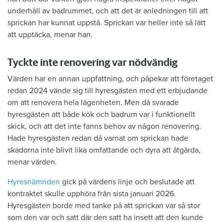
underhåll av badrummet, och att det är anledningen till att
sprickan har kunnat uppstå. Sprickan var heller inte så lätt
att upptäcka, menar han.
Tyckte inte renovering var nödvändig
Värden har en annan uppfattning, och påpekar att företaget
redan 2024 vände sig till hyresgästen med ett erbjudande
om att renovera hela lägenheten. Men då svarade
hyresgästen att både kök och badrum var i funktionellt
skick, och att det inte fanns behov av någon renovering.
Hade hyresgästen redan då varnat om sprickan hade
skadorna inte blivit lika omfattande och dyra att åtgärda,
menar värden.
Hyresnämnden
gick på värdens linje och beslutade att
kontraktet skulle upphöra från sista januari 2026.
Hyresgästen borde med tanke på att sprickan var så stor
som den var och satt där den satt ha insett att den kunde