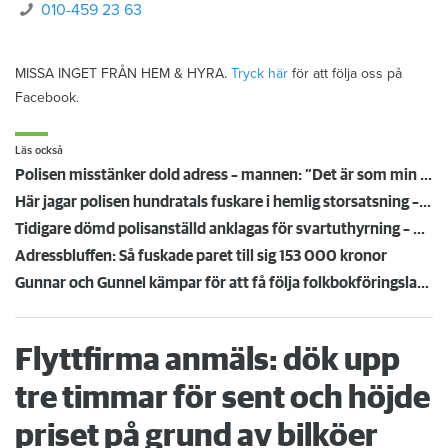
010-459 23 63
MISSA INGET FRÅN HEM & HYRA.
Tryck här
för att följa oss på
Facebook.
Läs också
Polisen misstänker dold adress – mannen: ”Det är som min extrafamilj”
Här jagar polisen hundratals fuskare i hemlig storsatsning – efter tips från hyresvärdar
Tidigare dömd polisanställd anklagas för svartuthyrning – hade två hyresrätter
Adressbluffen: Så fuskade paret till sig 153 000 kronor
Gunnar och Gunnel kämpar för att få följa folkbokföringslagen: "Det är så stolligt"
Flyttfirma anmäls: dök upp
tre timmar för sent och höjde
priset på grund av bilköer