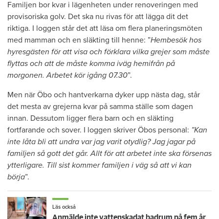
Familjen bor kvar i lägenheten under renoveringen med
provisoriska golv. Det ska nu rivas för att lägga dit det
riktiga. I loggen står det att läsa om flera planeringsmöten
med mamman och en släkting till henne: ”
Hembesök hos
hyresgästen för att visa och förklara vilka grejer som måste
flyttas och att de måste komma iväg hemifrån på
morgonen. Arbetet kör igång 07.30
”.
Men när Öbo och hantverkarna dyker upp nästa dag, står
det mesta av grejerna kvar på samma ställe som dagen
innan. Dessutom ligger flera barn och en släkting
fortfarande och sover. I loggen skriver Öbos personal:
”Kan
inte låta bli att undra var jag varit otydlig? Jag jagar på
familjen så gott det går. Allt för att arbetet inte ska försenas
ytterligare. Till sist kommer familjen i väg så att vi kan
börja
”.
Läs också
Anmälde inte vattenskadat badrum på fem år – krävs på 125 000 kronor