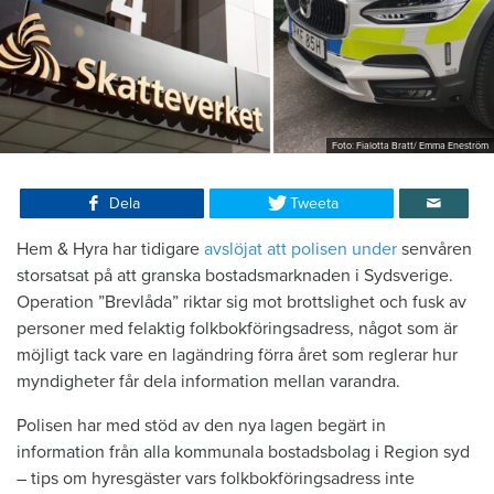
Foto: Fialotta Bratt/ Emma Eneström
Dela
Tweeta
Hem & Hyra har tidigare
avslöjat att polisen under
senvåren
storsatsat på att granska bostadsmarknaden i Sydsverige.
Operation ”Brevlåda” riktar sig mot brottslighet och fusk av
personer med felaktig folkbokföringsadress, något som är
möjligt tack vare en lagändring förra året som reglerar hur
myndigheter får dela information mellan varandra.
Polisen har med stöd av den nya lagen begärt in
information från alla kommunala bostadsbolag i Region syd
– tips om hyresgäster vars folkbokföringsadress inte