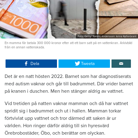
Foto: Getty/ Tommy Andersson/ Anna Rytterbrant
En mamma får betala 300 000 kronor efter att ett barn satt på en vattenkran. Arkivbild
från en annan vattenskada.
Dela
Tweeta
Det är en natt hösten 2022. Barnet som har diagnostiserats
med autism vaknar och går till badrummet. Där vrider barnet
på kranen i duschen. Men hen stänger aldrig av vattnet.
Vid tretiden på natten vaknar mamman och då har vattnet
spridit sig i badrummet och ut i hallen. Mamman torkar
förtvivlat upp vattnet och tror därmed att saken är ur
världen. Hon ringer därför aldrig till sin hyresvärd
Örebrobostäder, Öbo, och berättar om olyckan.