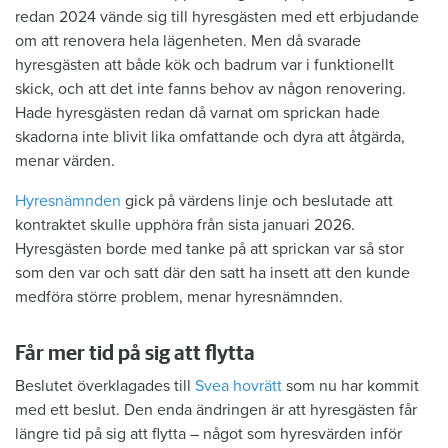
redan 2024 vände sig till hyresgästen med ett erbjudande
om att renovera hela lägenheten. Men då svarade
hyresgästen att både kök och badrum var i funktionellt
skick, och att det inte fanns behov av någon renovering.
Hade hyresgästen redan då varnat om sprickan hade
skadorna inte blivit lika omfattande och dyra att åtgärda,
menar värden.
Hyresnämnden
gick på värdens linje och beslutade att
kontraktet skulle upphöra från sista januari 2026.
Hyresgästen borde med tanke på att sprickan var så stor
som den var och satt där den satt ha insett att den kunde
medföra större problem, menar hyresnämnden.
Får mer tid på sig att flytta
Beslutet överklagades till
Svea hovrätt
som nu har kommit
med ett beslut. Den enda ändringen är att hyresgästen får
längre tid på sig att flytta – något som hyresvärden inför