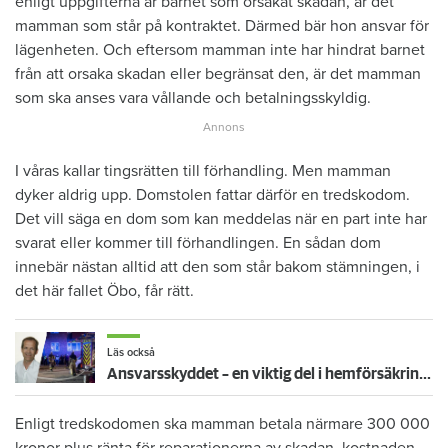
enligt uppgifterna är barnet som orsakat skadan, är det
mamman som står på kontraktet. Därmed bär hon ansvar för
lägenheten. Och eftersom mamman inte har hindrat barnet
från att orsaka skadan eller begränsat den, är det mamman
som ska anses vara vållande och betalningsskyldig.
I våras kallar tingsrätten till förhandling. Men mamman
dyker aldrig upp. Domstolen fattar därför en tredskodom.
Det vill säga en dom som kan meddelas när en part inte har
svarat eller kommer till förhandlingen. En sådan dom
innebär nästan alltid att den som står bakom stämningen, i
det här fallet Öbo, får rätt.
Läs också
Ansvarsskyddet – en viktig del i hemförsäkringen
Enligt tredskodomen ska mamman betala närmare 300 000