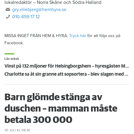
lokalredaktör
–
Norra Skåne och Södra Halland
gry.ellebjerg@hemhyra.se
010-459 17 12
MISSA INGET FRÅN HEM & HYRA.
Tryck här
för att följa oss på
Facebook.
Läs också
Vinst på 132 miljoner för Helsingborgshem – hyresgästen Marianne önskar återhållsamhet
Charlotte sa åt sin granne att sopsortera – blev slagen med en kvast
Barn glömde stänga av
duschen – mamman måste
betala 300 000
30 JULI
KL 08:30