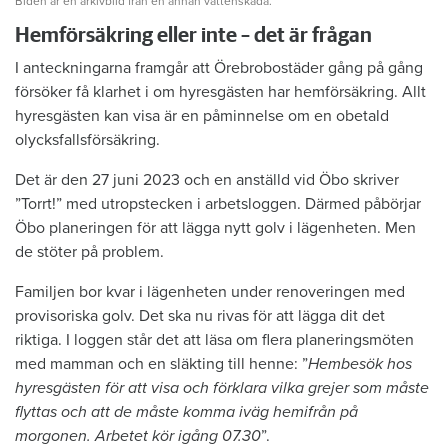
Biden är en arkivbild från en annan vattenskada.
Hemförsäkring eller inte – det är frågan
I anteckningarna framgår att Örebrobostäder gång på gång
försöker få klarhet i om hyresgästen har hemförsäkring. Allt
hyresgästen kan visa är en påminnelse om en obetald
olycksfallsförsäkring.
Det är den 27 juni 2023 och en anställd vid Öbo skriver
”Torrt!” med utropstecken i arbetsloggen. Därmed påbörjar
Öbo planeringen för att lägga nytt golv i lägenheten. Men
de stöter på problem.
Familjen bor kvar i lägenheten under renoveringen med
provisoriska golv. Det ska nu rivas för att lägga dit det
riktiga. I loggen står det att läsa om flera planeringsmöten
med mamman och en släkting till henne: ”
Hembesök hos
hyresgästen för att visa och förklara vilka grejer som måste
flyttas och att de måste komma iväg hemifrån på
morgonen. Arbetet kör igång 07.30
”.