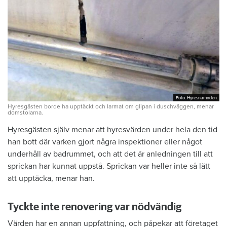
Foto: Hyresnämnden
Foto: Hyresnämnden
Hyresgästen borde ha upptäckt och larmat om glipan i duschväggen, menar
domstolarna.
Hyresgästen själv menar att hyresvärden under hela den tid
han bott där varken gjort några inspektioner eller något
underhåll av badrummet, och att det är anledningen till att
sprickan har kunnat uppstå. Sprickan var heller inte så lätt
att upptäcka, menar han.
Tyckte inte renovering var nödvändig
Värden har en annan uppfattning, och påpekar att företaget