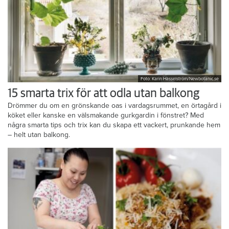
Foto: Karin Hasselström/Newbotanic.se
15 smarta trix för att odla utan balkong
Drömmer du om en grönskande oas i vardagsrummet, en örtagård i
köket eller kanske en välsmakande gurkgardin i fönstret? Med
några smarta tips och trix kan du skapa ett vackert, prunkande hem
– helt utan balkong.