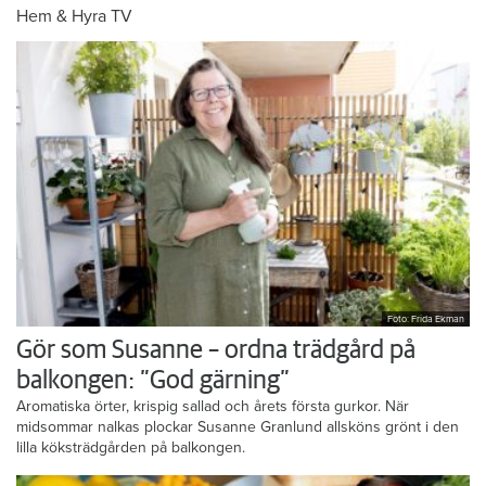
Hem & Hyra TV
Foto: Frida Ekman
Gör som Susanne – ordna trädgård på
balkongen: ”God gärning”
Aromatiska örter, krispig sallad och årets första gurkor. När
midsommar nalkas plockar Susanne Granlund allsköns grönt i den
lilla köksträdgården på balkongen.