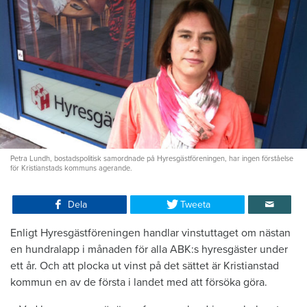
Petra Lundh, bostadspolitisk samordnade på Hyresgästföreningen, har ingen förståelse
för Kristianstads kommuns agerande.
Dela
Tweeta
Enligt Hyresgästföreningen handlar vinstuttaget om nästan
en hundralapp i månaden för alla ABK:s hyresgäster under
ett år. Och att plocka ut vinst på det sättet är Kristianstad
kommun en av de första i landet med att försöka göra.