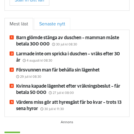
Mest läst
Senaste nytt
Barn glömde stänga av duschen – mamman måste
betala 300 000
30 juli
kl 08:30
Larmade inte om spricka i duschen – vräks efter 30
år
4 augusti
kl 08:30
Försvunnen man får behålla sin lägenhet
29 juli
kl 08:30
Kvinna kapade lägenhet efter vräkningsbeslut – får
betala 50 000
27 juli
kl 08:00
Värdens miss gör att hyresgäst får bo kvar – trots 13
sena hyror
30 juli
kl 11:30