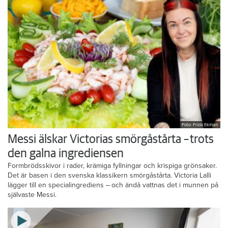
Foto: Frida Ekman
Messi älskar Victorias smörgåstårta – trots
den galna ingrediensen
Formbrödsskivor i rader, krämiga fyllningar och krispiga grönsaker.
Det är basen i den svenska klassikern smörgåstårta. Victoria Lalli
lägger till en specialingrediens – och ändå vattnas det i munnen på
självaste Messi.