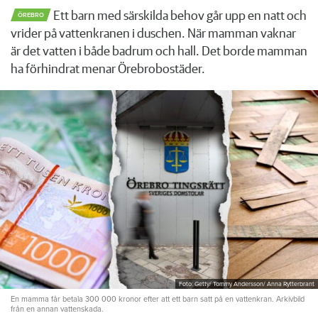
Ett barn med särskilda behov går upp en natt och
ÖREBRO
vrider på vattenkranen i duschen. När mamman vaknar
är det vatten i både badrum och hall. Det borde mamman
ha förhindrat menar Örebrobostäder.
Foto: Getty/ Tommy Andersson/ Anna Rytterbrant
En mamma får betala 300 000 kronor efter att ett barn satt på en vattenkran. Arkivbild
från en annan vattenskada.