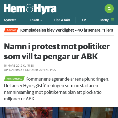
Meny
Nyheter
Lokalt
Tips & Råd
TV
Kompisdealen blev verklighet – 40 år senare: "Flera f
JUST NU
Namn i protest mot politiker
som vill ta pengar ur ABK
16 MARS 2012
KL 15:38
UPPDATERAD
7 OKTOBER 2014
KL 14:22
Kommunens agerande är rena plundringen.
KRISTIANSTAD
Det anser Hyresgästföreningen som nu startar en
namninsamling mot politikernas plan att plocka tio
miljoner ur ABK.