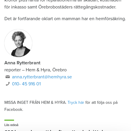
kronor plus ränta för reparationerna av skadan, kostnaden
för inkasso samt Örebrobostäders rättegångskostnader.
Det är fortfarande oklart om mamman har en hemförsäkring.
Anna Rytterbrant
reporter
–
Hem & Hyra, Örebro
anna.rytterbrant@hemhyra.se
010- 45 916 01
MISSA INGET FRÅN HEM & HYRA.
Tryck här
för att följa oss på
Facebook.
Läs också