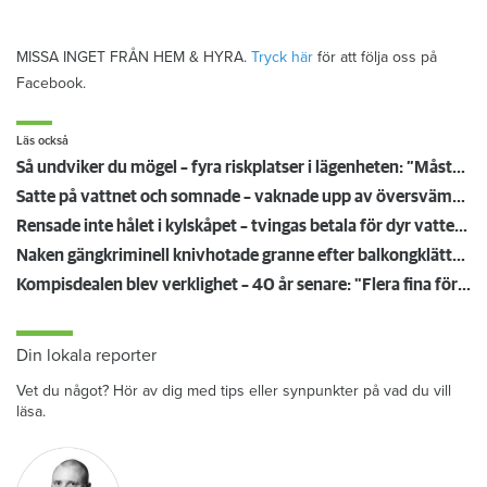
MISSA INGET FRÅN HEM & HYRA.
Tryck här
för att följa oss på
Facebook.
Läs också
Så undviker du mögel – fyra riskplatser i lägenheten: ”Måste städa bort”
Satte på vattnet och somnade – vaknade upp av översvämning hos grannen
Rensade inte hålet i kylskåpet – tvingas betala för dyr vattenskada
Naken gängkriminell knivhotade granne efter balkongklättring
Kompisdealen blev verklighet – 40 år senare: "Flera fina fördelar med att dela bostad"
Din lokala reporter
Vet du något? Hör av dig med tips eller synpunkter på vad du vill
läsa.