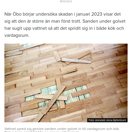
När Öbo börjar undersöka skadan i januari 2023 visar det
sig att den är större än man först trott. Sanden under golvet
har sugit upp vattnet så att det spridit sig in i både kök och
vardagsrum.
Foto: Arkivbild: Anna Rytterbrant
Foto: Arkivbild: Anna Rytterbrant
Vattnet spred sig genom sanden under golvet in till vardagsrum och kök.