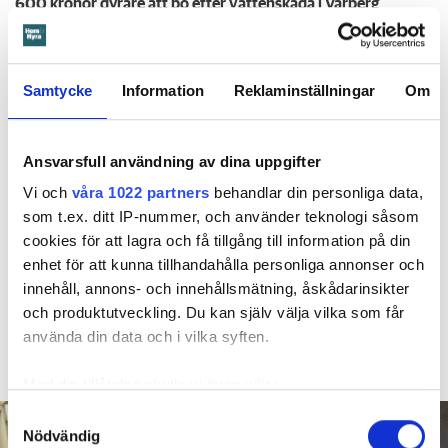
600 kronor dyrare att bo efter vattenskada i Varberg
Anmälde inte vattenskadat badrum på fem år – krävs på 125 000 kronor
Ansvarsskyddet – en viktig del i hemförsäkringen
Kompisdealen blev verklighet – 40 år senare: "Flera fina fördelar med att dela bostad"
Samtycke
Information
Reklaminställningar
Om
Kvinna kapade lägenhet efter vräkningsbeslut – får betala 50 000
Ansvarsfull användning av dina uppgifter
Larmade inte om spricka i
Vi och
våra 1022 partners
behandlar din personliga data,
som t.ex. ditt IP-nummer, och använder teknologi såsom
duschen – vräks efter 30 år
cookies för att lagra och få tillgång till information på din
4 AUGUSTI
KL 08:30
enhet för att kunna tillhandahålla personliga annonser och
innehåll, annons- och innehållsmätning, åskådarinsikter
Hyresgästen larmade inte om en spricka i
BÅSTAD
och produktutveckling. Du kan själv välja vilka som får
duschen som medförde en omfattande vattenskada. Nu
använda din data och i vilka syften.
måste han lämna lägenheten efter drygt 30 år men får
längre tid på sig att flytta efter att domen överklagats.
Med din tillåtelse skulle vi även vilja:
Samla in information om din geografiska plats
Samtyckesval
Nödvändig
som kan ha en noggrannhet på upp till flera meter