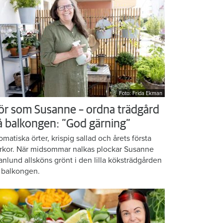
Foto: Frida Ekman
ör som Susanne – ordna trädgård
å balkongen: ”God gärning”
omatiska örter, krispig sallad och årets första
rkor. När midsommar nalkas plockar Susanne
anlund allsköns grönt i den lilla köksträdgården
 balkongen.