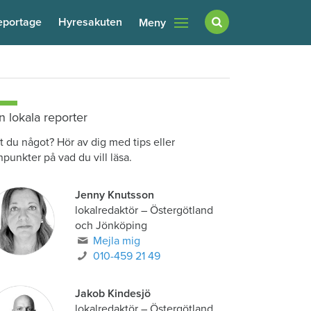
eportage
Hyresakuten
Meny
n lokala reporter
t du något? Hör av dig med tips eller
npunkter på vad du vill läsa.
Jenny Knutsson
lokalredaktör
–
Östergötland
och Jönköping
Mejla mig
010-459 21 49
Jakob Kindesjö
lokalredaktör
–
Östergötland