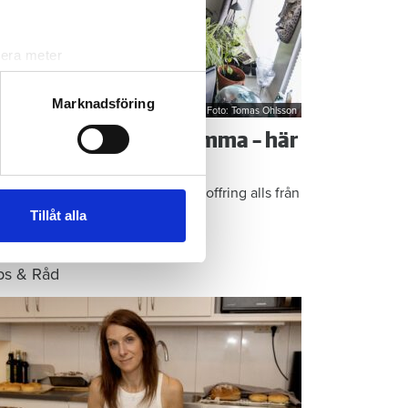
lera meter
ryck)
ljsektionen
. Du kan ändra
Marknadsföring
Foto: Tomas Ohlsson
å sparar du vatten hemma – här
r Kristins bästa tips
andahålla funktioner för
n information från din enhet
epen är enkla: ”Det är ingen uppoffring alls från
 tur kombinera informationen
n sida”, säger Kristin Rydberg.
Tillåt alla
deras tjänster.
ps & Råd