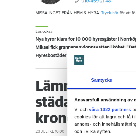
010-459 21 48
MISSA INGET FRÅN HEM & HYRA.
Tryck här
för att f
Läs också
Nya hyror klara för 10 000 hyresgäster i Norrkö
Mikael fick grannens avloppsvatten i köket: ”Det 
Hyresbostäder går 100 miljoner back – nu sto
Samtycke
Lämnade lägenh
städa – tvinga
Ansvarsfull användning av d
Vi och
våra 1022 partners
be
kronor
cookies för att lagra och få t
annons- och innehållsmätning
och i vilka syften.
23 JULI
KL 10:00