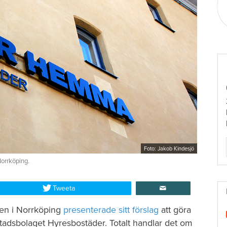
Foto: Jakob Kindesjö
orrköping.
Tweeta
ten i Norrköping
presenterade sitt förslag
att göra
stadsbolaget Hyresbostäder. Totalt handlar det om