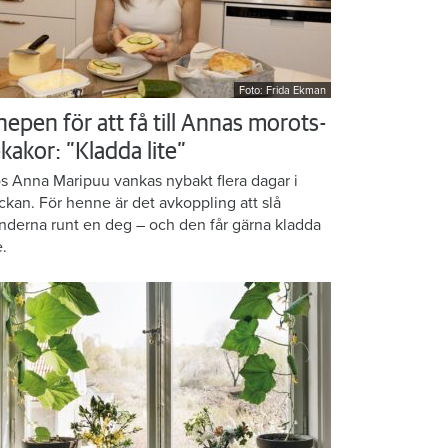
Foto: Frida Ekman
nepen för att få till Annas morots-
kakor: ”Kladda lite”
s Anna Maripuu vankas nybakt flera dagar i
ckan. För henne är det avkoppling att slå
nderna runt en deg – och den får gärna kladda
e.