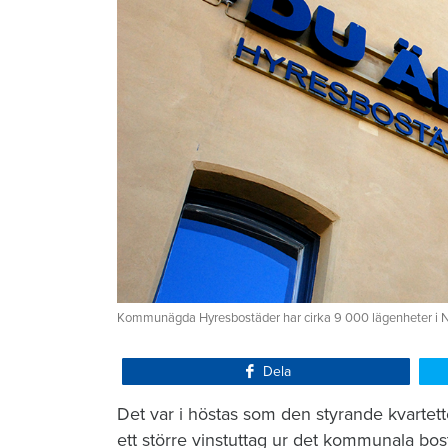
Kommunägda Hyresbostäder har cirka 9 000 lägenheter i N
Dela
Det var i höstas som den styrande kvartet
ett större vinstuttag ur det kommunala bo