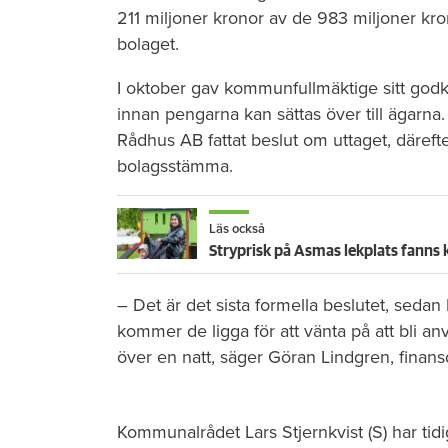
211 miljoner kronor av de 983 miljoner kr
bolaget.
I oktober gav kommunfullmäktige sitt god
innan pengarna kan sättas över till ägarna
Rådhus AB fattat beslut om uttaget, därefter
bolagsstämma.
Läs också
Stryprisk på Asmas lekplats fanns 
– Det är det sista formella beslutet, seda
kommer de ligga för att vänta på att bli a
över en natt, säger Göran Lindgren, fina
Kommunalrådet Lars Stjernkvist (S) har tid