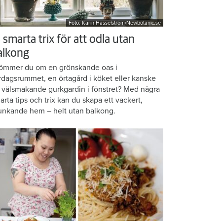
Foto: Karin Hasselström/Newbotanic.se
 smarta trix för att odla utan
alkong
ömmer du om en grönskande oas i
rdagsrummet, en örtagård i köket eller kanske
 välsmakande gurkgardin i fönstret? Med några
arta tips och trix kan du skapa ett vackert,
unkande hem – helt utan balkong.