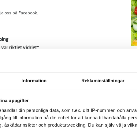
ölja oss på Facebook.
ping
var riktigt vidrigt”
M
ppas kommunens uttag
–
Fo
kr
Information
Reklaminställningar
eten utan att
kl
sp
mu
s betala 200 000
ina uppgifter
handlar din personliga data, som t.ex. ditt IP-nummer, och anv
illgång till information på din enhet för att kunna tillhandahålla pe
, åskådarinsikter och produktutveckling. Du kan själv välja vilk