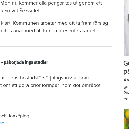
n. Men nu kommer alla pengar tas ut genom ett
edan vid årsskiftet.
e klart. Kommunen arbetar med att ta fram förslag
a och räknar med att kunna presentera arbetet i
 – påbörjade inga studier
G
p
mmunens bostadsförsörjningsansvar som
Ar
t om att göra prioriteringar inom det området,
gu
Gr
på
 och Jönköping
se