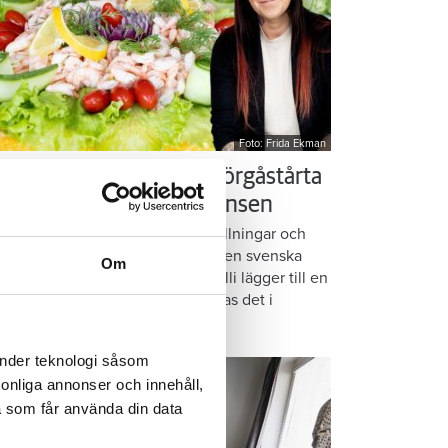
Foto: Frida Ekman
essi älskar Victorias smörgåstårta
 trots den galna ingrediensen
rmbrödsskivor i rader, krämiga fyllningar och
ispiga grönsaker. Det är basen i den svenska
Om
assikern smörgåstårta. Victoria Lalli lägger till en
ecialingrediens – och ändå vattnas det i
nnen på självaste Messi.
änder teknologi såsom
rsonliga annonser och innehåll,
a som får använda din data