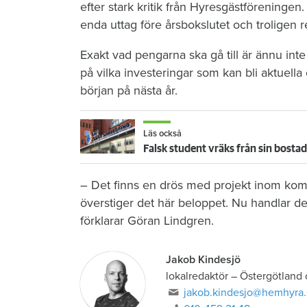
efter stark kritik från Hyresgästföreninge
enda uttag före årsbokslutet och troligen r
Exakt vad pengarna ska gå till är ännu int
på vilka investeringar som kan bli aktuell
början på nästa år.
Läs också
Falsk student vräks från sin bostad
– Det finns en drös med projekt inom ko
överstiger det här beloppet. Nu handlar de
förklarar Göran Lindgren.
Jakob Kindesjö
lokalredaktör
–
Östergötland
jakob.kindesjo@hemhyra.