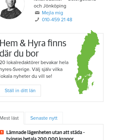
och Jönköping
Mejla mig
010-459 21 48
Hem & Hyra finns
där du bor
20 lokalredaktörer bevakar hela
hyres-Sverige. Välj själv vilka
lokala nyheter du vill se!
Ställ in ditt län
Mest läst
Senaste nytt
Lämnade lägenheten utan att städa -
tvingas betala 200 000 kronor