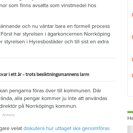
onor som finns avsatta som vinstmedel hos
kännande och nu väntar bara en formell process
. Först har styrelsen i ägarkoncernen Norrköping
 styrelsen i Hyresbostäder och till sist en extra
kvar i ett år – trots besiktningsmannens larm
n kan pengarna föras över till kommunen. Där
nvända, alla pengar kommer ju inte att användas
nsdirektör på Norrköpings kommun.
H
igare velat
diskutera hur uttaget ska genomföras