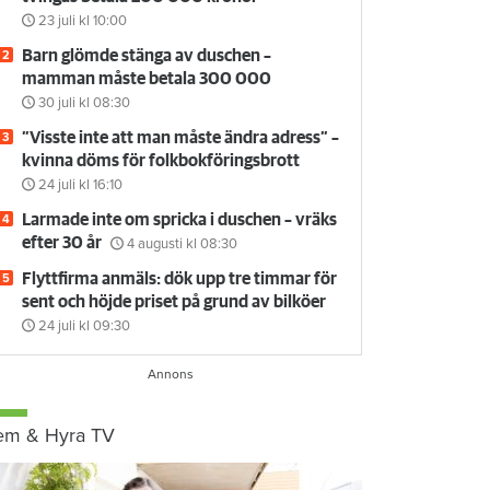
23 juli
kl 10:00
Barn glömde stänga av duschen –
mamman måste betala 300 000
30 juli
kl 08:30
”Visste inte att man måste ändra adress” –
kvinna döms för folkbokföringsbrott
24 juli
kl 16:10
Larmade inte om spricka i duschen – vräks
efter 30 år
4 augusti
kl 08:30
Flyttfirma anmäls: dök upp tre timmar för
sent och höjde priset på grund av bilköer
24 juli
kl 09:30
em & Hyra TV