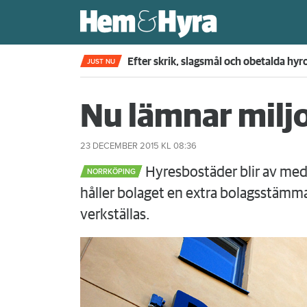
Fjärde året i rad – nu sätter skiljemän
JUST NU
Nu lämnar milj
23 DECEMBER 2015
KL 08:36
Hyresbostäder blir av med 2
NORRKÖPING
håller bolaget en extra bolagsstäm
verkställas.