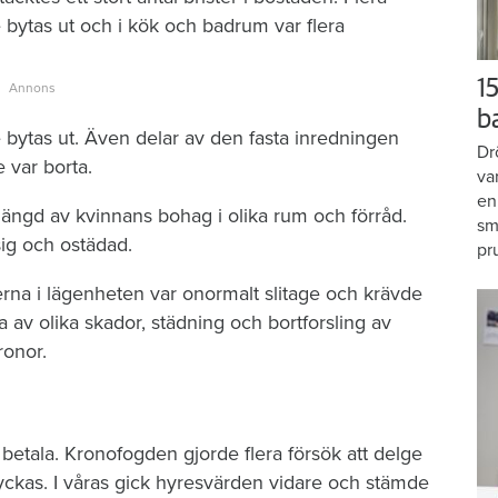
bytas ut och i kök och badrum var flera
15
b
 bytas ut. Även delar av den fasta inredningen
Dr
 var borta.
va
en
ängd av kvinnans bohag i olika rum och förråd.
sm
ig och ostädad.
pr
erna i lägenheten var onormalt slitage och krävde
 av olika skador, städning och bortforsling av
ronor.
 betala. Kronofogden gjorde flera försök att delge
ckas. I våras gick hyresvärden vidare och stämde