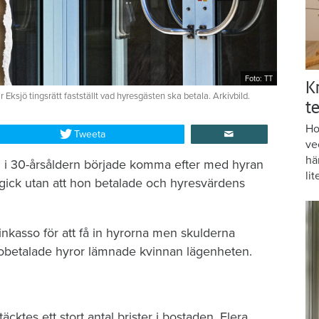
Foto: TT
K
ksjö tingsrätt fastställt vad hyresgästen ska betala. Arkivbild.
te
Ho
Tweeta
ve
hä
n i 30-årsåldern började komma efter med hyran
lit
 gick utan att hon betalade och hyresvärdens
nkasso för att få in hyrorna men skulderna
 obetalade hyror lämnade kvinnan lägenheten.
ktes ett stort antal brister i bostaden. Flera