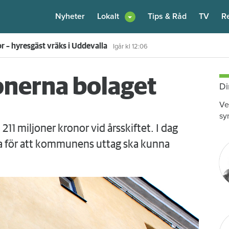
Nyheter
Lokalt
Tips & Råd
TV
R
 hyran för 172 000 hushåll
4 augusti
kl 17:55
onerna bolaget
Di
Ve
sy
11 miljoner kronor vid årsskiftet. I dag
ma för att kommunens uttag ska kunna