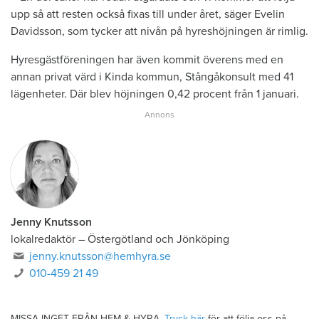
upp så att resten också fixas till under året, säger Evelin
Davidsson, som tycker att nivån på hyreshöjningen är rimlig.
Hyresgästföreningen har även kommit överens med en
annan privat värd i Kinda kommun, Stångåkonsult med 41
lägenheter. Där blev höjningen 0,42 procent från 1 januari.
Jenny Knutsson
lokalredaktör
–
Östergötland och Jönköping
jenny.knutsson@hemhyra.se
010-459 21 49
MISSA INGET FRÅN HEM & HYRA.
Tryck här
för att följa oss på