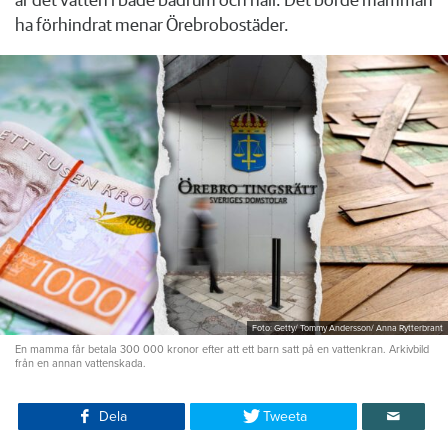
är det vatten i både badrum och hall. Det borde mamman
ha förhindrat menar Örebrobostäder.
Foto: Getty/ Tommy Andersson/ Anna Rytterbrant
En mamma får betala 300 000 kronor efter att ett barn satt på en vattenkran. Arkivbild
från en annan vattenskada.
Dela
Tweeta