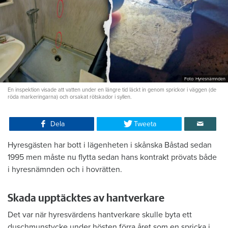
Foto: Hyresnämnden
En inspektion visade att vatten under en längre tid läckt in genom sprickor i väggen (de
röda markeringarna) och orsakat rötskador i syllen.
Dela
Tweeta
Hyresgästen har bott i lägenheten i skånska Båstad sedan
1995 men måste nu flytta sedan hans kontrakt prövats både
i hyresnämnden och i hovrätten.
Skada upptäcktes av hantverkare
Det var när hyresvärdens hantverkare skulle byta ett
duschmunstycke under hösten förra året som en spricka i