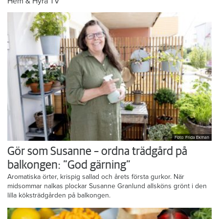
Hem & Hyra TV
Foto: Frida Ekman
Gör som Susanne – ordna trädgård på
balkongen: ”God gärning”
Aromatiska örter, krispig sallad och årets första gurkor. När
midsommar nalkas plockar Susanne Granlund allsköns grönt i den
lilla köksträdgården på balkongen.