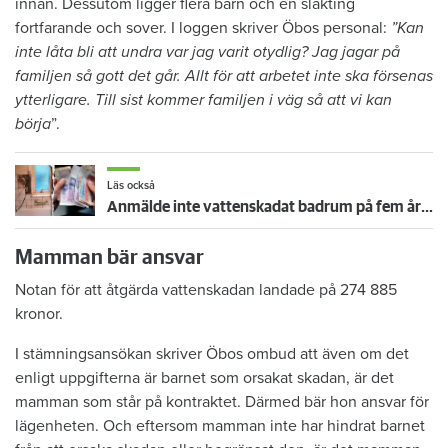
innan. Dessutom ligger flera barn och en släkting
fortfarande och sover. I loggen skriver Öbos personal:
”Kan
inte låta bli att undra var jag varit otydlig? Jag jagar på
familjen så gott det går. Allt för att arbetet inte ska försenas
ytterligare. Till sist kommer familjen i väg så att vi kan
börja
”.
Läs också
Anmälde inte vattenskadat badrum på fem år – krävs på 125 000 kronor
Mamman bär ansvar
Notan för att åtgärda vattenskadan landade på 274 885
kronor.
I stämningsansökan skriver Öbos ombud att även om det
enligt uppgifterna är barnet som orsakat skadan, är det
mamman som står på kontraktet. Därmed bär hon ansvar för
lägenheten. Och eftersom mamman inte har hindrat barnet