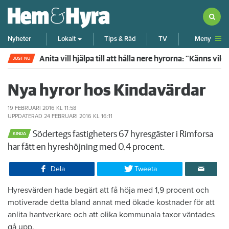
Meny
Nyheter
Lokalt
Tips & Råd
TV
Anita vill hjälpa till att hålla nere hyrorna: "Känns vik
JUST NU
Nya hyror hos Kindavärdar
19 FEBRUARI 2016
KL 11:58
UPPDATERAD
24 FEBRUARI 2016
KL 16:11
Södertegs fastigheters 67 hyresgäster i Rimforsa
KINDA
har fått en hyreshöjning med 0,4 procent.
Dela
Tweeta
Hyresvärden hade begärt att få höja med 1,9 procent och
motiverade detta bland annat med ökade kostnader för att
anlita hantverkare och att olika kommunala taxor väntades
gå upp.