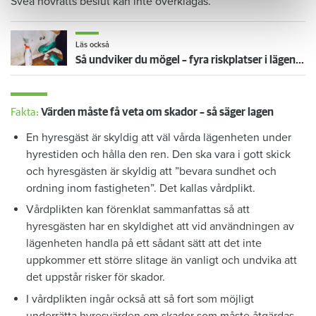
Svea hovrätts beslut kan inte överklagas.
Läs också
Så undviker du mögel – fyra riskplatser i lägenheten: ”Måste städa bort”
Fakta:
Värden måste få veta om skador – så säger lagen
En hyresgäst är skyldig att väl vårda lägenheten under
hyrestiden och hålla den ren. Den ska vara i gott skick
och hyresgästen är skyldig att ”bevara sundhet och
ordning inom fastigheten”. Det kallas vårdplikt.
Vårdplikten kan förenklat sammanfattas så att
hyresgästen har en skyldighet att vid användningen av
lägenheten handla på ett sådant sätt att det inte
uppkommer ett större slitage än vanligt och undvika att
det uppstår risker för skador.
I vårdplikten ingår också att så fort som möjligt
underrätta hyresvärden om skador som måste åtgärdas