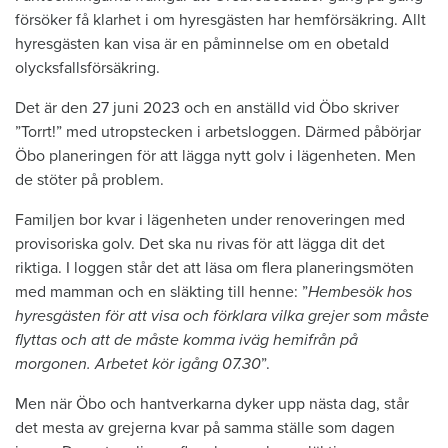
försöker få klarhet i om hyresgästen har hemförsäkring. Allt
hyresgästen kan visa är en påminnelse om en obetald
olycksfallsförsäkring.
Det är den 27 juni 2023 och en anställd vid Öbo skriver
”Torrt!” med utropstecken i arbetsloggen. Därmed påbörjar
Öbo planeringen för att lägga nytt golv i lägenheten. Men
de stöter på problem.
Familjen bor kvar i lägenheten under renoveringen med
provisoriska golv. Det ska nu rivas för att lägga dit det
riktiga. I loggen står det att läsa om flera planeringsmöten
med mamman och en släkting till henne: ”
Hembesök hos
hyresgästen för att visa och förklara vilka grejer som måste
flyttas och att de måste komma iväg hemifrån på
morgonen. Arbetet kör igång 07.30
”.
Men när Öbo och hantverkarna dyker upp nästa dag, står
det mesta av grejerna kvar på samma ställe som dagen