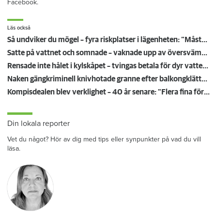
Facebook.
Läs också
Så undviker du mögel – fyra riskplatser i lägenheten: ”Måste städa bort”
Satte på vattnet och somnade – vaknade upp av översvämning hos grannen
Rensade inte hålet i kylskåpet – tvingas betala för dyr vattenskada
Naken gängkriminell knivhotade granne efter balkongklättring
Kompisdealen blev verklighet – 40 år senare: "Flera fina fördelar med att dela bostad"
Din lokala reporter
Vet du något? Hör av dig med tips eller synpunkter på vad du vill
läsa.