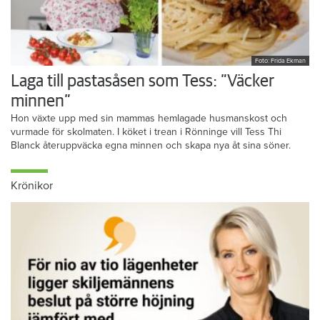
Foto: Frida Ekman
Laga till pastasåsen som Tess: ”Väcker
minnen”
Hon växte upp med sin mammas hemlagade husmanskost och
vurmade för skolmaten. I köket i trean i Rönninge vill Tess Thi
Blanck återuppväcka egna minnen och skapa nya åt sina söner.
Krönikor