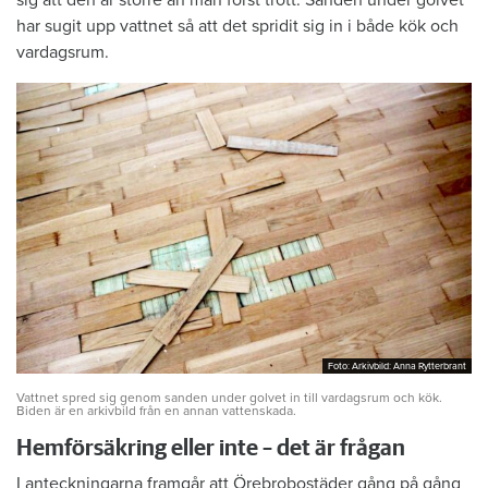
sig att den är större än man först trott. Sanden under golvet
har sugit upp vattnet så att det spridit sig in i både kök och
vardagsrum.
Foto: Arkivbild: Anna Rytterbrant
Foto: Arkivbild: Anna Rytterbrant
Vattnet spred sig genom sanden under golvet in till vardagsrum och kök.
Biden är en arkivbild från en annan vattenskada.
Hemförsäkring eller inte – det är frågan
I anteckningarna framgår att Örebrobostäder gång på gång