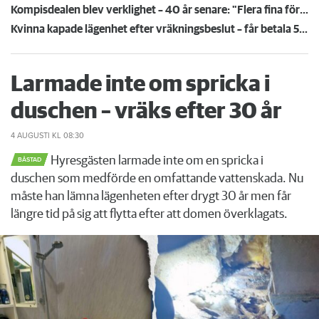
Kompisdealen blev verklighet – 40 år senare: "Flera fina fördelar med att dela bostad"
Kvinna kapade lägenhet efter vräkningsbeslut – får betala 50 000
Larmade inte om spricka i
duschen – vräks efter 30 år
4 AUGUSTI
KL 08:30
Hyresgästen larmade inte om en spricka i
BÅSTAD
duschen som medförde en omfattande vattenskada. Nu
måste han lämna lägenheten efter drygt 30 år men får
längre tid på sig att flytta efter att domen överklagats.