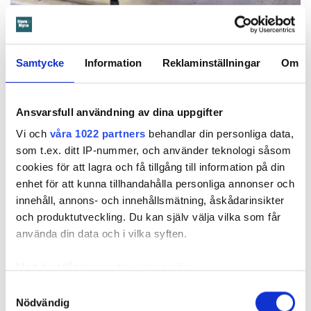
Samtycke
Information
Reklaminställningar
Om
Foto: Hyresnämnden
Foto: Hyresnämnden
Hyresgästen borde ha upptäckt och larmat om glipan i duschväggen, menar
domstolarna.
Ansvarsfull användning av dina uppgifter
Hyresgästen själv menar att hyresvärden under hela den tid
Vi och
våra 1022 partners
behandlar din personliga data,
han bott där varken gjort några inspektioner eller något
som t.ex. ditt IP-nummer, och använder teknologi såsom
underhåll av badrummet, och att det är anledningen till att
cookies för att lagra och få tillgång till information på din
sprickan har kunnat uppstå. Sprickan var heller inte så lätt
enhet för att kunna tillhandahålla personliga annonser och
att upptäcka, menar han.
innehåll, annons- och innehållsmätning, åskådarinsikter
och produktutveckling. Du kan själv välja vilka som får
Tyckte inte renovering var nödvändig
använda din data och i vilka syften.
Värden har en annan uppfattning, och påpekar att företaget
Med din tillåtelse skulle vi även vilja:
redan 2024 vände sig till hyresgästen med ett erbjudande
Samla in information om din geografiska plats
Samtyckesval
om att renovera hela lägenheten. Men då svarade
Nödvändig
som kan ha en noggrannhet på upp till flera meter
hyresgästen att både kök och badrum var i funktionellt