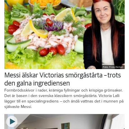
Foto: Frida Ekman
Messi älskar Victorias smörgåstårta – trots
den galna ingrediensen
Formbrödsskivor i rader, krämiga fyllningar och krispiga grönsaker.
Det är basen i den svenska klassikern smörgåstårta. Victoria Lalli
lägger till en specialingrediens – och ändå vattnas det i munnen på
självaste Messi.