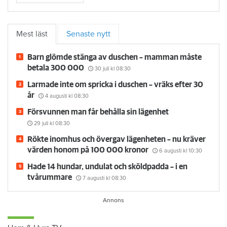
Mest läst
Senaste nytt
Barn glömde stänga av duschen – mamman måste
betala 300 000
30 juli
kl 08:30
Larmade inte om spricka i duschen – vräks efter 30
år
4 augusti
kl 08:30
Försvunnen man får behålla sin lägenhet
29 juli
kl 08:30
Rökte inomhus och övergav lägenheten – nu kräver
värden honom på 100 000 kronor
6 augusti
kl 10:30
Hade 14 hundar, undulat och sköldpadda – i en
tvårummare
7 augusti
kl 08:30