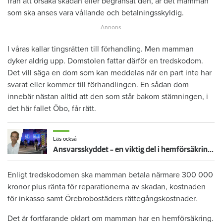
från att orsaka skadan eller begränsat den, är det mamman
som ska anses vara vållande och betalningsskyldig.
I våras kallar tingsrätten till förhandling. Men mamman
dyker aldrig upp. Domstolen fattar därför en tredskodom.
Det vill säga en dom som kan meddelas när en part inte har
svarat eller kommer till förhandlingen. En sådan dom
innebär nästan alltid att den som står bakom stämningen, i
det här fallet Öbo, får rätt.
Läs också
Ansvarsskyddet – en viktig del i hemförsäkringen
Enligt tredskodomen ska mamman betala närmare 300 000
kronor plus ränta för reparationerna av skadan, kostnaden
för inkasso samt Örebrobostäders rättegångskostnader.
Det är fortfarande oklart om mamman har en hemförsäkring.