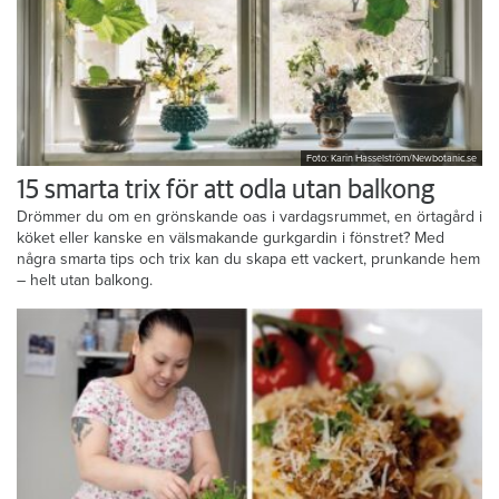
Foto: Karin Hasselström/Newbotanic.se
15 smarta trix för att odla utan balkong
Drömmer du om en grönskande oas i vardagsrummet, en örtagård i
köket eller kanske en välsmakande gurkgardin i fönstret? Med
några smarta tips och trix kan du skapa ett vackert, prunkande hem
– helt utan balkong.