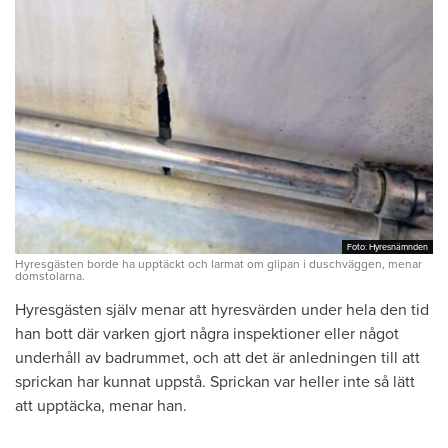
Foto: Hyresnämnden
Foto: Hyresnämnden
Hyresgästen borde ha upptäckt och larmat om glipan i duschväggen, menar
domstolarna.
Hyresgästen själv menar att hyresvärden under hela den tid
han bott där varken gjort några inspektioner eller något
underhåll av badrummet, och att det är anledningen till att
sprickan har kunnat uppstå. Sprickan var heller inte så lätt
att upptäcka, menar han.