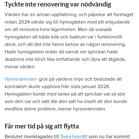
Tyckte inte renovering var nödvändig
Värden har en annan uppfattning, och påpekar att företaget
redan 2024 vände sig till hyresgästen med ett erbjudande
om att renovera hela lägenheten. Men då svarade
hyresgästen att både kök och badrum var i funktionellt
skick, och att det inte fanns behov av någon renovering.
Hade hyresgästen redan då varnat om sprickan hade
skadorna inte blivit lika omfattande och dyra att åtgärda,
menar värden.
Hyresnämnden
gick på värdens linje och beslutade att
kontraktet skulle upphöra från sista januari 2026.
Hyresgästen borde med tanke på att sprickan var så stor
som den var och satt där den satt ha insett att den kunde
medföra större problem, menar hyresnämnden.
Får mer tid på sig att flytta
Beslutet överklagades till
Svea hovrätt
som nu har kommit