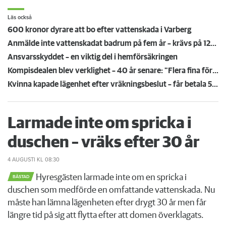
Läs också
600 kronor dyrare att bo efter vattenskada i Varberg
Anmälde inte vattenskadat badrum på fem år – krävs på 125 000 kronor
Ansvarsskyddet – en viktig del i hemförsäkringen
Kompisdealen blev verklighet – 40 år senare: "Flera fina fördelar med att dela bostad"
Kvinna kapade lägenhet efter vräkningsbeslut – får betala 50 000
Larmade inte om spricka i
duschen – vräks efter 30 år
4 AUGUSTI
KL 08:30
Hyresgästen larmade inte om en spricka i
BÅSTAD
duschen som medförde en omfattande vattenskada. Nu
måste han lämna lägenheten efter drygt 30 år men får
längre tid på sig att flytta efter att domen överklagats.