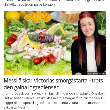
lilla köksträdgården på balkongen.
Foto: Frida Ekman
Messi älskar Victorias smörgåstårta – trots
den galna ingrediensen
Formbrödsskivor i rader, krämiga fyllningar och krispiga grönsaker.
Det är basen i den svenska klassikern smörgåstårta. Victoria Lalli
lägger till en specialingrediens – och ändå vattnas det i munnen på
självaste Messi.