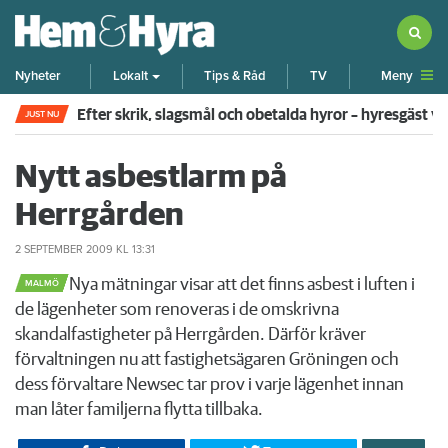
Meny
Nyheter
Lokalt
Tips & Råd
TV
Hade 14 hundar, undulat och sköldpadda – i en tvår
JUST NU
Nytt asbestlarm på
Herrgården
2 SEPTEMBER 2009
KL 13:31
​Nya mätningar visar att det finns asbest i luften i
MALMÖ
de lägenheter som renoveras i de omskrivna
skandalfastigheter på Herrgården. Därför kräver
förvaltningen nu att fastighetsägaren Gröningen och
dess förvaltare Newsec tar prov i varje lägenhet innan
man låter familjerna flytta tillbaka.