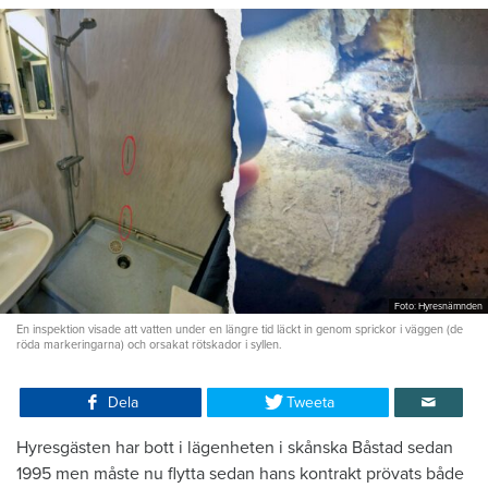
Foto: Hyresnämnden
En inspektion visade att vatten under en längre tid läckt in genom sprickor i väggen (de
röda markeringarna) och orsakat rötskador i syllen.
Dela
Tweeta
Hyresgästen har bott i lägenheten i skånska Båstad sedan
1995 men måste nu flytta sedan hans kontrakt prövats både