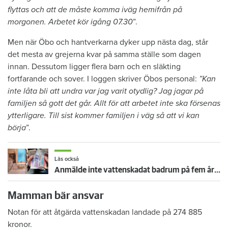
flyttas och att de måste komma iväg hemifrån på
morgonen. Arbetet kör igång 07.30
”.
Men när Öbo och hantverkarna dyker upp nästa dag, står
det mesta av grejerna kvar på samma ställe som dagen
innan. Dessutom ligger flera barn och en släkting
fortfarande och sover. I loggen skriver Öbos personal:
”Kan
inte låta bli att undra var jag varit otydlig? Jag jagar på
familjen så gott det går. Allt för att arbetet inte ska försenas
ytterligare. Till sist kommer familjen i väg så att vi kan
börja
”.
Läs också
Anmälde inte vattenskadat badrum på fem år – krävs på 125 000 kronor
Mamman bär ansvar
Notan för att åtgärda vattenskadan landade på 274 885
kronor.