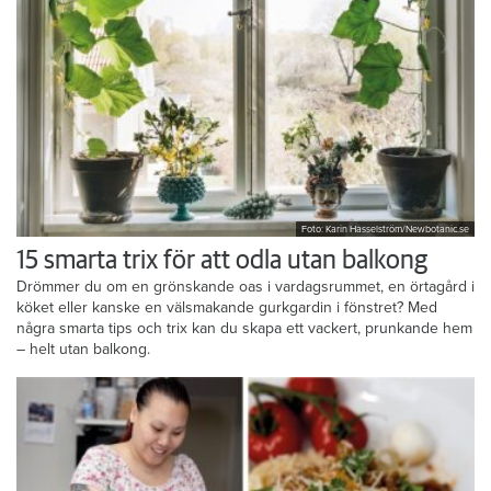
Foto: Karin Hasselström/Newbotanic.se
15 smarta trix för att odla utan balkong
Drömmer du om en grönskande oas i vardagsrummet, en örtagård i
köket eller kanske en välsmakande gurkgardin i fönstret? Med
några smarta tips och trix kan du skapa ett vackert, prunkande hem
– helt utan balkong.