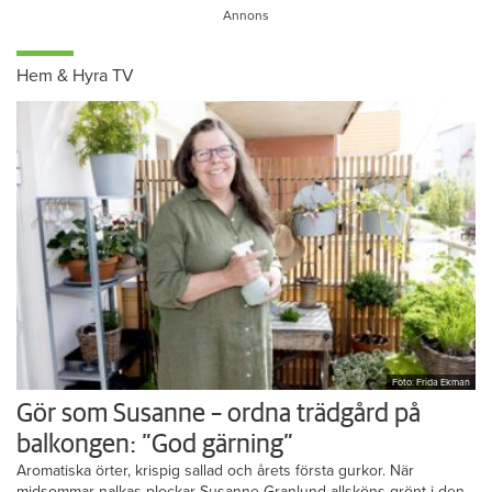
Hem & Hyra TV
Foto: Frida Ekman
Gör som Susanne – ordna trädgård på
balkongen: ”God gärning”
Aromatiska örter, krispig sallad och årets första gurkor. När
midsommar nalkas plockar Susanne Granlund allsköns grönt i den