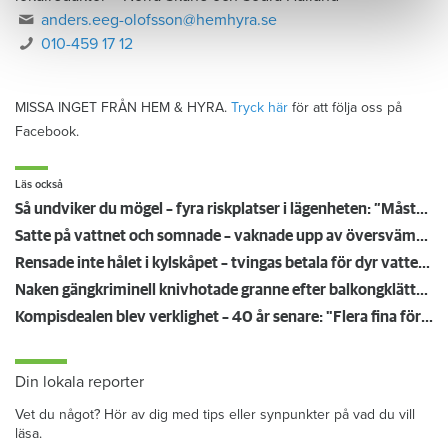
anders.eeg-olofsson@hemhyra.se
010-459 17 12
MISSA INGET FRÅN HEM & HYRA.
Tryck här
för att följa oss på
Facebook.
Läs också
Så undviker du mögel – fyra riskplatser i lägenheten: ”Måste städa bort”
Satte på vattnet och somnade – vaknade upp av översvämning hos grannen
Rensade inte hålet i kylskåpet – tvingas betala för dyr vattenskada
Naken gängkriminell knivhotade granne efter balkongklättring
Kompisdealen blev verklighet – 40 år senare: "Flera fina fördelar med att dela bostad"
Din lokala reporter
Vet du något? Hör av dig med tips eller synpunkter på vad du vill
läsa.