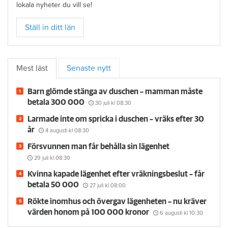
lokala nyheter du vill se!
Ställ in ditt län
Mest läst
Senaste nytt
Barn glömde stänga av duschen – mamman måste
betala 300 000
30 juli
kl 08:30
Larmade inte om spricka i duschen – vräks efter 30
år
4 augusti
kl 08:30
Försvunnen man får behålla sin lägenhet
29 juli
kl 08:30
Kvinna kapade lägenhet efter vräkningsbeslut – får
betala 50 000
27 juli
kl 08:00
Rökte inomhus och övergav lägenheten – nu kräver
värden honom på 100 000 kronor
6 augusti
kl 10:30