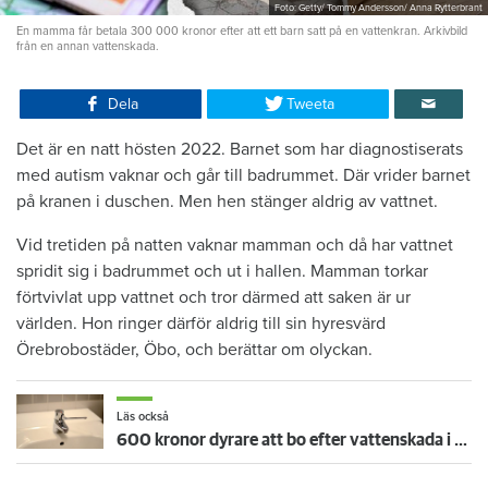
Foto: Getty/ Tommy Andersson/ Anna Rytterbrant
En mamma får betala 300 000 kronor efter att ett barn satt på en vattenkran. Arkivbild
från en annan vattenskada.
Dela
Tweeta
Det är en natt hösten 2022. Barnet som har diagnostiserats
med autism vaknar och går till badrummet. Där vrider barnet
på kranen i duschen. Men hen stänger aldrig av vattnet.
Vid tretiden på natten vaknar mamman och då har vattnet
spridit sig i badrummet och ut i hallen. Mamman torkar
förtvivlat upp vattnet och tror därmed att saken är ur
världen. Hon ringer därför aldrig till sin hyresvärd
Örebrobostäder, Öbo, och berättar om olyckan.
Läs också
600 kronor dyrare att bo efter vattenskada i Varberg