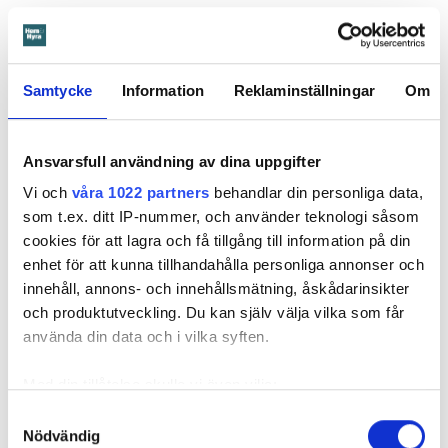
med ett beslut. Den enda ändringen är att hyresgästen får
längre tid på sig att flytta – något som hyresvärden inför
domen sagt sig villig att gå med på. Innan 2 november i år
ska hyresgästen ha flyttat ut.
Samtycke
Information
Reklaminställningar
Om
Svea hovrätts beslut kan inte överklagas.
Ansvarsfull användning av dina uppgifter
Läs också
Vi och
våra 1022 partners
behandlar din personliga data,
Så undviker du mögel – fyra riskplatser i lägenheten: ”Måste städa bort”
som t.ex. ditt IP-nummer, och använder teknologi såsom
cookies för att lagra och få tillgång till information på din
enhet för att kunna tillhandahålla personliga annonser och
Fakta:
Värden måste få veta om skador – så säger lagen
innehåll, annons- och innehållsmätning, åskådarinsikter
och produktutveckling. Du kan själv välja vilka som får
En hyresgäst är skyldig att väl vårda lägenheten under
använda din data och i vilka syften.
hyrestiden och hålla den ren. Den ska vara i gott skick
och hyresgästen är skyldig att ”bevara sundhet och
Med din tillåtelse skulle vi även vilja:
ordning inom fastigheten”. Det kallas vårdplikt.
Samla in information om din geografiska plats
Samtyckesval
Vårdplikten kan förenklat sammanfattas så att
Nödvändig
som kan ha en noggrannhet på upp till flera meter
hyresgästen har en skyldighet att vid användningen av