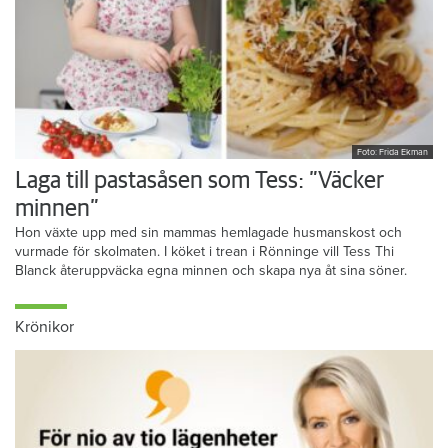
Foto: Frida Ekman
Laga till pastasåsen som Tess: ”Väcker
minnen”
Hon växte upp med sin mammas hemlagade husmanskost och
vurmade för skolmaten. I köket i trean i Rönninge vill Tess Thi
Blanck återuppväcka egna minnen och skapa nya åt sina söner.
Krönikor