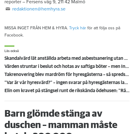
reporter
–
Fersens väg 9, 211 42 Malmö
redaktionen@hemhyra.se
MISSA INGET FRÅN HEM & HYRA.
Tryck här
för att följa oss på
Facebook.
Läs också
Skandalvärd lät anställda arbeta med asbestsanering utan skydd – döms till böter
Värden struntar i beslut och hotas av saftiga böter – men Inga-Lill slipper i alla fall mössen: ”Hälsa och tacka”
Takrenovering blev mardröm för hyresgästerna – så spreds farlig asbest: ”Jätteorolig”
”Var är vår hyresvärd?” – ingen svarar på hyresgästernas larm om kalla lägenheter
Elin om kravet på stängsel runt de rikskända ödehusen: "Rädd för att barnen ska skada sig"
Barn glömde stänga av
duschen – mamman måste