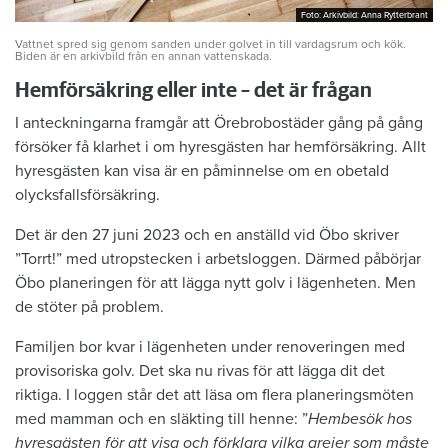
Foto: Arkivbild: Anna Rytterbrant
Foto: Arkivbild: Anna Rytterbrant
Vattnet spred sig genom sanden under golvet in till vardagsrum och kök.
Biden är en arkivbild från en annan vattenskada.
Hemförsäkring eller inte – det är frågan
I anteckningarna framgår att Örebrobostäder gång på gång
försöker få klarhet i om hyresgästen har hemförsäkring. Allt
hyresgästen kan visa är en påminnelse om en obetald
olycksfallsförsäkring.
Det är den 27 juni 2023 och en anställd vid Öbo skriver
”Torrt!” med utropstecken i arbetsloggen. Därmed påbörjar
Öbo planeringen för att lägga nytt golv i lägenheten. Men
de stöter på problem.
Familjen bor kvar i lägenheten under renoveringen med
provisoriska golv. Det ska nu rivas för att lägga dit det
riktiga. I loggen står det att läsa om flera planeringsmöten
med mamman och en släkting till henne: ”
Hembesök hos
hyresgästen för att visa och förklara vilka grejer som måste