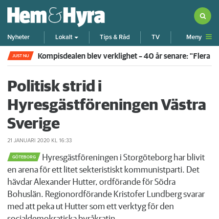
Meny
Nyheter
Lokalt
Tips & Råd
TV
Kompisdealen blev verklighet – 40 år senare: "Flera f
JUST NU
Politisk strid i
Hyresgästföreningen Västra
Sverige
21 JANUARI 2020
KL 16:33
Hyresgästföreningen i Storgöteborg har blivit
GÖTEBORG
en arena för ett litet sekteristiskt kommunistparti. Det
hävdar Alexander Hutter, ordförande för Södra
Bohuslän. Regionordförande Kristofer Lundberg svarar
med att peka ut Hutter som ett verktyg för den
socialdemokratiska byråkratin.