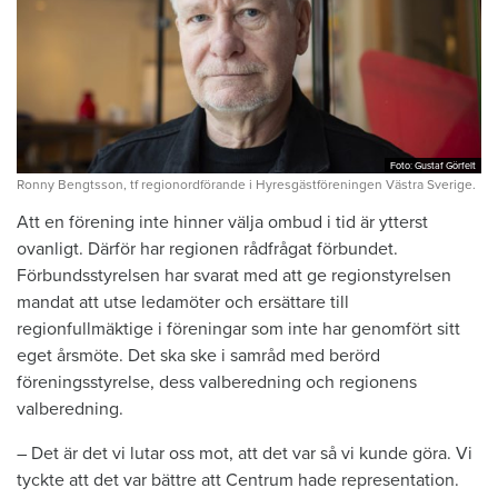
Foto: Gustaf Görfelt
Foto: Gustaf Görfelt
Ronny Bengtsson, tf regionordförande i Hyresgästföreningen Västra Sverige.
Att en förening inte hinner välja ombud i tid är ytterst
ovanligt. Därför har regionen rådfrågat förbundet.
Förbundsstyrelsen har svarat med att ge regionstyrelsen
mandat att utse ledamöter och ersättare till
regionfullmäktige i föreningar som inte har genomfört sitt
eget årsmöte. Det ska ske i samråd med berörd
föreningsstyrelse, dess valberedning och regionens
valberedning.
– Det är det vi lutar oss mot, att det var så vi kunde göra. Vi
tyckte att det var bättre att Centrum hade representation.