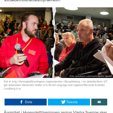
Foto: AnnaKarin Löwendahl/Gustaf Görfelt
Det är krig i Hyresgästföreningens regionstyrelse i Storgöteborg. I en debattartikel i GT
går ledamoten Alexander Hutter (t h) till hårt angrepp mot regionordförande Kristofer
Lundberg (t v).
Dela
Tweeta
Årsmötet i Hyresgästföreningen region Västra Sverige sker