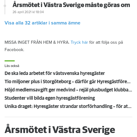
Årsmötet i Västra Sverige måste göras om
26 april 2021
kl 18:04
Visa alla 32 artiklar i samma ämne
MISSA INGET FRÅN HEM & HYRA.
Tryck här
för att följa oss på
Facebook.
Läs också
De ska leda arbetet för västsvenska hyresgäster
Tio miljoner plus i Storgöteborg – därför går Hyresgästföreningen med storvinst
Höjd medlemsavgift ger medvind – rejäl plusbudget klubbad i Storgöteborg
Studenter vill bilda egen hyresgästförening
Unika draget: Hyresgäster strandar storförhandling – för att tvinga fram förhandling
Årsmötet i Västra Sverige