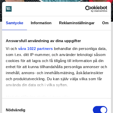
Foto: Pressbild/Gustaf Görfelt
Samtycke
Information
Reklaminställningar
Om
Västra Sveriges regionordförande Kristofer Lundberg har blivit galjonsfiguren för en mer
kampinriktad Hyresgästförening. Nu utesluts han ur organisationen av den nationella
förbundsstyrelsen, under ledning av förbundsordförande Marie Linder.
Ansvarsfull användning av dina uppgifter
Dela
Tweeta
Vi och
våra 1022 partners
behandlar din personliga data,
som t.ex. ditt IP-nummer, och använder teknologi såsom
Demonstrationen utanför Hyresgästföreningens
cookies för att lagra och få tillgång till information på din
förbundskontor i Stockholm och omfattande protester på
enhet för att kunna tillhandahålla personliga annonser och
sociala medier hjälpte inte.
innehåll, annons- och innehållsmätning, åskådarinsikter
Hyresgästföreningens förbundsstyrelse har beslutat att
och produktutveckling. Du kan själv välja vilka som får
utesluta Kristofer Lundberg, tidigare ordförande för region
använda din data och i vilka syften.
Västra Sverige, tills vidare.
Med din tillåtelse skulle vi även vilja:
Han fråntas alltså inte bara sina förtroendeuppdrag utan
Samla in information om din geografiska plats
Samtyckesval
sparkas även ut ur Hyresgästföreningen. Förmodligen för
Nödvändig
som kan ha en noggrannhet på upp till flera meter
alltid.