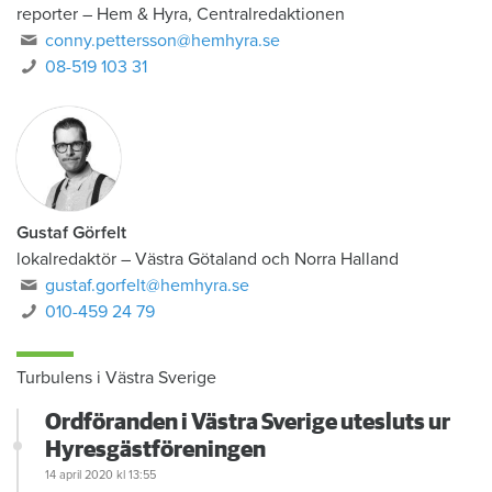
reporter
–
Hem & Hyra, Centralredaktionen
conny.pettersson@hemhyra.se
08-519 103 31
Gustaf Görfelt
lokalredaktör
–
Västra Götaland och Norra Halland
gustaf.gorfelt@hemhyra.se
010-459 24 79
Turbulens i Västra Sverige
Ordföranden i Västra Sverige utesluts ur
Hyresgästföreningen
14 april 2020
kl 13:55