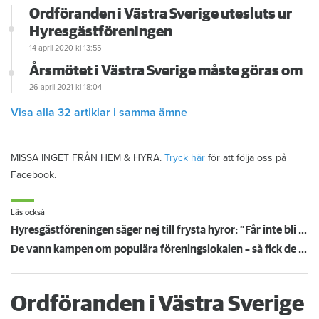
Ordföranden i Västra Sverige utesluts ur
Hyresgästföreningen
14 april 2020
kl 13:55
Årsmötet i Västra Sverige måste göras om
26 april 2021
kl 18:04
Visa alla 32 artiklar i samma ämne
MISSA INGET FRÅN HEM & HYRA.
Tryck här
för att följa oss på
Facebook.
Läs också
Hyresgästföreningen säger nej till frysta hyror: ”Får inte bli en bricka i ett politiskt spel”
De vann kampen om populära föreningslokalen – så fick de Övikshem att riva uppsägningen
Ordföranden i Västra Sverige