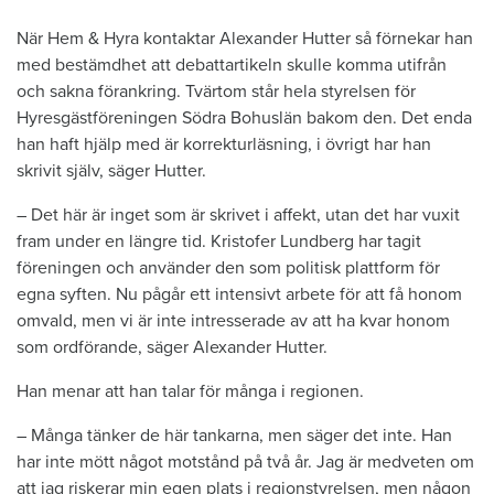
När Hem & Hyra kontaktar Alexander Hutter så förnekar han
med bestämdhet att debattartikeln skulle komma utifrån
och sakna förankring. Tvärtom står hela styrelsen för
Hyresgästföreningen Södra Bohuslän bakom den. Det enda
han haft hjälp med är korrekturläsning, i övrigt har han
skrivit själv, säger Hutter.
– Det här är inget som är skrivet i affekt, utan det har vuxit
fram under en längre tid. Kristofer Lundberg har tagit
föreningen och använder den som politisk plattform för
egna syften. Nu pågår ett intensivt arbete för att få honom
omvald, men vi är inte intresserade av att ha kvar honom
som ordförande, säger Alexander Hutter.
Han menar att han talar för många i regionen.
– Många tänker de här tankarna, men säger det inte. Han
har inte mött något motstånd på två år. Jag är medveten om
att jag riskerar min egen plats i regionstyrelsen, men någon