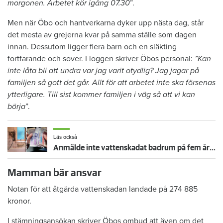
morgonen. Arbetet kör igång 07.30
”.
Men när Öbo och hantverkarna dyker upp nästa dag, står
det mesta av grejerna kvar på samma ställe som dagen
innan. Dessutom ligger flera barn och en släkting
fortfarande och sover. I loggen skriver Öbos personal:
”Kan
inte låta bli att undra var jag varit otydlig? Jag jagar på
familjen så gott det går. Allt för att arbetet inte ska försenas
ytterligare. Till sist kommer familjen i väg så att vi kan
börja
”.
Läs också
Anmälde inte vattenskadat badrum på fem år – krävs på 125 000 kronor
Mamman bär ansvar
Notan för att åtgärda vattenskadan landade på 274 885
kronor.
I stämningsansökan skriver Öbos ombud att även om det