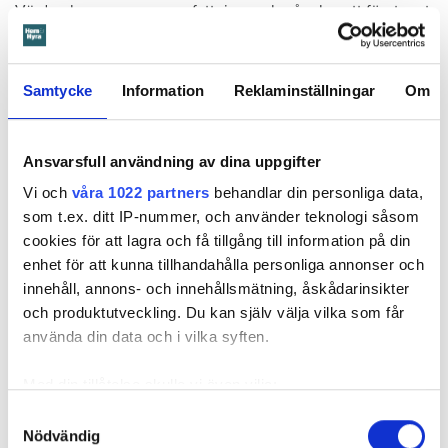
Värden har en annan uppfattning, och påpekar att företaget
redan 2024 vände sig till hyresgästen med ett erbjudande
om att renovera hela lägenheten. Men då svarade
hyresgästen att både kök och badrum var i funktionellt
Samtycke
Information
Reklaminställningar
Om
skick, och att det inte fanns behov av någon renovering.
Hade hyresgästen redan då varnat om sprickan hade
skadorna inte blivit lika omfattande och dyra att åtgärda,
Ansvarsfull användning av dina uppgifter
menar värden.
Vi och
våra 1022 partners
behandlar din personliga data,
som t.ex. ditt IP-nummer, och använder teknologi såsom
Hyresnämnden
gick på värdens linje och beslutade att
cookies för att lagra och få tillgång till information på din
kontraktet skulle upphöra från sista januari 2026.
enhet för att kunna tillhandahålla personliga annonser och
Hyresgästen borde med tanke på att sprickan var så stor
innehåll, annons- och innehållsmätning, åskådarinsikter
som den var och satt där den satt ha insett att den kunde
och produktutveckling. Du kan själv välja vilka som får
medföra större problem, menar hyresnämnden.
använda din data och i vilka syften.
Får mer tid på sig att flytta
Med din tillåtelse skulle vi även vilja:
Beslutet överklagades till
Svea hovrätt
som nu har kommit
Samla in information om din geografiska plats
Samtyckesval
med ett beslut. Den enda ändringen är att hyresgästen får
Nödvändig
som kan ha en noggrannhet på upp till flera meter