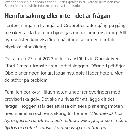
Vattnet spred sig genom sanden under golvet in till vardagsrum och kök.
Biden är en arkivbild från en annan vattenskada.
Hemförsäkring eller inte – det är frågan
I anteckningarna framgår att Örebrobostäder gång på gång
försöker få klarhet i om hyresgästen har hemförsäkring. Allt
hyresgästen kan visa är en påminnelse om en obetald
olycksfallsförsäkring.
Det är den 27 juni 2023 och en anställd vid Öbo skriver
”Torrt!” med utropstecken i arbetsloggen. Därmed påbörjar
Öbo planeringen för att lägga nytt golv i lägenheten. Men
de stöter på problem.
Familjen bor kvar i lägenheten under renoveringen med
provisoriska golv. Det ska nu rivas för att lägga dit det
riktiga. I loggen står det att läsa om flera planeringsmöten
med mamman och en släkting till henne: ”
Hembesök hos
hyresgästen för att visa och förklara vilka grejer som måste
flyttas och att de måste komma iväg hemifrån på