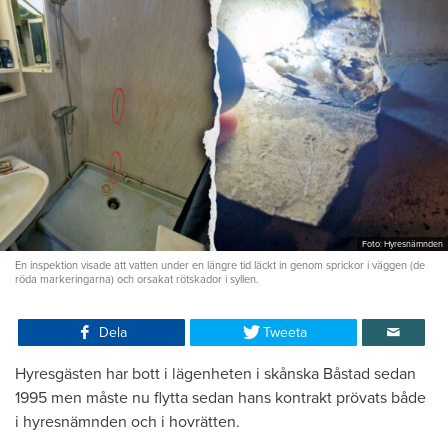
Foto: Hyresnämnden
En inspektion visade att vatten under en längre tid läckt in genom sprickor i väggen (de
röda markeringarna) och orsakat rötskador i syllen.
Dela
Tweeta
Hyresgästen har bott i lägenheten i skånska Båstad sedan
1995 men måste nu flytta sedan hans kontrakt prövats både
i hyresnämnden och i hovrätten.