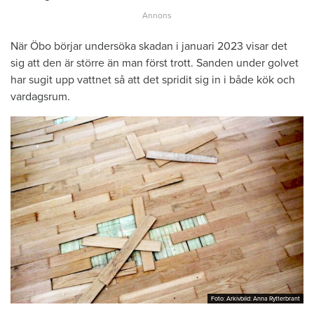
När Öbo börjar undersöka skadan i januari 2023 visar det
sig att den är större än man först trott. Sanden under golvet
har sugit upp vattnet så att det spridit sig in i både kök och
vardagsrum.
Foto: Arkivbild: Anna Rytterbrant
Foto: Arkivbild: Anna Rytterbrant