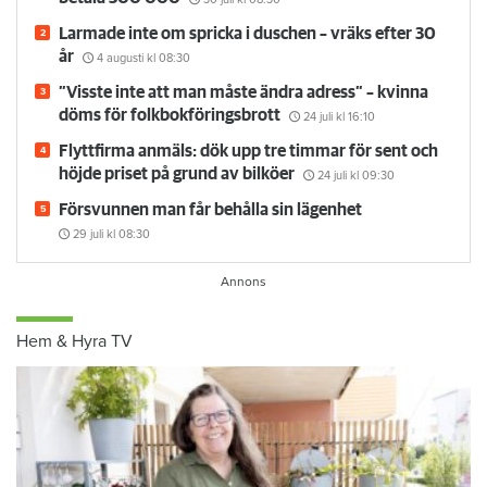
Larmade inte om spricka i duschen – vräks efter 30
år
4 augusti
kl 08:30
”Visste inte att man måste ändra adress” – kvinna
döms för folkbokföringsbrott
24 juli
kl 16:10
Flyttfirma anmäls: dök upp tre timmar för sent och
höjde priset på grund av bilköer
24 juli
kl 09:30
Försvunnen man får behålla sin lägenhet
29 juli
kl 08:30
Hem & Hyra TV