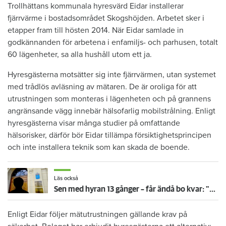
Trollhättans kommunala hyresvärd Eidar installerar
fjärrvärme i bostadsområdet Skogshöjden. Arbetet sker i
etapper fram till hösten 2014. När Eidar samlade in
godkännanden för arbetena i enfamiljs- och parhusen, totalt
60 lägenheter, sa alla hushåll utom ett ja.
Hyresgästerna motsätter sig inte fjärrvärmen, utan systemet
med trådlös avläsning av mätaren. De är oroliga för att
utrustningen som monteras i lägenheten och på grannens
angränsande vägg innebär hälsofarlig mobilstrålning. Enligt
hyresgästerna visar många studier på omfattande
hälsorisker, därför bör Eidar tillämpa försiktighetsprincipen
och inte installera teknik som kan skada de boende.
Läs också
Sen med hyran 13 gånger – får ändå bo kvar: "Glömde att betala"
Enligt Eidar följer mätutrustningen gällande krav på