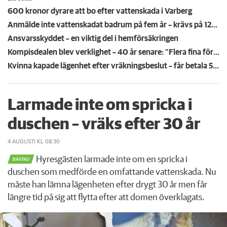
600 kronor dyrare att bo efter vattenskada i Varberg
Anmälde inte vattenskadat badrum på fem år – krävs på 125 000 kronor
Ansvarsskyddet – en viktig del i hemförsäkringen
Kompisdealen blev verklighet – 40 år senare: "Flera fina fördelar med att dela bostad"
Kvinna kapade lägenhet efter vräkningsbeslut – får betala 50 000
Larmade inte om spricka i
duschen – vräks efter 30 år
4 AUGUSTI
KL 08:30
Hyresgästen larmade inte om en spricka i
BÅSTAD
duschen som medförde en omfattande vattenskada. Nu
måste han lämna lägenheten efter drygt 30 år men får
längre tid på sig att flytta efter att domen överklagats.