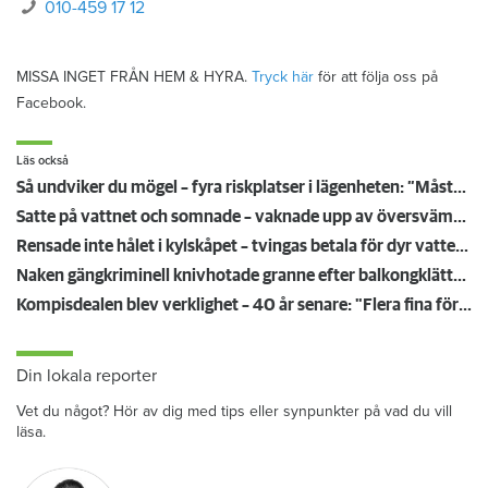
010-459 17 12
MISSA INGET FRÅN HEM & HYRA.
Tryck här
för att följa oss på
Facebook.
Läs också
Så undviker du mögel – fyra riskplatser i lägenheten: ”Måste städa bort”
Satte på vattnet och somnade – vaknade upp av översvämning hos grannen
Rensade inte hålet i kylskåpet – tvingas betala för dyr vattenskada
Naken gängkriminell knivhotade granne efter balkongklättring
Kompisdealen blev verklighet – 40 år senare: "Flera fina fördelar med att dela bostad"
Din lokala reporter
Vet du något? Hör av dig med tips eller synpunkter på vad du vill
läsa.