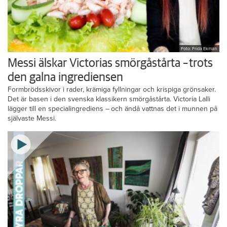
Foto: Frida Ekman
Messi älskar Victorias smörgåstårta – trots
den galna ingrediensen
Formbrödsskivor i rader, krämiga fyllningar och krispiga grönsaker.
Det är basen i den svenska klassikern smörgåstårta. Victoria Lalli
lägger till en specialingrediens – och ändå vattnas det i munnen på
självaste Messi.