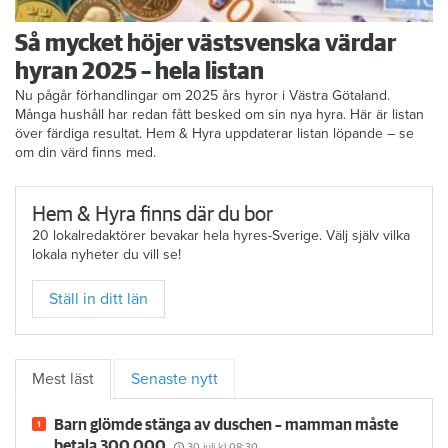
Så mycket höjer västsvenska värdar
hyran 2025 – hela listan
Nu pågår förhandlingar om 2025 års hyror i Västra Götaland.
Många hushåll har redan fått besked om sin nya hyra. Här är listan
över färdiga resultat. Hem & Hyra uppdaterar listan löpande – se
om din värd finns med.
Hem & Hyra finns där du bor
20 lokalredaktörer bevakar hela hyres-Sverige. Välj själv vilka
lokala nyheter du vill se!
Ställ in ditt län
Mest läst
Senaste nytt
Barn glömde stänga av duschen – mamman måste
betala 300 000
30 juli
kl 08:30