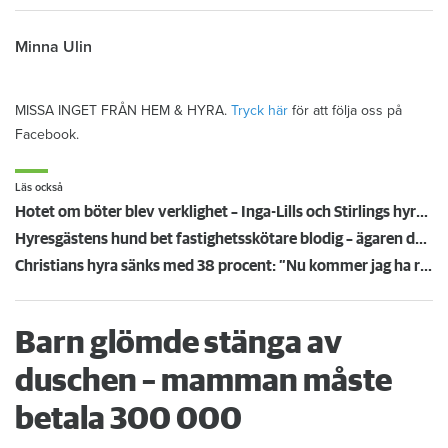
Minna Ulin
MISSA INGET FRÅN HEM & HYRA.
Tryck här
för att följa oss på
Facebook.
Läs också
Hotet om böter blev verklighet – Inga-Lills och Stirlings hyresvärdar får betala 75 000: ”Herregud så onödigt”
Hyresgästens hund bet fastighetsskötare blodig – ägaren döms och förlorar nu lägenheten
Christians hyra sänks med 38 procent: ”Nu kommer jag ha råd att ta körkort”
Barn glömde stänga av
duschen – mamman måste
betala 300 000