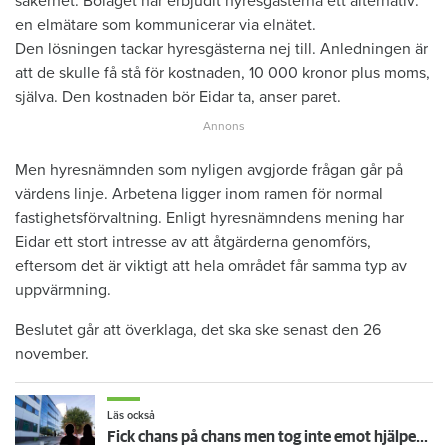
säkerhet. Bolaget har erbjudit hyresgästerna ett alternativ:
en elmätare som kommunicerar via elnätet.
Den lösningen tackar hyresgästerna nej till. Anledningen är
att de skulle få stå för kostnaden, 10 000 kronor plus moms,
själva. Den kostnaden bör Eidar ta, anser paret.
Men hyresnämnden som nyligen avgjorde frågan går på
värdens linje. Arbetena ligger inom ramen för normal
fastighetsförvaltning. Enligt hyresnämndens mening har
Eidar ett stort intresse av att åtgärderna genomförs,
eftersom det är viktigt att hela området får samma typ av
uppvärmning.
Beslutet går att överklaga, det ska ske senast den 26
november.
Läs också
Fick chans på chans men tog inte emot hjälpen – nu vräks paret: ”Tragiskt"