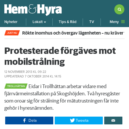
Meny
Nyheter
Lokalt
Tips & Råd
TV
Rökte inomhus och övergav lägenheten – nu kräver 
JUST NU
Protesterade förgäves mot
mobilstrålning
12 NOVEMBER 2013
KL 09:22
UPPDATERAD
7 OKTOBER 2014
KL 14:15
Eidar i Trollhättan arbetar vidare med
TROLLHÄTTAN
fjärrvärmeinstallation på Skogshöjden. Två hyresgäster
som oroar sig för strålning för mätutrustningen får inte
gehör i hyresnämnden.
Dela
Tweeta