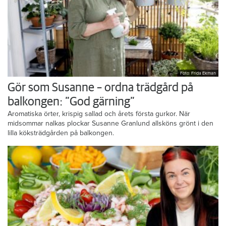
Foto: Frida Ekman
Gör som Susanne – ordna trädgård på
balkongen: ”God gärning”
Aromatiska örter, krispig sallad och årets första gurkor. När
midsommar nalkas plockar Susanne Granlund allsköns grönt i den
lilla köksträdgården på balkongen.