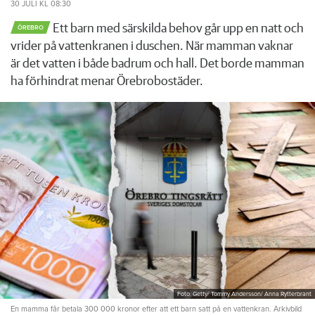
30 JULI
KL 08:30
Ett barn med särskilda behov går upp en natt och
ÖREBRO
vrider på vattenkranen i duschen. När mamman vaknar
är det vatten i både badrum och hall. Det borde mamman
ha förhindrat menar Örebrobostäder.
Foto: Getty/ Tommy Andersson/ Anna Rytterbrant
En mamma får betala 300 000 kronor efter att ett barn satt på en vattenkran. Arkivbild