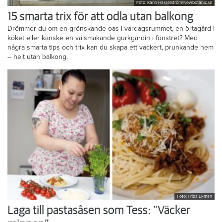
Foto: Karin Hasselström/Newbotanic.se
15 smarta trix för att odla utan balkong
Drömmer du om en grönskande oas i vardagsrummet, en örtagård i
köket eller kanske en välsmakande gurkgardin i fönstret? Med
några smarta tips och trix kan du skapa ett vackert, prunkande hem
– helt utan balkong.
Foto: Frida Ekman
Laga till pastasåsen som Tess: ”Väcker