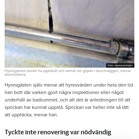
Foto: Hyresnämnden
Foto: Hyresnämnden
Hyresgästen borde ha upptäckt och larmat om glipan i duschväggen, menar
domstolarna.
Hyresgästen själv menar att hyresvärden under hela den tid
han bott där varken gjort några inspektioner eller något
underhåll av badrummet, och att det är anledningen till att
sprickan har kunnat uppstå. Sprickan var heller inte så lätt
att upptäcka, menar han.
Tyckte inte renovering var nödvändig