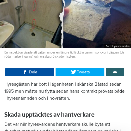
Foto: Hyresnämnden
En inspektion visade att vatten under en längre tid läckt in genom sprickor i väggen (de
röda markeringarna) och orsakat rötskador i syllen.
Dela
Tweeta
Hyresgästen har bott i lägenheten i skånska Båstad sedan
1995 men måste nu flytta sedan hans kontrakt prövats både
i hyresnämnden och i hovrätten.
Skada upptäcktes av hantverkare
Det var när hyresvärdens hantverkare skulle byta ett