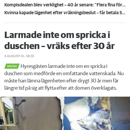
Kompisdealen blev verklighet – 40 år senare: "Flera fina fördelar med att dela bostad"
Kvinna kapade lägenhet efter vräkningsbeslut – får betala 50 000
Larmade inte om spricka i
duschen – vräks efter 30 år
4 AUGUSTI
KL 08:30
Hyresgästen larmade inte om en spricka i
BÅSTAD
duschen som medförde en omfattande vattenskada. Nu
måste han lämna lägenheten efter drygt 30 år men får
längre tid på sig att flytta efter att domen överklagats.