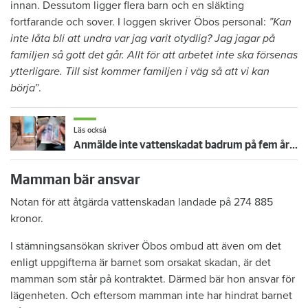
innan. Dessutom ligger flera barn och en släkting
fortfarande och sover. I loggen skriver Öbos personal:
”Kan
inte låta bli att undra var jag varit otydlig? Jag jagar på
familjen så gott det går. Allt för att arbetet inte ska försenas
ytterligare. Till sist kommer familjen i väg så att vi kan
börja
”.
Läs också
Anmälde inte vattenskadat badrum på fem år – krävs på 125 000 kronor
Mamman bär ansvar
Notan för att åtgärda vattenskadan landade på 274 885
kronor.
I stämningsansökan skriver Öbos ombud att även om det
enligt uppgifterna är barnet som orsakat skadan, är det
mamman som står på kontraktet. Därmed bär hon ansvar för
lägenheten. Och eftersom mamman inte har hindrat barnet