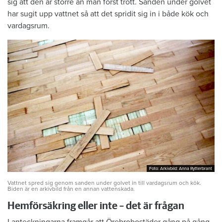
sig att den är större än man först trott. Sanden under golvet
har sugit upp vattnet så att det spridit sig in i både kök och
vardagsrum.
Foto: Arkivbild: Anna Rytterbrant
Foto: Arkivbild: Anna Rytterbrant
Vattnet spred sig genom sanden under golvet in till vardagsrum och kök.
Biden är en arkivbild från en annan vattenskada.
Hemförsäkring eller inte – det är frågan