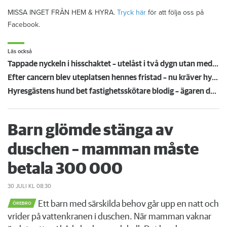
MISSA INGET FRÅN HEM & HYRA.
Tryck här
för att följa oss på
Facebook.
Läs också
Tappade nyckeln i hisschaktet – utelåst i två dygn utan medicin: "Jouren vägrade öppna"
Efter cancern blev uteplatsen hennes fristad – nu kräver hyresvärden att allt rivs
Hyresgästens hund bet fastighetsskötare blodig – ägaren döms och förlorar nu lägenheten
Barn glömde stänga av
duschen – mamman måste
betala 300 000
30 JULI
KL 08:30
Ett barn med särskilda behov går upp en natt och
ÖREBRO
vrider på vattenkranen i duschen. När mamman vaknar