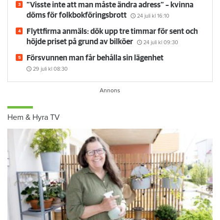
”Visste inte att man måste ändra adress” – kvinna
döms för folkbokföringsbrott
24 juli
kl 16:10
Flyttfirma anmäls: dök upp tre timmar för sent och
höjde priset på grund av bilköer
24 juli
kl 09:30
Försvunnen man får behålla sin lägenhet
29 juli
kl 08:30
Hem & Hyra TV