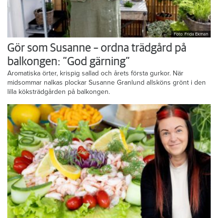
Foto: Frida Ekman
Gör som Susanne – ordna trädgård på
balkongen: ”God gärning”
Aromatiska örter, krispig sallad och årets första gurkor. När
midsommar nalkas plockar Susanne Granlund allsköns grönt i den
lilla köksträdgården på balkongen.