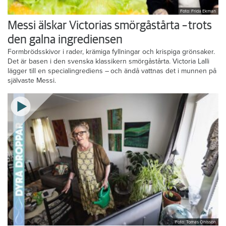
Foto: Frida Ekman
Messi älskar Victorias smörgåstårta – trots
den galna ingrediensen
Formbrödsskivor i rader, krämiga fyllningar och krispiga grönsaker.
Det är basen i den svenska klassikern smörgåstårta. Victoria Lalli
lägger till en specialingrediens – och ändå vattnas det i munnen på
självaste Messi.
Foto: Tomas Ohlsson