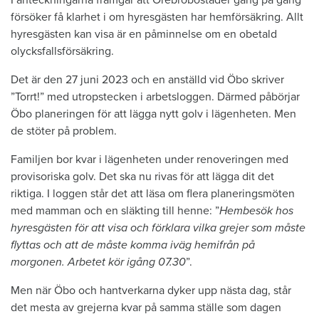
I anteckningarna framgår att Örebrobostäder gång på gång
försöker få klarhet i om hyresgästen har hemförsäkring. Allt
hyresgästen kan visa är en påminnelse om en obetald
olycksfallsförsäkring.
Det är den 27 juni 2023 och en anställd vid Öbo skriver
”Torrt!” med utropstecken i arbetsloggen. Därmed påbörjar
Öbo planeringen för att lägga nytt golv i lägenheten. Men
de stöter på problem.
Familjen bor kvar i lägenheten under renoveringen med
provisoriska golv. Det ska nu rivas för att lägga dit det
riktiga. I loggen står det att läsa om flera planeringsmöten
med mamman och en släkting till henne: ”
Hembesök hos
hyresgästen för att visa och förklara vilka grejer som måste
flyttas och att de måste komma iväg hemifrån på
morgonen. Arbetet kör igång 07.30
”.
Men när Öbo och hantverkarna dyker upp nästa dag, står
det mesta av grejerna kvar på samma ställe som dagen