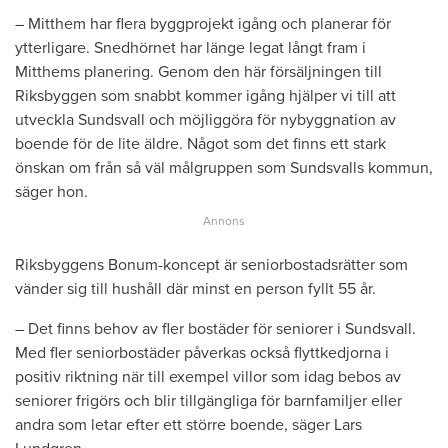
– Mitthem har flera byggprojekt igång och planerar för
ytterligare. Snedhörnet har länge legat långt fram i
Mitthems planering. Genom den här försäljningen till
Riksbyggen som snabbt kommer igång hjälper vi till att
utveckla Sundsvall och möjliggöra för nybyggnation av
boende för de lite äldre. Något som det finns ett stark
önskan om från så väl målgruppen som Sundsvalls kommun,
säger hon.
Riksbyggens Bonum-koncept är seniorbostadsrätter som
vänder sig till hushåll där minst en person fyllt 55 år.
– Det finns behov av fler bostäder för seniorer i Sundsvall.
Med fler seniorbostäder påverkas också flyttkedjorna i
positiv riktning när till exempel villor som idag bebos av
seniorer frigörs och blir tillgängliga för barnfamiljer eller
andra som letar efter ett större boende, säger Lars