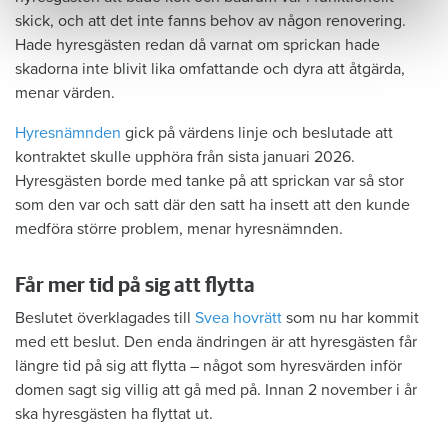
skick, och att det inte fanns behov av någon renovering.
Hade hyresgästen redan då varnat om sprickan hade
skadorna inte blivit lika omfattande och dyra att åtgärda,
menar värden.
Hyresnämnden
gick på värdens linje och beslutade att
kontraktet skulle upphöra från sista januari 2026.
Hyresgästen borde med tanke på att sprickan var så stor
som den var och satt där den satt ha insett att den kunde
medföra större problem, menar hyresnämnden.
Får mer tid på sig att flytta
Beslutet överklagades till
Svea hovrätt
som nu har kommit
med ett beslut. Den enda ändringen är att hyresgästen får
längre tid på sig att flytta – något som hyresvärden inför
domen sagt sig villig att gå med på. Innan 2 november i år
ska hyresgästen ha flyttat ut.