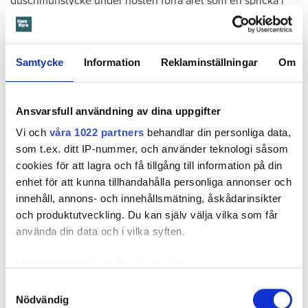
duschmunstycke under hösten förra året som en spricka i
plastmattan på väggen i duschen upptäcktes. Strax efter
detta lät värden ett företag göra en besiktning av
badrummet. Då upptäcktes att vatten läckt från den trasiga
Samtycke
Information
Reklaminställningar
Om
svetsskarven under en längre tid och orsakat omfattande
vattenskador.
Därför sade den privata hyresvärden upp hyreskontraktet
Ansvarsfull användning av dina uppgifter
med hänvisning till att hyresgästen inte iakttagit sin så
Vi och
våra 1022 partners
behandlar din personliga data,
kallade vårdplikt (se faktaruta). Eftersom han inte gick med
som t.ex. ditt IP-nummer, och använder teknologi såsom
på att flytta fick hyresnämnden i Malmö pröva
cookies för att lagra och få tillgång till information på din
uppsägningen.
enhet för att kunna tillhandahålla personliga annonser och
innehåll, annons- och innehållsmätning, åskådarinsikter
och produktutveckling. Du kan själv välja vilka som får
använda din data och i vilka syften.
Med din tillåtelse skulle vi även vilja:
Samla in information om din geografiska plats
Samtyckesval
Nödvändig
som kan ha en noggrannhet på upp till flera meter