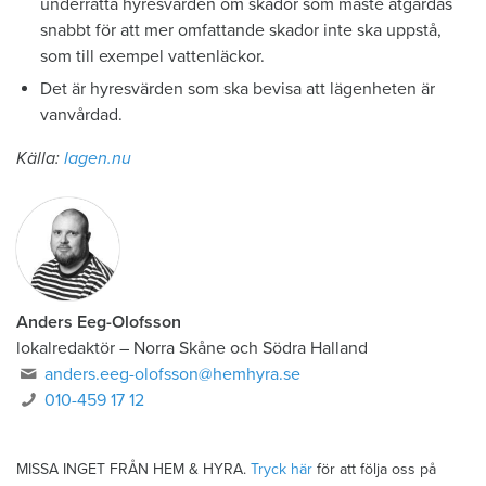
underrätta hyresvärden om skador som måste åtgärdas
snabbt för att mer omfattande skador inte ska uppstå,
som till exempel vattenläckor.
Det är hyresvärden som ska bevisa att lägenheten är
vanvårdad.
Källa:
lagen.nu
Anders Eeg-Olofsson
lokalredaktör
–
Norra Skåne och Södra Halland
anders.eeg-olofsson@hemhyra.se
010-459 17 12
MISSA INGET FRÅN HEM & HYRA.
Tryck här
för att följa oss på