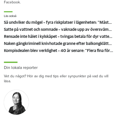
Facebook.
Läs också
Så undviker du mögel – fyra riskplatser i lägenheten: ”Måste städa bort”
Satte på vattnet och somnade – vaknade upp av översvämning hos grannen
Rensade inte hålet i kylskåpet – tvingas betala för dyr vattenskada
Naken gängkriminell knivhotade granne efter balkongklättring
Kompisdealen blev verklighet – 40 år senare: "Flera fina fördelar med att dela bostad"
Din lokala reporter
Vet du något? Hör av dig med tips eller synpunkter på vad du vill
läsa.