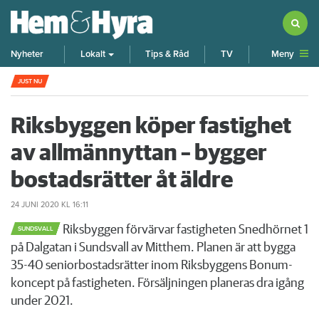
Meny
Nyheter
Lokalt
Tips & Råd
TV
Pensionären begick övergrepp mot grannflickan – nu 
JUST NU
Riksbyggen köper fastighet
av allmännyttan – bygger
bostadsrätter åt äldre
24 JUNI 2020
KL 16:11
Riksbyggen förvärvar fastigheten Snedhörnet 1
SUNDSVALL
på Dalgatan i Sundsvall av Mitthem. Planen är att bygga
35-40 seniorbostadsrätter inom Riksbyggens Bonum-
koncept på fastigheten. Försäljningen planeras dra igång
under 2021.