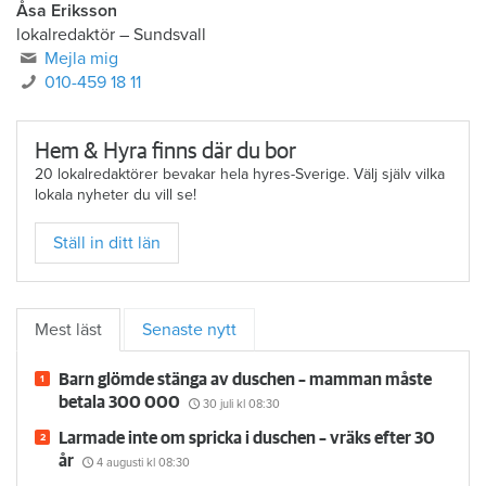
Åsa Eriksson
lokalredaktör
–
Sundsvall
Mejla mig
010-459 18 11
Hem & Hyra finns där du bor
20 lokalredaktörer bevakar hela hyres-Sverige. Välj själv vilka
lokala nyheter du vill se!
Ställ in ditt län
Mest läst
Senaste nytt
Barn glömde stänga av duschen – mamman måste
betala 300 000
30 juli
kl 08:30
Larmade inte om spricka i duschen – vräks efter 30
år
4 augusti
kl 08:30