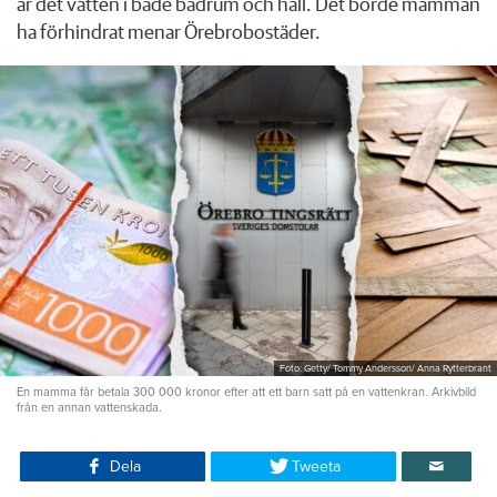
är det vatten i både badrum och hall. Det borde mamman
ha förhindrat menar Örebrobostäder.
Foto: Getty/ Tommy Andersson/ Anna Rytterbrant
En mamma får betala 300 000 kronor efter att ett barn satt på en vattenkran. Arkivbild
från en annan vattenskada.
Dela
Tweeta