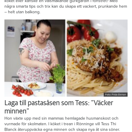
köket eller kanske en välsmakande gurkgardin i fönstret? Med
några smarta tips och trix kan du skapa ett vackert, prunkande hem
– helt utan balkong.
Foto: Frida Ekman
Laga till pastasåsen som Tess: ”Väcker
minnen”
Hon växte upp med sin mammas hemlagade husmanskost och
vurmade för skolmaten. I köket i trean i Rönninge vill Tess Thi
Blanck återuppväcka egna minnen och skapa nya åt sina söner.