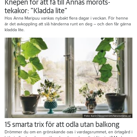
Knepen för att få till Annas morots-
tekakor: ”Kladda lite”
Hos Anna Maripuu vankas nybakt flera dagar i veckan. För henne
är det avkoppling att slå händerna runt en deg – och den får gärna
kladda lite.
Foto: Karin Hasselström/Newbotanic.se
15 smarta trix för att odla utan balkong
Drömmer du om en grönskande oas i vardagsrummet, en örtagård i