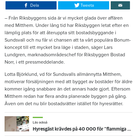
Dela
Tweeta
– Från Riksbyggens sida är vi mycket glada över affären
med Mitthem. Under lång tid har Riksbyggen letat efter en
lämplig plats för att återuppta sitt bostadsbyggande i
Sundsvall och nu får vi chansen att ta vårt populära Bonum-
koncept till ett mycket bra läge i staden, säger Lars
Lundgren, marknadsområdeschef för Riksbyggen Bostad
Norr, i ett pressmeddelande.
Lotta Björklund, vd för Sundsvalls allmännytta Mitthem,
motiverar försäljningen med att bygget av bostäder för äldre
kommer igång snabbare än det annars hade gjort. Eftersom
Mitthem redan har flera andra planerade byggen på gång.
Även om det nu blir bostadsrätter istället för hyresrätter.
Läs också
Hyresgäst krävdes på 40 000 för "flammiga väggar" – därför höll inte värdens bevis i rätten