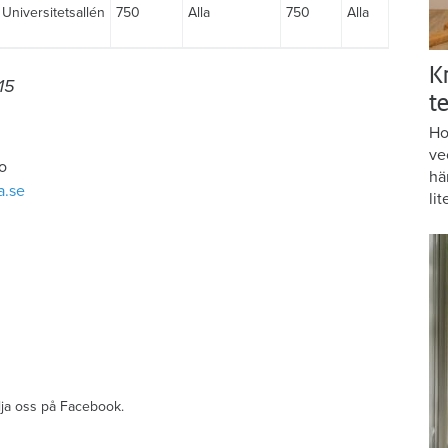
Universitetsallén
750
Alla
750
Alla
K
15
te
Ho
ve
o
hä
a.se
lit
ölja oss på Facebook.