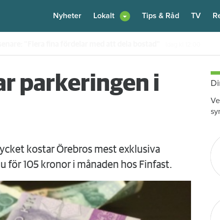
Nyheter
Lokalt
Tips & Råd
TV
R
en – nu kräver värden honom på 100 000 kronor
Idag kl 10:30
r parkeringen i
Di
Ve
sy
ycket kostar Örebros mest exklusiva
 du för 105 kronor i månaden hos Finfast.