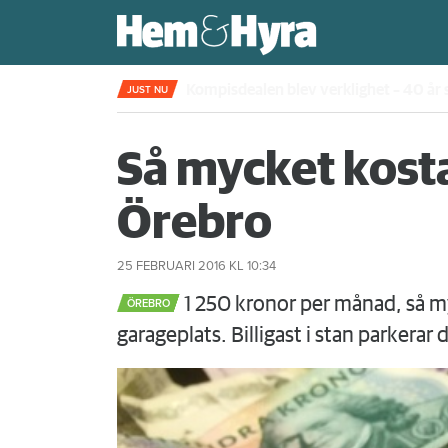
Rökte inomhus och övergav lägenhet
JUST NU
Så mycket kosta
Örebro
25 FEBRUARI 2016
KL 10:34
1 250 kronor per månad, så m
ÖREBRO
garageplats. Billigast i stan parkerar