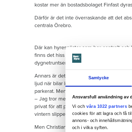
kostar mer än bostadsbolaget Finfast dyras
Därför är det inte överraskande att det abs
centrala Örebro.
Där kan hyresgäster som bor centralt och 
finns det hiss mellan våningsplanen, flera
dygnetruntservice.
Annars är det som parkeringshus är mest: 
Samtycke
ljud när bilar kör in och ut ur betongbyg
parkerat. Men det är företaget som betalar
Ansvarsfull användning av d
– Jag tror mest det är företag som parkerar
privat för att parkera. Men nu är det mycket
Vi och
våra 1022 partners
be
cookies för att lagra och få t
vintern slipper man snö och is på bilen, s
annons- och innehållsmätning
Men Christian Behrn på Behrn fastigheter tr
och i vilka syften.