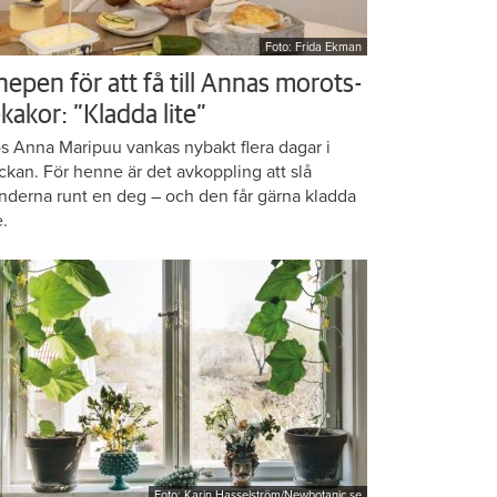
Foto: Frida Ekman
nepen för att få till Annas morots-
kakor: ”Kladda lite”
s Anna Maripuu vankas nybakt flera dagar i
ckan. För henne är det avkoppling att slå
nderna runt en deg – och den får gärna kladda
e.
Foto: Karin Hasselström/Newbotanic.se