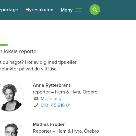
eportage
Hyresakuten
Meny
n lokala reporter
t du något? Hör av dig med tips eller
npunkter på vad du vill läsa.
Anna Rytterbrant
reporter
–
Hem & Hyra, Örebro
Mejla mig
010- 45 916 01
Mattias Frödén
Reporter
–
Hem & Hyra, Örebro