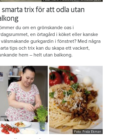
 smarta trix för att odla utan
alkong
ömmer du om en grönskande oas i
rdagsrummet, en örtagård i köket eller kanske
 välsmakande gurkgardin i fönstret? Med några
arta tips och trix kan du skapa ett vackert,
unkande hem – helt utan balkong.
Foto: Frida Ekman