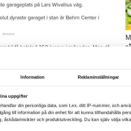
te garageplats på Lars Wivallius väg.
olut dyraste garaget i stan är Behrn Center i
M
–
har bil få betala 1 250 kronor i månaden. Men då
 olika betalsätt, kameraövervakning och
Fo
kr
kl
sp
en svag doft av kvardröjande avgaser och hårt
Information
Reklaminställningar
mu
gnaden. Hem & Hyra träffar en man som just
.
ina uppgifter
 här – jag skulle själv aldrig betala så mycket
 värt att stå så här. Det är väldigt centralt och på
handlar din personliga data, som t.ex. ditt IP-nummer, och anv
illgång till information på din enhet för att kunna tillhandahålla pe
äger mannen som inte vill uppge sitt namn.
, åskådarinsikter och produktutveckling. Du kan själv välja vilk
or inte att det skiljer så mycket, egentligen.