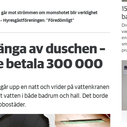
15
om går mot strömmen om momshotet blir verklighet
b
 – Hyresgästföreningen: ”Föredömligt”
Dr
va
en
sm
änga av duschen –
pr
 betala 300 000
går upp en natt och vrider på vattenkranen
 vatten i både badrum och hall. Det borde
obostäder.