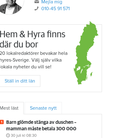
Mejla mig
010-45 91 571
Hem & Hyra finns
där du bor
20 lokalredaktörer bevakar hela
hyres-Sverige. Välj själv vilka
lokala nyheter du vill se!
Ställ in ditt län
Mest läst
Senaste nytt
Barn glömde stänga av duschen –
mamman måste betala 300 000
30 juli
kl 08:30