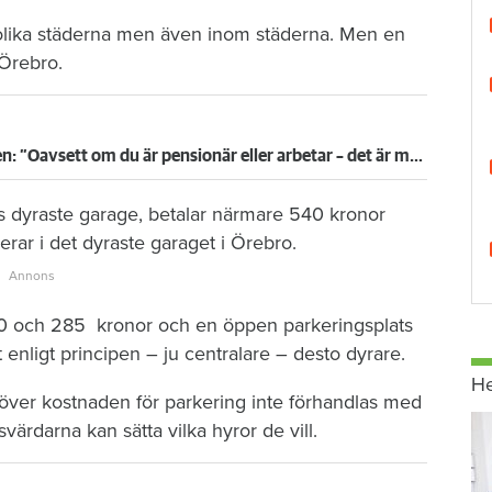
e olika städerna men även inom städerna. Men en
 Örebro.
Här skjuter parkeringshyran i höjden: ”Oavsett om du är pensionär eller arbetar – det är mycket pengar”
ns dyraste garage, betalar närmare 540 kronor
ar i det dyraste garaget i Örebro.
50 och 285 kronor och en öppen parkeringsplats
enligt principen – ju centralare – desto dyrare.
H
ehöver kostnaden för parkering inte förhandlas med
ärdarna kan sätta vilka hyror de vill.