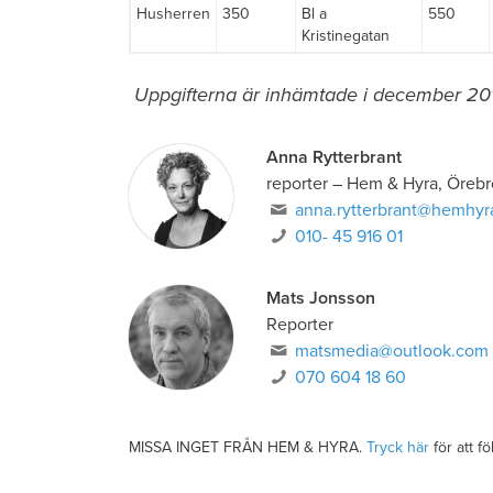
Husherren
350
Bl a
550
Kristinegatan
Uppgifterna är inhämtade i december 20
Anna Rytterbrant
reporter
–
Hem & Hyra, Örebr
anna.rytterbrant@hemhyr
010- 45 916 01
Mats Jonsson
Reporter
matsmedia@outlook.com
070 604 18 60
MISSA INGET FRÅN HEM & HYRA.
Tryck här
för att f