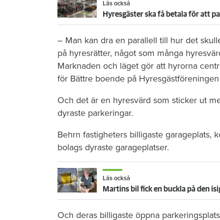
Läs också
– Man kan dra en parallell till hur det sk
på hyresrätter, något som många hyresvär
Marknaden och läget gör att hyrorna centra
för Bättre boende på Hyresgästföre­ningen
Och det är en hyresvärd som sticker ut me
dyraste parkeringar.
Behrn fastigheters billigaste garageplats,
bolags dyraste garageplatser.
Läs också
Martins bil fick en buckla på den is
Och deras billigaste öppna parkeringsplat