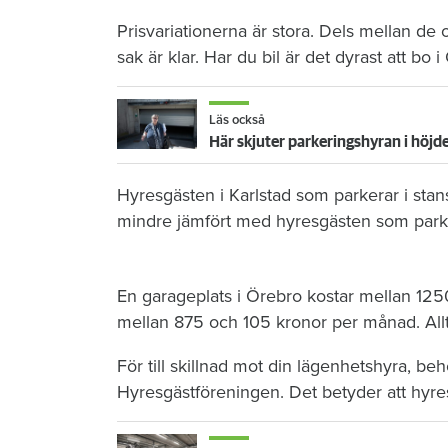
Prisvariationerna är stora. Dels mellan d
sak är klar. Har du bil är det dyrast att bo i
Läs också
Hyresgästen i Karlstad som parkerar i sta
mindre jämfört med hyresgästen som parker
En garageplats i Örebro kostar mellan 12
mellan 875 och 105 kronor per månad. Allt 
För till skillnad mot din lägenhetshyra, b
Hyresgästföreningen. Det betyder att hyresv