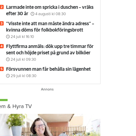
Larmade inte om spricka i duschen – vräks
efter 30 år
4 augusti
kl 08:30
”Visste inte att man måste ändra adress” –
kvinna döms för folkbokföringsbrott
24 juli
kl 16:10
Flyttfirma anmäls: dök upp tre timmar för
sent och höjde priset på grund av bilköer
24 juli
kl 09:30
Försvunnen man får behålla sin lägenhet
29 juli
kl 08:30
em & Hyra TV