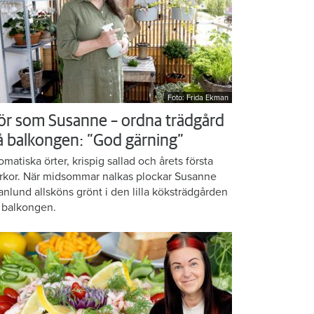
Foto: Frida Ekman
ör som Susanne – ordna trädgård
å balkongen: ”God gärning”
omatiska örter, krispig sallad och årets första
rkor. När midsommar nalkas plockar Susanne
anlund allsköns grönt i den lilla köksträdgården
 balkongen.