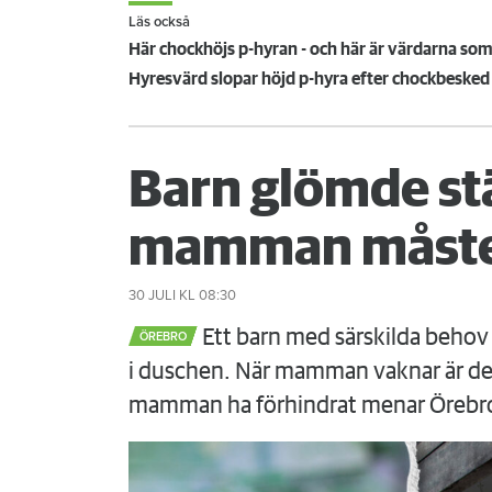
Läs också
Här chockhöjs p-hyran - och här är värdarna s
Hyresvärd slopar höjd p-hyra efter chockbesked
Barn glömde st
mamman måste
30 JULI
KL 08:30
Ett barn med särskilda behov 
ÖREBRO
i duschen. När mamman vaknar är det
mamman ha förhindrat menar Örebr