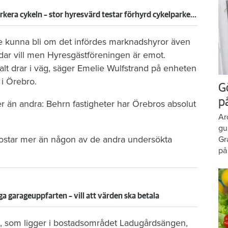
Hyresgäster ska få betala för att parkera cykeln – stor hyresvärd testar förhyrd cykelparkering
ulle kunna bli om det infördes marknadshyror även
dar vill men Hyresgästföreningen är emot.
lt drar i väg, säger Emelie Wulfstrand på enheten
 i Örebro.
G
p
r än andra: Behrn fastigheter har Örebros absolut
Ar
gu
 kostar mer än någon av de andra undersökta
Gr
på
iga garageuppfarten – vill att värden ska betala
s, som ligger i bostadsområdet Ladugårdsängen,