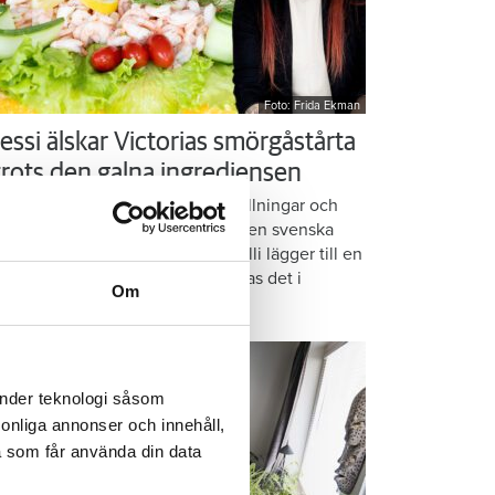
Foto: Frida Ekman
essi älskar Victorias smörgåstårta
 trots den galna ingrediensen
rmbrödsskivor i rader, krämiga fyllningar och
ispiga grönsaker. Det är basen i den svenska
assikern smörgåstårta. Victoria Lalli lägger till en
ecialingrediens – och ändå vattnas det i
Om
nnen på självaste Messi.
änder teknologi såsom
rsonliga annonser och innehåll,
a som får använda din data