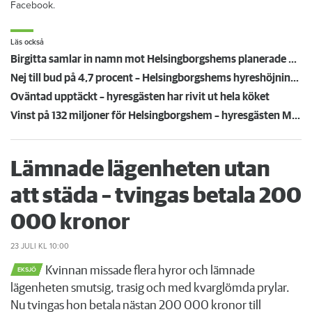
Facebook.
Läs också
Birgitta samlar in namn mot Helsingborgshems planerade hyreshöjning på 4,7 procent
Nej till bud på 4,7 procent – Helsingborgshems hyreshöjning kan komma i efterhand
Oväntad upptäckt – hyresgästen har rivit ut hela köket
Vinst på 132 miljoner för Helsingborgshem – hyresgästen Marianne önskar återhållsamhet
Lämnade lägenheten utan
att städa – tvingas betala 200
000 kronor
23 JULI
KL 10:00
Kvinnan missade flera hyror och lämnade
EKSJÖ
lägenheten smutsig, trasig och med kvarglömda prylar.
Nu tvingas hon betala nästan 200 000 kronor till