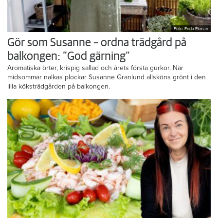
Foto: Frida Ekman
Gör som Susanne – ordna trädgård på
balkongen: ”God gärning”
Aromatiska örter, krispig sallad och årets första gurkor. När
midsommar nalkas plockar Susanne Granlund allsköns grönt i den
lilla köksträdgården på balkongen.