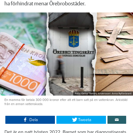
ha förhindrat menar Örebrobostäder.
Foto: Getty/ Tommy Andersson/ Anna Rytterbrant
En mamma får betala 300 000 kronor efter att ett barn satt på en vattenkran. Arkivbild
från en annan vattenskada.
Dela
Tweeta
Det är en natt hösten 2022. Barnet som har diagnostiserats