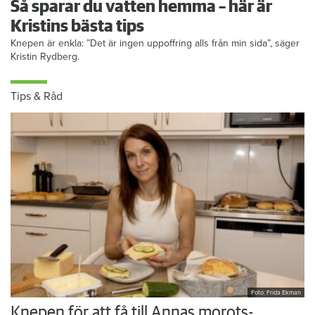
Så sparar du vatten hemma – här är
Kristins bästa tips
Knepen är enkla: ”Det är ingen uppoffring alls från min sida”, säger
Kristin Rydberg.
Tips & Råd
Foto: Frida Ekman
Knepen för att få till Annas morots-