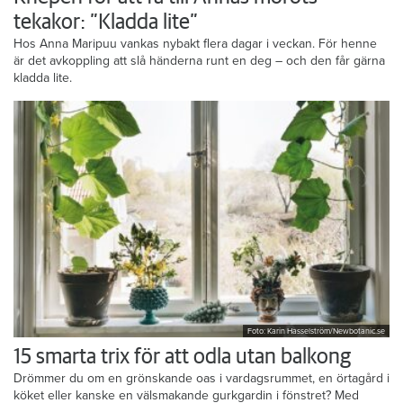
tekakor: ”Kladda lite”
Hos Anna Maripuu vankas nybakt flera dagar i veckan. För henne
är det avkoppling att slå händerna runt en deg – och den får gärna
kladda lite.
Foto: Karin Hasselström/Newbotanic.se
15 smarta trix för att odla utan balkong
Drömmer du om en grönskande oas i vardagsrummet, en örtagård i
köket eller kanske en välsmakande gurkgardin i fönstret? Med