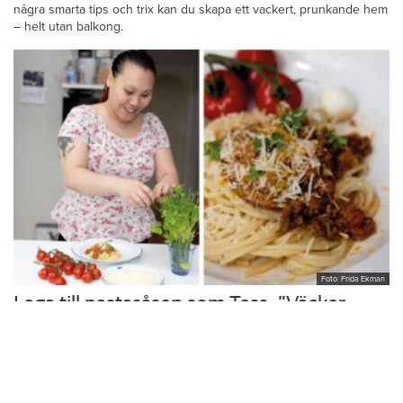
några smarta tips och trix kan du skapa ett vackert, prunkande hem
– helt utan balkong.
Foto: Frida Ekman
Laga till pastasåsen som Tess: ”Väcker
minnen”
Hon växte upp med sin mammas hemlagade husmanskost och
vurmade för skolmaten. I köket i trean i Rönninge vill Tess Thi
Blanck återuppväcka egna minnen och skapa nya åt sina söner.