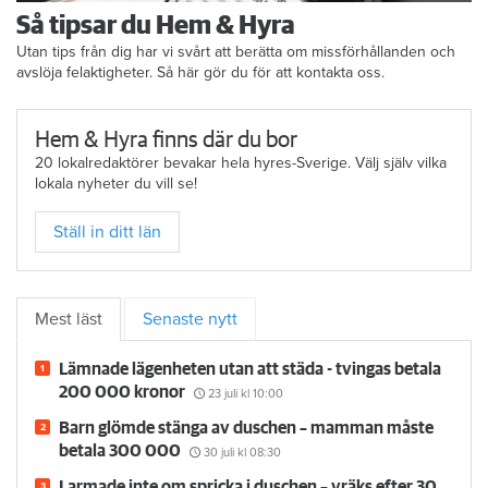
Så tipsar du Hem & Hyra
Utan tips från dig har vi svårt att berätta om missförhållanden och
avslöja felaktigheter. Så här gör du för att kontakta oss.
Hem & Hyra finns där du bor
20 lokalredaktörer bevakar hela hyres-Sverige. Välj själv vilka
lokala nyheter du vill se!
Ställ in ditt län
Mest läst
Senaste nytt
Lämnade lägenheten utan att städa - tvingas betala
200 000 kronor
23 juli
kl 10:00
Barn glömde stänga av duschen – mamman måste
betala 300 000
30 juli
kl 08:30
Larmade inte om spricka i duschen – vräks efter 30