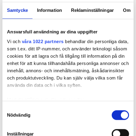
har sugit upp vattnet så att det spridit sig in i både kök och
vardagsrum.
Samtycke
Information
Reklaminställningar
Om
Ansvarsfull användning av dina uppgifter
Vi och
våra 1022 partners
behandlar din personliga data,
som t.ex. ditt IP-nummer, och använder teknologi såsom
cookies för att lagra och få tillgång till information på din
enhet för att kunna tillhandahålla personliga annonser och
innehåll, annons- och innehållsmätning, åskådarinsikter
och produktutveckling. Du kan själv välja vilka som får
använda din data och i vilka syften.
Foto: Arkivbild: Anna Rytterbrant
Foto: Arkivbild: Anna Rytterbrant
Med din tillåtelse skulle vi även vilja:
Vattnet spred sig genom sanden under golvet in till vardagsrum och kök.
Samla in information om din geografiska plats
Samtyckesval
Biden är en arkivbild från en annan vattenskada.
Nödvändig
som kan ha en noggrannhet på upp till flera meter
Hemförsäkring eller inte – det är frågan
Identifiera din enhet genom att aktivt skanna den
för specifika kännetecken (fingeravtryck)
I anteckningarna framgår att Örebrobostäder gång på gång
Inställningar