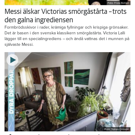
Foto: Frida Ekman
Messi älskar Victorias smörgåstårta – trots
den galna ingrediensen
Formbrödsskivor i rader, krämiga fyllningar och krispiga grönsaker.
Det är basen i den svenska klassikern smörgåstårta. Victoria Lalli
lägger till en specialingrediens – och ändå vattnas det i munnen på
självaste Messi.
Foto: Tomas Ohlsson