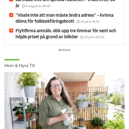
år
4 augusti
kl 08:30
”Visste inte att man måste ändra adress” – kvinna
döms för folkbokföringsbrott
24 juli
kl 16:10
Flyttfirma anmäls: dök upp tre timmar för sent och
höjde priset på grund av bilköer
24 juli
kl 09:30
Hem & Hyra TV