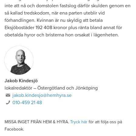
inte att nå och domstolen fastslog därför skulden genom en
så kallad tredskodom, när ena parten uteblir vid
förhandlingen. Kvinnan är nu skyldig att betala
Eksjöbostäder 192 408 kronor plus ränta bland annat för
obetalda hyror och bristerna hon orsakat i lägenheten.
Jakob Kindesjö
lokalredaktör
–
Östergötland och Jönköping
jakob.kindesjo@hemhyra.se
010-459 21 48
MISSA INGET FRÅN HEM & HYRA.
Tryck här
för att följa oss på
Facebook.