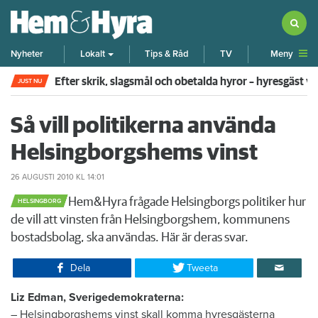
Meny
Nyheter
Lokalt
Tips & Råd
TV
Efter skrik, slagsmål och obetalda hyror – hyresgäst v
JUST NU
Så vill politikerna använda
Helsingborgshems vinst
26 AUGUSTI 2010
KL 14:01
​Hem&Hyra frågade Helsingborgs politiker hur
HELSINGBORG
de vill att vinsten från Helsingborgshem, kommunens
bostadsbolag, ska användas. Här är deras svar.
Dela
Tweeta
Liz Edman, Sverigedemokraterna:
– Helsingborgshems vinst skall komma hyresgästerna