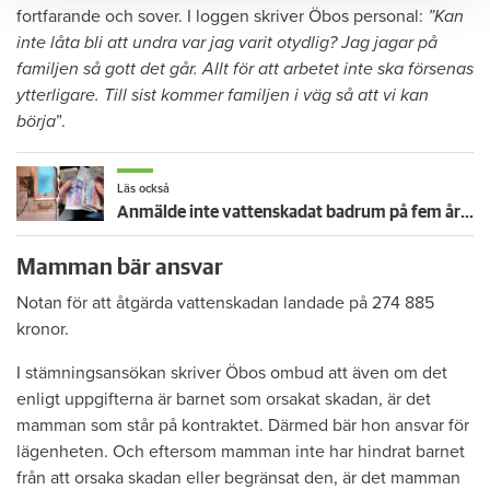
fortfarande och sover. I loggen skriver Öbos personal:
”Kan
inte låta bli att undra var jag varit otydlig? Jag jagar på
familjen så gott det går. Allt för att arbetet inte ska försenas
ytterligare. Till sist kommer familjen i väg så att vi kan
börja
”.
Läs också
Anmälde inte vattenskadat badrum på fem år – krävs på 125 000 kronor
Mamman bär ansvar
Notan för att åtgärda vattenskadan landade på 274 885
kronor.
I stämningsansökan skriver Öbos ombud att även om det
enligt uppgifterna är barnet som orsakat skadan, är det
mamman som står på kontraktet. Därmed bär hon ansvar för
lägenheten. Och eftersom mamman inte har hindrat barnet
från att orsaka skadan eller begränsat den, är det mamman