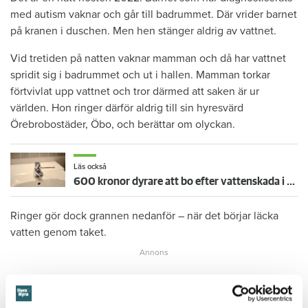
med autism vaknar och går till badrummet. Där vrider barnet
på kranen i duschen. Men hen stänger aldrig av vattnet.
Vid tretiden på natten vaknar mamman och då har vattnet
spridit sig i badrummet och ut i hallen. Mamman torkar
förtvivlat upp vattnet och tror därmed att saken är ur
världen. Hon ringer därför aldrig till sin hyresvärd
Örebrobostäder, Öbo, och berättar om olyckan.
Läs också
600 kronor dyrare att bo efter vattenskada i Varberg
Ringer gör dock grannen nedanför – när det börjar läcka
vatten genom taket.
När Öbo börjar undersöka skadan i januari 2023 visar det
sig att den är större än man först trott. Sanden under golvet