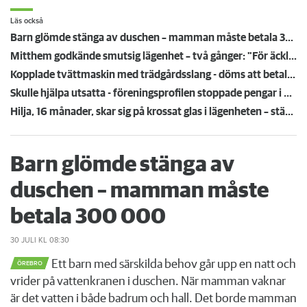
Läs också
Barn glömde stänga av duschen – mamman måste betala 300 000
Mitthem godkände smutsig lägenhet – två gånger: "För äckligt för att flytta in"
Kopplade tvättmaskin med trädgårdsslang - döms att betala en miljon efter vattenskada
Skulle hjälpa utsatta - föreningsprofilen stoppade pengar i egen ficka
Hilja, 16 månader, skar sig på krossat glas i lägenheten – städmiss från tidigare hyresgäst
Barn glömde stänga av
duschen – mamman måste
betala 300 000
30 JULI
KL 08:30
Ett barn med särskilda behov går upp en natt och
ÖREBRO
vrider på vattenkranen i duschen. När mamman vaknar
är det vatten i både badrum och hall. Det borde mamman