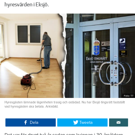
hyresvärden i Eksjö.
Foto: TT
Hyresgästen lämnade lägenheten trasig och ostädad. Nu har Eksjö tingsrätt fastställt
vad hyresgästen ska betala. Arkivbild.
Dela
Tweeta
Det var för drygt två år sedan som kvinnan i 30-årsåldern