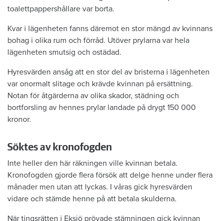
toalettpappershållare var borta.
Kvar i lägenheten fanns däremot en stor mängd av kvinnans
bohag i olika rum och förråd. Utöver prylarna var hela
lägenheten smutsig och ostädad.
Hyresvärden ansåg att en stor del av bristerna i lägenheten
var onormalt slitage och krävde kvinnan på ersättning.
Notan för åtgärderna av olika skador, städning och
bortforsling av hennes prylar landade på drygt 150 000
kronor.
Söktes av kronofogden
Inte heller den här räkningen ville kvinnan betala.
Kronofogden gjorde flera försök att delge henne under flera
månader men utan att lyckas. I våras gick hyresvärden
vidare och stämde henne på att betala skulderna.
När tingsrätten i Eksjö prövade stämningen gick kvinnan