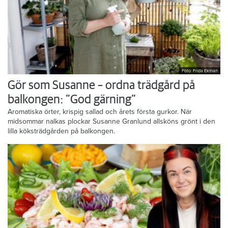
Foto: Frida Ekman
Gör som Susanne – ordna trädgård på
balkongen: ”God gärning”
Aromatiska örter, krispig sallad och årets första gurkor. När
midsommar nalkas plockar Susanne Granlund allsköns grönt i den
lilla köksträdgården på balkongen.