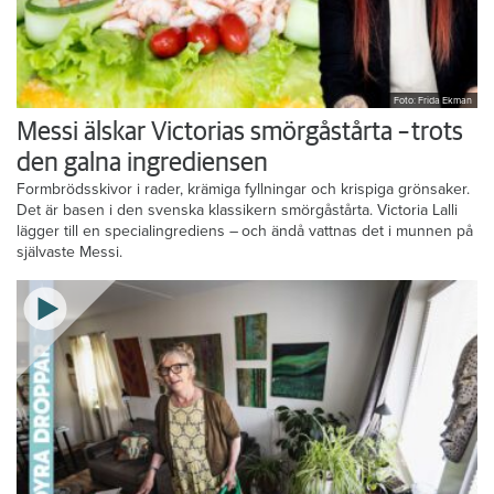
Foto: Frida Ekman
Messi älskar Victorias smörgåstårta – trots
den galna ingrediensen
Formbrödsskivor i rader, krämiga fyllningar och krispiga grönsaker.
Det är basen i den svenska klassikern smörgåstårta. Victoria Lalli
lägger till en specialingrediens – och ändå vattnas det i munnen på
självaste Messi.