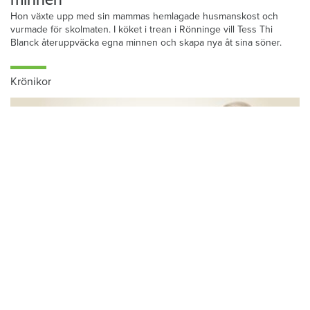
minnen”
Hon växte upp med sin mammas hemlagade husmanskost och
vurmade för skolmaten. I köket i trean i Rönninge vill Tess Thi
Blanck återuppväcka egna minnen och skapa nya åt sina söner.
Krönikor
Du läser:
Simrishamnsbostäder vill höja hyran med 2,9 procent