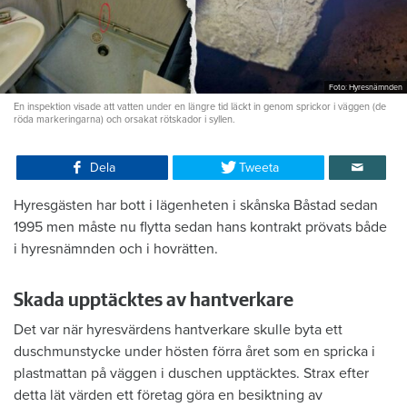
Foto: Hyresnämnden
En inspektion visade att vatten under en längre tid läckt in genom sprickor i väggen (de
röda markeringarna) och orsakat rötskador i syllen.
Dela
Tweeta
Hyresgästen har bott i lägenheten i skånska Båstad sedan
1995 men måste nu flytta sedan hans kontrakt prövats både
i hyresnämnden och i hovrätten.
Skada upptäcktes av hantverkare
Det var när hyresvärdens hantverkare skulle byta ett
duschmunstycke under hösten förra året som en spricka i
plastmattan på väggen i duschen upptäcktes. Strax efter
detta lät värden ett företag göra en besiktning av