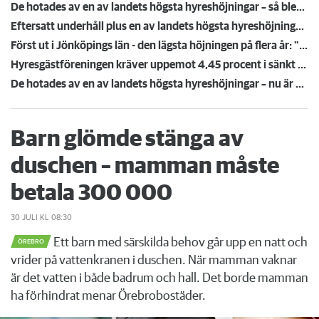
De hotades av en av landets högsta hyreshöjningar – så blev det
Eftersatt underhåll plus en av landets högsta hyreshöjningar – hyresgäster får ta smällen för miljonförlusterna
Först ut i Jönköpings län - den lägsta höjningen på flera år: "Vi är på väg neråt nu"
Hyresgästföreningen kräver uppemot 4,45 procent i sänkt hyra: "Gränsen är nådd"
De hotades av en av landets högsta hyreshöjningar – nu är hyrorna klara
Barn glömde stänga av
duschen – mamman måste
betala 300 000
30 JULI
KL 08:30
Ett barn med särskilda behov går upp en natt och
ÖREBRO
vrider på vattenkranen i duschen. När mamman vaknar
är det vatten i både badrum och hall. Det borde mamman
ha förhindrat menar Örebrobostäder.