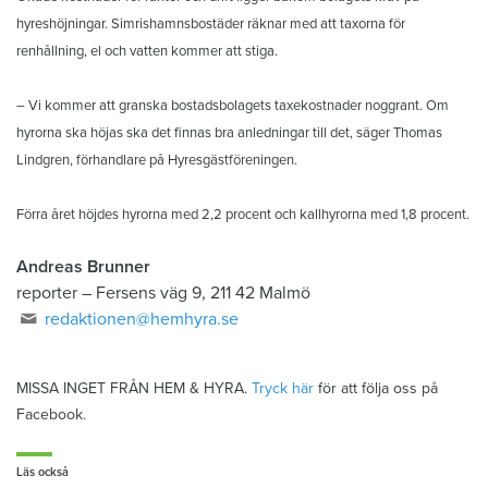
hyreshöjningar. Simrishamnsbostäder räknar med att taxorna för
renhållning, el och vatten kommer att stiga.
– Vi kommer att granska bostadsbolagets taxekostnader noggrant. Om
hyrorna ska höjas ska det finnas bra anledningar till det, säger Thomas
Lindgren, förhandlare på Hyresgästföreningen.
Förra året höjdes hyrorna med 2,2 procent och kallhyrorna med 1,8 procent.
Andreas Brunner
reporter
–
Fersens väg 9, 211 42 Malmö
redaktionen@hemhyra.se
MISSA INGET FRÅN HEM & HYRA.
Tryck här
för att följa oss på
Facebook.
Läs också