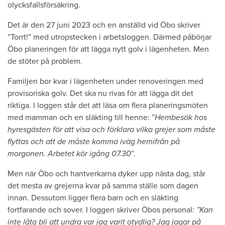
olycksfallsförsäkring.
Det är den 27 juni 2023 och en anställd vid Öbo skriver
”Torrt!” med utropstecken i arbetsloggen. Därmed påbörjar
Öbo planeringen för att lägga nytt golv i lägenheten. Men
de stöter på problem.
Familjen bor kvar i lägenheten under renoveringen med
provisoriska golv. Det ska nu rivas för att lägga dit det
riktiga. I loggen står det att läsa om flera planeringsmöten
med mamman och en släkting till henne: ”
Hembesök hos
hyresgästen för att visa och förklara vilka grejer som måste
flyttas och att de måste komma iväg hemifrån på
morgonen. Arbetet kör igång 07.30
”.
Men när Öbo och hantverkarna dyker upp nästa dag, står
det mesta av grejerna kvar på samma ställe som dagen
innan. Dessutom ligger flera barn och en släkting
fortfarande och sover. I loggen skriver Öbos personal:
”Kan
inte låta bli att undra var jag varit otydlig? Jag jagar på