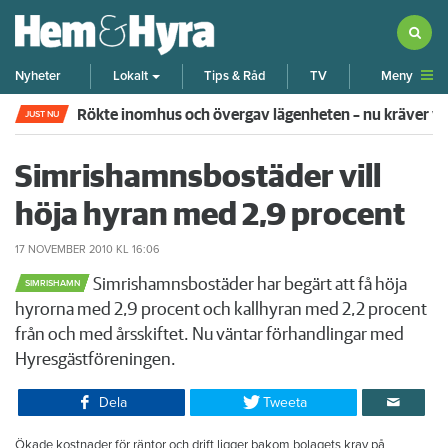
Meny
Nyheter
Lokalt
Tips & Råd
TV
Rökte inomhus och övergav lägenheten – nu kräver 
JUST NU
Simrishamnsbostäder vill
höja hyran med 2,9 procent
17 NOVEMBER 2010
KL 16:06
Simrishamnsbostäder har begärt att få höja
SIMRISHAMN
hyrorna med 2,9 procent och kallhyran med 2,2 procent
från och med årsskiftet. Nu väntar förhandlingar med
Hyresgästföreningen.
Dela
Tweeta
Ökade kostnader för räntor och drift ligger bakom bolagets krav på