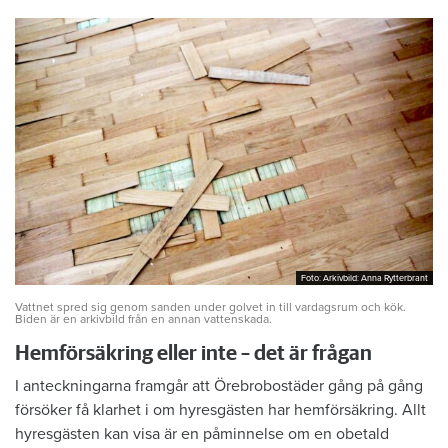
Foto: Arkivbild: Anna Rytterbrant
Foto: Arkivbild: Anna Rytterbrant
Vattnet spred sig genom sanden under golvet in till vardagsrum och kök.
Biden är en arkivbild från en annan vattenskada.
Hemförsäkring eller inte – det är frågan
I anteckningarna framgår att Örebrobostäder gång på gång
försöker få klarhet i om hyresgästen har hemförsäkring. Allt
hyresgästen kan visa är en påminnelse om en obetald