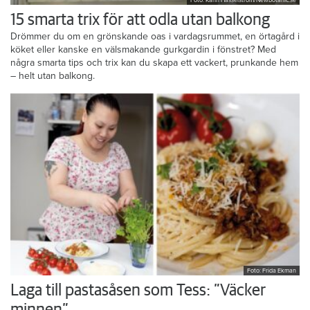
Foto: Karin Hasselström/Newbotanic.se
15 smarta trix för att odla utan balkong
Drömmer du om en grönskande oas i vardagsrummet, en örtagård i
köket eller kanske en välsmakande gurkgardin i fönstret? Med
några smarta tips och trix kan du skapa ett vackert, prunkande hem
– helt utan balkong.
Foto: Frida Ekman
Laga till pastasåsen som Tess: ”Väcker