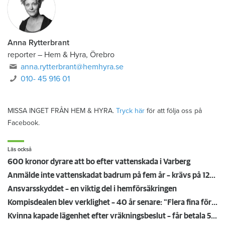
Anna Rytterbrant
reporter
–
Hem & Hyra, Örebro
anna.rytterbrant@hemhyra.se
010- 45 916 01
MISSA INGET FRÅN HEM & HYRA.
Tryck här
för att följa oss på
Facebook.
Läs också
600 kronor dyrare att bo efter vattenskada i Varberg
Anmälde inte vattenskadat badrum på fem år – krävs på 125 000 kronor
Ansvarsskyddet – en viktig del i hemförsäkringen
Kompisdealen blev verklighet – 40 år senare: "Flera fina fördelar med att dela bostad"
Kvinna kapade lägenhet efter vräkningsbeslut – får betala 50 000