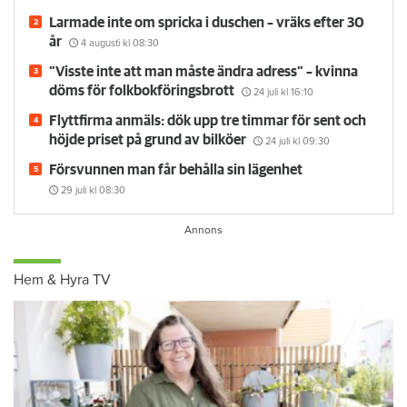
betala 300 000
30 juli
kl 08:30
Larmade inte om spricka i duschen – vräks efter 30
år
4 augusti
kl 08:30
”Visste inte att man måste ändra adress” – kvinna
döms för folkbokföringsbrott
24 juli
kl 16:10
Flyttfirma anmäls: dök upp tre timmar för sent och
höjde priset på grund av bilköer
24 juli
kl 09:30
Försvunnen man får behålla sin lägenhet
29 juli
kl 08:30
Hem & Hyra TV