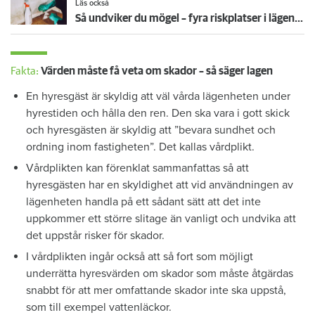
Läs också
Så undviker du mögel – fyra riskplatser i lägenheten: ”Måste städa bort”
Fakta:
Värden måste få veta om skador – så säger lagen
En hyresgäst är skyldig att väl vårda lägenheten under
hyrestiden och hålla den ren. Den ska vara i gott skick
och hyresgästen är skyldig att ”bevara sundhet och
ordning inom fastigheten”. Det kallas vårdplikt.
Vårdplikten kan förenklat sammanfattas så att
hyresgästen har en skyldighet att vid användningen av
lägenheten handla på ett sådant sätt att det inte
uppkommer ett större slitage än vanligt och undvika att
det uppstår risker för skador.
I vårdplikten ingår också att så fort som möjligt
underrätta hyresvärden om skador som måste åtgärdas
snabbt för att mer omfattande skador inte ska uppstå,
som till exempel vattenläckor.