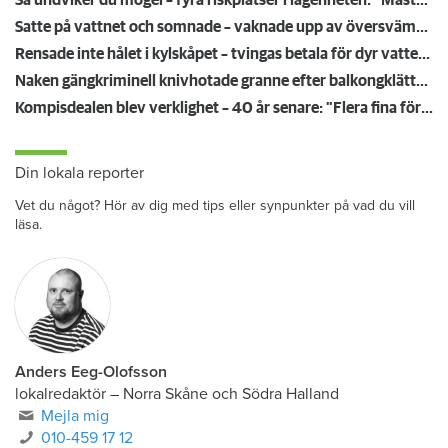
Så undviker du mögel – fyra riskplatser i lägenheten: ”Måste städa bort”
Satte på vattnet och somnade – vaknade upp av översvämning hos grannen
Rensade inte hålet i kylskåpet – tvingas betala för dyr vattenskada
Naken gängkriminell knivhotade granne efter balkongklättring
Kompisdealen blev verklighet – 40 år senare: "Flera fina fördelar med att dela bostad"
Din lokala reporter
Vet du något? Hör av dig med tips eller synpunkter på vad du vill
läsa.
Anders Eeg-Olofsson
lokalredaktör
–
Norra Skåne och Södra Halland
Mejla mig