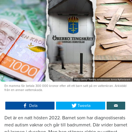
Foto: Getty/ Tommy Andersson/ Anna Rytterbrant
En mamma får betala 300 000 kronor efter att ett barn satt på en vattenkran. Arkivbild
från en annan vattenskada.
Dela
Tweeta
Det är en natt hösten 2022. Barnet som har diagnostiserats
med autism vaknar och går till badrummet. Där vrider barnet
på kranen i duschen. Men hen stänger aldrig av vattnet.