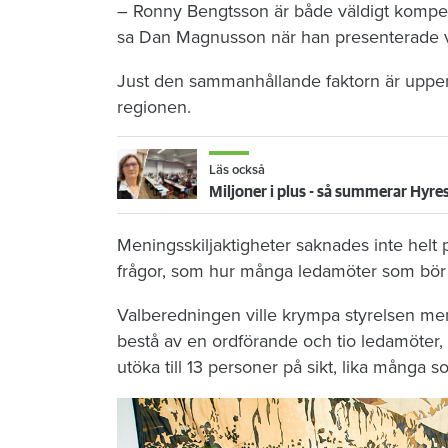
– Ronny Bengtsson är både väldigt kompet
sa Dan Magnusson när han presenterade v
Just den sammanhållande faktorn är uppenbar
regionen.
Läs också
Miljoner i plus - så summerar Hyre
Meningsskiljaktigheter saknades inte helt 
frågor, som hur många ledamöter som bör si
Valberedningen ville krympa styrelsen men 
bestå av en ordförande och tio ledamöter,
utöka till 13 personer på sikt, lika många s