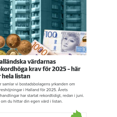
alländska värdarnas
ekordhöga krav för 2025 – här
r hela listan
r samlar vi bostadsbolagens yrkanden om
reshöjningar i Halland för 2025. Årets
rhandlingar har startat rekordtidigt, redan i juni.
 om du hittar din egen värd i listan.