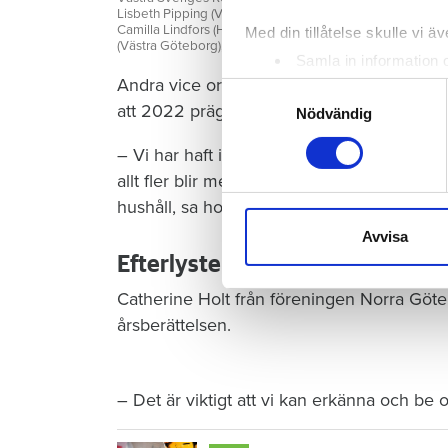
Lisbeth Pipping (Västra Göteborg), Stefan Lagholm (Frölu
Camilla Lindfors (Hisingen), Pamela Möller-Ajani (Norra
Med din tillåtelse skulle vi äve
(Västra Göteborg), Jan-Eric Theander (Södra Bohuslän), A
Samla in information 
Andra vice ordförande Lisbeth Pipping fö
Identifiera din enhet 
Samtyckesval
att 2022 präglats av hårda tider.
Ta reda på mer om hur dina pe
Nödvändig
eller dra tillbaka ditt samtyc
– Vi har haft inflation, ombildningshot och
allt fler blir medlemmar och tappet under 
Vi använder enhetsidentifierar
hushåll, sa hon och möttes av applåder.
sociala medier och analysera 
till de sociala medier och a
Avvisa
med annan information som du 
Efterlyste självkritik
Catherine Holt från föreningen Norra Götebor
årsberättelsen.
– Det är viktigt att vi kan erkänna och be o