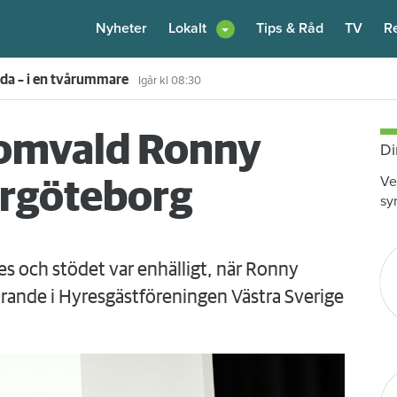
Nyheter
Lokalt
Tips & Råd
TV
R
enare: "Flera fina fördelar med att dela bostad"
6 augusti
kl 12:00
r omvald Ronny
Di
Ve
orgöteborg
sy
 och stödet var enhälligt, när Ronny
örande i Hyresgästföreningen Västra Sverige