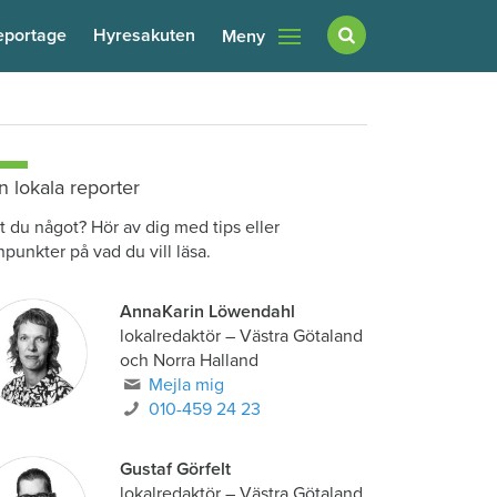
eportage
Hyresakuten
Meny
n lokala reporter
t du något? Hör av dig med tips eller
npunkter på vad du vill läsa.
AnnaKarin Löwendahl
lokalredaktör
–
Västra Götaland
och Norra Halland
Mejla mig
010-459 24 23
Gustaf Görfelt
lokalredaktör
–
Västra Götaland