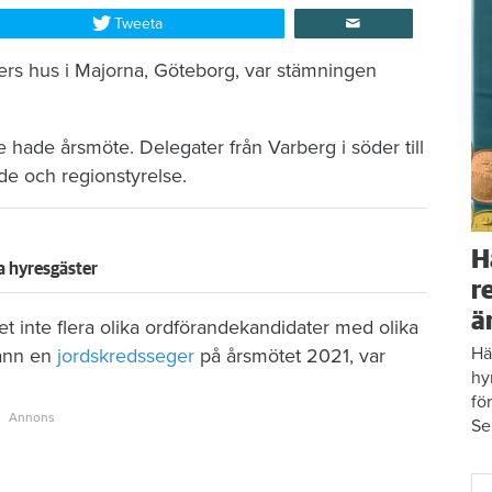
Tweeta
ers hus i Majorna, Göteborg, var stämningen
hade årsmöte. Delegater från Varberg i söder till
nde och regionstyrelse.
H
a hyresgäster
r
ä
det inte flera olika ordförandekandidater med olika
Hä
vann en
jordskredsseger
på årsmötet 2021, var
hy
fö
Se