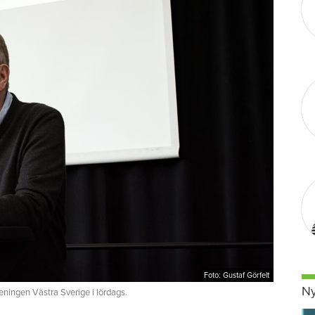
Foto: Gustaf Görfelt
Ny
eningen Västra Sverige i lördags.