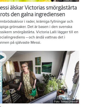
essi älskar Victorias smörgåstårta
 trots den galna ingrediensen
rmbrödsskivor i rader, krämiga fyllningar och
ispiga grönsaker. Det är basen i den svenska
assikern smörgåstårta. Victoria Lalli lägger till en
ecialingrediens – och ändå vattnas det i
nnen på självaste Messi.
Foto: Tomas Ohlsson