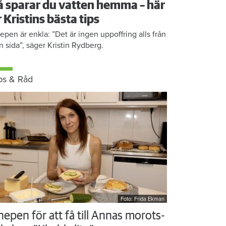
å sparar du vatten hemma – här
r Kristins bästa tips
epen är enkla: ”Det är ingen uppoffring alls från
n sida”, säger Kristin Rydberg.
ps & Råd
Foto: Frida Ekman
nepen för att få till Annas morots-