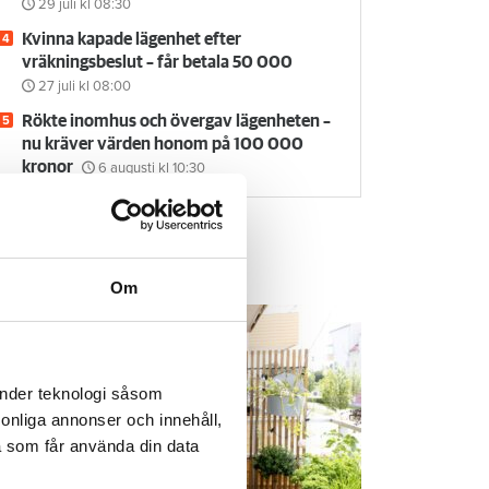
29 juli
kl 08:30
Kvinna kapade lägenhet efter
vräkningsbeslut – får betala 50 000
27 juli
kl 08:00
Rökte inomhus och övergav lägenheten –
nu kräver värden honom på 100 000
kronor
6 augusti
kl 10:30
em & Hyra TV
Om
änder teknologi såsom
rsonliga annonser och innehåll,
a som får använda din data