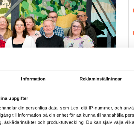
H
Information
Reklaminställningar
ina uppgifter
handlar din personliga data, som t.ex. ditt IP-nummer, och anv
illgång till information på din enhet för att kunna tillhandahålla pe
, åskådarinsikter och produktutveckling. Du kan själv välja vilk
Foto: Gustaf Görfelt
: Pedram Kouchakpour (regionchef, regionens högste tjänsteman),