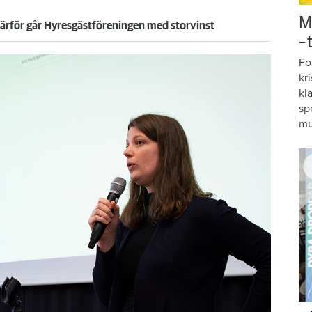
M
 därför går Hyresgästföreningen med storvinst
–
Fo
kr
kl
sp
mu