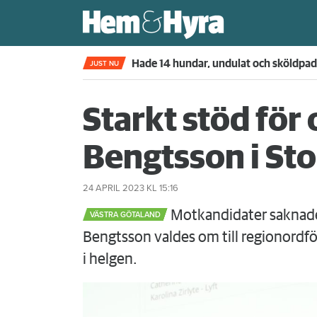
Kompisdealen blev verklighet – 40 år s
JUST NU
Starkt stöd fö
Bengtsson i St
24 APRIL 2023
KL 15:16
Motkandidater saknades
VÄSTRA GÖTALAND
Bengtsson valdes om till regionordf
i helgen.