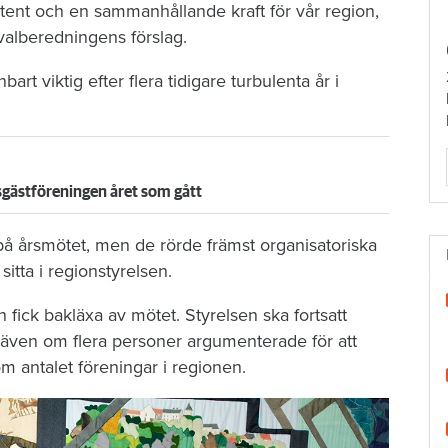
ent och en sammanhållande kraft för vår region,
alberedningens förslag.
t viktig efter flera tidigare turbulenta år i
sgästföreningen året som gått
på årsmötet, men de rörde främst organisatoriska
tta i regionstyrelsen.
fick bakläxa av mötet. Styrelsen ska fortsatt
 även om flera personer argumenterade för att
om antalet föreningar i regionen.