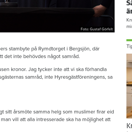
S
ä
Kn
mi
Foto: Gustaf Görfelt
Ti
ders stambyte på Rymdtorget i Bergsjön, där
t det inte behövdes något samråd.
en kronor. Jag tycker inte att vi ska förhandla
sgästernas samråd, inte Hyresgästföreningens, sa
t sitt årsmöte samma helg som muslimer firar eid
man vill att alla intresserade ska ha möjlighet att
K