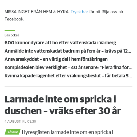
MISSA INGET FRÅN HEM & HYRA.
Tryck här
för att följa oss på
Facebook.
Läs också
600 kronor dyrare att bo efter vattenskada i Varberg
Anmälde inte vattenskadat badrum på fem år – krävs på 125 000 kronor
Ansvarsskyddet – en viktig del i hemförsäkringen
Kompisdealen blev verklighet – 40 år senare: "Flera fina fördelar med att dela bostad"
Kvinna kapade lägenhet efter vräkningsbeslut – får betala 50 000
Larmade inte om spricka i
duschen – vräks efter 30 år
4 AUGUSTI
KL 08:30
Hyresgästen larmade inte om en spricka i
BÅSTAD