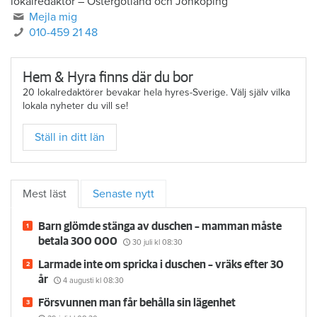
lokalredaktör
–
Östergötland och Jönköping
Mejla mig
010-459 21 48
Hem & Hyra finns där du bor
20 lokalredaktörer bevakar hela hyres-Sverige. Välj själv vilka
lokala nyheter du vill se!
Ställ in ditt län
Mest läst
Senaste nytt
Barn glömde stänga av duschen – mamman måste
betala 300 000
30 juli
kl 08:30
Larmade inte om spricka i duschen – vräks efter 30
år
4 augusti
kl 08:30
Försvunnen man får behålla sin lägenhet