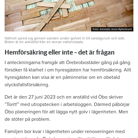
Foto: Arkivbild: Anna Rytterbrant
Foto: Arkivbild: Anna Rytterbrant
Vattnet spred sig genom sanden under golvet in till vardagsrum och kök.
Biden är en arkivbild från en annan vattenskada.
Hemförsäkring eller inte – det är frågan
I anteckningarna framgår att Örebrobostäder gång på gång
försöker få klarhet i om hyresgästen har hemförsäkring. Allt
hyresgästen kan visa är en påminnelse om en obetald
olycksfallsförsäkring.
Det är den 27 juni 2023 och en anställd vid Öbo skriver
”Torrt!” med utropstecken i arbetsloggen. Därmed påbörjar
Öbo planeringen för att lägga nytt golv i lägenheten. Men
de stöter på problem.
Familjen bor kvar i lägenheten under renoveringen med