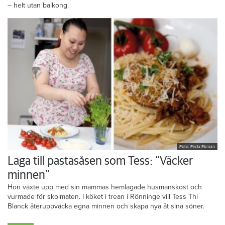
– helt utan balkong.
Foto: Frida Ekman
Laga till pastasåsen som Tess: ”Väcker
minnen”
Hon växte upp med sin mammas hemlagade husmanskost och
vurmade för skolmaten. I köket i trean i Rönninge vill Tess Thi
Blanck återuppväcka egna minnen och skapa nya åt sina söner.