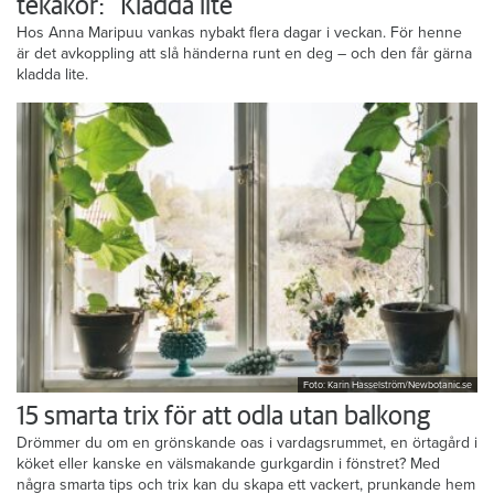
tekakor: ”Kladda lite”
Hos Anna Maripuu vankas nybakt flera dagar i veckan. För henne
är det avkoppling att slå händerna runt en deg – och den får gärna
kladda lite.
Foto: Karin Hasselström/Newbotanic.se
15 smarta trix för att odla utan balkong
Drömmer du om en grönskande oas i vardagsrummet, en örtagård i
köket eller kanske en välsmakande gurkgardin i fönstret? Med
några smarta tips och trix kan du skapa ett vackert, prunkande hem