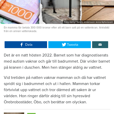
Foto: Getty/ Tommy Andersson/ Anna Rytterbrant
En mamma får betala 300 000 kronor efter att ett barn satt på en vattenkran. Arkivbild
från en annan vattenskada.
Dela
Tweeta
Det är en natt hösten 2022. Barnet som har diagnostiserats
med autism vaknar och går till badrummet. Där vrider barnet
på kranen i duschen. Men hen stänger aldrig av vattnet.
Vid tretiden på natten vaknar mamman och då har vattnet
spridit sig i badrummet och ut i hallen. Mamman torkar
förtvivlat upp vattnet och tror därmed att saken är ur
världen. Hon ringer därför aldrig till sin hyresvärd
Örebrobostäder, Öbo, och berättar om olyckan.