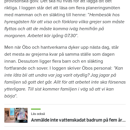
provisoriska golv. Det ska nu rivas för att lägga dit det
riktiga. I loggen står det att läsa om flera planeringsmöten
med mamman och en släkting till henne: ”
Hembesök hos
hyresgästen för att visa och förklara vilka grejer som måste
flyttas och att de måste komma iväg hemifrån på
morgonen. Arbetet kör igång 07.30
”.
Men när Öbo och hantverkarna dyker upp nästa dag, står
det mesta av grejerna kvar på samma ställe som dagen
innan. Dessutom ligger flera barn och en släkting
fortfarande och sover. I loggen skriver Öbos personal:
”Kan
inte låta bli att undra var jag varit otydlig? Jag jagar på
familjen så gott det går. Allt för att arbetet inte ska försenas
ytterligare. Till sist kommer familjen i väg så att vi kan
börja
”.
Läs också
Anmälde inte vattenskadat badrum på fem år – krävs på 125 000 kronor