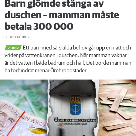
Barn glömde stänga av
duschen – mamman måste
betala 300 000
30 JULI
KL 08:30
Ett barn med särskilda behov går upp en natt och
ÖREBRO
vrider på vattenkranen i duschen. När mamman vaknar
är det vatten i både badrum och hall. Det borde mamman
ha förhindrat menar Örebrobostäder.