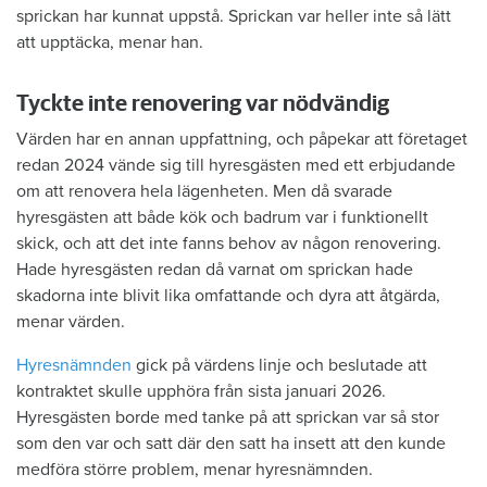
sprickan har kunnat uppstå. Sprickan var heller inte så lätt
att upptäcka, menar han.
Tyckte inte renovering var nödvändig
Värden har en annan uppfattning, och påpekar att företaget
redan 2024 vände sig till hyresgästen med ett erbjudande
om att renovera hela lägenheten. Men då svarade
hyresgästen att både kök och badrum var i funktionellt
skick, och att det inte fanns behov av någon renovering.
Hade hyresgästen redan då varnat om sprickan hade
skadorna inte blivit lika omfattande och dyra att åtgärda,
menar värden.
Hyresnämnden
gick på värdens linje och beslutade att
kontraktet skulle upphöra från sista januari 2026.
Hyresgästen borde med tanke på att sprickan var så stor
som den var och satt där den satt ha insett att den kunde
medföra större problem, menar hyresnämnden.