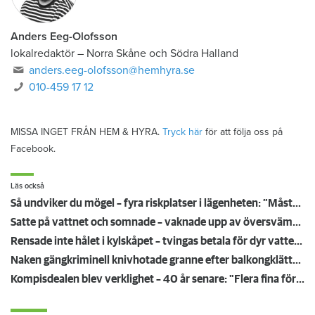
Anders Eeg-Olofsson
lokalredaktör
–
Norra Skåne och Södra Halland
anders.eeg-olofsson@hemhyra.se
010-459 17 12
MISSA INGET FRÅN HEM & HYRA.
Tryck här
för att följa oss på
Facebook.
Läs också
Så undviker du mögel – fyra riskplatser i lägenheten: ”Måste städa bort”
Satte på vattnet och somnade – vaknade upp av översvämning hos grannen
Rensade inte hålet i kylskåpet – tvingas betala för dyr vattenskada
Naken gängkriminell knivhotade granne efter balkongklättring
Kompisdealen blev verklighet – 40 år senare: "Flera fina fördelar med att dela bostad"