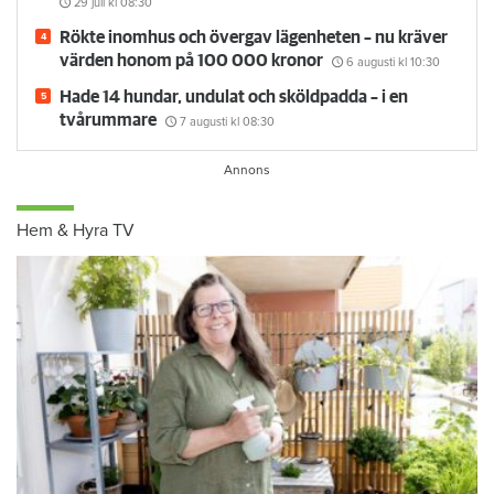
29 juli
kl 08:30
Rökte inomhus och övergav lägenheten – nu kräver
värden honom på 100 000 kronor
6 augusti
kl 10:30
Hade 14 hundar, undulat och sköldpadda – i en
tvårummare
7 augusti
kl 08:30
Hem & Hyra TV