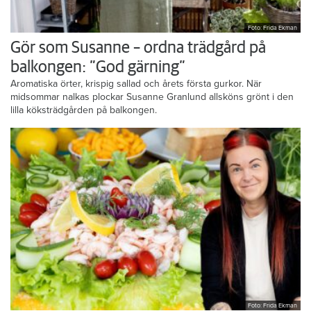
Foto: Frida Ekman
Gör som Susanne – ordna trädgård på
balkongen: ”God gärning”
Aromatiska örter, krispig sallad och årets första gurkor. När
midsommar nalkas plockar Susanne Granlund allsköns grönt i den
lilla köksträdgården på balkongen.
Foto: Frida Ekman