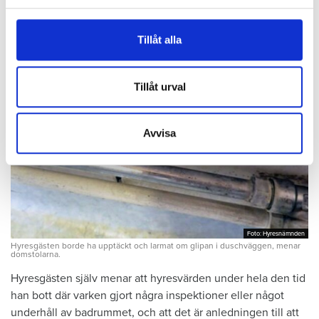
uppsägningen.
för sociala medier och analysera vår trafik. Vi
vidarebefordrar även sådana identifierare och annan
Tillåt alla
information från din enhet till de sociala medier och
annons- och analysföretag som vi samarbetar med.
Dessa kan i sin tur kombinera informationen med annan
Tillåt urval
information som du har tillhandahållit eller som de har
samlat in när du har använt deras tjänster.
Avvisa
Foto: Hyresnämnden
Foto: Hyresnämnden
Hyresgästen borde ha upptäckt och larmat om glipan i duschväggen, menar
domstolarna.
Hyresgästen själv menar att hyresvärden under hela den tid
han bott där varken gjort några inspektioner eller något
underhåll av badrummet, och att det är anledningen till att