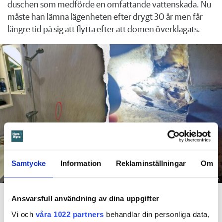
duschen som medförde en omfattande vattenskada. Nu
måste han lämna lägenheten efter drygt 30 år men får
längre tid på sig att flytta efter att domen överklagats.
Samtycke
Information
Reklaminställningar
Om
Foto: Hyresnämnden
En inspektion visade att vatten under en längre tid läckt in genom sprickor i väggen (de
röda markeringarna) och orsakat rötskador i syllen.
Ansvarsfull användning av dina uppgifter
Vi och
våra 1022 partners
behandlar din personliga data,