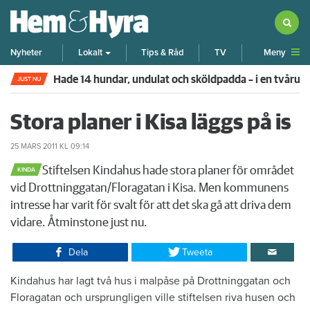
Meny
Nyheter
Lokalt
Tips & Råd
TV
Hade 14 hundar, undulat och sköldpadda – i en tvår
JUST NU
Stora planer i Kisa läggs på is
25 MARS 2011
KL 09:14
​Stiftelsen Kindahus hade stora planer för området
KINDA
vid Drottninggatan/Floragatan i Kisa. Men kommunens
intresse har varit för svalt för att det ska gå att driva dem
vidare. Åtminstone just nu.
Dela
Tweeta
​Kindahus har lagt två hus i malpåse på Drottninggatan och
Floragatan och ursprungligen ville stiftelsen riva husen och