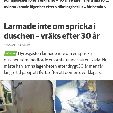
Kompisdealen blev verklighet – 40 år senare: "Flera fina fördelar med att dela bostad"
Kvinna kapade lägenhet efter vräkningsbeslut – får betala 50 000
Larmade inte om spricka i
duschen – vräks efter 30 år
4 AUGUSTI
KL 08:30
Hyresgästen larmade inte om en spricka i
BÅSTAD
duschen som medförde en omfattande vattenskada. Nu
måste han lämna lägenheten efter drygt 30 år men får
längre tid på sig att flytta efter att domen överklagats.