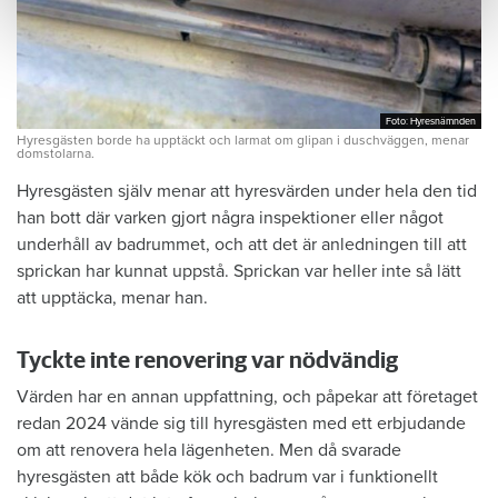
Foto: Hyresnämnden
Foto: Hyresnämnden
Hyresgästen borde ha upptäckt och larmat om glipan i duschväggen, menar
domstolarna.
Hyresgästen själv menar att hyresvärden under hela den tid
han bott där varken gjort några inspektioner eller något
underhåll av badrummet, och att det är anledningen till att
sprickan har kunnat uppstå. Sprickan var heller inte så lätt
att upptäcka, menar han.
Tyckte inte renovering var nödvändig
Värden har en annan uppfattning, och påpekar att företaget
redan 2024 vände sig till hyresgästen med ett erbjudande
om att renovera hela lägenheten. Men då svarade
hyresgästen att både kök och badrum var i funktionellt