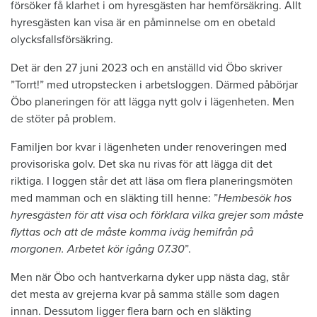
försöker få klarhet i om hyresgästen har hemförsäkring. Allt
hyresgästen kan visa är en påminnelse om en obetald
olycksfallsförsäkring.
Det är den 27 juni 2023 och en anställd vid Öbo skriver
”Torrt!” med utropstecken i arbetsloggen. Därmed påbörjar
Öbo planeringen för att lägga nytt golv i lägenheten. Men
de stöter på problem.
Familjen bor kvar i lägenheten under renoveringen med
provisoriska golv. Det ska nu rivas för att lägga dit det
riktiga. I loggen står det att läsa om flera planeringsmöten
med mamman och en släkting till henne: ”
Hembesök hos
hyresgästen för att visa och förklara vilka grejer som måste
flyttas och att de måste komma iväg hemifrån på
morgonen. Arbetet kör igång 07.30
”.
Men när Öbo och hantverkarna dyker upp nästa dag, står
det mesta av grejerna kvar på samma ställe som dagen
innan. Dessutom ligger flera barn och en släkting