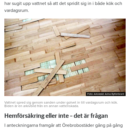
har sugit upp vattnet så att det spridit sig in i både kök och
vardagsrum.
Foto: Arkivbild: Anna Rytterbrant
Foto: Arkivbild: Anna Rytterbrant
Vattnet spred sig genom sanden under golvet in till vardagsrum och kök.
Biden är en arkivbild från en annan vattenskada.
Hemförsäkring eller inte – det är frågan
I anteckningarna framgår att Örebrobostäder gång på gång