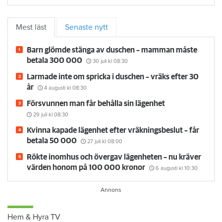
Mest läst
Senaste nytt
Barn glömde stänga av duschen – mamman måste
betala 300 000
30 juli
kl 08:30
Larmade inte om spricka i duschen – vräks efter 30
år
4 augusti
kl 08:30
Försvunnen man får behålla sin lägenhet
29 juli
kl 08:30
Kvinna kapade lägenhet efter vräkningsbeslut – får
betala 50 000
27 juli
kl 08:00
Rökte inomhus och övergav lägenheten – nu kräver
värden honom på 100 000 kronor
6 augusti
kl 10:30
Hem & Hyra TV