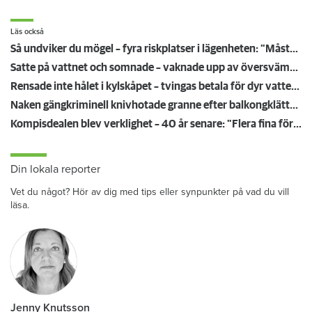
Läs också
Så undviker du mögel – fyra riskplatser i lägenheten: ”Måste städa bort”
Satte på vattnet och somnade – vaknade upp av översvämning hos grannen
Rensade inte hålet i kylskåpet – tvingas betala för dyr vattenskada
Naken gängkriminell knivhotade granne efter balkongklättring
Kompisdealen blev verklighet – 40 år senare: "Flera fina fördelar med att dela bostad"
Din lokala reporter
Vet du något? Hör av dig med tips eller synpunkter på vad du vill
läsa.
Jenny Knutsson