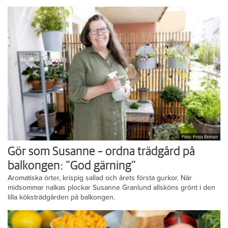
Foto: Frida Ekman
Gör som Susanne – ordna trädgård på
balkongen: ”God gärning”
Aromatiska örter, krispig sallad och årets första gurkor. När
midsommar nalkas plockar Susanne Granlund allsköns grönt i den
lilla köksträdgården på balkongen.