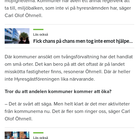
möjligheterna. Kommuner har även ett annat regelverk att
ta till, miljöbalken, som inte vi på hyresnämnden har, säger
Carl Olof Öhrnell.
Läs också
Fick chans på chans men tog inte emot hjälpen – nu vräks paret: ”Tragiskt"
Där kommuner ansökt om tvångsförvaltning har det handlat
om små orter. Det kan bero på att det oftast är på landet
misskötta fastigheter finns, resonerar Öhrnell. Där är heller
inte Hyresgästföreningen lika närvarande.
Tror du att andelen kommuner kommer att öka?
– Det är svårt att säga. Men helt klart är det mer aktiviteter
från kommunerna nu. Det är fler som ringer oss, säger Carl
Olof Öhrnell.
Läs också