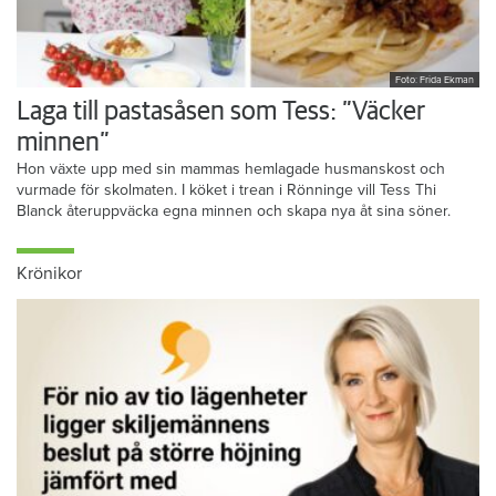
Foto: Frida Ekman
Laga till pastasåsen som Tess: ”Väcker
minnen”
Hon växte upp med sin mammas hemlagade husmanskost och
vurmade för skolmaten. I köket i trean i Rönninge vill Tess Thi
Blanck återuppväcka egna minnen och skapa nya åt sina söner.
Krönikor