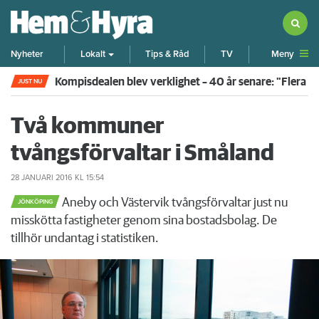
Meny
Nyheter
Lokalt
Tips & Råd
TV
Kompisdealen blev verklighet – 40 år senare: "Flera f
JUST NU
Två kommuner
tvångsförvaltar i Småland
28 JANUARI 2016
KL 15:54
Aneby och Västervik tvångsförvaltar just nu
JÖNKÖPING
misskötta fastigheter genom sina bostadsbolag. De
tillhör undantag i statistiken.