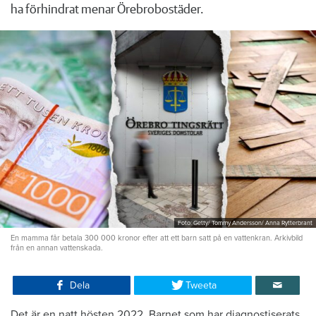
ha förhindrat menar Örebrobostäder.
Foto: Getty/ Tommy Andersson/ Anna Rytterbrant
En mamma får betala 300 000 kronor efter att ett barn satt på en vattenkran. Arkivbild
från en annan vattenskada.
Dela
Tweeta
Det är en natt hösten 2022. Barnet som har diagnostiserats