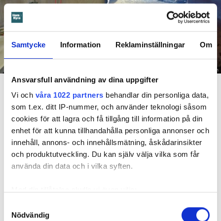
Samtycke
Information
Reklaminställningar
Om
Foto: Hyresnämnden
Ansvarsfull användning av dina uppgifter
En inspektion visade att vatten under en längre tid läckt in genom sprickor i väggen (de
röda markeringarna) och orsakat rötskador i syllen.
Vi och
våra 1022 partners
behandlar din personliga data,
som t.ex. ditt IP-nummer, och använder teknologi såsom
Dela
Tweeta
cookies för att lagra och få tillgång till information på din
enhet för att kunna tillhandahålla personliga annonser och
Hyresgästen har bott i lägenheten i skånska Båstad sedan
innehåll, annons- och innehållsmätning, åskådarinsikter
1995 men måste nu flytta sedan hans kontrakt prövats både
och produktutveckling. Du kan själv välja vilka som får
i hyresnämnden och i hovrätten.
använda din data och i vilka syften.
Skada upptäcktes av hantverkare
Med din tillåtelse skulle vi även vilja:
Det var när hyresvärdens hantverkare skulle byta ett
Samla in information om din geografiska plats
Samtyckesval
duschmunstycke under hösten förra året som en spricka i
Nödvändig
som kan ha en noggrannhet på upp till flera meter