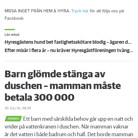
MISSA INGET FRÅN HEM & HYRA.
Tryck här
för att följa oss på
Facebook.
Läs också
Hyresgästens hund bet fastighetsskötare blodig – ägaren döms och förlorar nu lägenheten
Efter misär i flera år – nu kräver Hyresgästföreningen tvångsförvaltning av hyreshuset
Barn glömde stänga av
duschen – mamman måste
betala 300 000
30 JULI
KL 08:30
Ett barn med särskilda behov går upp en natt och
ÖREBRO
vrider på vattenkranen i duschen. När mamman vaknar
är det vatten i både badrum och hall. Det borde mamman