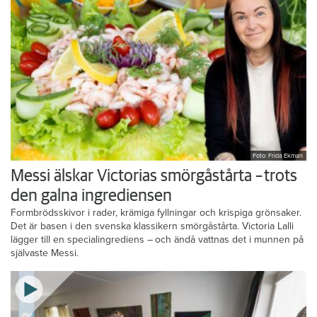
Foto: Frida Ekman
Messi älskar Victorias smörgåstårta – trots
den galna ingrediensen
Formbrödsskivor i rader, krämiga fyllningar och krispiga grönsaker.
Det är basen i den svenska klassikern smörgåstårta. Victoria Lalli
lägger till en specialingrediens – och ändå vattnas det i munnen på
självaste Messi.