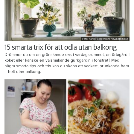
Foto: Karin Hasselström/Newbotanic.se
15 smarta trix för att odla utan balkong
Drömmer du om en grönskande oas i vardagsrummet, en örtagård i
köket eller kanske en välsmakande gurkgardin i fönstret? Med
några smarta tips och trix kan du skapa ett vackert, prunkande hem
– helt utan balkong.