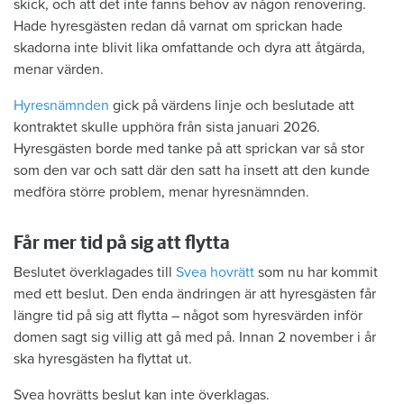
skick, och att det inte fanns behov av någon renovering.
Hade hyresgästen redan då varnat om sprickan hade
skadorna inte blivit lika omfattande och dyra att åtgärda,
menar värden.
Hyresnämnden
gick på värdens linje och beslutade att
kontraktet skulle upphöra från sista januari 2026.
Hyresgästen borde med tanke på att sprickan var så stor
som den var och satt där den satt ha insett att den kunde
medföra större problem, menar hyresnämnden.
Får mer tid på sig att flytta
Beslutet överklagades till
Svea hovrätt
som nu har kommit
med ett beslut. Den enda ändringen är att hyresgästen får
längre tid på sig att flytta – något som hyresvärden inför
domen sagt sig villig att gå med på. Innan 2 november i år
ska hyresgästen ha flyttat ut.
Svea hovrätts beslut kan inte överklagas.