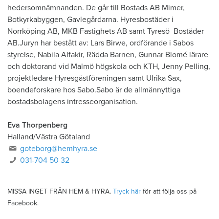
hedersomnämnanden. De går till Bostads AB Mimer,
Botkyrkabyggen, Gavlegårdarna. Hyresbostäder i
Norrköping AB, MKB Fastighets AB samt Tyresö Bostäder
AB.Juryn har bestått av: Lars Birwe, ordförande i Sabos
styrelse, Nabila Alfakir, Rädda Barnen, Gunnar Blomé lärare
och doktorand vid Malmö högskola och KTH, Jenny Pelling,
projektledare Hyresgästföreningen samt Ulrika Sax,
boendeforskare hos Sabo.Sabo är de allmännyttiga
bostadsbolagens intresseorganisation.
Eva Thorpenberg
Halland/Västra Götaland
goteborg@hemhyra.se
031-704 50 32
MISSA INGET FRÅN HEM & HYRA.
Tryck här
för att följa oss på
Facebook.