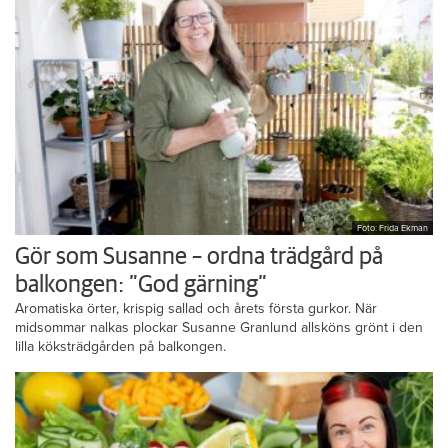
Foto: Frida Ekman
Gör som Susanne – ordna trädgård på
balkongen: ”God gärning”
Aromatiska örter, krispig sallad och årets första gurkor. När
midsommar nalkas plockar Susanne Granlund allsköns grönt i den
lilla köksträdgården på balkongen.