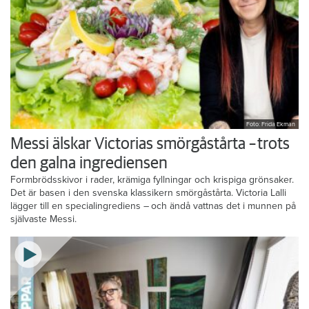
Foto: Frida Ekman
Messi älskar Victorias smörgåstårta – trots
den galna ingrediensen
Formbrödsskivor i rader, krämiga fyllningar och krispiga grönsaker.
Det är basen i den svenska klassikern smörgåstårta. Victoria Lalli
lägger till en specialingrediens – och ändå vattnas det i munnen på
självaste Messi.