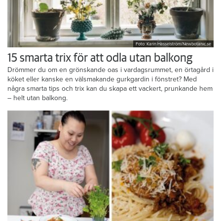
Foto: Karin Hasselström/Newbotanic.se
15 smarta trix för att odla utan balkong
Drömmer du om en grönskande oas i vardagsrummet, en örtagård i
köket eller kanske en välsmakande gurkgardin i fönstret? Med
några smarta tips och trix kan du skapa ett vackert, prunkande hem
– helt utan balkong.