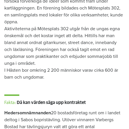
försöka förverkliga de idéer som kommit fram under
kartläggningen. En förening bildades och Mötesplats 302,
en samlingsplats med lokaler för olika verksamheter, kunde
öppna.
Aktiviteterna på Mötesplats 302 utgår från de ungas egna
önskemål och det kostar inget att delta. Hittills har man
bland annat ordnat gitarrkurser, street dance, innebandy
och läxläsning. Föreningen har också tagit emot en rad
ungdomar som praktikanter och erbjuder sommarjobb till
unga i området.
I Håsten bor omkring 2 200 människor varav cirka 600 är
barn och ungdomar.
Fakta:
Då kan värden säga upp kontraktet
Hedersomnämnanden
20 bostadsföretag runt om i landet
deltog i Sabos bopristävling. Utöver vinnaren Varbergs
Bostad har tävlingsjuryn valt att göra ett antal