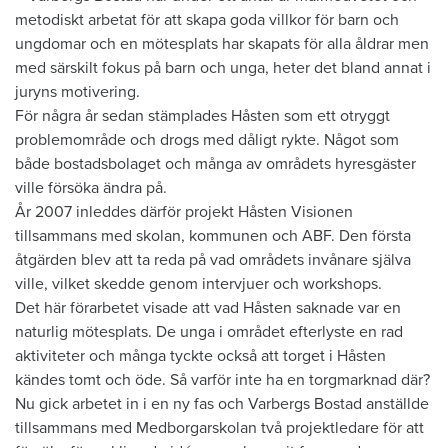
metodiskt arbetat för att skapa goda villkor för barn och
ungdomar och en mötesplats har skapats för alla åldrar men
med särskilt fokus på barn och unga, heter det bland annat i
juryns motivering.
För några år sedan stämplades Håsten som ett otryggt
problemområde och drogs med dåligt rykte. Något som
både bostadsbolaget och många av områdets hyresgäster
ville försöka ändra på.
År 2007 inleddes därför projekt Håsten Visionen
tillsammans med skolan, kommunen och ABF. Den första
åtgärden blev att ta reda på vad områdets invånare själva
ville, vilket skedde genom intervjuer och workshops.
Det här förarbetet visade att vad Håsten saknade var en
naturlig mötesplats. De unga i området efterlyste en rad
aktiviteter och många tyckte också att torget i Håsten
kändes tomt och öde. Så varför inte ha en torgmarknad där?
Nu gick arbetet in i en ny fas och Varbergs Bostad anställde
tillsammans med Medborgarskolan två projektledare för att