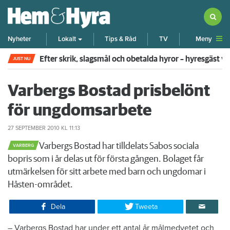
Meny
Nyheter
Lokalt
Tips & Råd
TV
Efter skrik, slagsmål och obetalda hyror – hyresgäst v
JUST NU
Varbergs Bostad prisbelönt
för ungdomsarbete
27 SEPTEMBER 2010
KL 11:13
​​Varbergs Bostad har tilldelats Sabos sociala
VARBERG
bopris som i år delas ut för första gången. Bolaget får
utmärkelsen för sitt arbete med barn och ungdomar i
Håsten-området.
Dela
Tweeta
– Varbergs Bostad har under ett antal år målmedvetet och