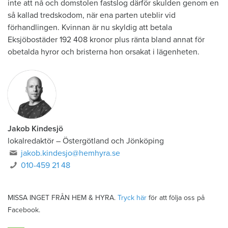
inte att nå och domstolen fastslog därför skulden genom en
så kallad tredskodom, när ena parten uteblir vid
förhandlingen. Kvinnan är nu skyldig att betala
Eksjöbostäder 192 408 kronor plus ränta bland annat för
obetalda hyror och bristerna hon orsakat i lägenheten.
Jakob Kindesjö
lokalredaktör
–
Östergötland och Jönköping
jakob.kindesjo@hemhyra.se
010-459 21 48
MISSA INGET FRÅN HEM & HYRA.
Tryck här
för att följa oss på
Facebook.