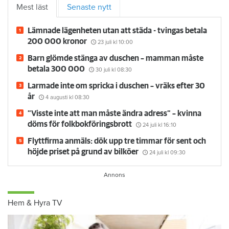
Mest läst
Senaste nytt
Lämnade lägenheten utan att städa - tvingas betala
200 000 kronor
23 juli
kl 10:00
Barn glömde stänga av duschen – mamman måste
betala 300 000
30 juli
kl 08:30
Larmade inte om spricka i duschen – vräks efter 30
år
4 augusti
kl 08:30
”Visste inte att man måste ändra adress” – kvinna
döms för folkbokföringsbrott
24 juli
kl 16:10
Flyttfirma anmäls: dök upp tre timmar för sent och
höjde priset på grund av bilköer
24 juli
kl 09:30
Hem & Hyra TV