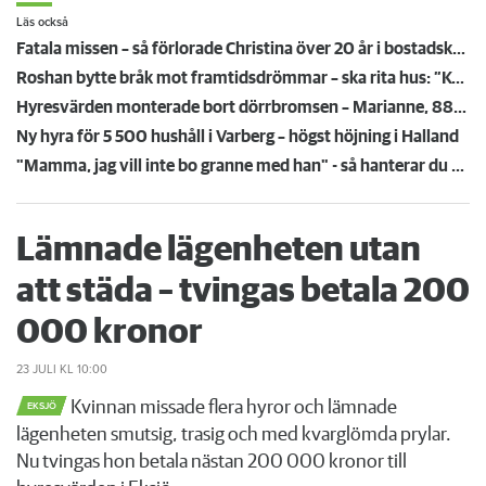
Läs också
Fatala missen – så förlorade Christina över 20 år i bostadskön
Roshan bytte bråk mot framtidsdrömmar – ska rita hus: ”Kommer göra lägenheter med lägre priser”
Hyresvärden monterade bort dörrbromsen – Marianne, 88, föll och skadades allvarligt
Ny hyra för 5 500 hushåll i Varberg – högst höjning i Halland
"Mamma, jag vill inte bo granne med han" - så hanterar du barnens oro för grannen
Lämnade lägenheten utan
att städa – tvingas betala 200
000 kronor
23 JULI
KL 10:00
Kvinnan missade flera hyror och lämnade
EKSJÖ
lägenheten smutsig, trasig och med kvarglömda prylar.
Nu tvingas hon betala nästan 200 000 kronor till