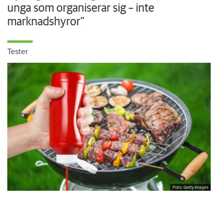
unga som organiserar sig – inte
marknadshyror”
Tester
Foto: Getty Images
Sveriges bästa ketchup utsedd i stort test
– läs om alla märken till grillen