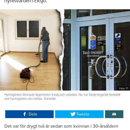
hyresvärden i Eksjö.
Foto: TT
Hyresgästen lämnade lägenheten trasig och ostädad. Nu har Eksjö tingsrätt fastställt
vad hyresgästen ska betala. Arkivbild.
Dela
Tweeta
Det var för drygt två år sedan som kvinnan i 30-årsåldern