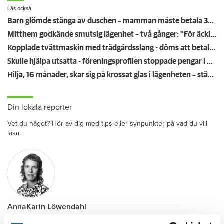
Läs också
Barn glömde stänga av duschen – mamman måste betala 300 000
Mitthem godkände smutsig lägenhet – två gånger: "För äckligt för att flytta in"
Kopplade tvättmaskin med trädgårdsslang - döms att betala en miljon efter vattenskada
Skulle hjälpa utsatta - föreningsprofilen stoppade pengar i egen ficka
Hilja, 16 månader, skar sig på krossat glas i lägenheten – städmiss från tidigare hyresgäst
Din lokala reporter
Vet du något? Hör av dig med tips eller synpunkter på vad du vill
läsa.
AnnaKarin Löwendahl
lokalredaktör
–
Västra Götaland och Norra Halland