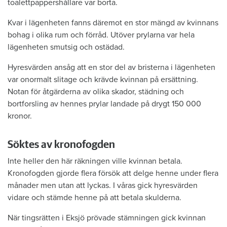
toalettpappershållare var borta.
Kvar i lägenheten fanns däremot en stor mängd av kvinnans
bohag i olika rum och förråd. Utöver prylarna var hela
lägenheten smutsig och ostädad.
Hyresvärden ansåg att en stor del av bristerna i lägenheten
var onormalt slitage och krävde kvinnan på ersättning.
Notan för åtgärderna av olika skador, städning och
bortforsling av hennes prylar landade på drygt 150 000
kronor.
Söktes av kronofogden
Inte heller den här räkningen ville kvinnan betala.
Kronofogden gjorde flera försök att delge henne under flera
månader men utan att lyckas. I våras gick hyresvärden
vidare och stämde henne på att betala skulderna.
När tingsrätten i Eksjö prövade stämningen gick kvinnan