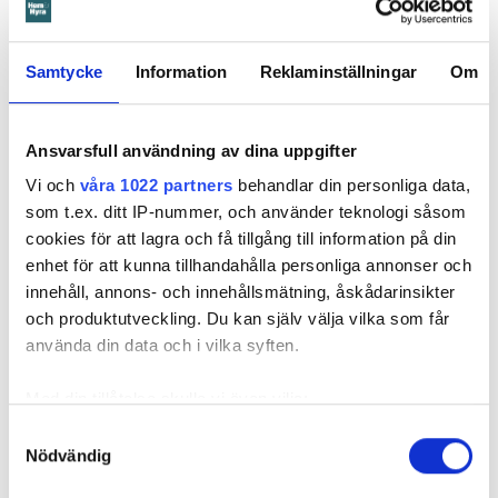
Mejla mig
010-459 24 23
Samtycke
Information
Reklaminställningar
Om
Ansvarsfull användning av dina uppgifter
Vi och
våra 1022 partners
behandlar din personliga data,
Gustaf Görfelt
som t.ex. ditt IP-nummer, och använder teknologi såsom
lokalredaktör
–
Västra Götaland och Norra Halland
cookies för att lagra och få tillgång till information på din
Mejla mig
enhet för att kunna tillhandahålla personliga annonser och
010-459 24 79
innehåll, annons- och innehållsmätning, åskådarinsikter
och produktutveckling. Du kan själv välja vilka som får
använda din data och i vilka syften.
Med din tillåtelse skulle vi även vilja:
Samla in information om din geografiska plats
Samtyckesval
Petra Martinsson
Nödvändig
som kan ha en noggrannhet på upp till flera meter
lokalredaktör
–
Norra Skåne och Södra Halland
Identifiera din enhet genom att aktivt skanna den
Mejla mig