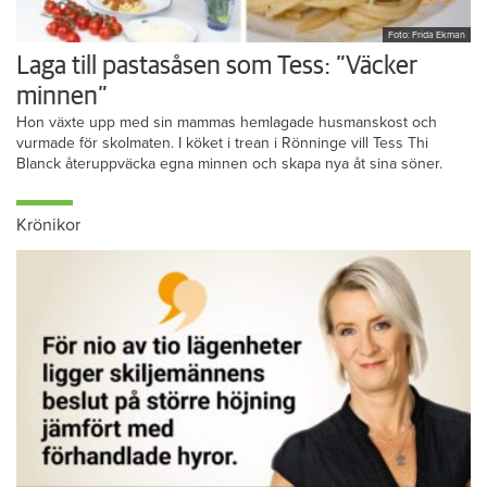
Foto: Frida Ekman
Laga till pastasåsen som Tess: ”Väcker
minnen”
Hon växte upp med sin mammas hemlagade husmanskost och
vurmade för skolmaten. I köket i trean i Rönninge vill Tess Thi
Blanck återuppväcka egna minnen och skapa nya åt sina söner.
Krönikor