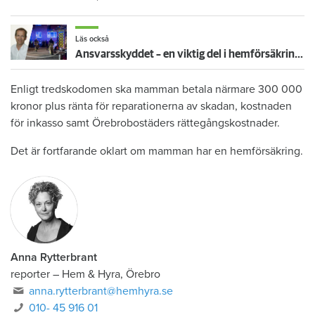
Läs också
Ansvarsskyddet – en viktig del i hemförsäkringen
Enligt tredskodomen ska mamman betala närmare 300 000
kronor plus ränta för reparationerna av skadan, kostnaden
för inkasso samt Örebrobostäders rättegångskostnader.
Det är fortfarande oklart om mamman har en hemförsäkring.
Anna Rytterbrant
reporter
–
Hem & Hyra, Örebro
anna.rytterbrant@hemhyra.se
010- 45 916 01