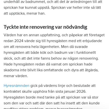
underhåll av badrummet, och att det är anledningen till att
sprickan har kunnat uppstå. Sprickan var heller inte så lätt
att upptäcka, menar han.
Tyckte inte renovering var nödvändig
Värden har en annan uppfattning, och påpekar att företaget
redan 2024 vände sig till hyresgästen med ett erbjudande
om att renovera hela lägenheten. Men då svarade
hyresgästen att både kök och badrum var i funktionellt
skick, och att det inte fanns behov av någon renovering.
Hade hyresgästen redan då varnat om sprickan hade
skadorna inte blivit lika omfattande och dyra att åtgärda,
menar värden.
Hyresnämnden
gick på värdens linje och beslutade att
kontraktet skulle upphöra från sista januari 2026.
Hyresgästen borde med tanke på att sprickan var så stor
som den var och satt där den satt ha insett att den kunde
medföra större problem, menar hyresnämnden.