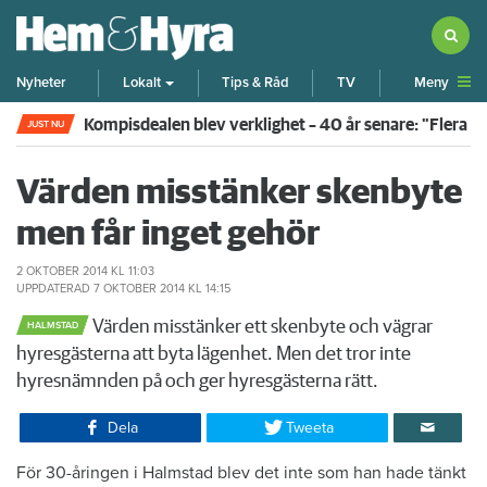
Meny
Nyheter
Lokalt
Tips & Råd
TV
Kompisdealen blev verklighet – 40 år senare: "Flera f
JUST NU
Värden misstänker skenbyte
men får inget gehör
2 OKTOBER 2014
KL 11:03
UPPDATERAD
7 OKTOBER 2014
KL 14:15
Värden misstänker ett skenbyte och vägrar
HALMSTAD
hyresgästerna att byta lägenhet. Men det tror inte
hyresnämnden på och ger hyresgästerna rätt.
Dela
Tweeta
För 30-åringen i Halmstad blev det inte som han hade tänkt