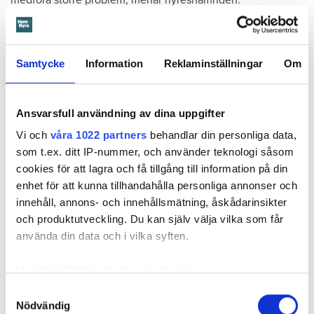
Får mer tid på sig att flytta
Beslutet överklagades till
Svea hovrätt
som nu har kommit
Samtycke
Information
Reklaminställningar
Om
med ett beslut. Den enda ändringen är att hyresgästen får
längre tid på sig att flytta – något som hyresvärden inför
domen sagt sig villig att gå med på. Innan 2 november i år
Ansvarsfull användning av dina uppgifter
ska hyresgästen ha flyttat ut.
Vi och
våra 1022 partners
behandlar din personliga data,
som t.ex. ditt IP-nummer, och använder teknologi såsom
Svea hovrätts beslut kan inte överklagas.
cookies för att lagra och få tillgång till information på din
enhet för att kunna tillhandahålla personliga annonser och
Läs också
innehåll, annons- och innehållsmätning, åskådarinsikter
Så undviker du mögel – fyra riskplatser i lägenheten: ”Måste städa bort”
och produktutveckling. Du kan själv välja vilka som får
använda din data och i vilka syften.
Fakta:
Värden måste få veta om skador – så säger lagen
Med din tillåtelse skulle vi även vilja:
Samla in information om din geografiska plats
Samtyckesval
En hyresgäst är skyldig att väl vårda lägenheten under
Nödvändig
som kan ha en noggrannhet på upp till flera meter
hyrestiden och hålla den ren. Den ska vara i gott skick