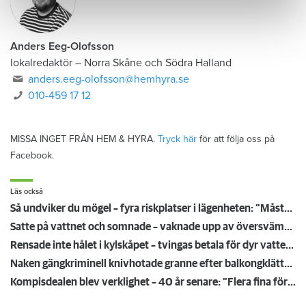
Anders Eeg-Olofsson
lokalredaktör
–
Norra Skåne och Södra Halland
anders.eeg-olofsson@hemhyra.se
010-459 17 12
MISSA INGET FRÅN HEM & HYRA.
Tryck här
för att följa oss på
Facebook.
Läs också
Så undviker du mögel – fyra riskplatser i lägenheten: ”Måste städa bort”
Satte på vattnet och somnade – vaknade upp av översvämning hos grannen
Rensade inte hålet i kylskåpet – tvingas betala för dyr vattenskada
Naken gängkriminell knivhotade granne efter balkongklättring
Kompisdealen blev verklighet – 40 år senare: "Flera fina fördelar med att dela bostad"