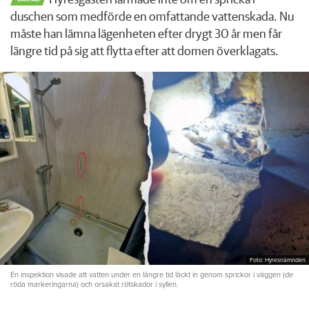
Hyresgästen larmade inte om en spricka i
duschen som medförde en omfattande vattenskada. Nu
måste han lämna lägenheten efter drygt 30 år men får
längre tid på sig att flytta efter att domen överklagats.
Foto: Hyresnämnden
En inspektion visade att vatten under en längre tid läckt in genom sprickor i väggen (de
röda markeringarna) och orsakat rötskador i syllen.