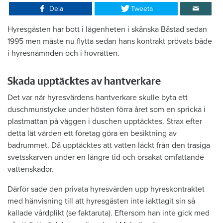
Dela
Tweeta
Hyresgästen har bott i lägenheten i skånska Båstad sedan
1995 men måste nu flytta sedan hans kontrakt prövats både
i hyresnämnden och i hovrätten.
Skada upptäcktes av hantverkare
Det var när hyresvärdens hantverkare skulle byta ett
duschmunstycke under hösten förra året som en spricka i
plastmattan på väggen i duschen upptäcktes. Strax efter
detta lät värden ett företag göra en besiktning av
badrummet. Då upptäcktes att vatten läckt från den trasiga
svetsskarven under en längre tid och orsakat omfattande
vattenskador.
Därför sade den privata hyresvärden upp hyreskontraktet
med hänvisning till att hyresgästen inte iakttagit sin så
kallade vårdplikt (se faktaruta). Eftersom han inte gick med