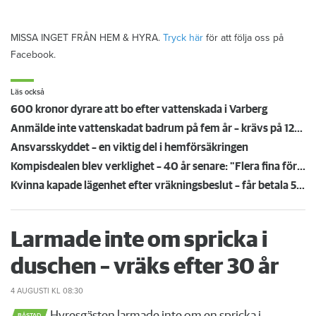
MISSA INGET FRÅN HEM & HYRA.
Tryck här
för att följa oss på
Facebook.
Läs också
600 kronor dyrare att bo efter vattenskada i Varberg
Anmälde inte vattenskadat badrum på fem år – krävs på 125 000 kronor
Ansvarsskyddet – en viktig del i hemförsäkringen
Kompisdealen blev verklighet – 40 år senare: "Flera fina fördelar med att dela bostad"
Kvinna kapade lägenhet efter vräkningsbeslut – får betala 50 000
Larmade inte om spricka i
duschen – vräks efter 30 år
4 AUGUSTI
KL 08:30
BÅSTAD