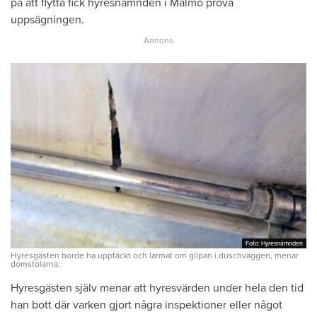
på att flytta fick hyresnämnden i Malmö pröva
uppsägningen.
Foto: Hyresnämnden
Foto: Hyresnämnden
Hyresgästen borde ha upptäckt och larmat om glipan i duschväggen, menar
domstolarna.
Hyresgästen själv menar att hyresvärden under hela den tid
han bott där varken gjort några inspektioner eller något