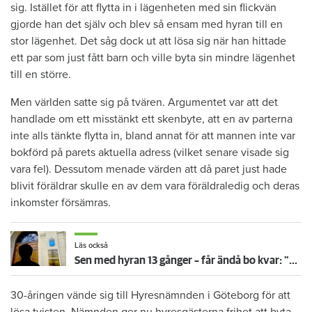
sig. Istället för att flytta in i lägenheten med sin flickvän
gjorde han det själv och blev så ensam med hyran till en
stor lägenhet. Det såg dock ut att lösa sig när han hittade
ett par som just fått barn och ville byta sin mindre lägenhet
till en större.
Men världen satte sig på tvären. Argumentet var att det
handlade om ett misstänkt ett skenbyte, att en av parterna
inte alls tänkte flytta in, bland annat för att mannen inte var
bokförd på parets aktuella adress (vilket senare visade sig
vara fel). Dessutom menade värden att då paret just hade
blivit föräldrar skulle en av dem vara föräldraledig och deras
inkomster försämras.
Läs också
Sen med hyran 13 gånger – får ändå bo kvar: "Glömde att betala"
30-åringen vände sig till Hyresnämnden i Göteborg för att
lösa tvisten. Nämnden ger nu hyresgästerna frihet att byta