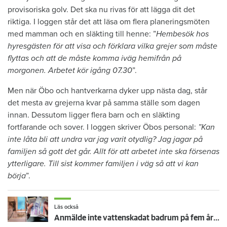
provisoriska golv. Det ska nu rivas för att lägga dit det
riktiga. I loggen står det att läsa om flera planeringsmöten
med mamman och en släkting till henne: ”
Hembesök hos
hyresgästen för att visa och förklara vilka grejer som måste
flyttas och att de måste komma iväg hemifrån på
morgonen. Arbetet kör igång 07.30
”.
Men när Öbo och hantverkarna dyker upp nästa dag, står
det mesta av grejerna kvar på samma ställe som dagen
innan. Dessutom ligger flera barn och en släkting
fortfarande och sover. I loggen skriver Öbos personal:
”Kan
inte låta bli att undra var jag varit otydlig? Jag jagar på
familjen så gott det går. Allt för att arbetet inte ska försenas
ytterligare. Till sist kommer familjen i väg så att vi kan
börja
”.
Läs också
Anmälde inte vattenskadat badrum på fem år – krävs på 125 000 kronor