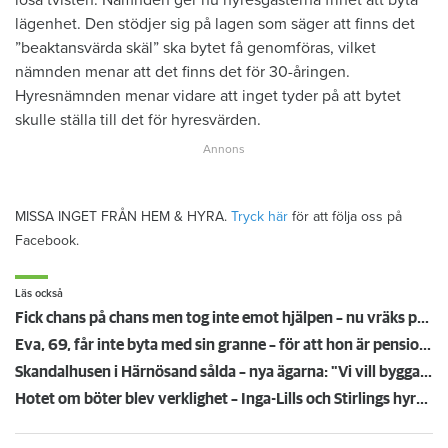
lägenhet. Den stödjer sig på lagen som säger att finns det
”beaktansvärda skäl” ska bytet få genomföras, vilket
nämnden menar att det finns det för 30-åringen.
Hyresnämnden menar vidare att inget tyder på att bytet
skulle ställa till det för hyresvärden.
MISSA INGET FRÅN HEM & HYRA.
Tryck här
för att följa oss på
Facebook.
Läs också
Fick chans på chans men tog inte emot hjälpen – nu vräks paret: ”Tragiskt"
Eva, 69, får inte byta med sin granne – för att hon är pensionär
Skandalhusen i Härnösand sålda – nya ägarna: "Vi vill bygga upp hyresgästernas förtroende"
Hotet om böter blev verklighet – Inga-Lills och Stirlings hyresvärdar får betala 75 000: ”Herregud så onödigt”