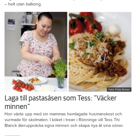
– helt utan balkong.
Foto: Frida Ekman
Laga till pastasåsen som Tess: ”Väcker
minnen”
Hon växte upp med sin mammas hemlagade husmanskost och
vurmade för skolmaten. I köket i trean i Rönninge vill Tess Thi
Blanck återuppväcka egna minnen och skapa nya åt sina söner.