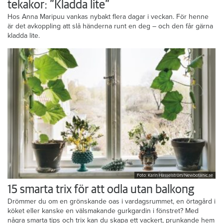
tekakor: ”Kladda lite”
Hos Anna Maripuu vankas nybakt flera dagar i veckan. För henne
är det avkoppling att slå händerna runt en deg – och den får gärna
kladda lite.
Foto: Karin Hasselström/Newbotanic.se
15 smarta trix för att odla utan balkong
Drömmer du om en grönskande oas i vardagsrummet, en örtagård i
köket eller kanske en välsmakande gurkgardin i fönstret? Med
några smarta tips och trix kan du skapa ett vackert, prunkande hem