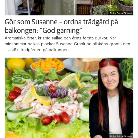
Foto: Frida Ekman
Gör som Susanne – ordna trädgård på
balkongen: ”God gärning”
Aromatiska örter, krispig sallad och årets första gurkor. När
midsommar nalkas plockar Susanne Granlund allsköns grönt i den
lilla köksträdgården på balkongen.
Foto: Frida Ekman