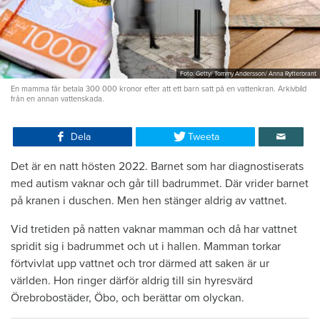
Foto: Getty/ Tommy Andersson/ Anna Rytterbrant
En mamma får betala 300 000 kronor efter att ett barn satt på en vattenkran. Arkivbild
från en annan vattenskada.
Dela
Tweeta
Det är en natt hösten 2022. Barnet som har diagnostiserats
med autism vaknar och går till badrummet. Där vrider barnet
på kranen i duschen. Men hen stänger aldrig av vattnet.
Vid tretiden på natten vaknar mamman och då har vattnet
spridit sig i badrummet och ut i hallen. Mamman torkar
förtvivlat upp vattnet och tror därmed att saken är ur
världen. Hon ringer därför aldrig till sin hyresvärd
Örebrobostäder, Öbo, och berättar om olyckan.