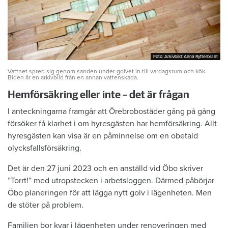
Foto: Arkivbild: Anna Rytterbrant
Foto: Arkivbild: Anna Rytterbrant
Vattnet spred sig genom sanden under golvet in till vardagsrum och kök.
Biden är en arkivbild från en annan vattenskada.
Hemförsäkring eller inte – det är frågan
I anteckningarna framgår att Örebrobostäder gång på gång
försöker få klarhet i om hyresgästen har hemförsäkring. Allt
hyresgästen kan visa är en påminnelse om en obetald
olycksfallsförsäkring.
Det är den 27 juni 2023 och en anställd vid Öbo skriver
”Torrt!” med utropstecken i arbetsloggen. Därmed påbörjar
Öbo planeringen för att lägga nytt golv i lägenheten. Men
de stöter på problem.
Familjen bor kvar i lägenheten under renoveringen med