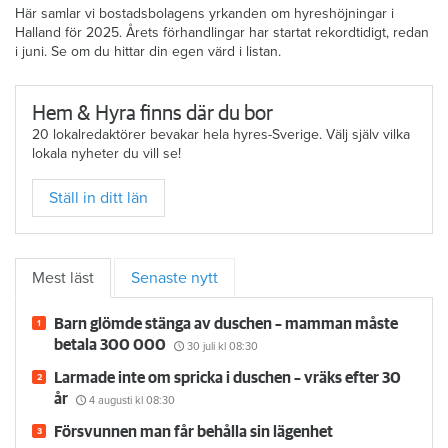
Här samlar vi bostadsbolagens yrkanden om hyreshöjningar i
Halland för 2025. Årets förhandlingar har startat rekordtidigt, redan
i juni. Se om du hittar din egen värd i listan.
Hem & Hyra finns där du bor
20 lokalredaktörer bevakar hela hyres-Sverige. Välj själv vilka
lokala nyheter du vill se!
Ställ in ditt län
Mest läst
Senaste nytt
Barn glömde stänga av duschen – mamman måste
betala 300 000
30 juli
kl 08:30
Larmade inte om spricka i duschen – vräks efter 30
år
4 augusti
kl 08:30
Försvunnen man får behålla sin lägenhet