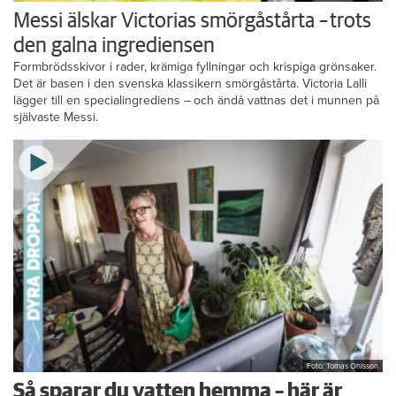
Messi älskar Victorias smörgåstårta – trots
den galna ingrediensen
Formbrödsskivor i rader, krämiga fyllningar och krispiga grönsaker.
Det är basen i den svenska klassikern smörgåstårta. Victoria Lalli
lägger till en specialingrediens – och ändå vattnas det i munnen på
självaste Messi.
Foto: Tomas Ohlsson
Så sparar du vatten hemma – här är