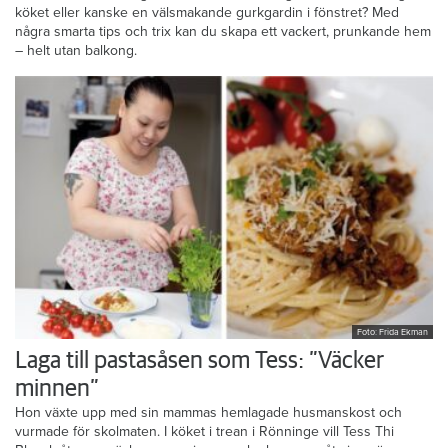
köket eller kanske en välsmakande gurkgardin i fönstret? Med
några smarta tips och trix kan du skapa ett vackert, prunkande hem
– helt utan balkong.
Foto: Frida Ekman
Laga till pastasåsen som Tess: ”Väcker
minnen”
Hon växte upp med sin mammas hemlagade husmanskost och
vurmade för skolmaten. I köket i trean i Rönninge vill Tess Thi