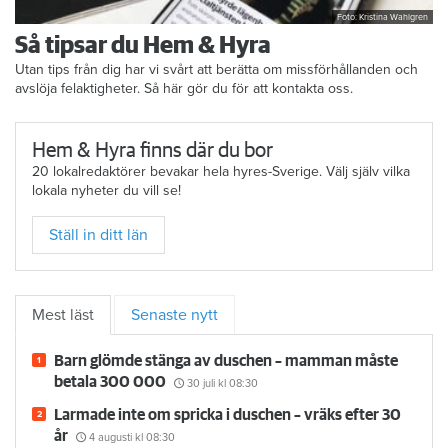
Foto: Kristina Wahlgren
Så tipsar du Hem & Hyra
Utan tips från dig har vi svårt att berätta om missförhållanden och
avslöja felaktigheter. Så här gör du för att kontakta oss.
Hem & Hyra finns där du bor
20 lokalredaktörer bevakar hela hyres-Sverige. Välj själv vilka
lokala nyheter du vill se!
Ställ in ditt län
Mest läst
Senaste nytt
Barn glömde stänga av duschen – mamman måste
betala 300 000
30 juli
kl 08:30
Larmade inte om spricka i duschen – vräks efter 30
år
4 augusti
kl 08:30