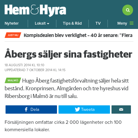
Meny
Nyheter
Lokalt
Tips & Råd
TV
Kompisdealen blev verklighet – 40 år senare: "Flera f
JUST NU
Åbergs säljer sina fastigheter
18 AUGUSTI 2014
KL 10:10
UPPDATERAD
7 OKTOBER 2014
KL 14:15
Hugo Åberg fastighetsförvaltning säljer hela sitt
MALMÖ
bestånd. Kronprinsen, Almgården och tre hyreshus vid
Ribersborg i Malmö är nu till salu.
Dela
Tweeta
Försäljningen omfattar cirka 2 000 lägenheter och 100
kommersiella lokaler.