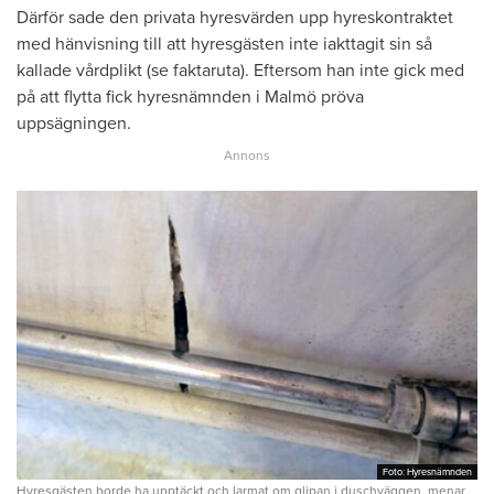
Därför sade den privata hyresvärden upp hyreskontraktet
med hänvisning till att hyresgästen inte iakttagit sin så
kallade vårdplikt (se faktaruta). Eftersom han inte gick med
på att flytta fick hyresnämnden i Malmö pröva
uppsägningen.
Foto: Hyresnämnden
Foto: Hyresnämnden
Hyresgästen borde ha upptäckt och larmat om glipan i duschväggen, menar