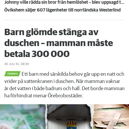
Johnny ville rädda sin bror från hemlöshet – blev uppsagd tre gånger: "Känns som en häxjakt"
Övikshem säljer 607 lägenheter till norrländska Westerlind
Barn glömde stänga av
duschen – mamman måste
betala 300 000
30 JULI
KL 08:30
Ett barn med särskilda behov går upp en natt och
ÖREBRO
vrider på vattenkranen i duschen. När mamman vaknar
är det vatten i både badrum och hall. Det borde mamman
ha förhindrat menar Örebrobostäder.