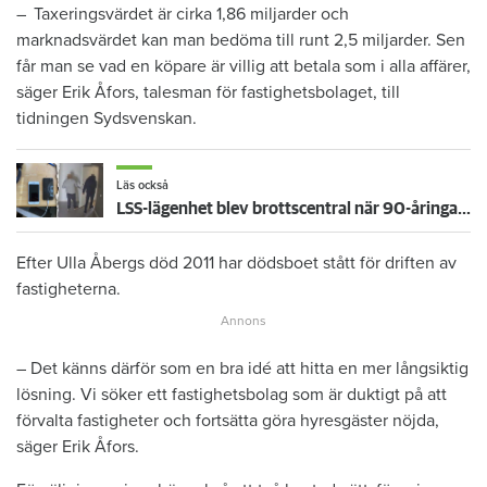
– Taxeringsvärdet är cirka 1,86 miljarder och
marknadsvärdet kan man bedöma till runt 2,5 miljarder. Sen
får man se vad en köpare är villig att betala som i alla affärer,
säger Erik Åfors, talesman för fastighetsbolaget, till
tidningen Sydsvenskan.
Läs också
LSS-lägenhet blev brottscentral när 90-åringar lurades på guldsmycken - nu åtalas hyresgästen
Efter Ulla Åbergs död 2011 har dödsboet stått för driften av
fastigheterna.
– Det känns därför som en bra idé att hitta en mer långsiktig
lösning. Vi söker ett fastighetsbolag som är duktigt på att
förvalta fastigheter och fortsätta göra hyresgäster nöjda,
säger Erik Åfors.