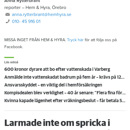
Anna Rytterbrant
reporter
–
Hem & Hyra, Örebro
anna.rytterbrant@hemhyra.se
010- 45 916 01
MISSA INGET FRÅN HEM & HYRA.
Tryck här
för att följa oss på
Facebook.
Läs också
600 kronor dyrare att bo efter vattenskada i Varberg
Anmälde inte vattenskadat badrum på fem år – krävs på 125 000 kronor
Ansvarsskyddet – en viktig del i hemförsäkringen
Kompisdealen blev verklighet – 40 år senare: "Flera fina fördelar med att dela bostad"
Kvinna kapade lägenhet efter vräkningsbeslut – får betala 50 000
Larmade inte om spricka i