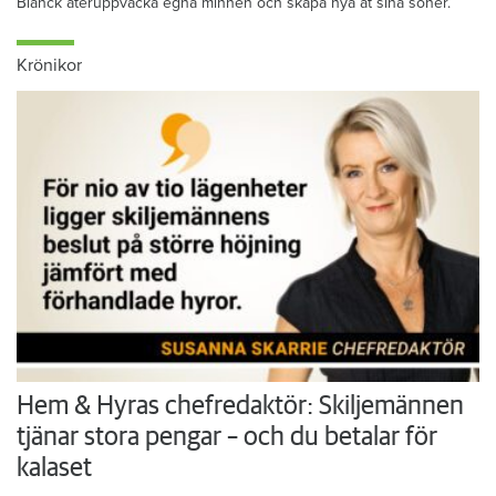
Blanck återuppväcka egna minnen och skapa nya åt sina söner.
Krönikor
Hem & Hyras chefredaktör: Skiljemännen
tjänar stora pengar – och du betalar för
kalaset