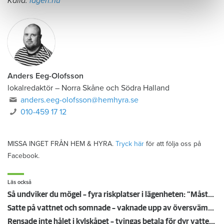
Källa:
lagen.nu
Anders Eeg-Olofsson
lokalredaktör
–
Norra Skåne och Södra Halland
anders.eeg-olofsson@hemhyra.se
010-459 17 12
MISSA INGET FRÅN HEM & HYRA.
Tryck här
för att följa oss på
Facebook.
Läs också
Så undviker du mögel – fyra riskplatser i lägenheten: ”Måste städa bort”
Satte på vattnet och somnade – vaknade upp av översvämning hos grannen
Rensade inte hålet i kylskåpet – tvingas betala för dyr vattenskada