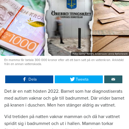
Foto: Getty/ Tommy Andersson/ Anna Rytterbrant
En mamma får betala 300 000 kronor efter att ett barn satt på en vattenkran. Arkivbild
från en annan vattenskada.
Dela
Tweeta
Det är en natt hösten 2022. Barnet som har diagnostiserats
med autism vaknar och går till badrummet. Där vrider barnet
på kranen i duschen. Men hen stänger aldrig av vattnet.
Vid tretiden på natten vaknar mamman och då har vattnet
spridit sig i badrummet och ut i hallen. Mamman torkar