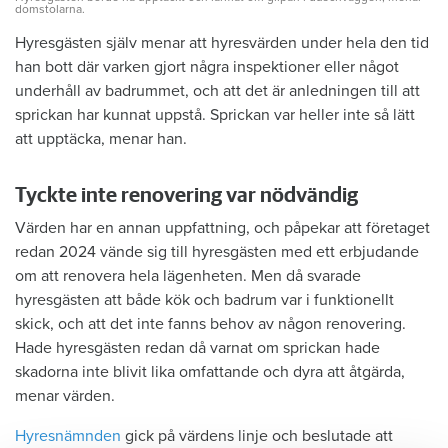
domstolarna.
Hyresgästen själv menar att hyresvärden under hela den tid
han bott där varken gjort några inspektioner eller något
underhåll av badrummet, och att det är anledningen till att
sprickan har kunnat uppstå. Sprickan var heller inte så lätt
att upptäcka, menar han.
Tyckte inte renovering var nödvändig
Värden har en annan uppfattning, och påpekar att företaget
redan 2024 vände sig till hyresgästen med ett erbjudande
om att renovera hela lägenheten. Men då svarade
hyresgästen att både kök och badrum var i funktionellt
skick, och att det inte fanns behov av någon renovering.
Hade hyresgästen redan då varnat om sprickan hade
skadorna inte blivit lika omfattande och dyra att åtgärda,
menar värden.
Hyresnämnden
gick på värdens linje och beslutade att