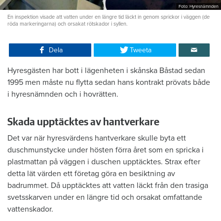
Foto: Hyresnämnden
En inspektion visade att vatten under en längre tid läckt in genom sprickor i väggen (de
röda markeringarna) och orsakat rötskador i syllen.
Dela
Tweeta
Hyresgästen har bott i lägenheten i skånska Båstad sedan
1995 men måste nu flytta sedan hans kontrakt prövats både
i hyresnämnden och i hovrätten.
Skada upptäcktes av hantverkare
Det var när hyresvärdens hantverkare skulle byta ett
duschmunstycke under hösten förra året som en spricka i
plastmattan på väggen i duschen upptäcktes. Strax efter
detta lät värden ett företag göra en besiktning av
badrummet. Då upptäcktes att vatten läckt från den trasiga
svetsskarven under en längre tid och orsakat omfattande
vattenskador.