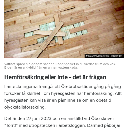
Foto: Arkivbild: Anna Rytterbrant
Foto: Arkivbild: Anna Rytterbrant
Vattnet spred sig genom sanden under golvet in till vardagsrum och kök.
Biden är en arkivbild från en annan vattenskada.
Hemförsäkring eller inte – det är frågan
I anteckningarna framgår att Örebrobostäder gång på gång
försöker få klarhet i om hyresgästen har hemförsäkring. Allt
hyresgästen kan visa är en påminnelse om en obetald
olycksfallsförsäkring.
Det är den 27 juni 2023 och en anställd vid Öbo skriver
”Torrt!” med utropstecken i arbetsloggen. Därmed påbörjar