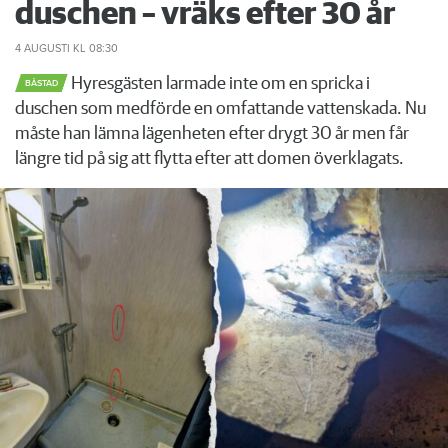
duschen – vräks efter 30 år
4 AUGUSTI
KL 08:30
Hyresgästen larmade inte om en spricka i
BÅSTAD
duschen som medförde en omfattande vattenskada. Nu
måste han lämna lägenheten efter drygt 30 år men får
längre tid på sig att flytta efter att domen överklagats.