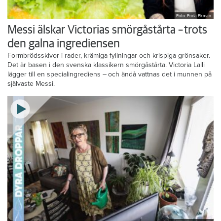
Foto: Frida Ekman
Messi älskar Victorias smörgåstårta – trots
den galna ingrediensen
Formbrödsskivor i rader, krämiga fyllningar och krispiga grönsaker.
Det är basen i den svenska klassikern smörgåstårta. Victoria Lalli
lägger till en specialingrediens – och ändå vattnas det i munnen på
självaste Messi.