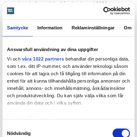
kontraktet skulle upphöra från sista januari 2026.
Hyresgästen borde med tanke på att sprickan var så stor
som den var och satt där den satt ha insett att den kunde
medföra större problem, menar hyresnämnden.
Samtycke
Information
Reklaminställningar
Om
Får mer tid på sig att flytta
Ansvarsfull användning av dina uppgifter
Beslutet överklagades till
Svea hovrätt
som nu har kommit
Vi och
våra 1022 partners
behandlar din personliga data,
med ett beslut. Den enda ändringen är att hyresgästen får
som t.ex. ditt IP-nummer, och använder teknologi såsom
längre tid på sig att flytta – något som hyresvärden inför
cookies för att lagra och få tillgång till information på din
domen sagt sig villig att gå med på. Innan 2 november i år
enhet för att kunna tillhandahålla personliga annonser och
ska hyresgästen ha flyttat ut.
innehåll, annons- och innehållsmätning, åskådarinsikter
Svea hovrätts beslut kan inte överklagas.
och produktutveckling. Du kan själv välja vilka som får
använda din data och i vilka syften.
Läs också
Med din tillåtelse skulle vi även vilja:
Så undviker du mögel – fyra riskplatser i lägenheten: ”Måste städa bort”
Samla in information om din geografiska plats
Samtyckesval
Nödvändig
som kan ha en noggrannhet på upp till flera meter