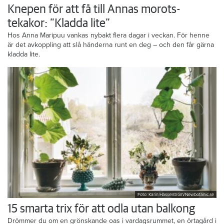
Knepen för att få till Annas morots-
tekakor: ”Kladda lite”
Hos Anna Maripuu vankas nybakt flera dagar i veckan. För henne
är det avkoppling att slå händerna runt en deg – och den får gärna
kladda lite.
Foto: Karin Hasselström/Newbotanic.se
15 smarta trix för att odla utan balkong
Drömmer du om en grönskande oas i vardagsrummet, en örtagård i