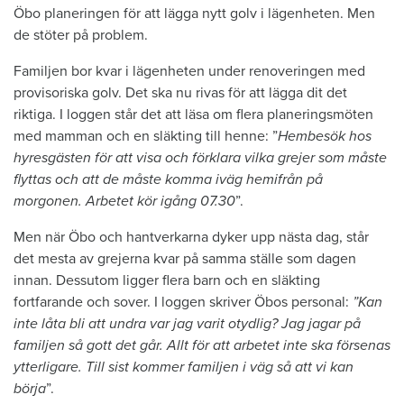
Öbo planeringen för att lägga nytt golv i lägenheten. Men
de stöter på problem.
Familjen bor kvar i lägenheten under renoveringen med
provisoriska golv. Det ska nu rivas för att lägga dit det
riktiga. I loggen står det att läsa om flera planeringsmöten
med mamman och en släkting till henne: ”
Hembesök hos
hyresgästen för att visa och förklara vilka grejer som måste
flyttas och att de måste komma iväg hemifrån på
morgonen. Arbetet kör igång 07.30
”.
Men när Öbo och hantverkarna dyker upp nästa dag, står
det mesta av grejerna kvar på samma ställe som dagen
innan. Dessutom ligger flera barn och en släkting
fortfarande och sover. I loggen skriver Öbos personal:
”Kan
inte låta bli att undra var jag varit otydlig? Jag jagar på
familjen så gott det går. Allt för att arbetet inte ska försenas
ytterligare. Till sist kommer familjen i väg så att vi kan
börja
”.