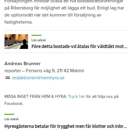
Försäljningen innebär också att två bostadsrättsföreningar
på Ribersborg får möjlighet att lägga ett bud. Enligt lag har
de optionsrätt när det kommer till försäljning av
fastigheterna.
Läs också
Före detta bostads-vd åtalas för våldtäkt mot barn – "mycket teknisk bevisning"
Andreas Brunner
reporter
–
Fersens väg 9, 211 42 Malmö
redaktionen@hemhyra.se
MISSA INGET FRÅN HEM & HYRA.
Tryck här
för att följa oss på
Facebook.
Läs också
Hyresgästerna betalar för trygghet men får klotter och inbrott: Så bemöter värden kritiken