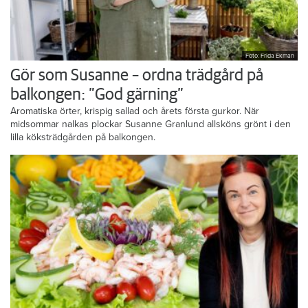
Foto: Frida Ekman
Gör som Susanne – ordna trädgård på
balkongen: ”God gärning”
Aromatiska örter, krispig sallad och årets första gurkor. När
midsommar nalkas plockar Susanne Granlund allsköns grönt i den
lilla köksträdgården på balkongen.