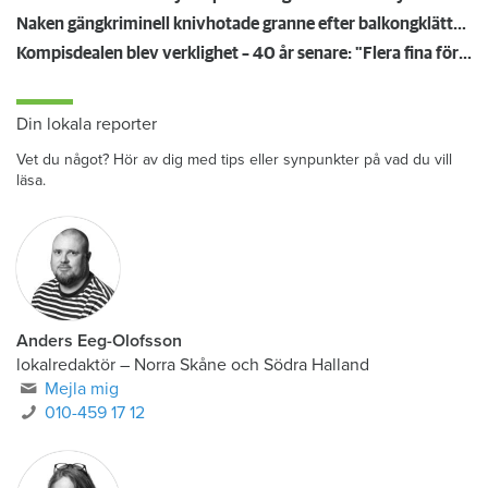
Naken gängkriminell knivhotade granne efter balkongklättring
Kompisdealen blev verklighet – 40 år senare: "Flera fina fördelar med att dela bostad"
Din lokala reporter
Vet du något? Hör av dig med tips eller synpunkter på vad du vill
läsa.
Anders Eeg-Olofsson
lokalredaktör
–
Norra Skåne och Södra Halland
Mejla mig
010-459 17 12