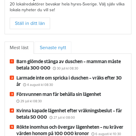
20 lokalredaktörer bevakar hela hyres-Sverige. Välj själv vilka
lokala nyheter du vill se!
Ställ in ditt län
Mest läst
Senaste nytt
Barn glömde stänga av duschen – mamman måste
betala 300 000
30 juli
kl 08:30
Larmade inte om spricka i duschen – vräks efter 30
år
4 augusti
kl 08:30
Försvunnen man får behålla sin lägenhet
29 juli
kl 08:30
Kvinna kapade lägenhet efter vräkningsbeslut – får
betala 50 000
27 juli
kl 08:00
Rökte inomhus och övergav lägenheten – nu kräver
värden honom på 100 000 kronor
6 augusti
kl 10:30