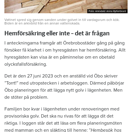
Foto: Arkivbild: Anna Rytterbrant
Foto: Arkivbild: Anna Rytterbrant
Vattnet spred sig genom sanden under golvet in till vardagsrum och kök.
Biden är en arkivbild från en annan vattenskada.
Hemförsäkring eller inte – det är frågan
I anteckningarna framgår att Örebrobostäder gång på gång
försöker få klarhet i om hyresgästen har hemförsäkring. Allt
hyresgästen kan visa är en påminnelse om en obetald
olycksfallsförsäkring.
Det är den 27 juni 2023 och en anställd vid Öbo skriver
”Torrt!” med utropstecken i arbetsloggen. Därmed påbörjar
Öbo planeringen för att lägga nytt golv i lägenheten. Men
de stöter på problem.
Familjen bor kvar i lägenheten under renoveringen med
provisoriska golv. Det ska nu rivas för att lägga dit det
riktiga. I loggen står det att läsa om flera planeringsmöten
med mamman och en släkting till henne: ”
Hembesök hos