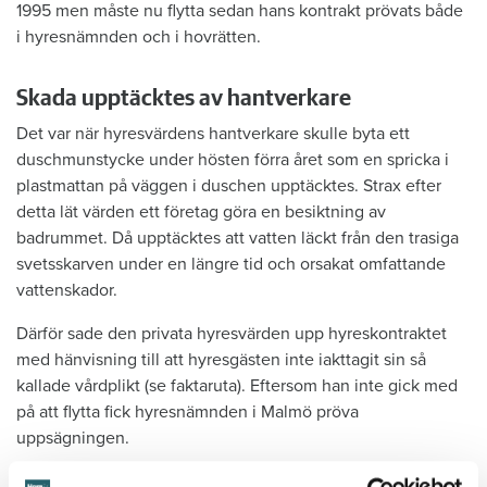
1995 men måste nu flytta sedan hans kontrakt prövats både
i hyresnämnden och i hovrätten.
Skada upptäcktes av hantverkare
Det var när hyresvärdens hantverkare skulle byta ett
duschmunstycke under hösten förra året som en spricka i
plastmattan på väggen i duschen upptäcktes. Strax efter
detta lät värden ett företag göra en besiktning av
badrummet. Då upptäcktes att vatten läckt från den trasiga
svetsskarven under en längre tid och orsakat omfattande
vattenskador.
Därför sade den privata hyresvärden upp hyreskontraktet
med hänvisning till att hyresgästen inte iakttagit sin så
kallade vårdplikt (se faktaruta). Eftersom han inte gick med
på att flytta fick hyresnämnden i Malmö pröva
uppsägningen.