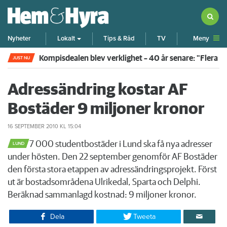
Meny
Nyheter
Lokalt
Tips & Råd
TV
Kompisdealen blev verklighet – 40 år senare: "Flera f
JUST NU
Adressändring kostar AF
Bostäder 9 miljoner kronor
16 SEPTEMBER 2010
KL 15:04
​7 000 studentbostäder i Lund ska få nya adresser
LUND
under hösten. Den 22 september genomför AF Bostäder
den första stora etappen av adressändringsprojekt. Först
ut är bostadsområdena Ulrikedal, Sparta och Delphi.
Beräknad sammanlagd kostnad: 9 miljoner kronor.
Dela
Tweeta