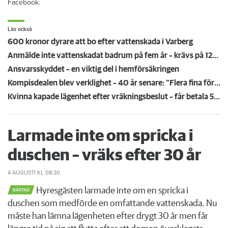
Facebook.
Läs också
600 kronor dyrare att bo efter vattenskada i Varberg
Anmälde inte vattenskadat badrum på fem år – krävs på 125 000 kronor
Ansvarsskyddet – en viktig del i hemförsäkringen
Kompisdealen blev verklighet – 40 år senare: "Flera fina fördelar med att dela bostad"
Kvinna kapade lägenhet efter vräkningsbeslut – får betala 50 000
Larmade inte om spricka i
duschen – vräks efter 30 år
4 AUGUSTI
KL 08:30
Hyresgästen larmade inte om en spricka i
BÅSTAD
duschen som medförde en omfattande vattenskada. Nu
måste han lämna lägenheten efter drygt 30 år men får