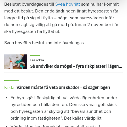
Beslutet överklagades till
Svea hovrätt
som nu har kommit
med ett beslut. Den enda ändringen är att hyresgästen får
längre tid på sig att flytta – något som hyresvärden inför
domen sagt sig villig att gå med på. Innan 2 november i år
ska hyresgästen ha flyttat ut.
Svea hovrätts beslut kan inte överklagas.
Läs också
Så undviker du mögel – fyra riskplatser i lägenheten: ”Måste städa bort”
Fakta:
Värden måste få veta om skador – så säger lagen
En hyresgäst är skyldig att väl vårda lägenheten under
hyrestiden och hålla den ren. Den ska vara i gott skick
och hyresgästen är skyldig att ”bevara sundhet och
ordning inom fastigheten”. Det kallas vårdplikt.
Vårdplikten kan förenklat sammanfattas så att