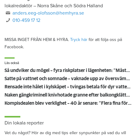
lokalredaktör
–
Norra Skåne och Södra Halland
anders.eeg-olofsson@hemhyra.se
010-459 17 12
MISSA INGET FRÅN HEM & HYRA.
Tryck här
för att följa oss på
Facebook.
Läs också
Så undviker du mögel – fyra riskplatser i lägenheten: ”Måste städa bort”
Satte på vattnet och somnade – vaknade upp av översvämning hos grannen
Rensade inte hålet i kylskåpet – tvingas betala för dyr vattenskada
Naken gängkriminell knivhotade granne efter balkongklättring
Kompisdealen blev verklighet – 40 år senare: "Flera fina fördelar med att dela bostad"
Din lokala reporter
Vet du något? Hör av dig med tips eller synpunkter på vad du vill