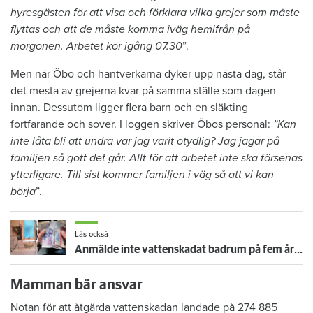
hyresgästen för att visa och förklara vilka grejer som måste
flyttas och att de måste komma iväg hemifrån på
morgonen. Arbetet kör igång 07.30
”.
Men när Öbo och hantverkarna dyker upp nästa dag, står
det mesta av grejerna kvar på samma ställe som dagen
innan. Dessutom ligger flera barn och en släkting
fortfarande och sover. I loggen skriver Öbos personal:
”Kan
inte låta bli att undra var jag varit otydlig? Jag jagar på
familjen så gott det går. Allt för att arbetet inte ska försenas
ytterligare. Till sist kommer familjen i väg så att vi kan
börja
”.
Läs också
Anmälde inte vattenskadat badrum på fem år – krävs på 125 000 kronor
Mamman bär ansvar
Notan för att åtgärda vattenskadan landade på 274 885