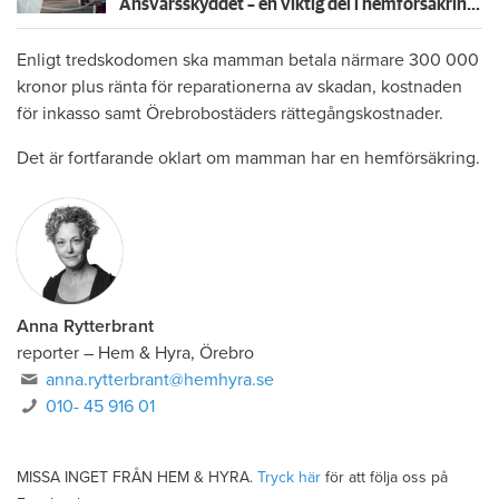
Ansvarsskyddet – en viktig del i hemförsäkringen
Enligt tredskodomen ska mamman betala närmare 300 000
kronor plus ränta för reparationerna av skadan, kostnaden
för inkasso samt Örebrobostäders rättegångskostnader.
Det är fortfarande oklart om mamman har en hemförsäkring.
Anna Rytterbrant
reporter
–
Hem & Hyra, Örebro
anna.rytterbrant@hemhyra.se
010- 45 916 01
MISSA INGET FRÅN HEM & HYRA.
Tryck här
för att följa oss på