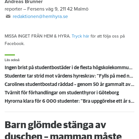
Andreas Brunner
reporter
–
Fersens väg 9, 211 42 Malmö
redaktionen@hemhyra.se
MISSA INGET FRÅN HEM & HYRA.
Tryck här
för att följa oss på
Facebook.
Läs också
Ingen brist på studentbostäder i de flesta högskolekommunerna: ”Vi har 130 tomma lägenheter”
Studenter tar strid mot värdens hyreskrav: ”Fylls på med namn hela tiden”
Carolines studentbostad räddad – genom 50 år gammalt avtal: "Jätteglad att få bo kvar"
Tvärnit för förhandlingar om studenthyror i Göteborg
Hyrorna klara för 6 000 studenter: "Bra uppgörelse ett år som detta"
Barn glömde stänga av
duschen – mamman måste