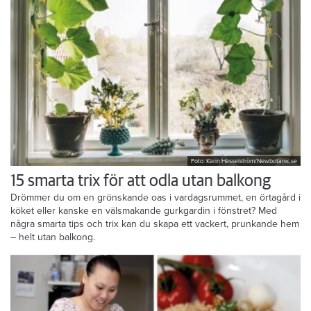
Foto: Karin Hasselström/Newbotanic.se
15 smarta trix för att odla utan balkong
Drömmer du om en grönskande oas i vardagsrummet, en örtagård i
köket eller kanske en välsmakande gurkgardin i fönstret? Med
några smarta tips och trix kan du skapa ett vackert, prunkande hem
– helt utan balkong.