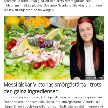
Aromatiska örter, krispig sallad och årets första gurkor. När
midsommar nalkas plockar Susanne Granlund allsköns grönt i den
lilla köksträdgården på balkongen.
Foto: Frida Ekman
Messi älskar Victorias smörgåstårta – trots
den galna ingrediensen
Formbrödsskivor i rader, krämiga fyllningar och krispiga grönsaker.
Det är basen i den svenska klassikern smörgåstårta. Victoria Lalli
lägger till en specialingrediens – och ändå vattnas det i munnen på