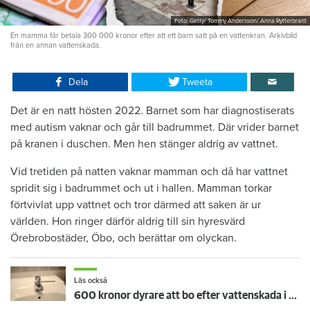
Foto: Getty/ Tommy Andersson/ Anna Rytterbrant
En mamma får betala 300 000 kronor efter att ett barn satt på en vattenkran. Arkivbild
från en annan vattenskada.
Dela
Tweeta
Det är en natt hösten 2022. Barnet som har diagnostiserats
med autism vaknar och går till badrummet. Där vrider barnet
på kranen i duschen. Men hen stänger aldrig av vattnet.
Vid tretiden på natten vaknar mamman och då har vattnet
spridit sig i badrummet och ut i hallen. Mamman torkar
förtvivlat upp vattnet och tror därmed att saken är ur
världen. Hon ringer därför aldrig till sin hyresvärd
Örebrobostäder, Öbo, och berättar om olyckan.
Läs också
600 kronor dyrare att bo efter vattenskada i Varberg