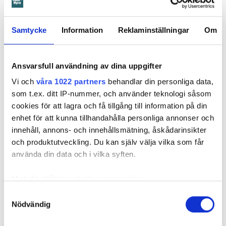
Samtycke
Information
Reklaminställningar
Om
Ansvarsfull användning av dina uppgifter
Vi och
våra 1022 partners
behandlar din personliga data,
som t.ex. ditt IP-nummer, och använder teknologi såsom
cookies för att lagra och få tillgång till information på din
enhet för att kunna tillhandahålla personliga annonser och
innehåll, annons- och innehållsmätning, åskådarinsikter
Foto: Hyresnämnden
Foto: Hyresnämnden
och produktutveckling. Du kan själv välja vilka som får
Hyresgästen borde ha upptäckt och larmat om glipan i duschväggen, menar
domstolarna.
använda din data och i vilka syften.
Hyresgästen själv menar att hyresvärden under hela den tid
Med din tillåtelse skulle vi även vilja:
han bott där varken gjort några inspektioner eller något
underhåll av badrummet, och att det är anledningen till att
Samla in information om din geografiska plats
Samtyckesval
sprickan har kunnat uppstå. Sprickan var heller inte så lätt
Nödvändig
som kan ha en noggrannhet på upp till flera meter
att upptäcka, menar han.
Identifiera din enhet genom att aktivt skanna den