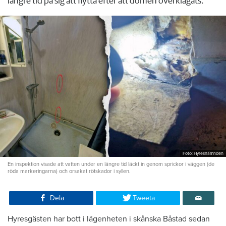
längre tid på sig att flytta efter att domen överklagats.
Foto: Hyresnämnden
En inspektion visade att vatten under en längre tid läckt in genom sprickor i väggen (de
röda markeringarna) och orsakat rötskador i syllen.
Dela
Tweeta
Hyresgästen har bott i lägenheten i skånska Båstad sedan