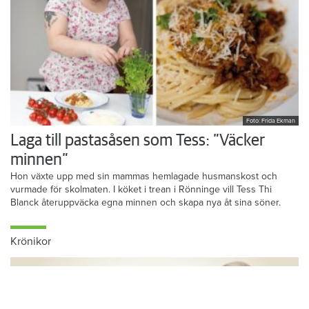
Foto: Frida Ekman
Laga till pastasåsen som Tess: ”Väcker
minnen”
Hon växte upp med sin mammas hemlagade husmanskost och
vurmade för skolmaten. I köket i trean i Rönninge vill Tess Thi
Blanck återuppväcka egna minnen och skapa nya åt sina söner.
Krönikor