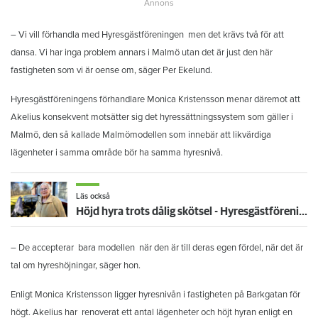
– Vi vill förhandla med Hyresgästföreningen
men det krävs två för att
dansa. Vi har inga problem annars i Malmö utan det är just den här
fastigheten som vi är oense om, säger Per Ekelund.
Hyresgästföreningens förhandlare Monica Kristensson menar däremot att
Akelius konsekvent motsätter sig det hyressättningssystem som gäller i
Malmö, den så kallade Malmömodellen som innebär att likvärdiga
lägenheter i samma område bör ha samma hyresnivå.
Läs också
Höjd hyra trots dålig skötsel - Hyresgästföreningen uppmanar boende att inte betala
– De accepterar
bara modellen
när den är till deras egen fördel, när det är
tal om hyreshöjningar, säger hon.
Enligt Monica Kristensson ligger hyresnivån i fastigheten på Barkgatan för
högt. Akelius har
renoverat ett antal lägenheter och höjt hyran enligt en