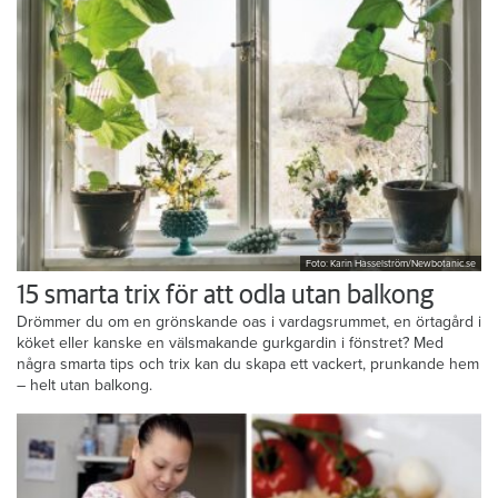
Foto: Karin Hasselström/Newbotanic.se
15 smarta trix för att odla utan balkong
Drömmer du om en grönskande oas i vardagsrummet, en örtagård i
köket eller kanske en välsmakande gurkgardin i fönstret? Med
några smarta tips och trix kan du skapa ett vackert, prunkande hem
– helt utan balkong.