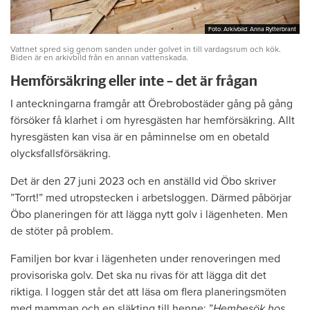
Foto: Arkivbild: Anna Rytterbrant
Foto: Arkivbild: Anna Rytterbrant
Vattnet spred sig genom sanden under golvet in till vardagsrum och kök.
Biden är en arkivbild från en annan vattenskada.
Hemförsäkring eller inte – det är frågan
I anteckningarna framgår att Örebrobostäder gång på gång
försöker få klarhet i om hyresgästen har hemförsäkring. Allt
hyresgästen kan visa är en påminnelse om en obetald
olycksfallsförsäkring.
Det är den 27 juni 2023 och en anställd vid Öbo skriver
”Torrt!” med utropstecken i arbetsloggen. Därmed påbörjar
Öbo planeringen för att lägga nytt golv i lägenheten. Men
de stöter på problem.
Familjen bor kvar i lägenheten under renoveringen med
provisoriska golv. Det ska nu rivas för att lägga dit det
riktiga. I loggen står det att läsa om flera planeringsmöten
med mamman och en släkting till henne: ”
Hembesök hos