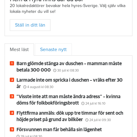
20 lokalredaktörer bevakar hela hyres-Sverige. Välj själv vilka
lokala nyheter du vill se!
Ställ in ditt län
Mest läst
Senaste nytt
Barn glömde stänga av duschen – mamman måste
betala 300 000
30 juli
kl 08:30
Larmade inte om spricka i duschen – vräks efter 30
år
4 augusti
kl 08:30
”Visste inte att man måste ändra adress” – kvinna
döms för folkbokföringsbrott
24 juli
kl 16:10
Flyttfirma anmäls: dök upp tre timmar för sent och
höjde priset på grund av bilköer
24 juli
kl 09:30
Försvunnen man får behålla sin lägenhet
29 juli
kl 08:30