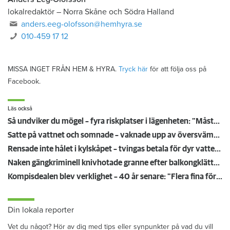
lokalredaktör
–
Norra Skåne och Södra Halland
anders.eeg-olofsson@hemhyra.se
010-459 17 12
MISSA INGET FRÅN HEM & HYRA.
Tryck här
för att följa oss på
Facebook.
Läs också
Så undviker du mögel – fyra riskplatser i lägenheten: ”Måste städa bort”
Satte på vattnet och somnade – vaknade upp av översvämning hos grannen
Rensade inte hålet i kylskåpet – tvingas betala för dyr vattenskada
Naken gängkriminell knivhotade granne efter balkongklättring
Kompisdealen blev verklighet – 40 år senare: "Flera fina fördelar med att dela bostad"
Din lokala reporter
Vet du något? Hör av dig med tips eller synpunkter på vad du vill