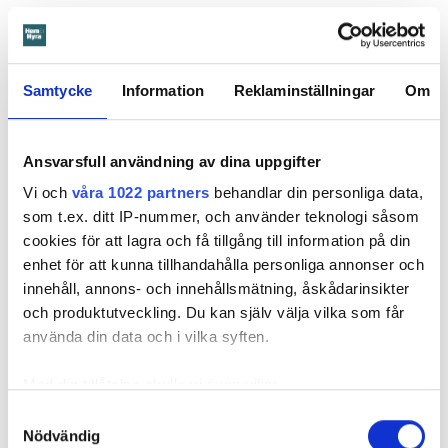
1995 men måste nu flytta sedan hans kontrakt prövats både
i hyresnämnden och i hovrätten.
Samtycke
Information
Reklaminställningar
Om
Skada upptäcktes av hantverkare
Det var när hyresvärdens hantverkare skulle byta ett
duschmunstycke under hösten förra året som en spricka i
Ansvarsfull användning av dina uppgifter
plastmattan på väggen i duschen upptäcktes. Strax efter
Vi och
våra 1022 partners
behandlar din personliga data,
detta lät värden ett företag göra en besiktning av
som t.ex. ditt IP-nummer, och använder teknologi såsom
badrummet. Då upptäcktes att vatten läckt från den trasiga
cookies för att lagra och få tillgång till information på din
svetsskarven under en längre tid och orsakat omfattande
enhet för att kunna tillhandahålla personliga annonser och
vattenskador.
innehåll, annons- och innehållsmätning, åskådarinsikter
Därför sade den privata hyresvärden upp hyreskontraktet
och produktutveckling. Du kan själv välja vilka som får
med hänvisning till att hyresgästen inte iakttagit sin så
använda din data och i vilka syften.
kallade vårdplikt (se faktaruta). Eftersom han inte gick med
på att flytta fick hyresnämnden i Malmö pröva
Med din tillåtelse skulle vi även vilja:
uppsägningen.
Samla in information om din geografiska plats
Samtyckesval
Nödvändig
som kan ha en noggrannhet på upp till flera meter