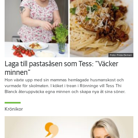
Foto: Frida Ekman
Laga till pastasåsen som Tess: ”Väcker
minnen”
Hon växte upp med sin mammas hemlagade husmanskost och
vurmade för skolmaten. I köket i trean i Rönninge vill Tess Thi
Blanck återuppväcka egna minnen och skapa nya åt sina söner.
Krönikor