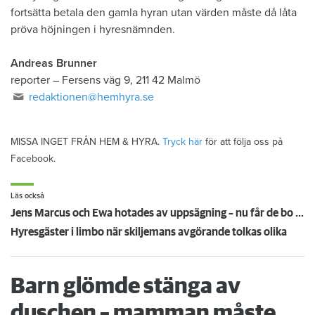
fortsätta betala den gamla hyran utan värden måste då låta
pröva höjningen i hyresnämnden.
Andreas Brunner
reporter
–
Fersens väg 9, 211 42 Malmö
redaktionen@hemhyra.se
MISSA INGET FRÅN HEM & HYRA.
Tryck här
för att följa oss på
Facebook.
Läs också
Jens Marcus och Ewa hotades av uppsägning – nu får de bo kvar: ”Underbart”
Hyresgäster i limbo när skiljemans avgörande tolkas olika
Barn glömde stänga av
duschen – mamman måste