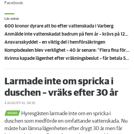
Facebook.
Läs också
600 kronor dyrare att bo efter vattenskada i Varberg
Anmälde inte vattenskadat badrum på fem år – krävs på 125 000 kronor
Ansvarsskyddet – en viktig del i hemförsäkringen
Kompisdealen blev verklighet – 40 år senare: "Flera fina fördelar med att dela bostad"
Kvinna kapade lägenhet efter vräkningsbeslut – får betala 50 000
Larmade inte om spricka i
duschen – vräks efter 30 år
4 AUGUSTI
KL 08:30
Hyresgästen larmade inte om en spricka i
BÅSTAD
duschen som medförde en omfattande vattenskada. Nu
måste han lämna lägenheten efter drygt 30 år men får