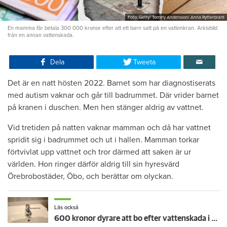
Foto: Getty/ Tommy Andersson/ Anna Rytterbrant
En mamma får betala 300 000 kronor efter att ett barn satt på en vattenkran. Arkivbild
från en annan vattenskada.
Dela
Tweeta
Det är en natt hösten 2022. Barnet som har diagnostiserats
med autism vaknar och går till badrummet. Där vrider barnet
på kranen i duschen. Men hen stänger aldrig av vattnet.
Vid tretiden på natten vaknar mamman och då har vattnet
spridit sig i badrummet och ut i hallen. Mamman torkar
förtvivlat upp vattnet och tror därmed att saken är ur
världen. Hon ringer därför aldrig till sin hyresvärd
Örebrobostäder, Öbo, och berättar om olyckan.
Läs också
600 kronor dyrare att bo efter vattenskada i Varberg