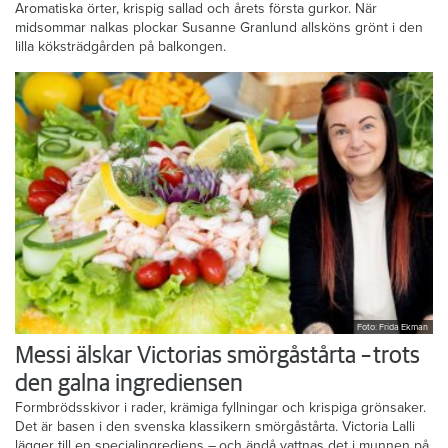
Aromatiska örter, krispig sallad och årets första gurkor. När
midsommar nalkas plockar Susanne Granlund allsköns grönt i den
lilla köksträdgården på balkongen.
Foto: Frida Ekman
Messi älskar Victorias smörgåstårta – trots
den galna ingrediensen
Formbrödsskivor i rader, krämiga fyllningar och krispiga grönsaker.
Det är basen i den svenska klassikern smörgåstårta. Victoria Lalli
lägger till en specialingrediens – och ändå vattnas det i munnen på