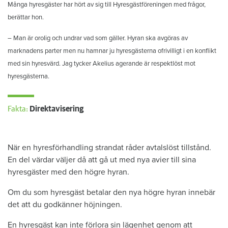
Många hyresgäster har hört av sig till Hyresgästföreningen med frågor,
berättar hon.
– Man är orolig och undrar vad som gäller. Hyran ska avgöras av
marknadens parter men nu hamnar ju hyresgästerna ofrivilligt i en konflikt
med sin hyresvärd. Jag tycker Akelius agerande är respektlöst mot
hyresgästerna.
Fakta:
Direktavisering
När en hyresförhandling strandat råder avtalslöst tillstånd.
En del värdar väljer då att gå ut med nya avier till sina
hyresgäster med den högre hyran.
Om du som hyresgäst betalar den nya högre hyran innebär
det att du godkänner höjningen.
En hyresgäst kan inte förlora sin lägenhet genom att