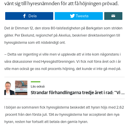
vänt sig till hyresnämnden för att få höjningen prövad.
Dela
Tweeta
Det är Dimman 12, den stora 80-talsfastigheten på Barkgatan som striden
gäller.
Per Ekelund, regionchef på Akelius, beskriver direktaviseringen till
hyresgästerna som ett nödvändigt ont.
– Detta var ingenting vi ville men vi upplevde att vi inte kom någonstans i
våra diskussioner med Hyresgästföreningen. Vi fick noll förra året och i år
ville man också ge oss noll procents höjning, det kunde vi inte gå med på.
Läs också
Strandar förhandlingarna tredje året i rad: "Vi är besvikna"
I början av sommaren fick hyresgästerna beskedet att hyran höjs med 2,62
procent från den första juli. 134 av hyresgästerna har accepterat den nya
hyran, resten har fortsatt att betala den gamla hyran.