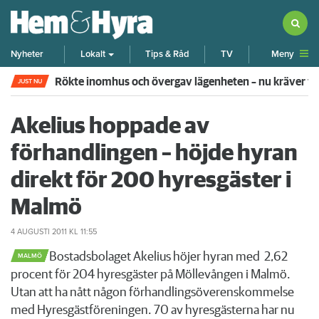
Meny
Nyheter
Lokalt
Tips & Råd
TV
Rökte inomhus och övergav lägenheten – nu kräver 
JUST NU
Akelius hoppade av
förhandlingen – höjde hyran
direkt för 200 hyresgäster i
Malmö
4 AUGUSTI 2011
KL 11:55
​Bostadsbolaget Akelius höjer hyran med 2,62
MALMÖ
procent för 204 hyresgäster på Möllevången i Malmö.
Utan att ha nått någon förhandlingsöverenskommelse
med Hyresgästföreningen. 70 av hyresgästerna har nu