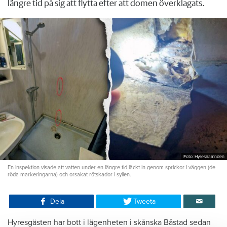
längre tid på sig att flytta efter att domen överklagats.
Foto: Hyresnämnden
En inspektion visade att vatten under en längre tid läckt in genom sprickor i väggen (de
röda markeringarna) och orsakat rötskador i syllen.
Dela
Tweeta
Hyresgästen har bott i lägenheten i skånska Båstad sedan