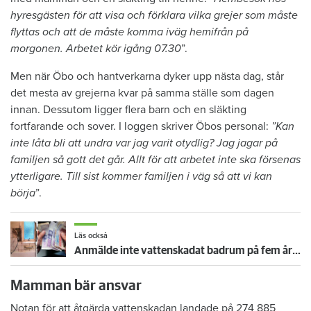
hyresgästen för att visa och förklara vilka grejer som måste
flyttas och att de måste komma iväg hemifrån på
morgonen. Arbetet kör igång 07.30
”.
Men när Öbo och hantverkarna dyker upp nästa dag, står
det mesta av grejerna kvar på samma ställe som dagen
innan. Dessutom ligger flera barn och en släkting
fortfarande och sover. I loggen skriver Öbos personal:
”Kan
inte låta bli att undra var jag varit otydlig? Jag jagar på
familjen så gott det går. Allt för att arbetet inte ska försenas
ytterligare. Till sist kommer familjen i väg så att vi kan
börja
”.
Läs också
Anmälde inte vattenskadat badrum på fem år – krävs på 125 000 kronor
Mamman bär ansvar
Notan för att åtgärda vattenskadan landade på 274 885