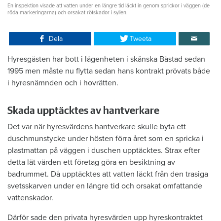
En inspektion visade att vatten under en längre tid läckt in genom sprickor i väggen (de
röda markeringarna) och orsakat rötskador i syllen.
Dela
Tweeta
Hyresgästen har bott i lägenheten i skånska Båstad sedan
1995 men måste nu flytta sedan hans kontrakt prövats både
i hyresnämnden och i hovrätten.
Skada upptäcktes av hantverkare
Det var när hyresvärdens hantverkare skulle byta ett
duschmunstycke under hösten förra året som en spricka i
plastmattan på väggen i duschen upptäcktes. Strax efter
detta lät värden ett företag göra en besiktning av
badrummet. Då upptäcktes att vatten läckt från den trasiga
svetsskarven under en längre tid och orsakat omfattande
vattenskador.
Därför sade den privata hyresvärden upp hyreskontraktet