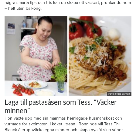
några smarta tips och trix kan du skapa ett vackert, prunkande hem
– helt utan balkong.
Foto: Frida Ekman
Laga till pastasåsen som Tess: ”Väcker
minnen”
Hon växte upp med sin mammas hemlagade husmanskost och
vurmade för skolmaten. I köket i trean i Rönninge vill Tess Thi
Blanck återuppväcka egna minnen och skapa nya åt sina söner.