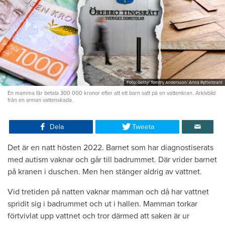
Foto: Getty/ Tommy Andersson/ Anna Rytterbrant
En mamma får betala 300 000 kronor efter att ett barn satt på en vattenkran. Arkivbild
från en annan vattenskada.
Dela
Tweeta
Det är en natt hösten 2022. Barnet som har diagnostiserats
med autism vaknar och går till badrummet. Där vrider barnet
på kranen i duschen. Men hen stänger aldrig av vattnet.
Vid tretiden på natten vaknar mamman och då har vattnet
spridit sig i badrummet och ut i hallen. Mamman torkar
förtvivlat upp vattnet och tror därmed att saken är ur