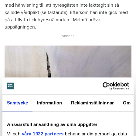
med hänvisning till att hyresgästen inte iakttagit sin så
kallade vårdplikt (se faktaruta). Eftersom han inte gick med
på att flytta fick hyresnämnden i Malmö pröva
uppsägningen.
Samtycke
Information
Reklaminställningar
Om
Foto: Hyresnämnden
Foto: Hyresnämnden
Ansvarsfull användning av dina uppgifter
Hyresgästen borde ha upptäckt och larmat om glipan i duschväggen, menar
domstolarna.
Vi och
våra 1022 partners
behandlar din personliga data,