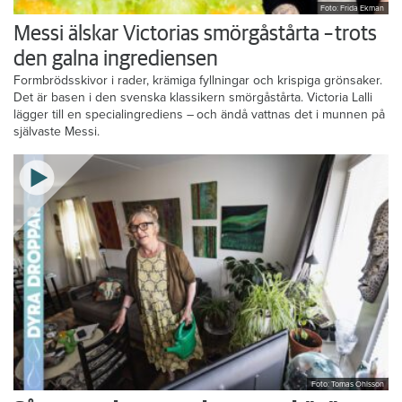
Foto: Frida Ekman
Messi älskar Victorias smörgåstårta – trots
den galna ingrediensen
Formbrödsskivor i rader, krämiga fyllningar och krispiga grönsaker.
Det är basen i den svenska klassikern smörgåstårta. Victoria Lalli
lägger till en specialingrediens – och ändå vattnas det i munnen på
självaste Messi.
Foto: Tomas Ohlsson