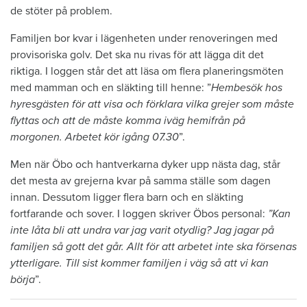
de stöter på problem.
Familjen bor kvar i lägenheten under renoveringen med
provisoriska golv. Det ska nu rivas för att lägga dit det
riktiga. I loggen står det att läsa om flera planeringsmöten
med mamman och en släkting till henne: ”
Hembesök hos
hyresgästen för att visa och förklara vilka grejer som måste
flyttas och att de måste komma iväg hemifrån på
morgonen. Arbetet kör igång 07.30
”.
Men när Öbo och hantverkarna dyker upp nästa dag, står
det mesta av grejerna kvar på samma ställe som dagen
innan. Dessutom ligger flera barn och en släkting
fortfarande och sover. I loggen skriver Öbos personal:
”Kan
inte låta bli att undra var jag varit otydlig? Jag jagar på
familjen så gott det går. Allt för att arbetet inte ska försenas
ytterligare. Till sist kommer familjen i väg så att vi kan
börja
”.