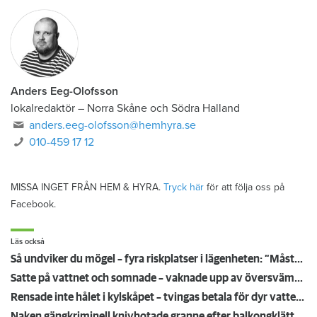
Anders Eeg-Olofsson
lokalredaktör
–
Norra Skåne och Södra Halland
anders.eeg-olofsson@hemhyra.se
010-459 17 12
MISSA INGET FRÅN HEM & HYRA.
Tryck här
för att följa oss på
Facebook.
Läs också
Så undviker du mögel – fyra riskplatser i lägenheten: ”Måste städa bort”
Satte på vattnet och somnade – vaknade upp av översvämning hos grannen
Rensade inte hålet i kylskåpet – tvingas betala för dyr vattenskada
Naken gängkriminell knivhotade granne efter balkongklättring