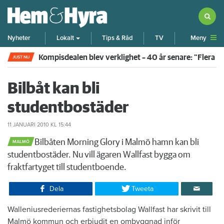
Meny
Nyheter
Lokalt
Tips & Råd
TV
Kompisdealen blev verklighet – 40 år senare: "Flera f
JUST NU
Bilbåt kan bli
studentbostäder
11 JANUARI 2010
KL 15:44
​Bilbåten Morning Glory i Malmö hamn kan bli
MALMÖ
studentbostäder. Nu vill ägaren Wallfast bygga om
fraktfartyget till studentboende.
Dela
Tweeta
Walleniusrederiernas fastighetsbolag Wallfast har skrivit till
Malmö kommun och erbjudit en ombyggnad inför