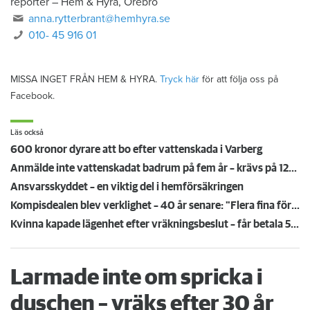
reporter
–
Hem & Hyra, Örebro
anna.rytterbrant@hemhyra.se
010- 45 916 01
MISSA INGET FRÅN HEM & HYRA.
Tryck här
för att följa oss på
Facebook.
Läs också
600 kronor dyrare att bo efter vattenskada i Varberg
Anmälde inte vattenskadat badrum på fem år – krävs på 125 000 kronor
Ansvarsskyddet – en viktig del i hemförsäkringen
Kompisdealen blev verklighet – 40 år senare: "Flera fina fördelar med att dela bostad"
Kvinna kapade lägenhet efter vräkningsbeslut – får betala 50 000
Larmade inte om spricka i
duschen – vräks efter 30 år