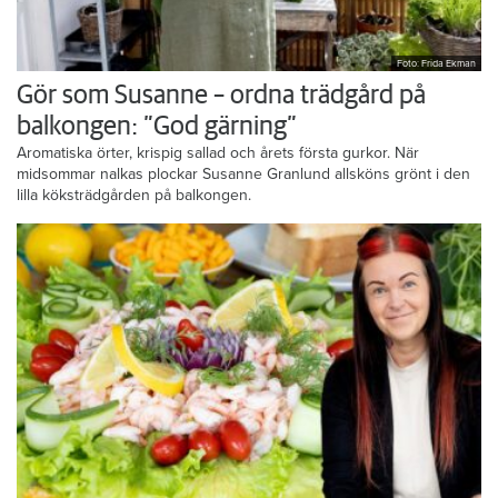
Foto: Frida Ekman
Gör som Susanne – ordna trädgård på
balkongen: ”God gärning”
Aromatiska örter, krispig sallad och årets första gurkor. När
midsommar nalkas plockar Susanne Granlund allsköns grönt i den
lilla köksträdgården på balkongen.