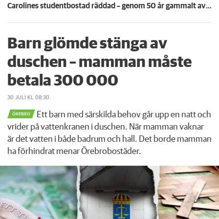
Carolines studentbostad räddad – genom 50 år gammalt avtal: "Jätteglad att få bo kvar"
Barn glömde stänga av
duschen – mamman måste
betala 300 000
30 JULI
KL 08:30
Ett barn med särskilda behov går upp en natt och
ÖREBRO
vrider på vattenkranen i duschen. När mamman vaknar
är det vatten i både badrum och hall. Det borde mamman
ha förhindrat menar Örebrobostäder.