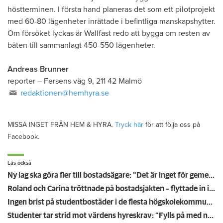
höstterminen. I första hand planeras det som ett pilotprojekt
med 60-80 lägenheter inrättade i befintliga manskapshytter.
Om försöket lyckas är Wallfast redo att bygga om resten av
båten till sammanlagt 450-550 lägenheter.
Andreas Brunner
reporter
–
Fersens väg 9, 211 42 Malmö
redaktionen@hemhyra.se
MISSA INGET FRÅN HEM & HYRA.
Tryck här
för att följa oss på
Facebook.
Läs också
Ny lag ska göra fler till bostadsägare: "Det är inget för gemene man"
Roland och Carina tröttnade på bostadsjakten – flyttade in i en husbil
Ingen brist på studentbostäder i de flesta högskolekommunerna: ”Vi har 130 tomma lägenheter”
Studenter tar strid mot värdens hyreskrav: ”Fylls på med namn hela tiden”