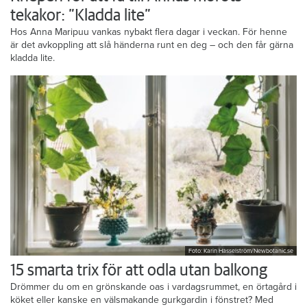
tekakor: ”Kladda lite”
Hos Anna Maripuu vankas nybakt flera dagar i veckan. För henne
är det avkoppling att slå händerna runt en deg – och den får gärna
kladda lite.
Foto: Karin Hasselström/Newbotanic.se
15 smarta trix för att odla utan balkong
Drömmer du om en grönskande oas i vardagsrummet, en örtagård i
köket eller kanske en välsmakande gurkgardin i fönstret? Med