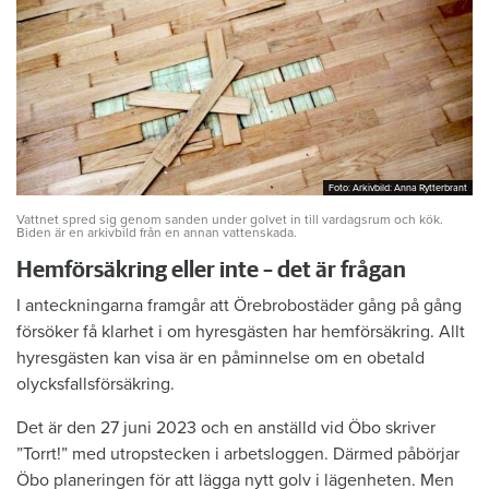
Foto: Arkivbild: Anna Rytterbrant
Foto: Arkivbild: Anna Rytterbrant
Vattnet spred sig genom sanden under golvet in till vardagsrum och kök.
Biden är en arkivbild från en annan vattenskada.
Hemförsäkring eller inte – det är frågan
I anteckningarna framgår att Örebrobostäder gång på gång
försöker få klarhet i om hyresgästen har hemförsäkring. Allt
hyresgästen kan visa är en påminnelse om en obetald
olycksfallsförsäkring.
Det är den 27 juni 2023 och en anställd vid Öbo skriver
”Torrt!” med utropstecken i arbetsloggen. Därmed påbörjar
Öbo planeringen för att lägga nytt golv i lägenheten. Men