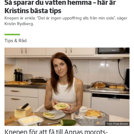
Så sparar du vatten hemma – här är
Kristins bästa tips
Knepen är enkla: ”Det är ingen uppoffring alls från min sida”, säger
Kristin Rydberg.
Tips & Råd
Foto: Frida Ekman
Knepen för att få till Annas morots-