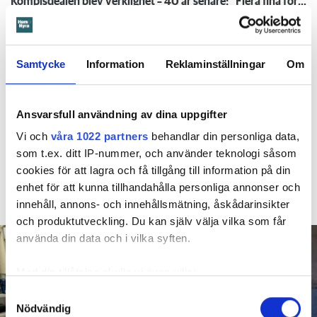
Kompisdealen blev verklighet – 40 år senare: "Flera fina fördelar med att dela bostad"
Kvinna kapade lägenhet efter vräkningsbeslut – får betala 50 000
Samtycke
Information
Reklaminställningar
Om
Larmade inte om spricka i
duschen – vräks efter 30 år
Ansvarsfull användning av dina uppgifter
4 AUGUSTI
KL 08:30
Vi och
våra 1022 partners
behandlar din personliga data,
Hyresgästen larmade inte om en spricka i
BÅSTAD
som t.ex. ditt IP-nummer, och använder teknologi såsom
duschen som medförde en omfattande vattenskada. Nu
cookies för att lagra och få tillgång till information på din
måste han lämna lägenheten efter drygt 30 år men får
enhet för att kunna tillhandahålla personliga annonser och
längre tid på sig att flytta efter att domen överklagats.
innehåll, annons- och innehållsmätning, åskådarinsikter
och produktutveckling. Du kan själv välja vilka som får
använda din data och i vilka syften.
Med din tillåtelse skulle vi även vilja:
Samla in information om din geografiska plats
Samtyckesval
Nödvändig
som kan ha en noggrannhet på upp till flera meter