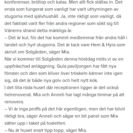
konferenser, bröllop och kalas. Men allt fick ställas in. Det
enda som fungerat som vanligt har varit uthyrningen av
stugorna med självhushåll. Ja, inte riktigt som vanligt, då
det faktiskt varit fler från andra regioner som sökt sig till
Vänerns strand detta märkliga år.
– Det är kul, för det har kommit medlemmar från andra håll i
landet och hyrt stugorna. Det är tack vare Hem & Hyra som
skrivit om Solgården, säger Mia.
När vi kommer till Solgården denna höstdag möts vi av en
uppfräschad anläggning. Gula paviljongen har fått nya
fönster och den som kliver över tröskeln känner inte igen
sig, då det är både nya golv och helt nytt kök.
I det lilla röda huset där receptionen ligger är det också
helrenoverat. Mia och Anneli har lagt många timmar på att
renovera.
– Vi är inga proffs på det här egentligen, men det har blivit
riktigt bra, säger Anneli och sågar en bit panel som Mia
sätter upp i taket på toaletten.
– Nu är huset snart tipp-topp, säger Mia.