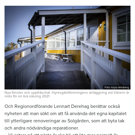
Foto: Kajsa Wedberg
Nya fönster och uppfräschat. Hyresgästföreningens anläggning vid Vänern är
redo för en bra säsong 2021.
Och Regionordförande Lennart Derehag berättar också
nyheten att man sökt om att få använda det egna kapitalet
till ytterligare renoveringar av Solgården, som att byta tak
och andra nödvändiga reparationer.