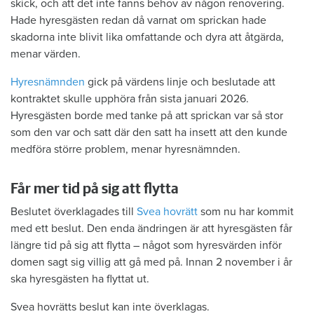
skick, och att det inte fanns behov av någon renovering.
Hade hyresgästen redan då varnat om sprickan hade
skadorna inte blivit lika omfattande och dyra att åtgärda,
menar värden.
Hyresnämnden
gick på värdens linje och beslutade att
kontraktet skulle upphöra från sista januari 2026.
Hyresgästen borde med tanke på att sprickan var så stor
som den var och satt där den satt ha insett att den kunde
medföra större problem, menar hyresnämnden.
Får mer tid på sig att flytta
Beslutet överklagades till
Svea hovrätt
som nu har kommit
med ett beslut. Den enda ändringen är att hyresgästen får
längre tid på sig att flytta – något som hyresvärden inför
domen sagt sig villig att gå med på. Innan 2 november i år
ska hyresgästen ha flyttat ut.
Svea hovrätts beslut kan inte överklagas.