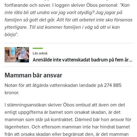
fortfarande och sover. I loggen skriver Öbos personal:
”Kan
inte låta bli att undra var jag varit otydlig? Jag jagar på
familjen så gott det går. Allt för att arbetet inte ska försenas
ytterligare. Till sist kommer familjen i väg så att vi kan
börja
”.
Läs också
Anmälde inte vattenskadat badrum på fem år – krävs på 125 000 kronor
Mamman bär ansvar
Notan för att åtgärda vattenskadan landade på 274 885
kronor.
I stämningsansökan skriver Öbos ombud att även om det
enligt uppgifterna är barnet som orsakat skadan, är det
mamman som står på kontraktet. Därmed bär hon ansvar för
lägenheten. Och eftersom mamman inte har hindrat barnet
från att orsaka skadan eller begränsat den, är det mamman