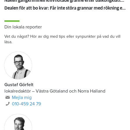
Naken gängkriminell knivhotade granne efter balkongklättring
Dealen för att bo kvar: Får inte störa grannar med rökning eller utsätta dem för brandfara
Din lokala reporter
Vet du något? Hör av dig med tips eller synpunkter på vad du vill
läsa.
Gustaf Görfelt
lokalredaktör
–
Västra Götaland och Norra Halland
Mejla mig
010-459 24 79