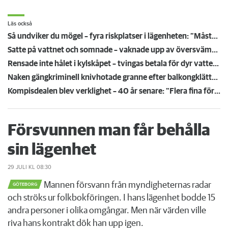
Läs också
Så undviker du mögel – fyra riskplatser i lägenheten: ”Måste städa bort”
Satte på vattnet och somnade – vaknade upp av översvämning hos grannen
Rensade inte hålet i kylskåpet – tvingas betala för dyr vattenskada
Naken gängkriminell knivhotade granne efter balkongklättring
Kompisdealen blev verklighet – 40 år senare: "Flera fina fördelar med att dela bostad"
Försvunnen man får behålla
sin lägenhet
29 JULI
KL 08:30
Mannen försvann från myndigheternas radar
GÖTEBORG
och ströks ur folkbokföringen. I hans lägenhet bodde 15
andra personer i olika omgångar. Men när värden ville
riva hans kontrakt dök han upp igen.