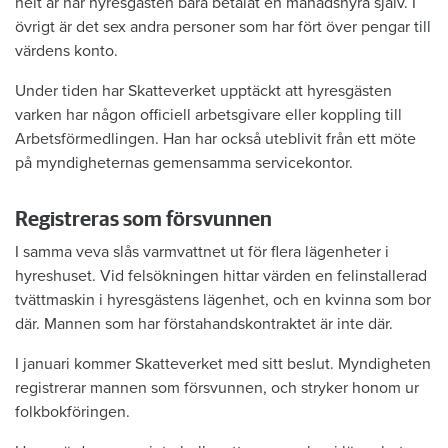
helt år har hyresgästen bara betalat en månadshyra själv. I
övrigt är det sex andra personer som har fört över pengar till
värdens konto.
Under tiden har Skatteverket upptäckt att hyresgästen
varken har någon officiell arbetsgivare eller koppling till
Arbetsförmedlingen. Han har också uteblivit från ett möte
på myndigheternas gemensamma servicekontor.
Registreras som försvunnen
I samma veva slås varmvattnet ut för flera lägenheter i
hyreshuset. Vid felsökningen hittar värden en felinstallerad
tvättmaskin i hyresgästens lägenhet, och en kvinna som bor
där. Mannen som har förstahandskontraktet är inte där.
I januari kommer Skatteverket med sitt beslut. Myndigheten
registrerar mannen som försvunnen, och stryker honom ur
folkbokföringen.