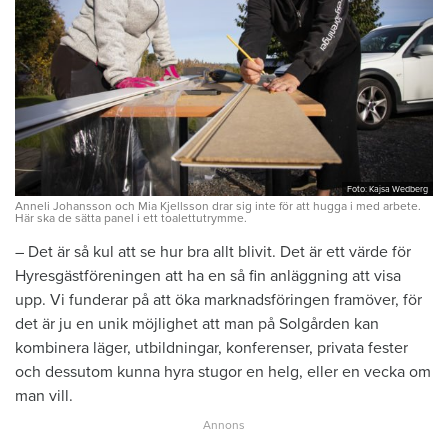
Foto: Kajsa Wedberg
Anneli Johansson och Mia Kjellsson drar sig inte för att hugga i med arbete.
Här ska de sätta panel i ett toalettutrymme.
– Det är så kul att se hur bra allt blivit. Det är ett värde för
Hyresgästföreningen att ha en så fin anläggning att visa
upp. Vi funderar på att öka marknadsföringen framöver, för
det är ju en unik möjlighet att man på Solgården kan
kombinera läger, utbildningar, konferenser, privata fester
och dessutom kunna hyra stugor en helg, eller en vecka om
man vill.