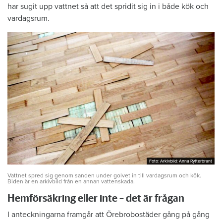
har sugit upp vattnet så att det spridit sig in i både kök och
vardagsrum.
Foto: Arkivbild: Anna Rytterbrant
Foto: Arkivbild: Anna Rytterbrant
Vattnet spred sig genom sanden under golvet in till vardagsrum och kök.
Biden är en arkivbild från en annan vattenskada.
Hemförsäkring eller inte – det är frågan
I anteckningarna framgår att Örebrobostäder gång på gång