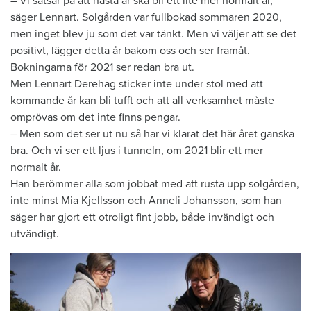
– Vi satsar på att nästa år ska bli ett lite mer normalt år,
säger Lennart. Solgården var fullbokad sommaren 2020,
men inget blev ju som det var tänkt. Men vi väljer att se det
positivt, lägger detta år bakom oss och ser framåt.
Bokningarna för 2021 ser redan bra ut.
Men Lennart Derehag sticker inte under stol med att
kommande år kan bli tufft och att all verksamhet måste
omprövas om det inte finns pengar.
– Men som det ser ut nu så har vi klarat det här året ganska
bra. Och vi ser ett ljus i tunneln, om 2021 blir ett mer
normalt år.
Han berömmer alla som jobbat med att rusta upp solgården,
inte minst Mia Kjellsson och Anneli Johansson, som han
säger har gjort ett otroligt fint jobb, både invändigt och
utvändigt.