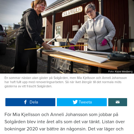
Foto: Kajsa Wedberg
En sommar nästan utan gäster på Solgården, men Mia Kjellsson och Anneli Johansson
har haft fullt upp med renoveringsarbeten. Så när livet återgår till det normala möts
gästerna av ett fräscht Solgården.
Dela
Tweeta
För Mia Kjellsson och Anneli Johansson som jobbar på
Solgården blev inte året alls som det var tänkt. Listan över
bokningar 2020 var bättre än någonsin. Det var läger och