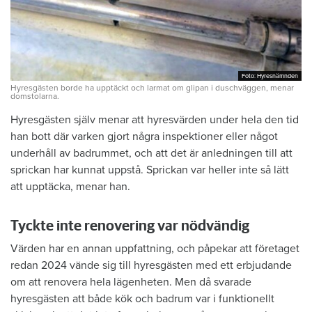
Foto: Hyresnämnden
Foto: Hyresnämnden
Hyresgästen borde ha upptäckt och larmat om glipan i duschväggen, menar
domstolarna.
Hyresgästen själv menar att hyresvärden under hela den tid
han bott där varken gjort några inspektioner eller något
underhåll av badrummet, och att det är anledningen till att
sprickan har kunnat uppstå. Sprickan var heller inte så lätt
att upptäcka, menar han.
Tyckte inte renovering var nödvändig
Värden har en annan uppfattning, och påpekar att företaget
redan 2024 vände sig till hyresgästen med ett erbjudande
om att renovera hela lägenheten. Men då svarade
hyresgästen att både kök och badrum var i funktionellt