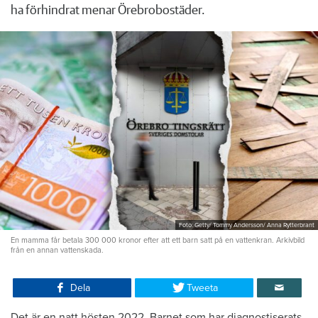
ha förhindrat menar Örebrobostäder.
Foto: Getty/ Tommy Andersson/ Anna Rytterbrant
En mamma får betala 300 000 kronor efter att ett barn satt på en vattenkran. Arkivbild
från en annan vattenskada.
Dela
Tweeta
Det är en natt hösten 2022. Barnet som har diagnostiserats