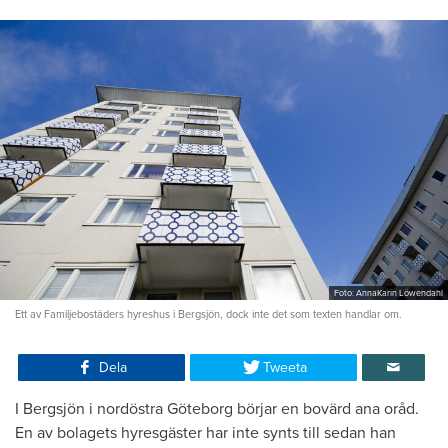
Foto: AnnaKarin Löwendahl
Ett av Familjebostäders hyreshus i Bergsjön, dock inte det som texten handlar om.
Dela
Tweeta
I Bergsjön i nordöstra Göteborg börjar en bovärd ana oråd.
En av bolagets hyresgäster har inte synts till sedan han