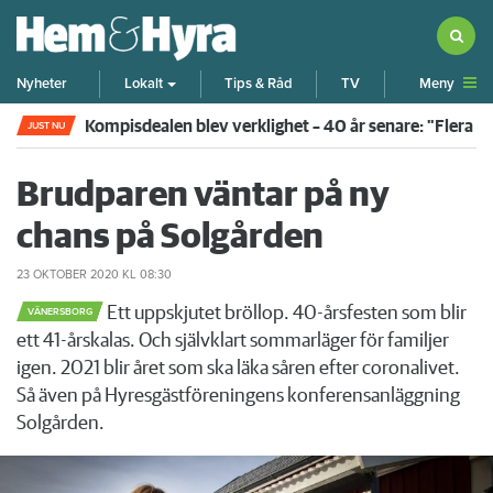
Meny
Nyheter
Lokalt
Tips & Råd
TV
Rökte inomhus och övergav lägenheten – nu kräver 
JUST NU
Brudparen väntar på ny
chans på Solgården
23 OKTOBER 2020
KL 08:30
Ett uppskjutet bröllop. 40-årsfesten som blir
VÄNERSBORG
ett 41-årskalas. Och självklart sommarläger för familjer
igen. 2021 blir året som ska läka såren efter coronalivet.
Så även på Hyresgästföreningens konferensanläggning
Solgården.