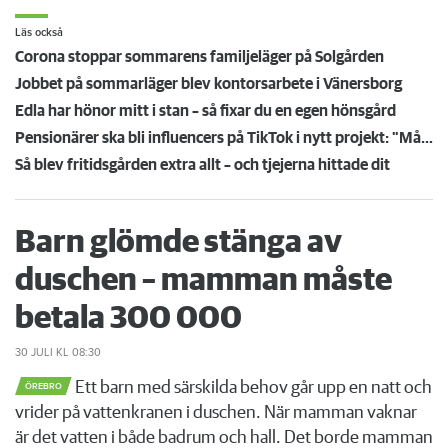
Läs också
Corona stoppar sommarens familjeläger på Solgården
Jobbet på sommarläger blev kontorsarbete i Vänersborg
Edla har hönor mitt i stan – så fixar du en egen hönsgård
Pensionärer ska bli influencers på TikTok i nytt projekt: "Många känner sig exkluderade"
Så blev fritidsgården extra allt – och tjejerna hittade dit
Barn glömde stänga av
duschen – mamman måste
betala 300 000
30 JULI
KL 08:30
Ett barn med särskilda behov går upp en natt och
ÖREBRO
vrider på vattenkranen i duschen. När mamman vaknar
är det vatten i både badrum och hall. Det borde mamman