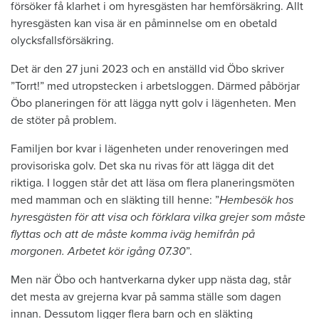
försöker få klarhet i om hyresgästen har hemförsäkring. Allt
hyresgästen kan visa är en påminnelse om en obetald
olycksfallsförsäkring.
Det är den 27 juni 2023 och en anställd vid Öbo skriver
”Torrt!” med utropstecken i arbetsloggen. Därmed påbörjar
Öbo planeringen för att lägga nytt golv i lägenheten. Men
de stöter på problem.
Familjen bor kvar i lägenheten under renoveringen med
provisoriska golv. Det ska nu rivas för att lägga dit det
riktiga. I loggen står det att läsa om flera planeringsmöten
med mamman och en släkting till henne: ”
Hembesök hos
hyresgästen för att visa och förklara vilka grejer som måste
flyttas och att de måste komma iväg hemifrån på
morgonen. Arbetet kör igång 07.30
”.
Men när Öbo och hantverkarna dyker upp nästa dag, står
det mesta av grejerna kvar på samma ställe som dagen
innan. Dessutom ligger flera barn och en släkting