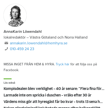
AnnaKarin Löwendahl
lokalredaktör
–
Västra Götaland och Norra Halland
annakarin.lowendahl@hemhyra.se
010-459 24 23
MISSA INGET FRÅN HEM & HYRA.
Tryck här
för att följa oss på
Facebook.
Läs också
Kompisdealen blev verklighet – 40 år senare: "Flera fina fördelar med att dela bostad"
Larmade inte om spricka i duschen – vräks efter 30 år
Värdens miss gör att hyresgäst får bo kvar – trots 13 sena hyror