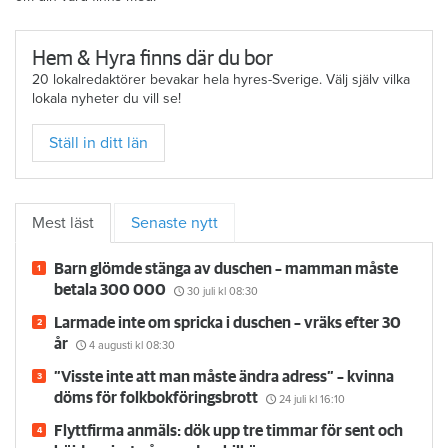
Hem & Hyra finns där du bor
20 lokalredaktörer bevakar hela hyres-Sverige. Välj själv vilka
lokala nyheter du vill se!
Ställ in ditt län
Mest läst
Senaste nytt
Barn glömde stänga av duschen – mamman måste
betala 300 000
30 juli
kl 08:30
Larmade inte om spricka i duschen – vräks efter 30
år
4 augusti
kl 08:30
”Visste inte att man måste ändra adress” – kvinna
döms för folkbokföringsbrott
24 juli
kl 16:10
Flyttfirma anmäls: dök upp tre timmar för sent och