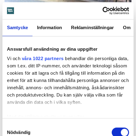
Foto: Hyresnämnden
Foto: Hyresnämnden
Hyresgästen borde ha upptäckt och larmat om glipan i duschväggen, menar
domstolarna.
Samtycke
Information
Reklaminställningar
Om
Hyresgästen själv menar att hyresvärden under hela den tid
han bott där varken gjort några inspektioner eller något
Ansvarsfull användning av dina uppgifter
underhåll av badrummet, och att det är anledningen till att
sprickan har kunnat uppstå. Sprickan var heller inte så lätt
Vi och
våra 1022 partners
behandlar din personliga data,
att upptäcka, menar han.
som t.ex. ditt IP-nummer, och använder teknologi såsom
cookies för att lagra och få tillgång till information på din
enhet för att kunna tillhandahålla personliga annonser och
Tyckte inte renovering var nödvändig
innehåll, annons- och innehållsmätning, åskådarinsikter
Värden har en annan uppfattning, och påpekar att företaget
och produktutveckling. Du kan själv välja vilka som får
redan 2024 vände sig till hyresgästen med ett erbjudande
använda din data och i vilka syften.
om att renovera hela lägenheten. Men då svarade
hyresgästen att både kök och badrum var i funktionellt
Med din tillåtelse skulle vi även vilja:
skick, och att det inte fanns behov av någon renovering.
Samla in information om din geografiska plats
Samtyckesval
Hade hyresgästen redan då varnat om sprickan hade
Nödvändig
som kan ha en noggrannhet på upp till flera meter
skadorna inte blivit lika omfattande och dyra att åtgärda,