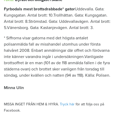
Fyrbodals mest brottsdrabbade* gator
Uddevalla. Gata:
Kungsgatan. Antal brott: 10.Trollhättan. Gata: Kungsgatan.
Antal brott: 8.Strömstad. Gata: Uddevallavägen. Antal brott:
5.Vänersborg. Gata: Kastanjevägen. Antal brott: 3.
* Siffrorna visar gatorna med det högsta antalet
polisanmälda fall av misshandel utomhus under första
halvåret 2008. Enbart anmälningar där offret och förövarna
inte känner varandra ingår i undersökningen.Vanligaste
brottsoffret är en man (101 av de 118 anmälda fallen i de fyra
städerna ovan) och brottet sker vanligen från torsdag till
söndag, under kvällen och natten (94 av 118). Källa: Polisen.
Minna Ulin
MISSA INGET FRÅN HEM & HYRA.
Tryck här
för att följa oss på
Facebook.