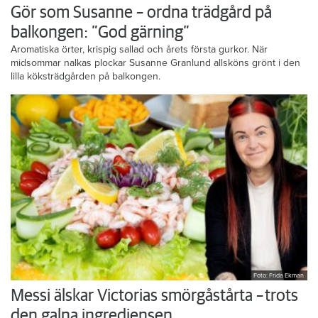
Gör som Susanne – ordna trädgård på
balkongen: ”God gärning”
Aromatiska örter, krispig sallad och årets första gurkor. När
midsommar nalkas plockar Susanne Granlund allsköns grönt i den
lilla köksträdgården på balkongen.
Foto: Frida Ekman
Messi älskar Victorias smörgåstårta – trots
den galna ingrediensen