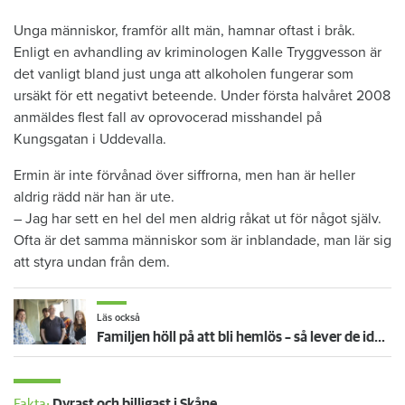
Unga människor, framför allt män, hamnar oftast i bråk.
Enligt en avhandling av kriminologen Kalle Tryggvesson är
det vanligt bland just unga att alkoholen fungerar som
ursäkt för ett negativt beteende. Under första halvåret 2008
anmäldes flest fall av oprovocerad misshandel på
Kungsgatan i Uddevalla.
Ermin är inte förvånad över siffrorna, men han är heller
aldrig rädd när han är ute.
– Jag har sett en hel del men aldrig råkat ut för något själv.
Ofta är det samma människor som är inblandade, man lär sig
att styra undan från dem.
Läs också
Familjen höll på att bli hemlös – så lever de idag: "Vi behöver inte vara oroliga längre"
Fakta:
Dyrast och billigast i Skåne