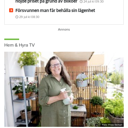
höjde priset på grund av bilköer
24 juli
kl 09:30
Försvunnen man får behålla sin lägenhet
29 juli
kl 08:30
Hem & Hyra TV
Foto: Frida Ekman