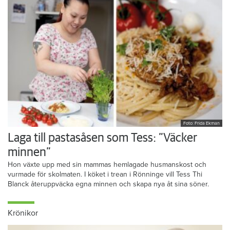
Foto: Frida Ekman
Laga till pastasåsen som Tess: ”Väcker
minnen”
Hon växte upp med sin mammas hemlagade husmanskost och
vurmade för skolmaten. I köket i trean i Rönninge vill Tess Thi
Blanck återuppväcka egna minnen och skapa nya åt sina söner.
Krönikor