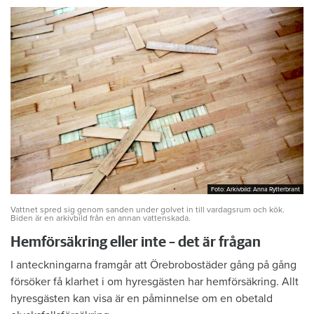
Foto: Arkivbild: Anna Rytterbrant
Foto: Arkivbild: Anna Rytterbrant
Vattnet spred sig genom sanden under golvet in till vardagsrum och kök.
Biden är en arkivbild från en annan vattenskada.
Hemförsäkring eller inte – det är frågan
I anteckningarna framgår att Örebrobostäder gång på gång
försöker få klarhet i om hyresgästen har hemförsäkring. Allt
hyresgästen kan visa är en påminnelse om en obetald