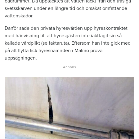
badrummet. Då upptäcktes att vatten läckt från den trasiga
svetsskarven under en längre tid och orsakat omfattande
vattenskador.
Därför sade den privata hyresvärden upp hyreskontraktet
med hänvisning till att hyresgästen inte iakttagit sin så
kallade vårdplikt (se faktaruta). Eftersom han inte gick med
på att flytta fick hyresnämnden i Malmö pröva
uppsägningen.