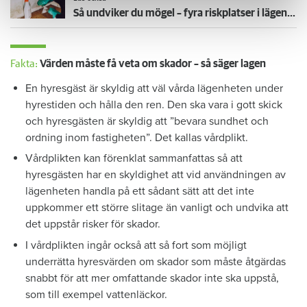
Så undviker du mögel – fyra riskplatser i lägenheten: ”Måste städa bort”
Fakta:
Värden måste få veta om skador – så säger lagen
En hyresgäst är skyldig att väl vårda lägenheten under
hyrestiden och hålla den ren. Den ska vara i gott skick
och hyresgästen är skyldig att ”bevara sundhet och
ordning inom fastigheten”. Det kallas vårdplikt.
Vårdplikten kan förenklat sammanfattas så att
hyresgästen har en skyldighet att vid användningen av
lägenheten handla på ett sådant sätt att det inte
uppkommer ett större slitage än vanligt och undvika att
det uppstår risker för skador.
I vårdplikten ingår också att så fort som möjligt
underrätta hyresvärden om skador som måste åtgärdas
snabbt för att mer omfattande skador inte ska uppstå,
som till exempel vattenläckor.