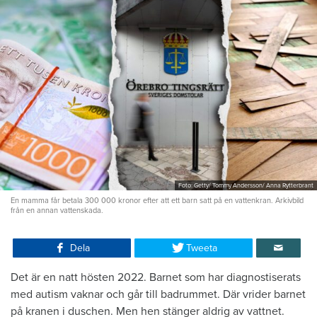
Foto: Getty/ Tommy Andersson/ Anna Rytterbrant
En mamma får betala 300 000 kronor efter att ett barn satt på en vattenkran. Arkivbild
från en annan vattenskada.
Dela
Tweeta
Det är en natt hösten 2022. Barnet som har diagnostiserats
med autism vaknar och går till badrummet. Där vrider barnet
på kranen i duschen. Men hen stänger aldrig av vattnet.