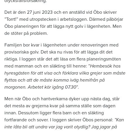
olycksfallsförsäkring.
Det är den 27 juni 2023 och en anställd vid Öbo skriver
”Torrt!” med utropstecken i arbetsloggen. Därmed påbörjar
Öbo planeringen för att lägga nytt golv i lägenheten. Men
de stöter på problem.
Familjen bor kvar i lägenheten under renoveringen med
provisoriska golv. Det ska nu rivas för att lägga dit det
riktiga. I loggen står det att läsa om flera planeringsmöten
med mamman och en släkting till henne: ”
Hembesök hos
hyresgästen för att visa och förklara vilka grejer som måste
flyttas och att de måste komma iväg hemifrån på
morgonen. Arbetet kör igång 07.30
”.
Men när Öbo och hantverkarna dyker upp nästa dag, står
det mesta av grejerna kvar på samma ställe som dagen
innan. Dessutom ligger flera barn och en släkting
fortfarande och sover. I loggen skriver Öbos personal:
”Kan
inte låta bli att undra var jag varit otydlig? Jag jagar på