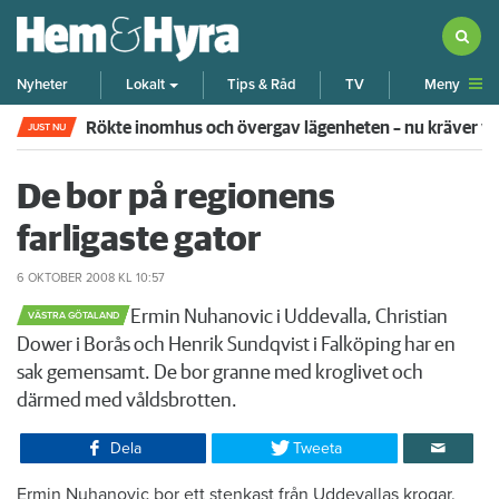
Meny
Nyheter
Lokalt
Tips & Råd
TV
Rökte inomhus och övergav lägenheten – nu kräver 
JUST NU
De bor på regionens
farligaste gator
6 OKTOBER 2008
KL 10:57
​Ermin Nuhanovic i Uddevalla, Christian
VÄSTRA GÖTALAND
Dower i Borås och Henrik Sundqvist i Falköping har en
sak gemensamt. De bor granne med kroglivet och
därmed med våldsbrotten.
Dela
Tweeta
​Ermin Nuhanovic bor ett stenkast från Uddevallas krogar.