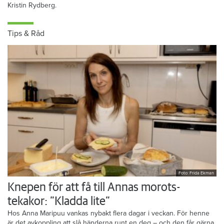
Kristin Rydberg.
Tips & Råd
Foto: Frida Ekman
Knepen för att få till Annas morots-
tekakor: ”Kladda lite”
Hos Anna Maripuu vankas nybakt flera dagar i veckan. För henne
är det avkoppling att slå händerna runt en deg – och den får gärna