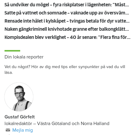
Så undviker du mögel – fyra riskplatser i lägenheten: ”Måste städa bort”
Satte på vattnet och somnade – vaknade upp av översvämning hos grannen
Rensade inte hålet i kylskåpet – tvingas betala för dyr vattenskada
Naken gängkriminell knivhotade granne efter balkongklättring
Kompisdealen blev verklighet – 40 år senare: "Flera fina fördelar med att dela bostad"
Din lokala reporter
Vet du något? Hör av dig med tips eller synpunkter på vad du vill
läsa.
Gustaf Görfelt
lokalredaktör
–
Västra Götaland och Norra Halland
Mejla mig