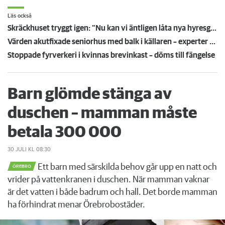
Läs också
Skräckhuset tryggt igen: "Nu kan vi äntligen låta nya hyresgäster flytta in"
Värden akutfixade seniorhus med balk i källaren – experter oense om risk för kollaps
Stoppade fyrverkeri i kvinnas brevinkast – döms till fängelse
Barn glömde stänga av
duschen – mamman måste
betala 300 000
30 JULI
KL 08:30
Ett barn med särskilda behov går upp en natt och
ÖREBRO
vrider på vattenkranen i duschen. När mamman vaknar
är det vatten i både badrum och hall. Det borde mamman
ha förhindrat menar Örebrobostäder.