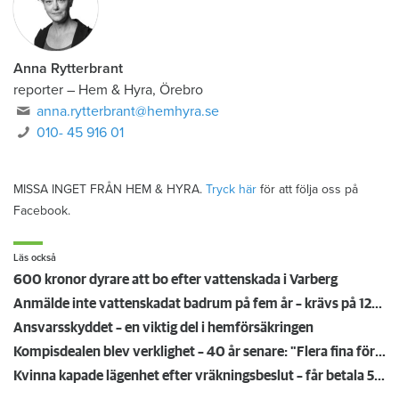
Anna Rytterbrant
reporter
–
Hem & Hyra, Örebro
anna.rytterbrant@hemhyra.se
010- 45 916 01
MISSA INGET FRÅN HEM & HYRA.
Tryck här
för att följa oss på
Facebook.
Läs också
600 kronor dyrare att bo efter vattenskada i Varberg
Anmälde inte vattenskadat badrum på fem år – krävs på 125 000 kronor
Ansvarsskyddet – en viktig del i hemförsäkringen
Kompisdealen blev verklighet – 40 år senare: "Flera fina fördelar med att dela bostad"
Kvinna kapade lägenhet efter vräkningsbeslut – får betala 50 000