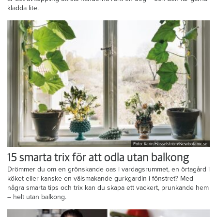
kladda lite.
Foto: Karin Hasselström/Newbotanic.se
15 smarta trix för att odla utan balkong
Drömmer du om en grönskande oas i vardagsrummet, en örtagård i
köket eller kanske en välsmakande gurkgardin i fönstret? Med
några smarta tips och trix kan du skapa ett vackert, prunkande hem
– helt utan balkong.