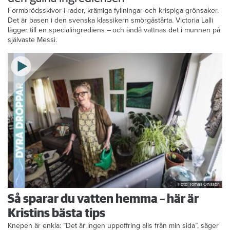
Formbrödsskivor i rader, krämiga fyllningar och krispiga grönsaker.
Det är basen i den svenska klassikern smörgåstårta. Victoria Lalli
lägger till en specialingrediens – och ändå vattnas det i munnen på
självaste Messi.
Foto: Tomas Ohlsson
Så sparar du vatten hemma – här är
Kristins bästa tips
Knepen är enkla: ”Det är ingen uppoffring alls från min sida”, säger