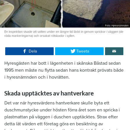
Foto: Hyresnämnden
En inspektion visade att vatten under en längre tid läckt in genom sprickor i väggen (de
röda markeringarna) och orsakat rötskador i syllen.
Dela
Tweeta
Hyresgästen har bott i lägenheten i skånska Båstad sedan
1995 men måste nu flytta sedan hans kontrakt prövats både
i hyresnämnden och i hovrätten.
Skada upptäcktes av hantverkare
Det var när hyresvärdens hantverkare skulle byta ett
duschmunstycke under hösten förra året som en spricka i
plastmattan på väggen i duschen upptäcktes. Strax efter
detta lät värden ett företag göra en besiktning av