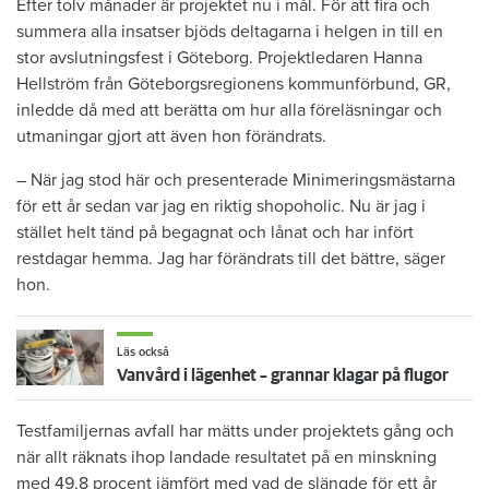
Efter tolv månader är projektet nu i mål. För att fira och
summera alla insatser bjöds deltagarna i helgen in till en
stor avslutningsfest i Göteborg. Projektledaren Hanna
Hellström från Göteborgsregionens kommunförbund, GR,
inledde då med att berätta om hur alla föreläsningar och
utmaningar gjort att även hon förändrats.
– När jag stod här och presenterade Minimeringsmästarna
för ett år sedan var jag en riktig shopoholic. Nu är jag i
stället helt tänd på begagnat och lånat och har infört
restdagar hemma. Jag har förändrats till det bättre, säger
hon.
Läs också
Vanvård i lägenhet – grannar klagar på flugor
Testfamiljernas avfall har mätts under projektets gång och
när allt räknats ihop landade resultatet på en minskning
med 49,8 procent jämfört med vad de slängde för ett år