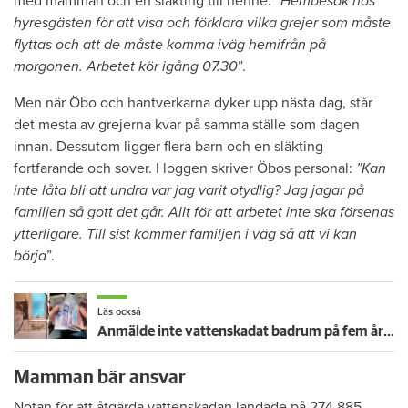
med mamman och en släkting till henne: ”
Hembesök hos
hyresgästen för att visa och förklara vilka grejer som måste
flyttas och att de måste komma iväg hemifrån på
morgonen. Arbetet kör igång 07.30
”.
Men när Öbo och hantverkarna dyker upp nästa dag, står
det mesta av grejerna kvar på samma ställe som dagen
innan. Dessutom ligger flera barn och en släkting
fortfarande och sover. I loggen skriver Öbos personal:
”Kan
inte låta bli att undra var jag varit otydlig? Jag jagar på
familjen så gott det går. Allt för att arbetet inte ska försenas
ytterligare. Till sist kommer familjen i väg så att vi kan
börja
”.
Läs också
Anmälde inte vattenskadat badrum på fem år – krävs på 125 000 kronor
Mamman bär ansvar
Notan för att åtgärda vattenskadan landade på 274 885