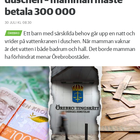
duschen – mamman måste
betala 300 000
30 JULI
KL 08:30
Ett barn med särskilda behov går upp en natt och
ÖREBRO
vrider på vattenkranen i duschen. När mamman vaknar
är det vatten i både badrum och hall. Det borde mamman
ha förhindrat menar Örebrobostäder.