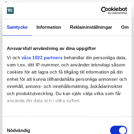
Facebook.
Läs också
600 kronor dyrare att bo efter vattenskada i Varberg
Samtycke
Information
Reklaminställningar
Om
Anmälde inte vattenskadat badrum på fem år – krävs på 125 000 kronor
Ansvarsskyddet – en viktig del i hemförsäkringen
Ansvarsfull användning av dina uppgifter
Kompisdealen blev verklighet – 40 år senare: "Flera fina fördelar med att dela bostad"
Vi och
våra 1022 partners
behandlar din personliga data,
Kvinna kapade lägenhet efter vräkningsbeslut – får betala 50 000
som t.ex. ditt IP-nummer, och använder teknologi såsom
cookies för att lagra och få tillgång till information på din
enhet för att kunna tillhandahålla personliga annonser och
Larmade inte om spricka i
innehåll, annons- och innehållsmätning, åskådarinsikter
duschen – vräks efter 30 år
och produktutveckling. Du kan själv välja vilka som får
använda din data och i vilka syften.
4 AUGUSTI
KL 08:30
Hyresgästen larmade inte om en spricka i
BÅSTAD
Med din tillåtelse skulle vi även vilja:
duschen som medförde en omfattande vattenskada. Nu
Samla in information om din geografiska plats
Samtyckesval
måste han lämna lägenheten efter drygt 30 år men får
Nödvändig
som kan ha en noggrannhet på upp till flera meter