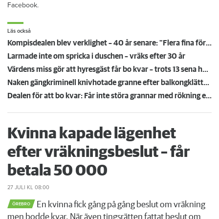
Facebook.
Läs också
Kompisdealen blev verklighet – 40 år senare: "Flera fina fördelar med att dela bostad"
Larmade inte om spricka i duschen – vräks efter 30 år
Värdens miss gör att hyresgäst får bo kvar – trots 13 sena hyror
Naken gängkriminell knivhotade granne efter balkongklättring
Dealen för att bo kvar: Får inte störa grannar med rökning eller utsätta dem för brandfara
Kvinna kapade lägenhet
efter vräkningsbeslut – får
betala 50 000
27 JULI
KL 08:00
En kvinna fick gång på gång beslut om vräkning
ÖREBRO
men bodde kvar. När även tingsrätten fattat beslut om