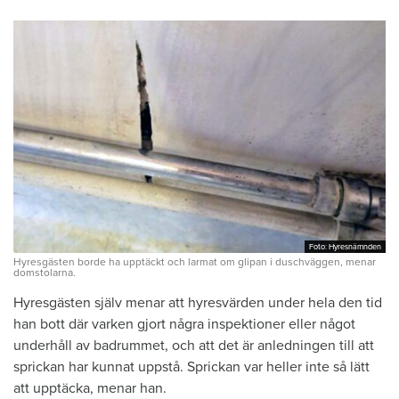
Foto: Hyresnämnden
Foto: Hyresnämnden
Hyresgästen borde ha upptäckt och larmat om glipan i duschväggen, menar
domstolarna.
Hyresgästen själv menar att hyresvärden under hela den tid
han bott där varken gjort några inspektioner eller något
underhåll av badrummet, och att det är anledningen till att
sprickan har kunnat uppstå. Sprickan var heller inte så lätt
att upptäcka, menar han.