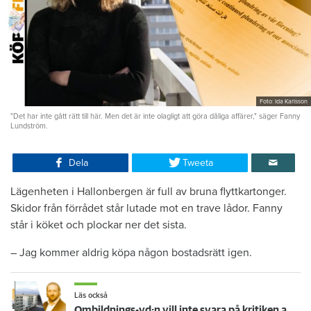
Foto: Ida Karlsson
"Det har inte gått rätt till här. Men det är inte olagligt att göra dåliga affärer," säger Fanny
Lundström.
Dela
Tweeta
Lägenheten i Hallonbergen är full av bruna flyttkartonger.
Skidor från förrådet står lutade mot en trave lådor. Fanny
står i köket och plockar ner det sista.
– Jag kommer aldrig köpa någon bostadsrätt igen.
Läs också
Ombildnings-vd:n vill inte svara på kritiken av dem som förvaltare