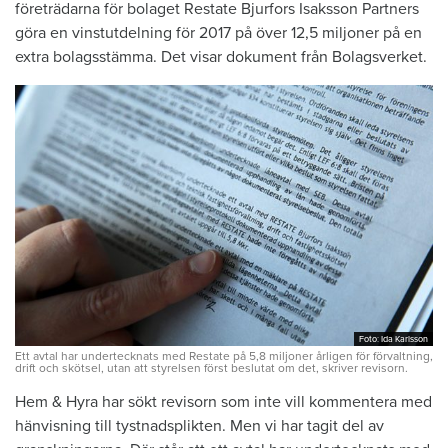
företrädarna för bolaget Restate Bjurfors Isaksson Partners
göra en vinstutdelning för 2017 på över 12,5 miljoner på en
extra bolagsstämma. Det visar dokument från Bolagsverket.
Foto: Ida Karlsson
Foto: Ida Karlsson
Ett avtal har undertecknats med Restate på 5,8 miljoner årligen för förvaltning,
drift och skötsel, utan att styrelsen först beslutat om det, skriver revisorn.
Hem & Hyra har sökt revisorn som inte vill kommentera med
hänvisning till tystnadsplikten. Men vi har tagit del av