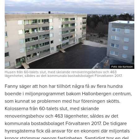
Foto: Ida Karlsson
Foto: Ida Karlsson
Husen från 60-talets slut, med skriande renoveringsbehov och 463
lägenheter, såldes av det kommunala bostadsbolaget Förvaltaren 2017.
Fanny säger att hon har tillhört några få av flera hundra
boende i miljonprogrammet bakom Hallonbergen centrum,
som kunnat se problemen med hur föreningen skötts.
Kolosserna från 60-talets slut, med skriande
renoveringsbehov och 463 lägenheter, såldes av det
kommunala bostadsbolaget Förvaltaren 2017. De tidigare
hyresgästerna fick då ansvar för en ekonomi där miljontals
kronor strömmar genom fastigheten. Samtidigt tror en del