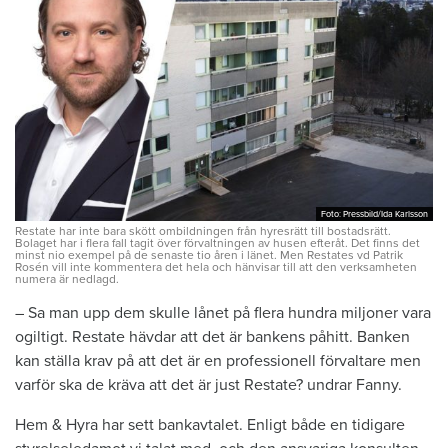
Foto: Pressbild/Ida Karlsson
Foto: Pressbild/Ida Karlsson
Restate har inte bara skött ombildningen från hyresrätt till bostadsrätt.
Bolaget har i flera fall tagit över förvaltningen av husen efteråt. Det finns det
minst nio exempel på de senaste tio åren i länet. Men Restates vd Patrik
Rosén vill inte kommentera det hela och hänvisar till att den verksamheten
numera är nedlagd.
– Sa man upp dem skulle lånet på flera hundra miljoner vara
ogiltigt. Restate hävdar att det är bankens påhitt. Banken
kan ställa krav på att det är en professionell förvaltare men
varför ska de kräva att det är just Restate? undrar Fanny.
Hem & Hyra har sett bankavtalet. Enligt både en tidigare