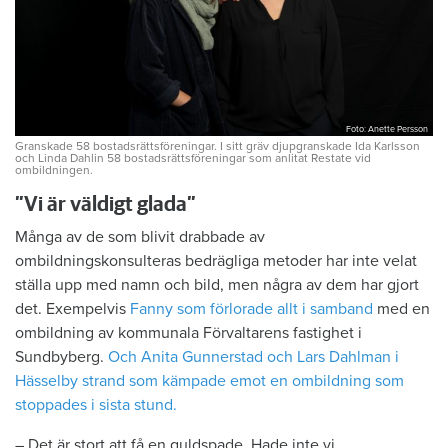
Foto: Anette Persson
Granskade 58 bostadsrättsföreningar. I sitt gräv djupgranskade Ida Karlsson
och Linda Dahlin 58 bostadsrättsföreningar som anlitat Restate vid
ombildningen.
”Vi är väldigt glada”
Många av de som blivit drabbade av
ombildningskonsulteras bedrägliga metoder har inte velat
ställa upp med namn och bild, men några av dem har gjort
det. Exempelvis
Fanny som förlorade allt i samband
med en
ombildning av kommunala Förvaltarens fastighet i
Sundbyberg.
Och Anita Gunnerstad och Lars Dahlman i
Hässelby strand som kämpade emot en ombildning som
stoppades i sista stund.
– Det är stort att få en guldspade. Hade inte vi