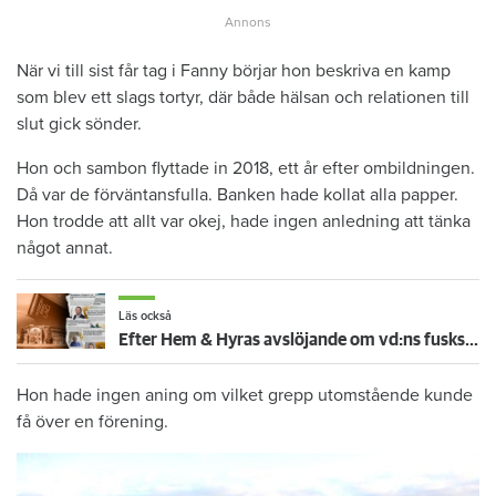
När vi till sist får tag i Fanny börjar hon beskriva en kamp
som blev ett slags tortyr, där både hälsan och relationen till
slut gick sönder.
Hon och sambon flyttade in 2018, ett år efter ombildningen.
Då var de förväntansfulla. Banken hade kollat alla papper.
Hon trodde att allt var okej, hade ingen anledning att tänka
något annat.
Läs också
Efter Hem & Hyras avslöjande om vd:ns fuskskrivning – nu skärps lagen när hyresrätter ombildas
Hon hade ingen aning om vilket grepp utomstående kunde
få över en förening.