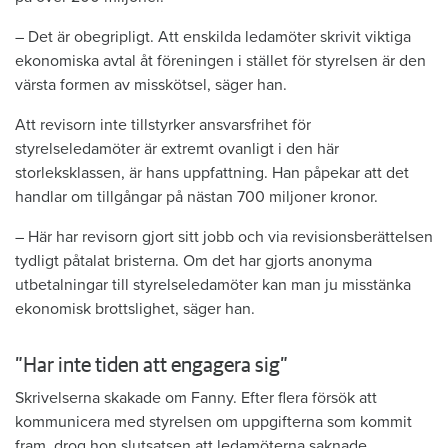
– Det är obegripligt. Att enskilda ledamöter skrivit viktiga
ekonomiska avtal åt föreningen i stället för styrelsen är den
värsta formen av misskötsel, säger han.
Att revisorn inte tillstyrker ansvarsfrihet för
styrelseledamöter är extremt ovanligt i den här
storleksklassen, är hans uppfattning. Han påpekar att det
handlar om tillgångar på nästan 700 miljoner kronor.
– Här har revisorn gjort sitt jobb och via revisionsberättelsen
tydligt påtalat bristerna. Om det har gjorts anonyma
utbetalningar till styrelseledamöter kan man ju misstänka
ekonomisk brottslighet, säger han.
”Har inte tiden att engagera sig”
Skrivelserna skakade om Fanny. Efter flera försök att
kommunicera med styrelsen om uppgifterna som kommit
fram, drog hon slutsatsen att ledamöterna saknade