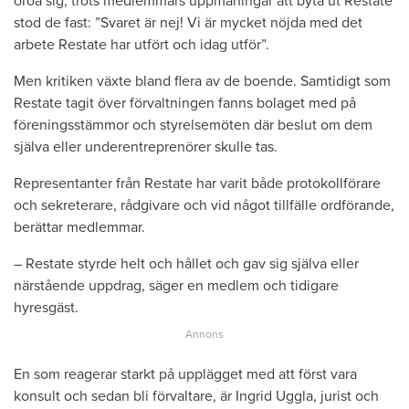
oroa sig, trots medlemmars uppmaningar att byta ut Restate
stod de fast: ”Svaret är nej! Vi är mycket nöjda med det
arbete Restate har utfört och idag utför”.
Men kritiken växte bland flera av de boende. Samtidigt som
Restate tagit över förvaltningen fanns bolaget med på
föreningsstämmor och styrelsemöten där beslut om dem
själva eller underentreprenörer skulle tas.
Representanter från Restate har varit både protokollförare
och sekreterare, rådgivare och vid något tillfälle ordförande,
berättar medlemmar.
– Restate styrde helt och hållet och gav sig själva eller
närstående uppdrag, säger en medlem och tidigare
hyresgäst.
En som reagerar starkt på upplägget med att först vara
konsult och sedan bli förvaltare, är Ingrid Uggla, jurist och