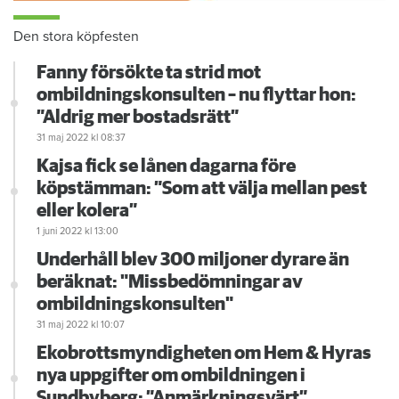
Den stora köpfesten
Fanny försökte ta strid mot
ombildningskonsulten – nu flyttar hon:
”Aldrig mer bostadsrätt”
31 maj 2022
kl 08:37
Kajsa fick se lånen dagarna före
köpstämman: ”Som att välja mellan pest
eller kolera”
1 juni 2022
kl 13:00
Underhåll blev 300 miljoner dyrare än
beräknat: "Missbedömningar av
ombildningskonsulten"
31 maj 2022
kl 10:07
Ekobrottsmyndigheten om Hem & Hyras
nya uppgifter om ombildningen i
Sundbyberg: ”Anmärkningsvärt”