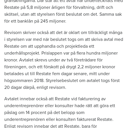
granskningarna. Där står att ett avtal har undertecknats med
Restate på 5,8 miljoner årligen för förvaltning, drift och
skötsel, utan att styrelsen först beslutat om det. Samma sak
för ett banklån på 245 miljoner.
Revisorn skriver också att det är oklart om tillräckligt många
i styrelsen var med när beslutet togs om att skriva avtal med
Restate om att upphandla och projektleda ett
underhållsprojekt. Prislappen var på flera hundra miljoner
kronor. Avtalet skrevs under av två företrädare för
föreningen, och ett förskott på drygt 2,2 miljoner kronor
betalades ut till Restate fem dagar senare, mitt under
högsommaren 2018. Styrelsebeslutet om avtalet togs först
20 dagar därpå, enligt revisorn.
Avtalet innebar också att Restate vid fakturering av
underentreprenörer eller konsulter hade rätt att göra ett
påslag om 14 procent på det belopp som
underentreprenören eller konsulten fakturerat Restate.
Enligt revisorn innebar det att Restate, bara för