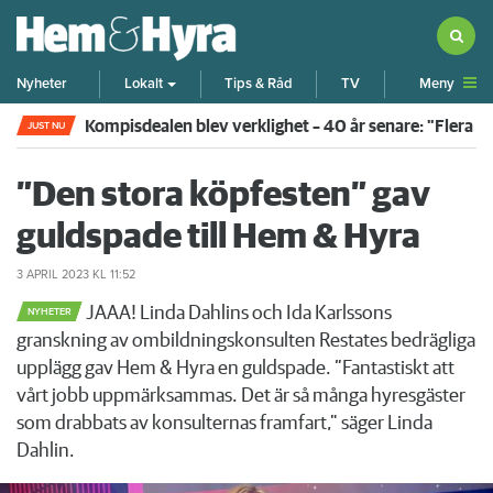
Meny
Nyheter
Lokalt
Tips & Råd
TV
Kompisdealen blev verklighet – 40 år senare: "Flera f
JUST NU
”Den stora köpfesten” gav
guldspade till Hem & Hyra
3 APRIL 2023
KL 11:52
JAAA! Linda Dahlins och Ida Karlssons
NYHETER
granskning av ombildningskonsulten Restates bedrägliga
upplägg gav Hem & Hyra en guldspade. ”Fantastiskt att
vårt jobb uppmärksammas. Det är så många hyresgäster
som drabbats av konsulternas framfart," säger Linda
Dahlin.