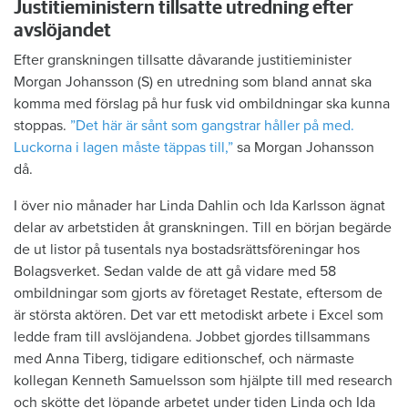
Justitieministern tillsatte utredning efter
avslöjandet
Efter granskningen tillsatte dåvarande justitieminister
Morgan Johansson (S) en utredning som bland annat ska
komma med förslag på hur fusk vid ombildningar ska kunna
stoppas.
”Det här är sånt som gangstrar håller på med.
Luckorna i lagen måste täppas till,”
sa Morgan Johansson
då.
I över nio månader har Linda Dahlin och Ida Karlsson ägnat
delar av arbetstiden åt granskningen. Till en början begärde
de ut listor på tusentals nya bostadsrättsföreningar hos
Bolagsverket. Sedan valde de att gå vidare med 58
ombildningar som gjorts av företaget Restate, eftersom de
är största aktören. Det var ett metodiskt arbete i Excel som
ledde fram till avslöjandena. Jobbet gjordes tillsammans
med Anna Tiberg, tidigare editionschef, och närmaste
kollegan Kenneth Samuelsson som hjälpte till med research
och skötte det löpande arbetet under tiden Linda och Ida