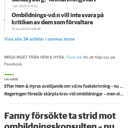
1 juni 2022
kl 14:02
Ombildnings-vd:n vill inte svara på
kritiken av dem som förvaltare
31 maj 2022
kl 08:44
Visa alla 34 artiklar i samma ämne
MISSA INGET FRÅN HEM & HYRA.
Tryck här
för att följa oss på
Facebook.
Läs också
Efter Hem & Hyras avslöjande om vd:ns fuskskrivning – nu skärps lagen när hyresrätter ombildas
Regeringen föreslår skärpta krav vid ombildningar – men stoppar inte slumvärdar
Fanny försökte ta strid mot
ombildningskonsulten – nu