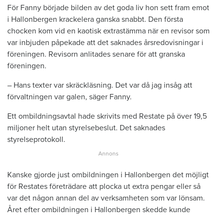
För Fanny började bilden av det goda liv hon sett fram emot
i Hallonbergen krackelera ganska snabbt. Den första
chocken kom vid en kaotisk extrastämma när en revisor som
var inbjuden påpekade att det saknades årsredovisningar i
föreningen. Revisorn anlitades senare för att granska
föreningen.
– Hans texter var skräckläsning. Det var då jag insåg att
förvaltningen var galen, säger Fanny.
Ett ombildningsavtal hade skrivits med Restate på över 19,5
miljoner helt utan styrelsebeslut. Det saknades
styrelseprotokoll.
Kanske gjorde just ombildningen i Hallonbergen det möjligt
för Restates företrädare att plocka ut extra pengar eller så
var det någon annan del av verksamheten som var lönsam.
Året efter ombildningen i Hallonbergen skedde kunde