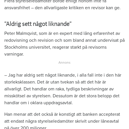
Flera styrelseledamöter borde enligt honom inte få
ansvarsfrihet – den allvarligaste kritiken en revisor kan ge.
”Aldrig sett något liknande”
Peter Malmqvist, som är en expert med lång erfarenhet av
redovisning och revision och som bland annat undervisat på
Stockholms universitet, reagerar starkt på revisorns
varningar.
– Jag har aldrig sett något liknande, i alla fall inte i den här
storleksklassen. Det är utan tvekan så att det här är
allvarligt. Det handlar om raka, tydliga beskrivningar av
misskötsel av styrelsen. Dessutom är det stora belopp det
handlar om i oklara uppdragsavtal.
Han menar att det också är konstigt att banken accepterat
att endast några styrelseledamöter skrivit under låneavtal
på över 200 miljoner.