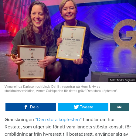
Foto: Tindra Englund
Vinnare! Ida Karlsson och Linda Dahlin, reportrar på Hem & Hyras
stockholmsredaktion, vinner Guldspaden för deras gräv "Den stora köpfesten".
Dela
Tweeta
Granskningen
”Den stora köpfesten”
handlar om hur
Restate, som utger sig för att vara landets största konsult för
ombildningar från hyresrätt till bostadsrätt, använder sig av