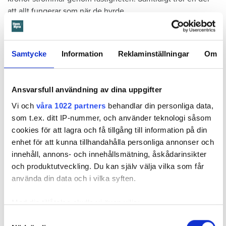
att allt fungerar som när de hyrde.
– Som jurist med någon slags rättsmedvetenhet kan jag inte
låta bli att engagera mig. Jag tänkte att jag kanske kunde
Samtycke
Information
Reklaminställningar
Om
göra något. Men det kunde jag ju inte.
Läs också
Ansvarsfull användning av dina uppgifter
Så försöker den kommunala värden få sina hyresgäster att flytta
Vi och
våra 1022 partners
behandlar din personliga data,
som t.ex. ditt IP-nummer, och använder teknologi såsom
Restate djupt involverade
cookies för att lagra och få tillgång till information på din
De utomstående Fanny talar om är ombildningskonsulten
enhet för att kunna tillhandahålla personliga annonser och
Restate, och andra företag med koppling till dem.
innehåll, annons- och innehållsmätning, åskådarinsikter
och produktutveckling. Du kan själv välja vilka som får
En ombildningskonsult är en sorts hjälp som vanligen
använda din data och i vilka syften.
anlitas av bostadsrättföreningar under en
ombildningsprocess. Konsulten sköter kontakterna med
Med din tillåtelse skulle vi även vilja:
hyresvärden som säljer, och tar fram en ekonomisk plan åt
Samla in information om din geografiska plats
Samtyckesval
den nya föreningen.