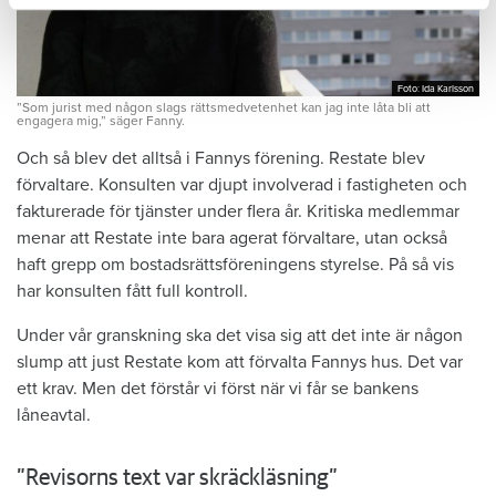
Foto: Ida Karlsson
Foto: Ida Karlsson
”Som jurist med någon slags rättsmedvetenhet kan jag inte låta bli att
engagera mig,” säger Fanny.
Och så blev det alltså i Fannys förening. Restate blev
förvaltare. Konsulten var djupt involverad i fastigheten och
fakturerade för tjänster under flera år. Kritiska medlemmar
menar att Restate inte bara agerat förvaltare, utan också
haft grepp om bostadsrättsföreningens styrelse. På så vis
har konsulten fått full kontroll.
Under vår granskning ska det visa sig att det inte är någon
slump att just Restate kom att förvalta Fannys hus. Det var
ett krav. Men det förstår vi först när vi får se bankens
låneavtal.
”Revisorns text var skräckläsning”