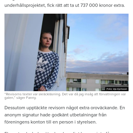
underhållsprojektet, fick rätt att ta ut 737 000 kronor extra.
Foto: Ida Karlsson
Foto: Ida Karlsson
”Revisorns texter var skräckläsning. Det var då jag insåg att förvaltningen var
galen,” säger Fanny.
Dessutom upptäckte revisorn något extra oroväckande. En
anonym signatur hade godkänt utbetalningar från
föreningens konton till en person i styrelsen.