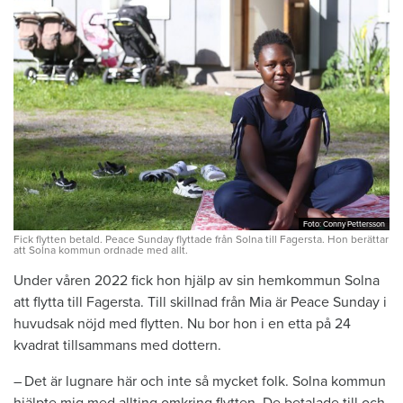
Foto: Conny Pettersson
Foto: Conny Pettersson
Fick flytten betald. Peace Sunday flyttade från Solna till Fagersta. Hon berättar
att Solna kommun ordnade med allt.
Under våren 2022 fick hon hjälp av sin hemkommun Solna
att flytta till ­Fagersta. Till skillnad från Mia är ­Peace ­Sunday i
huvudsak nöjd med flytten. Nu bor hon i en etta på 24
kvadrat till­sammans med dottern.
– Det är lugnare här och inte så ­mycket folk. Solna kommun