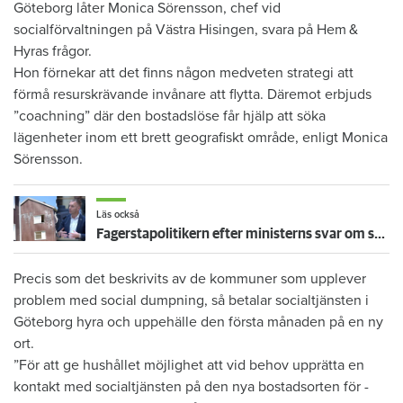
Göteborg låter Monica ­Sörensson, chef vid
socialförvaltningen på ­Västra Hisingen, svara på Hem &
Hyras frågor.
Hon förnekar att det finns någon medveten strategi att
förmå resurs­krävande invånare att flytta. Däremot erbjuds
”coachning” där den bostads­löse får hjälp att söka
lägenheter inom ett brett geografiskt område, enligt ­Monica
Sörensson.
Läs också
Fagerstapolitikern efter ministerns svar om social dumpning: ”Vi behöver hjälp nu!”
Precis som det beskrivits av de kommuner som upplever
problem med social dumpning, så betalar socialtjänsten i
Göteborg hyra och uppehälle den första månaden på en ny
ort.
”För att ge hushållet möjlighet att vid behov upprätta en
kontakt med socialtjänsten på den nya bostadsorten för ­