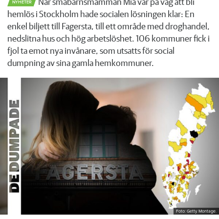
När småbarnsmamman Mia var på väg att bli
NYHETER
hemlös i Stockholm hade socialen lösningen klar: En
enkel biljett till Fagersta, till ett område med droghandel,
nedslitna hus och hög arbetslöshet. 106 kommuner fick i
fjol ta emot nya invånare, som utsatts för social
dumpning av sina gamla hemkommuner.
Foto: Getty. Montage.