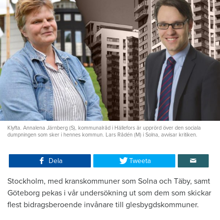
Klyfta. Annalena Järnberg (S), kommunalråd i Hällefors är upprörd över den sociala
dumpningen som sker i hennes kommun. Lars Rådén (M) i Solna, avvisar kritiken.
Dela
Tweeta
Stockholm, med kranskommuner som Solna och Täby, samt
Göteborg pekas i vår undersökning ut som dem som skickar
flest bidrags­beroende invånare till glesbygdskommuner.