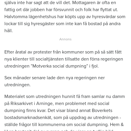
själva inte har sagt att de vill det. Mottagaren är ofta en
fattig ort där jobben har försvunnit och folk har flyttat ut.
Halvtomma lägenhetshus har köpts upp av hyresvärdar som
lockar till sig hyresgäster som inte kan få bostad på andra
håll.
Efter åratal av protester från kommuner som på så sätt fått
nya klienter till socialtjänsten tillsatte den ­förra ­regeringen
utredningen ”Motverka ­social dumpning” i fjol.
Sex månader senare lade den nya regeringen ner
utredningen.
Materialet som utredningen hunnit få fram samlar nu damm
på Riksarkivet i Arninge, men problemet med social
dumpning finns kvar. Det visar bland annat Boverkets
bostadsmarknadsenkät, som på uppdrag av utredningen ­
ställde frågor till kommunerna om social dumpning. Hem &