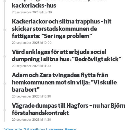
kackerlacks-hus
20 september 2023
kl 08:30
Kackerlackor och slitna trapphus - hit
skickar storstadskommunen de
fattigaste: "Ser inga problem"
20 september 2023
kl 10:00
Värd anklagas för att erbjuda social
dumpning i slitna hus: "Bedrövligt skick"
20 september 2023
kl 11:00
Adam och Zara tvingades flytta från
hemkommunen mot sin vilja: "Vi skulle
bara bort"
20 september 2023
kl 13:30
Vägrade dumpas till Hagfors – nu har Björn
förstahandskontrakt
20 september 2023
kl 14:30