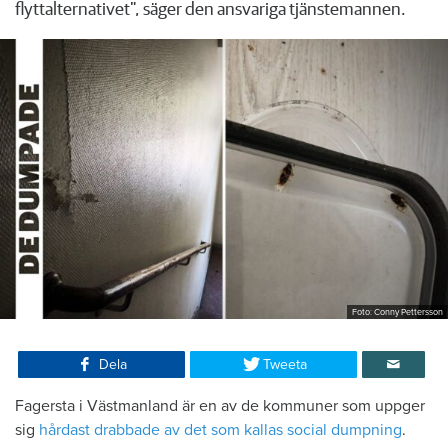
flyttalternativet", säger den ansvariga tjänstemannen.
Foto: Conny Pettersson
Dela
Tweeta
Fagersta i Västmanland är en av de kommuner som uppger
sig
hårdast drabbade av det som kallas social dumpning
.