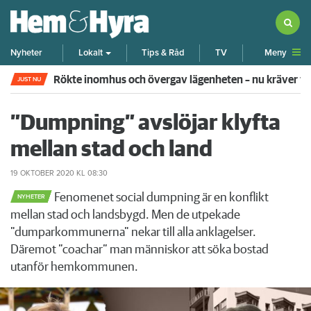
Meny
Nyheter
Lokalt
Tips & Råd
TV
Rökte inomhus och övergav lägenheten – nu kräver 
JUST NU
”Dumpning” avslöjar klyfta
mellan stad och land
19 OKTOBER 2020
KL 08:30
Fenomenet social dumpning är en konflikt
NYHETER
mellan stad och landsbygd. Men de utpekade
"dumparkommunerna" nekar till alla anklagelser.
Däremot ”coachar” man människor att söka bostad
utanför hemkommunen.