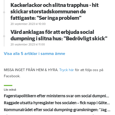
Kackerlackor och slitna trapphus - hit
skickar storstadskommunen de
fattigaste: "Ser inga problem"
20 september 2023
kl 10:00
Värd anklagas för att erbjuda social
dumpning i slitna hus: "Bedrövligt skick"
20 september 2023
kl 11:00
Visa alla 5 artiklar i samma ämne
MISSA INGET FRÅN HEM & HYRA.
Tryck här
för att följa oss på
Facebook.
Läs också
Fagerstapolitikern efter ministerns svar om social dumpning: ”Vi behöver hjälp nu!”
Raggade utsatta hyresgäster hos socialen – fick napp i Göteborg
Kommunalrådet efter social dumpning-granskningen: ”Jag kokar av ilska”