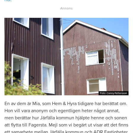
Foto: Conny Pettersson
Foto: Conny Pettersson
En av dem är Mia, som Hem & Hyra tidigare har berättat om.
Hon vill vara anonym och egentligen heter något annat,
men berättar hur Järfälla kommun hjälpte henne och sonen
att flytta till Fagersta. Mejl som vi begärt ut visar att det finns
ett samarbete mellan Järfälla kommun och ADR Fastigheter.