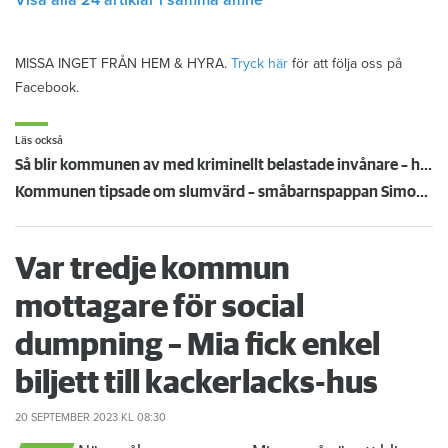
Visa alla 24 artiklar i samma ämne
MISSA INGET FRÅN HEM & HYRA.
Tryck här
för att följa oss på
Facebook.
Läs också
Så blir kommunen av med kriminellt belastade invånare – hjälper till med flytt norrut
Kommunen tipsade om slumvärd – småbarnspappan Simon tvingades betala tre månadshyror
Var tredje kommun
mottagare för social
dumpning – Mia fick enkel
biljett till kackerlacks-hus
20 SEPTEMBER 2023
KL 08:30