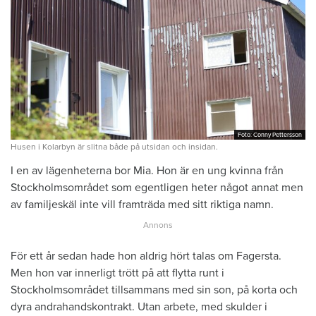
Foto: Conny Pettersson
Foto: Conny Pettersson
Husen i Kolarbyn är slitna både på utsidan och insidan.
I en av lägenheterna bor Mia. Hon är en ung kvinna från
Stockholmsområdet som egentligen heter något annat men
av familjeskäl inte vill framträda med sitt riktiga namn.
För ett år sedan hade hon aldrig hört talas om Fagersta.
Men hon var innerligt trött på att flytta runt i
Stockholmsområdet tillsammans med sin son, på korta och
dyra andrahandskontrakt. Utan arbete, med skulder i