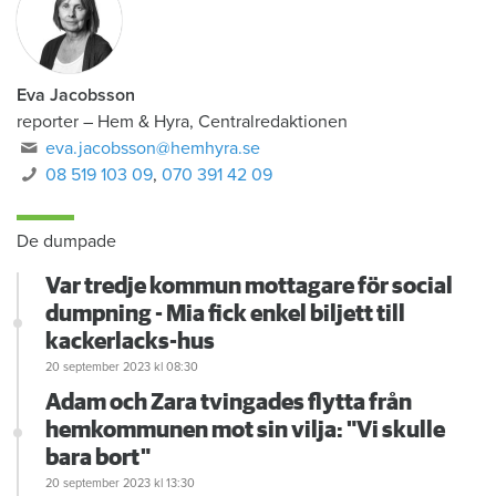
Eva Jacobsson
reporter
–
Hem & Hyra, Centralredaktionen
eva.jacobsson@hemhyra.se
08 519 103 09
,
070 391 42 09
De dumpade
Var tredje kommun mottagare för social
dumpning - Mia fick enkel biljett till
kackerlacks-hus
20 september 2023
kl 08:30
Adam och Zara tvingades flytta från
hemkommunen mot sin vilja: "Vi skulle
bara bort"
20 september 2023
kl 13:30