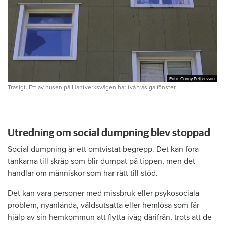
Foto: Conny Pettersson
Foto: Conny Pettersson
Trasigt. Ett av husen på Hantverksvägen har två trasiga fönster.
Utredning om social dumpning blev stoppad
Social dumpning är ett omtvistat begrepp. Det kan föra
tankarna till skräp som blir dumpat på tippen, men det ­
handlar om människor som har rätt till stöd.
Det kan vara personer med missbruk eller psykosociala
problem, nyanlända, våldsutsatta eller hemlösa som får
hjälp av sin hemkommun att flytta iväg därifrån, trots att de