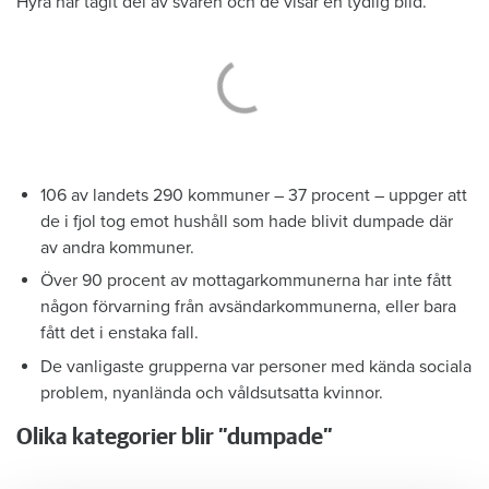
Hyra har tagit del av svaren och de visar en tydlig bild.
106 av landets 290 kommuner – 37 procent – uppger att
de i fjol tog emot hushåll som hade blivit dumpade där
av andra kommuner.
Över 90 procent av mottagarkommunerna har inte fått
någon förvarning från avsändarkommunerna, eller bara
fått det i enstaka fall.
De vanligaste grupperna var personer med kända sociala
­problem, nyanlända och vålds­utsatta kvinnor.
Olika kategorier blir ”dumpade”