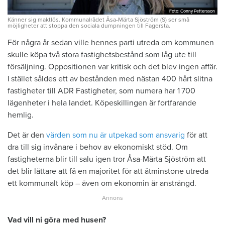
Foto: Conny Pettersson
Foto: Conny Pettersson
Känner sig maktlös. Kommunalrådet Åsa-Märta Sjöström (S) ser små
möjligheter att stoppa den sociala dumpningen till Fagersta.
För några år sedan ville hennes parti utreda om kommunen
­skulle köpa två stora fastighetsbestånd som låg ute till
försäljning. ­Oppositionen var kritisk och det blev ingen affär.
I stället ­såldes ett av bestånden med nästan 400 hårt ­slitna
fastigheter till ADR Fastigheter, som numera har 1 700
lägen­heter i hela landet. Köpeskillingen är fortfarande
hemlig.
Det är den ­
värden som nu är utpekad som ansvarig
för att
dra till sig invånare i behov av ekonomiskt stöd. Om
fastigheterna blir till salu igen tror Åsa-Märta Sjöström att
det blir lättare att få en majoritet för att åtminstone utreda
ett kommunalt köp – även om ekonomin är ansträngd.
Vad vill ni göra med husen?