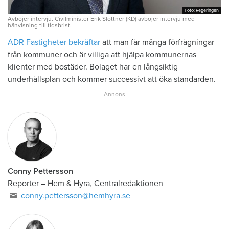
Foto: Regeringen
Foto: Regeringen
Avböjer intervju. Civilminister Erik Slottner (KD) avböjer intervju med
hänvisning till tidsbrist.
ADR Fastig­heter bekräftar
att man får många förfrågningar
från kommuner och är villiga att hjälpa kommunernas
klienter med bostäder. Bolaget har en långsiktig
underhållsplan och kommer successivt att öka standarden.
Conny Pettersson
Reporter
–
Hem & Hyra, Centralredaktionen
conny.pettersson@hemhyra.se