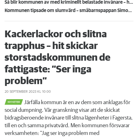
Så blir kommunen av med kriminellt belastade invånare – hjälper till med flytt norrut
Kommunen tipsade om slumvärd – småbarnspappan Simon tvingades betala tre månadshyror
Kackerlackor och slitna
trapphus – hit skickar
storstadskommunen de
fattigaste: ”Ser inga
problem”
20 SEPTEMBER 2023
KL 10:00
Järfälla kommun är en av dem som anklagas för
NYHETER
social dumpning. Vår granskning visar att de skickat
bidragsberoende invånare till slitna lägenheter i Fagersta,
till en och samma privatvärd. Men kommunen försvarar
verksamheten: "Jag ser inga problem med