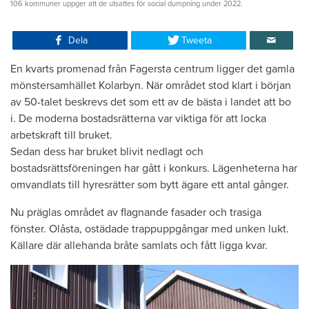
106 kommuner uppger att de utsattes för social dumpning under 2022.
Dela
Tweeta
En kvarts promenad från Fagersta centrum ligger det gamla
mönster­samhället Kolarbyn. När området stod klart i början
av 50-talet beskrevs det som ett av de bästa i landet att bo
i. De moderna bostadsrätterna var ­viktiga för att locka
arbetskraft till bruket.
Sedan dess har bruket blivit nedlagt och
bostadsrättsföreningen har gått i ­konkurs. Lägenheterna har
omvandlats till ­hyresrätter som bytt ägare ett antal gånger.
Nu präglas området av ­flagnande ­fasader och trasiga
fönster. Olåsta, ­ostädade trappuppgångar med unken lukt.
Källare där allehanda bråte samlats och fått ligga kvar.