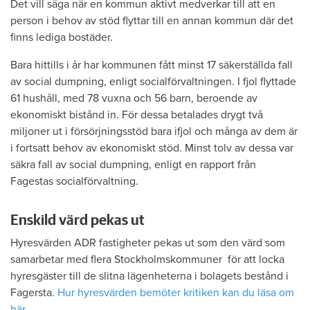
Det vill säga när en kommun aktivt medverkar till att en
person i behov av stöd flyttar till en annan kommun där det
finns lediga bostäder.
Bara hittills i år har kommunen fått minst 17 säkerställda fall
av social dumpning, enligt socialförvaltningen. I fjol flyttade
61 hushåll, med 78 vuxna och 56 barn, beroende av
ekonomiskt bistånd in. För dessa betalades drygt två
miljoner ut i försörjningsstöd bara ifjol och många av dem är
i fortsatt behov av ekonomiskt stöd. Minst tolv av dessa var
säkra fall av social dumpning, enligt en rapport från
Fagestas socialförvaltning.
Enskild värd pekas ut
Hyresvärden ADR fastigheter pekas ut som den värd som
samarbetar med flera Stockholmskommuner för att locka
hyresgäster till de slitna lägenheterna i bolagets bestånd i
Fagersta.
Hur hyresvärden bemöter kritiken kan du läsa om
här.