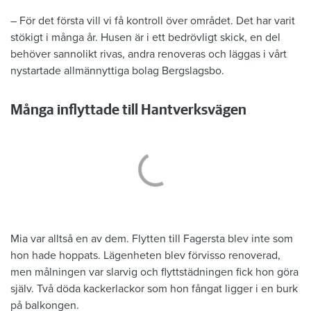
– För det första vill vi få kontroll över området. Det har varit
stökigt i många år. Husen är i ett bedrövligt skick, en del
behöver sannolikt rivas, andra renoveras och läggas i vårt
nystartade allmännyttiga bolag Bergslagsbo.
Många inflyttade till Hantverksvägen
Mia var alltså en av dem. Flytten till ­Fagersta blev inte som
hon hade ­hoppats. ­Lägenheten blev förvisso renoverad,
men målningen var slarvig och flytt­städningen fick hon göra
själv. Två döda kacker­lackor som hon ­fångat ligger i en burk
på balkongen.