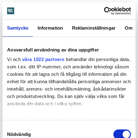
Samtycke
Information
Reklaminställningar
Om
I praktiken kan det bli som för Sand­vikens kommun i fjol.
Under sommaren och hösten flyttade över 50 flykting­
Ansvarsfull användning av dina uppgifter
familjer dit från Stockholmsområdet. Utan förvarning ­skulle
Vi och
våra 1022 partners
behandlar din personliga data,
drygt 100 nya barn ha plats i skolor och förskolor.
som t.ex. ditt IP-nummer, och använder teknologi såsom
Föräldrarna behövde svenskundervisning och annat stöd.
cookies för att lagra och få tillgång till information på din
enhet för att kunna tillhandahålla personliga annonser och
– Flera av dem sa att de fått höra att om de inte tog bostad
innehåll, annons- och innehållsmätning, åskådarinsikter
här så skulle de hamna på gatan. Då har man inget val,
och produktutveckling. Du kan själv välja vilka som får
säger Åsa Danielsson, chef för ­individ- och familjeomsorgen
använda din data och i vilka syften.
i Sandviken.
Med din tillåtelse skulle vi även vilja:
Samla in information om din geografiska plats
Samtyckesval
Till Åmål kom 15 nya familjer genom social dumpning under
Nödvändig
som kan ha en noggrannhet på upp till flera meter
andra halv­året i fjol, enligt socialtjänsten. ­Kostnaderna för