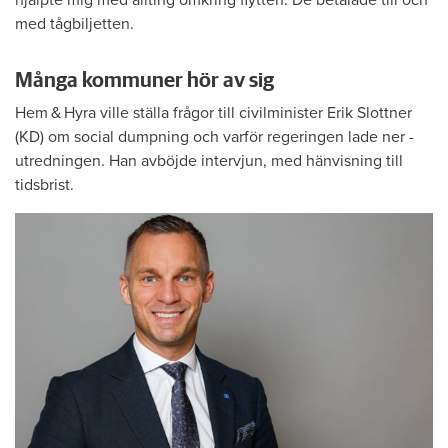
hjälpte mig med allting omkring flytten. De betalade till och
med tågbiljetten.
Många kommuner hör av sig
Hem & Hyra ville ställa frågor till ­civil­minister Erik Slottner
(KD) om ­social dumpning och varför regeringen lade ner ­
utredningen. Han avböjde intervjun, med hänvisning till
tidsbrist.