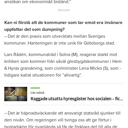
ansökan om ekonomiskt bistånd.”
Kan ni förstå att de kommuner som tar emot era invånare
uppfattar det som dumpning?
– Det är den praxis som utvecklats mellan Sveriges
kommuner. Hanteringen är inte unik för Göteborgs stad.
Lars Rådén, kommunalråd i Solna (M), reagerar starkt mot
kritiken som kommer från såväl glesbygdskommuner i Hem
& Hyras granskning, som ­civilminister Lena Micko (S), som ­
tidigare kallat situationen för ”allvarlig”.
Läs också
Raggade utsatta hyresgäster hos socialen – fick napp i Göteborg
– Det är häpnadsväckande att ansvarigt statsråd sjunker till
den nivån. Om regeringen vill tvinga oss att ge förtur i
bostadskön för nyanlända så får de förklara det till alla de