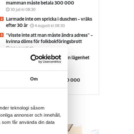
mamman måste betala 300 000
30 juli
kl 08:30
Larmade inte om spricka i duschen – vräks
efter 30 år
4 augusti
kl 08:30
”Visste inte att man måste ändra adress” –
kvinna döms för folkbokföringsbrott
24 juli
kl 16:10
Försvunnen man får behålla sin lägenhet
29 juli
kl 08:30
Kvinna kapade lägenhet efter
Om
vräkningsbeslut – får betala 50 000
27 juli
kl 08:00
änder teknologi såsom
rsonliga annonser och innehåll,
em & Hyra TV
a som får använda din data