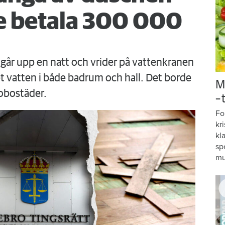
 betala 300 000
går upp en natt och vrider på vattenkranen
 vatten i både badrum och hall. Det borde
M
obostäder.
–
Fo
kr
kl
sp
mu