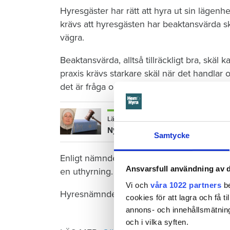
Hyresgäster har rätt att hyra ut sin lägen
krävs att hyresgästen har beaktansvärda sk
vägra.
Beaktansvärda, alltså tillräckligt bra, skäl
praxis krävs starkare skäl när det handl
det är fråga om en enstaka.
Läs också
Ny lag idag – nu hoppas Nawzat få 
Samtycke
Enligt nämnden har paret inte framfört något 
Ansvarsfull användning av d
en uthyrning.
Vi och
våra 1022 partners
be
Hyresnämndens beslut får inte överklagas
cookies för att lagra och få t
annons- och innehållsmätning
och i vilka syften.