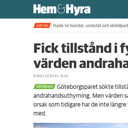
Kompisdealen blev verklighet – 40 år s
JUST NU
Fick tillstånd i 
värden andrah
8 MAJ 2020
KL 14:43
Göteborgsparet sökte tillst
GÖTEBORG
andrahandsuthyrning. Men värden sa
orsak som tidigare har de inte längre 
med.