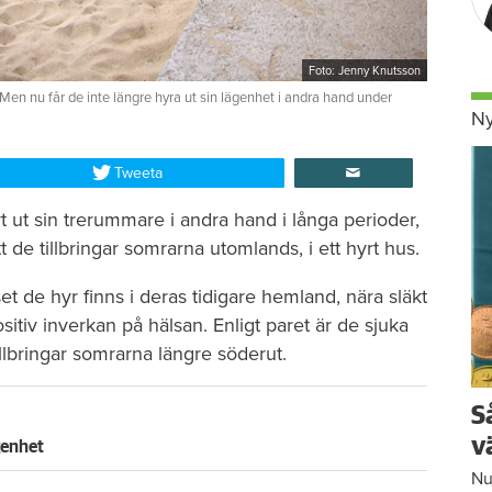
Foto: Jenny Knutsson
en nu får de inte längre hyra ut sin lägenhet i andra hand under
Ny
Tweeta
 ut sin trerummare i andra hand i långa perioder,
t de tillbringar somrarna utomlands, i ett hyrt hus.
t de hyr finns i deras tidigare hemland, nära släkt
itiv inverkan på hälsan. Enligt paret är de sjuka
illbringar somrarna längre söderut.
S
v
genhet
Nu