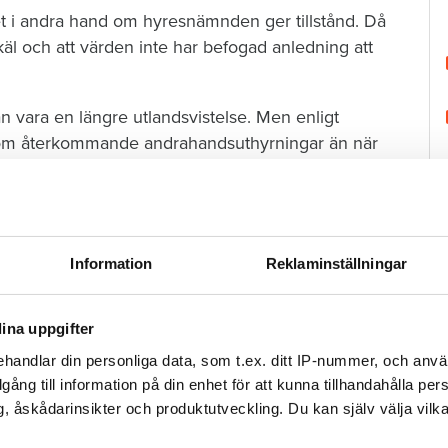
het i andra hand om hyresnämnden ger tillstånd. Då
äl och att värden inte har befogad anledning att
 kan vara en längre utlandsvistelse. Men enligt
ar om återkommande andrahandsuthyrningar än när
hyra ut sin lägenhet
Information
Reklaminställningar
som talar för att de ska få tillstånd till ytterligare
ina uppgifter
handlar din personliga data, som t.ex. ditt IP-nummer, och anv
.
illgång till information på din enhet för att kunna tillhandahålla pe
H
, åskådarinsikter och produktutveckling. Du kan själv välja vilk