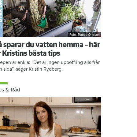
Foto: Tomas Ohlsson
å sparar du vatten hemma – här
r Kristins bästa tips
epen är enkla: ”Det är ingen uppoffring alls från
n sida”, säger Kristin Rydberg.
ps & Råd