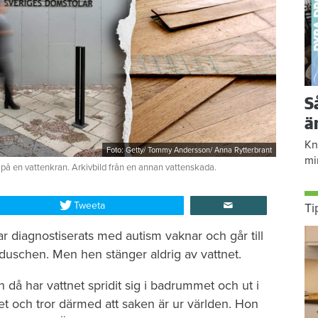
S
ä
Kn
Foto: Getty/ Tommy Andersson/ Anna Rytterbrant
mi
 på en vattenkran. Arkivbild från en annan vattenskada.
Tweeta
Ti
r diagnostiserats med autism vaknar och går till
duschen. Men hen stänger aldrig av vattnet.
då har vattnet spridit sig i badrummet och ut i
et och tror därmed att saken är ur världen. Hon