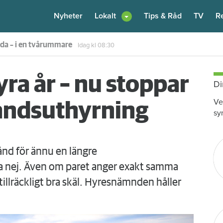
Nyheter
Lokalt
Tips & Råd
TV
R
enare: "Flera fina fördelar med att dela bostad"
Igår kl 12:00
fyra år – nu stoppar
Di
Ve
andsuthyrning
sy
ånd för ännu en längre
 nej. Även om paret anger exakt samma
tillräckligt bra skäl. Hyresnämnden håller