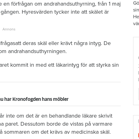
Gö
re en förfrågan om andrahandsuthyrning, från 1 maj
si
sta gången. Hyresvärden tycker inte att skälet är
He
vä
 ifrågasatt deras skäl eller krävt några intyg. De
enom andrahandsuthyrningen.
 kommit in med ett läkarintyg för att styrka sin
– nu har Kronofogden hans möbler
år inte om det är en behandlande läkare skrivit
nna paret. Dessutom borde de vistas på varmare
på sommaren om det krävs av medicinska skäl.