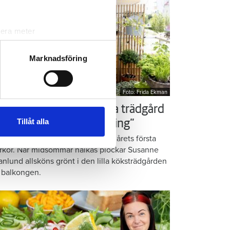
lera meter
ryck)
ljsektionen
. Du kan ändra
Marknadsföring
Foto: Frida Ekman
andahålla funktioner för
n information från din enhet
ör som Susanne – ordna trädgård
 tur kombinera informationen
Tillåt alla
å balkongen: ”God gärning”
deras tjänster.
omatiska örter, krispig sallad och årets första
rkor. När midsommar nalkas plockar Susanne
anlund allsköns grönt i den lilla köksträdgården
 balkongen.