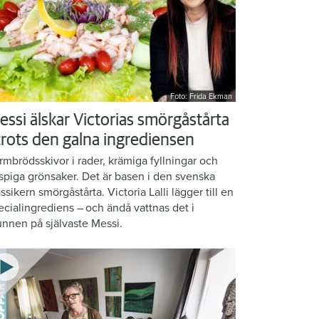
Foto: Frida Ekman
essi älskar Victorias smörgåstårta
 trots den galna ingrediensen
rmbrödsskivor i rader, krämiga fyllningar och
ispiga grönsaker. Det är basen i den svenska
assikern smörgåstårta. Victoria Lalli lägger till en
ecialingrediens – och ändå vattnas det i
nnen på självaste Messi.