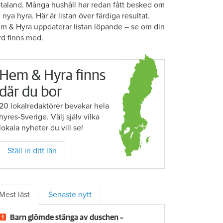
taland. Många hushåll har redan fått besked om
n nya hyra. Här är listan över färdiga resultat.
m & Hyra uppdaterar listan löpande – se om din
rd finns med.
Hem & Hyra finns
där du bor
20 lokalredaktörer bevakar hela
hyres-Sverige. Välj själv vilka
lokala nyheter du vill se!
Ställ in ditt län
Mest läst
Senaste nytt
Barn glömde stänga av duschen –