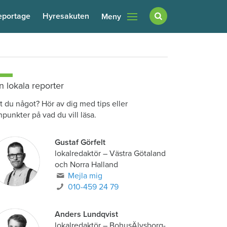
eportage
Hyresakuten
Meny
n lokala reporter
t du något? Hör av dig med tips eller
npunkter på vad du vill läsa.
Gustaf Görfelt
lokalredaktör
–
Västra Götaland
och Norra Halland
Mejla mig
010-459 24 79
Anders Lundqvist
lokalredaktör
–
BohusÄlvsborg-