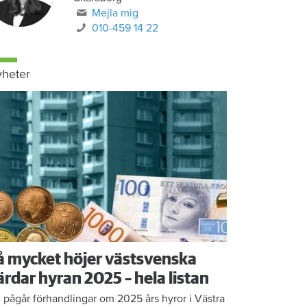
Mejla mig
010-459 14 22
heter
å mycket höjer västsvenska
ärdar hyran 2025 – hela listan
 pågår förhandlingar om 2025 års hyror i Västra