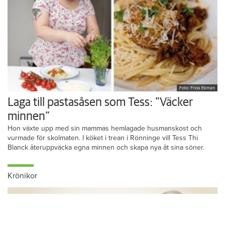
Foto: Frida Ekman
Laga till pastasåsen som Tess: ”Väcker
minnen”
Hon växte upp med sin mammas hemlagade husmanskost och
vurmade för skolmaten. I köket i trean i Rönninge vill Tess Thi
Blanck återuppväcka egna minnen och skapa nya åt sina söner.
Krönikor