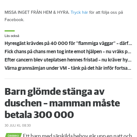
MISSA INGET FRÅN HEM & HYRA.
Tryck här
för att följa oss på
Facebook.
Läs också
Hyresgäst krävdes på 40 000 för "flammiga väggar" – därför höll inte värdens bevis i rätten
Fick chans på chans men tog inte emot hjälpen – nu vräks paret: ”Tragiskt"
Efter cancern blev uteplatsen hennes fristad – nu kräver hyresvärden att allt rivs
Värna grannsämjan under VM – tänk på det här inför fortsatta nattmatcher
Barn glömde stänga av
duschen – mamman måste
betala 300 000
30 JULI
KL 08:30
Ett barn med särskilda behov går upp en natt och
ÖREBRO