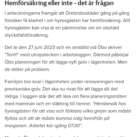
Hemförsäkring eller inte – det är frågan
I anteckningarna framgår att Örebrobostäder gång på gång
försöker få klarhet i om hyresgästen har hemförsäkring. Allt
hyresgästen kan visa är en påminnelse om en obetald
olycksfallsförsäkring.
Det är den 27 juni 2023 och en anställd vid Öbo skriver
”Torrt!” med utropstecken i arbetsloggen. Därmed påbörjar
Öbo planeringen för att lägga nytt golv i lägenheten. Men
de stöter på problem.
Familjen bor kvar i lägenheten under renoveringen med
provisoriska golv. Det ska nu rivas för att lägga dit det
riktiga. I loggen står det att läsa om flera planeringsmöten
med mamman och en släkting till henne: ”
Hembesök hos
hyresgästen för att visa och förklara vilka grejer som måste
flyttas och att de måste komma iväg hemifrån på
morgonen. Arbetet kör igång 07.30
”.