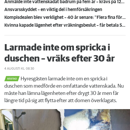
Anmälde inte vattenskadat badrum på fem år – krävs på 125 000 kronor
Ansvarsskyddet – en viktig del i hemförsäkringen
Kompisdealen blev verklighet – 40 år senare: "Flera fina fördelar med att dela bostad"
Kvinna kapade lägenhet efter vräkningsbeslut – får betala 50 000
Larmade inte om spricka i
duschen – vräks efter 30 år
4 AUGUSTI
KL 08:30
Hyresgästen larmade inte om en spricka i
BÅSTAD
duschen som medförde en omfattande vattenskada. Nu
måste han lämna lägenheten efter drygt 30 år men får
längre tid på sig att flytta efter att domen överklagats.