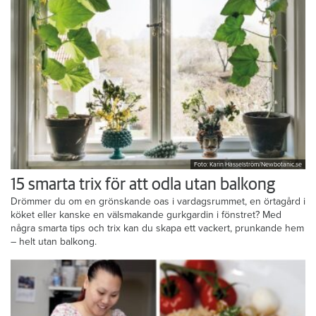
Foto: Karin Hasselström/Newbotanic.se
15 smarta trix för att odla utan balkong
Drömmer du om en grönskande oas i vardagsrummet, en örtagård i
köket eller kanske en välsmakande gurkgardin i fönstret? Med
några smarta tips och trix kan du skapa ett vackert, prunkande hem
– helt utan balkong.