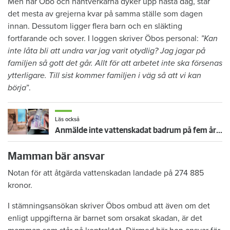
Men när Öbo och hantverkarna dyker upp nästa dag, står
det mesta av grejerna kvar på samma ställe som dagen
innan. Dessutom ligger flera barn och en släkting
fortfarande och sover. I loggen skriver Öbos personal:
”Kan
inte låta bli att undra var jag varit otydlig? Jag jagar på
familjen så gott det går. Allt för att arbetet inte ska försenas
ytterligare. Till sist kommer familjen i väg så att vi kan
börja
”.
Läs också
Anmälde inte vattenskadat badrum på fem år – krävs på 125 000 kronor
Mamman bär ansvar
Notan för att åtgärda vattenskadan landade på 274 885
kronor.
I stämningsansökan skriver Öbos ombud att även om det
enligt uppgifterna är barnet som orsakat skadan, är det