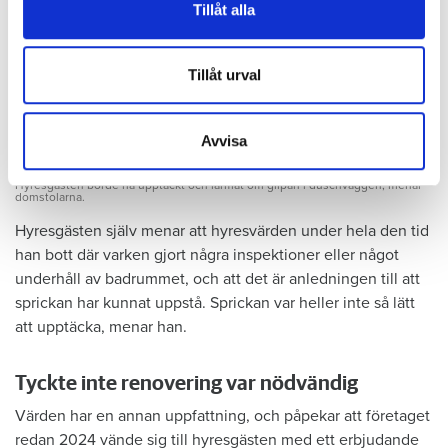
vidarebefordrar även sådana identifierare och annan
Tillåt alla
information från din enhet till de sociala medier och
annons- och analysföretag som vi samarbetar med.
Dessa kan i sin tur kombinera informationen med annan
Tillåt urval
information som du har tillhandahållit eller som de har
samlat in när du har använt deras tjänster.
Avvisa
Foto: Hyresnämnden
Foto: Hyresnämnden
Hyresgästen borde ha upptäckt och larmat om glipan i duschväggen, menar
domstolarna.
Hyresgästen själv menar att hyresvärden under hela den tid
han bott där varken gjort några inspektioner eller något
underhåll av badrummet, och att det är anledningen till att
sprickan har kunnat uppstå. Sprickan var heller inte så lätt
att upptäcka, menar han.
Tyckte inte renovering var nödvändig
Värden har en annan uppfattning, och påpekar att företaget
redan 2024 vände sig till hyresgästen med ett erbjudande