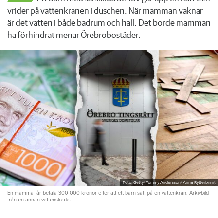
vrider på vattenkranen i duschen. När mamman vaknar
är det vatten i både badrum och hall. Det borde mamman
ha förhindrat menar Örebrobostäder.
Foto: Getty/ Tommy Andersson/ Anna Rytterbrant
En mamma får betala 300 000 kronor efter att ett barn satt på en vattenkran. Arkivbild
från en annan vattenskada.