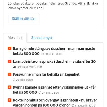
20 lokalredaktörer bevakar hela hyres-Sverige. Välj själv vilka
lokala nyheter du vill se!
Ställ in ditt län
Mest läst
Senaste nytt
Barn glömde stänga av duschen – mamman måste
betala 300 000
30 juli
kl 08:30
Larmade inte om spricka i duschen – vräks efter 30
år
4 augusti
kl 08:30
Försvunnen man får behålla sin lägenhet
29 juli
kl 08:30
Kvinna kapade lägenhet efter vräkningsbeslut – får
betala 50 000
27 juli
kl 08:00
Rökte inomhus och övergav lägenheten – nu kräver
värden honom på 100 000 kronor
6 augusti
kl 10:30