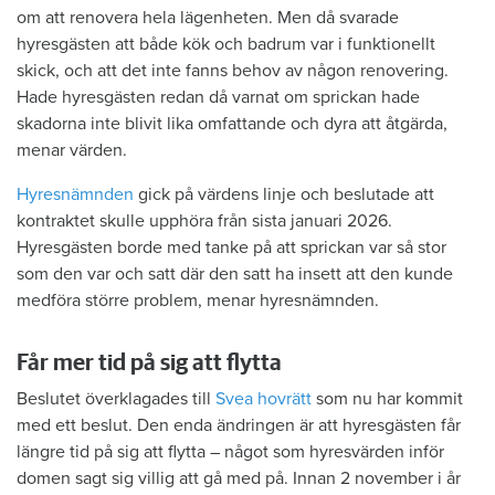
om att renovera hela lägenheten. Men då svarade
hyresgästen att både kök och badrum var i funktionellt
skick, och att det inte fanns behov av någon renovering.
Hade hyresgästen redan då varnat om sprickan hade
skadorna inte blivit lika omfattande och dyra att åtgärda,
menar värden.
Hyresnämnden
gick på värdens linje och beslutade att
kontraktet skulle upphöra från sista januari 2026.
Hyresgästen borde med tanke på att sprickan var så stor
som den var och satt där den satt ha insett att den kunde
medföra större problem, menar hyresnämnden.
Får mer tid på sig att flytta
Beslutet överklagades till
Svea hovrätt
som nu har kommit
med ett beslut. Den enda ändringen är att hyresgästen får
längre tid på sig att flytta – något som hyresvärden inför
domen sagt sig villig att gå med på. Innan 2 november i år