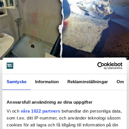
Foto: Hyresnämnden
En inspektion visade att vatten under en längre tid läckt in genom sprickor i väggen (de
röda markeringarna) och orsakat rötskador i syllen.
Samtycke
Information
Reklaminställningar
Om
Dela
Tweeta
Hyresgästen har bott i lägenheten i skånska Båstad sedan
1995 men måste nu flytta sedan hans kontrakt prövats både
Ansvarsfull användning av dina uppgifter
i hyresnämnden och i hovrätten.
Vi och
våra 1022 partners
behandlar din personliga data,
som t.ex. ditt IP-nummer, och använder teknologi såsom
Skada upptäcktes av hantverkare
cookies för att lagra och få tillgång till information på din