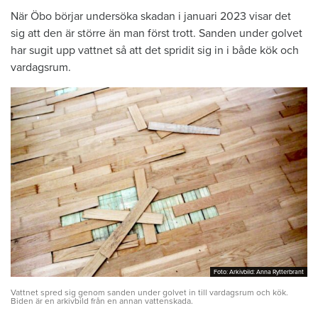
När Öbo börjar undersöka skadan i januari 2023 visar det
sig att den är större än man först trott. Sanden under golvet
har sugit upp vattnet så att det spridit sig in i både kök och
vardagsrum.
Foto: Arkivbild: Anna Rytterbrant
Foto: Arkivbild: Anna Rytterbrant
Vattnet spred sig genom sanden under golvet in till vardagsrum och kök.
Biden är en arkivbild från en annan vattenskada.