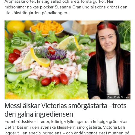
Aromatiska örter, krispig sallad och årets första gurkor. När
midsommar nalkas plockar Susanne Granlund allsköns grönt i den
lilla köksträdgården på balkongen.
Foto: Frida Ekman
Messi älskar Victorias smörgåstårta – trots
den galna ingrediensen
Formbrödsskivor i rader, krämiga fyllningar och krispiga grönsaker.
Det är basen i den svenska klassikern smörgåstårta. Victoria Lalli
lägger till en specialingrediens – och ändå vattnas det i munnen på