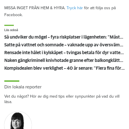
MISSA INGET FRÅN HEM & HYRA.
Tryck här
för att följa oss på
Facebook.
Läs också
Så undviker du mögel – fyra riskplatser i lägenheten: ”Måste städa bort”
Satte på vattnet och somnade – vaknade upp av översvämning hos grannen
Rensade inte hålet i kylskåpet – tvingas betala för dyr vattenskada
Naken gängkriminell knivhotade granne efter balkongklättring
Kompisdealen blev verklighet – 40 år senare: "Flera fina fördelar med att dela bostad"
Din lokala reporter
Vet du något? Hör av dig med tips eller synpunkter på vad du vill
läsa.