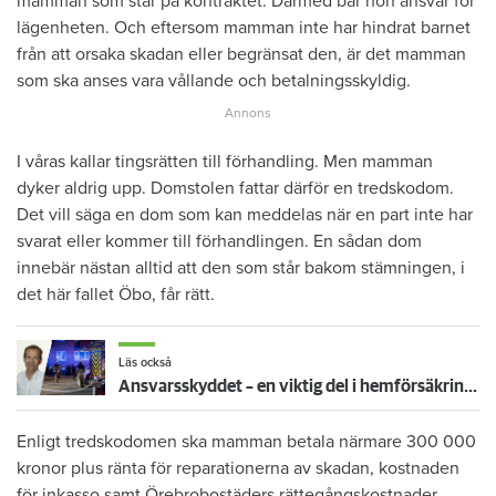
mamman som står på kontraktet. Därmed bär hon ansvar för
lägenheten. Och eftersom mamman inte har hindrat barnet
från att orsaka skadan eller begränsat den, är det mamman
som ska anses vara vållande och betalningsskyldig.
I våras kallar tingsrätten till förhandling. Men mamman
dyker aldrig upp. Domstolen fattar därför en tredskodom.
Det vill säga en dom som kan meddelas när en part inte har
svarat eller kommer till förhandlingen. En sådan dom
innebär nästan alltid att den som står bakom stämningen, i
det här fallet Öbo, får rätt.
Läs också
Ansvarsskyddet – en viktig del i hemförsäkringen
Enligt tredskodomen ska mamman betala närmare 300 000
kronor plus ränta för reparationerna av skadan, kostnaden
för inkasso samt Örebrobostäders rättegångskostnader.