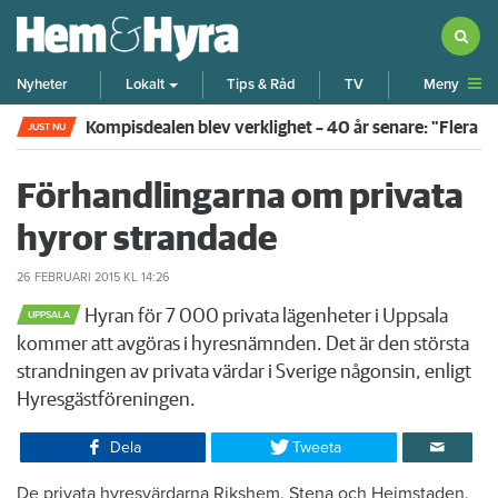
Meny
Nyheter
Lokalt
Tips & Råd
TV
Kompisdealen blev verklighet – 40 år senare: "Flera f
JUST NU
Förhandlingarna om privata
hyror strandade
26 FEBRUARI 2015
KL 14:26
Hyran för 7 000 privata lägenheter i Uppsala
UPPSALA
kommer att avgöras i hyresnämnden. Det är den största
strandningen av privata värdar i Sverige någonsin, enligt
Hyresgästföreningen.
Dela
Tweeta
De privata hyresvärdarna Rikshem, Stena och Heimstaden,