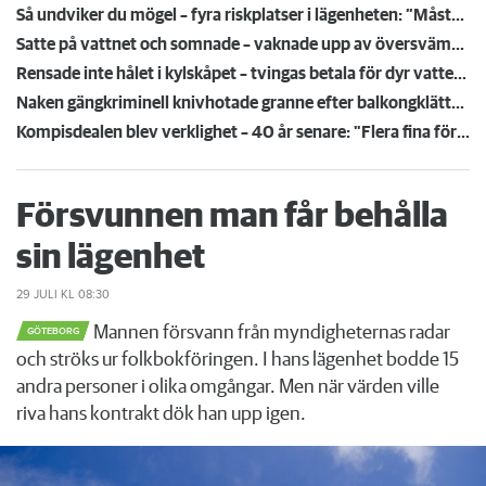
Så undviker du mögel – fyra riskplatser i lägenheten: ”Måste städa bort”
Satte på vattnet och somnade – vaknade upp av översvämning hos grannen
Rensade inte hålet i kylskåpet – tvingas betala för dyr vattenskada
Naken gängkriminell knivhotade granne efter balkongklättring
Kompisdealen blev verklighet – 40 år senare: "Flera fina fördelar med att dela bostad"
Försvunnen man får behålla
sin lägenhet
29 JULI
KL 08:30
Mannen försvann från myndigheternas radar
GÖTEBORG
och ströks ur folkbokföringen. I hans lägenhet bodde 15
andra personer i olika omgångar. Men när värden ville
riva hans kontrakt dök han upp igen.