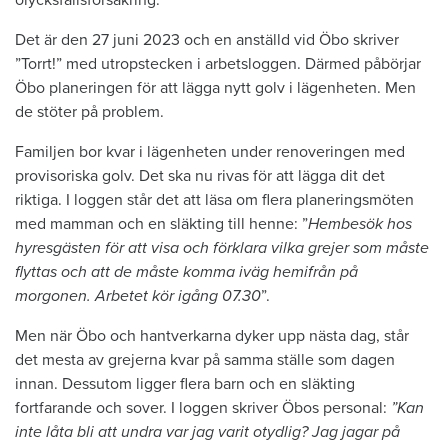
Det är den 27 juni 2023 och en anställd vid Öbo skriver
”Torrt!” med utropstecken i arbetsloggen. Därmed påbörjar
Öbo planeringen för att lägga nytt golv i lägenheten. Men
de stöter på problem.
Familjen bor kvar i lägenheten under renoveringen med
provisoriska golv. Det ska nu rivas för att lägga dit det
riktiga. I loggen står det att läsa om flera planeringsmöten
med mamman och en släkting till henne: ”
Hembesök hos
hyresgästen för att visa och förklara vilka grejer som måste
flyttas och att de måste komma iväg hemifrån på
morgonen. Arbetet kör igång 07.30
”.
Men när Öbo och hantverkarna dyker upp nästa dag, står
det mesta av grejerna kvar på samma ställe som dagen
innan. Dessutom ligger flera barn och en släkting
fortfarande och sover. I loggen skriver Öbos personal:
”Kan
inte låta bli att undra var jag varit otydlig? Jag jagar på