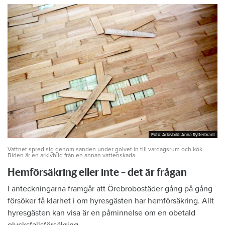
Foto: Arkivbild: Anna Rytterbrant
Foto: Arkivbild: Anna Rytterbrant
Vattnet spred sig genom sanden under golvet in till vardagsrum och kök.
Biden är en arkivbild från en annan vattenskada.
Hemförsäkring eller inte – det är frågan
I anteckningarna framgår att Örebrobostäder gång på gång
försöker få klarhet i om hyresgästen har hemförsäkring. Allt
hyresgästen kan visa är en påminnelse om en obetald
olycksfallsförsäkring.