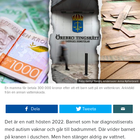
Foto: Getty/ Tommy Andersson/ Anna Rytterbrant
En mamma får betala 300 000 kronor efter att ett barn satt på en vattenkran. Arkivbild
från en annan vattenskada.
Dela
Tweeta
Det är en natt hösten 2022. Barnet som har diagnostiserats
med autism vaknar och går till badrummet. Där vrider barnet
på kranen i duschen. Men hen stänger aldrig av vattnet.