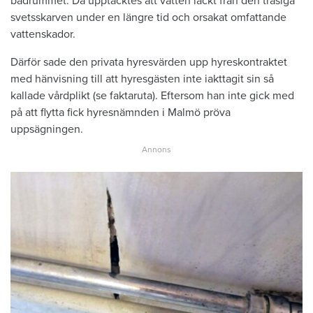
badrummet. Då upptäcktes att vatten läckt från den trasiga
svetsskarven under en längre tid och orsakat omfattande
vattenskador.
Därför sade den privata hyresvärden upp hyreskontraktet
med hänvisning till att hyresgästen inte iakttagit sin så
kallade vårdplikt (se faktaruta). Eftersom han inte gick med
på att flytta fick hyresnämnden i Malmö pröva
uppsägningen.