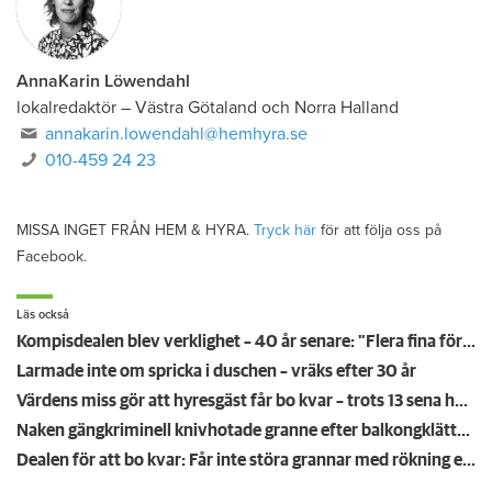
AnnaKarin Löwendahl
lokalredaktör
–
Västra Götaland och Norra Halland
annakarin.lowendahl@hemhyra.se
010-459 24 23
MISSA INGET FRÅN HEM & HYRA.
Tryck här
för att följa oss på
Facebook.
Läs också
Kompisdealen blev verklighet – 40 år senare: "Flera fina fördelar med att dela bostad"
Larmade inte om spricka i duschen – vräks efter 30 år
Värdens miss gör att hyresgäst får bo kvar – trots 13 sena hyror
Naken gängkriminell knivhotade granne efter balkongklättring
Dealen för att bo kvar: Får inte störa grannar med rökning eller utsätta dem för brandfara