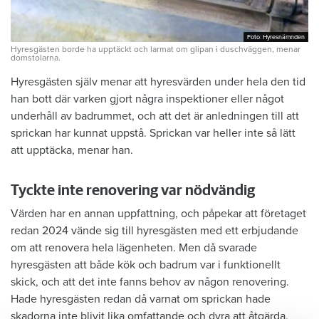
Foto: Hyresnämnden
Foto: Hyresnämnden
Hyresgästen borde ha upptäckt och larmat om glipan i duschväggen, menar
domstolarna.
Hyresgästen själv menar att hyresvärden under hela den tid
han bott där varken gjort några inspektioner eller något
underhåll av badrummet, och att det är anledningen till att
sprickan har kunnat uppstå. Sprickan var heller inte så lätt
att upptäcka, menar han.
Tyckte inte renovering var nödvändig
Värden har en annan uppfattning, och påpekar att företaget
redan 2024 vände sig till hyresgästen med ett erbjudande
om att renovera hela lägenheten. Men då svarade
hyresgästen att både kök och badrum var i funktionellt
skick, och att det inte fanns behov av någon renovering.
Hade hyresgästen redan då varnat om sprickan hade
skadorna inte blivit lika omfattande och dyra att åtgärda,