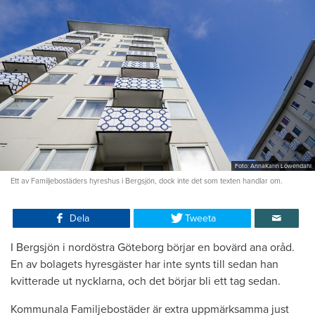
Foto: AnnaKarin Löwendahl
Ett av Familjebostäders hyreshus i Bergsjön, dock inte det som texten handlar om.
Dela
Tweeta
I Bergsjön i nordöstra Göteborg börjar en bovärd ana oråd.
En av bolagets hyresgäster har inte synts till sedan han
kvitterade ut nycklarna, och det börjar bli ett tag sedan.
Kommunala Familjebostäder är extra uppmärksamma just