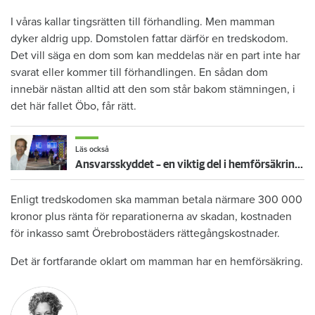
I våras kallar tingsrätten till förhandling. Men mamman
dyker aldrig upp. Domstolen fattar därför en tredskodom.
Det vill säga en dom som kan meddelas när en part inte har
svarat eller kommer till förhandlingen. En sådan dom
innebär nästan alltid att den som står bakom stämningen, i
det här fallet Öbo, får rätt.
Läs också
Ansvarsskyddet – en viktig del i hemförsäkringen
Enligt tredskodomen ska mamman betala närmare 300 000
kronor plus ränta för reparationerna av skadan, kostnaden
för inkasso samt Örebrobostäders rättegångskostnader.
Det är fortfarande oklart om mamman har en hemförsäkring.