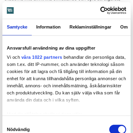
menar värden.
Hyresnämnden
gick på värdens linje och beslutade att
kontraktet skulle upphöra från sista januari 2026.
Samtycke
Information
Reklaminställningar
Om
Hyresgästen borde med tanke på att sprickan var så stor
som den var och satt där den satt ha insett att den kunde
medföra större problem, menar hyresnämnden.
Ansvarsfull användning av dina uppgifter
Vi och
våra 1022 partners
behandlar din personliga data,
Får mer tid på sig att flytta
som t.ex. ditt IP-nummer, och använder teknologi såsom
cookies för att lagra och få tillgång till information på din
Beslutet överklagades till
Svea hovrätt
som nu har kommit
enhet för att kunna tillhandahålla personliga annonser och
med ett beslut. Den enda ändringen är att hyresgästen får
innehåll, annons- och innehållsmätning, åskådarinsikter
längre tid på sig att flytta – något som hyresvärden inför
och produktutveckling. Du kan själv välja vilka som får
domen sagt sig villig att gå med på. Innan 2 november i år
använda din data och i vilka syften.
ska hyresgästen ha flyttat ut.
Svea hovrätts beslut kan inte överklagas.
Med din tillåtelse skulle vi även vilja:
Samla in information om din geografiska plats
Samtyckesval
Nödvändig
som kan ha en noggrannhet på upp till flera meter
Läs också