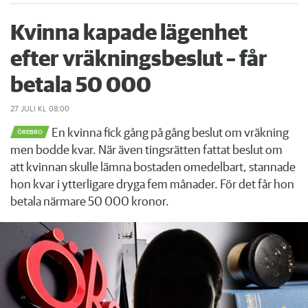
Kvinna kapade lägenhet
efter vräkningsbeslut – får
betala 50 000
27 JULI
KL 08:00
En kvinna fick gång på gång beslut om vräkning
ÖREBRO
men bodde kvar. När även tingsrätten fattat beslut om
att kvinnan skulle lämna bostaden omedelbart, stannade
hon kvar i ytterligare dryga fem månader. För det får hon
betala närmare 50 000 kronor.