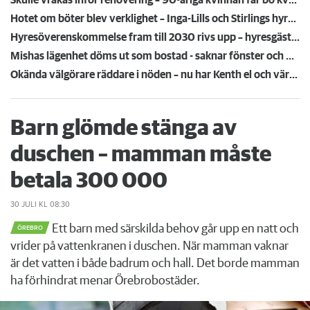
Hotet om böter blev verklighet – Inga-Lills och Stirlings hyresvärdar får betala 75 000: ”Herregud så onödigt”
Hyresöverenskommelse fram till 2030 rivs upp – hyresgäster känner sig svikna: "Jag går redan på knäna"
Mishas lägenhet döms ut som bostad - saknar fönster och varmvatten: "Det är ren tortyr"
Okända välgörare räddare i nöden – nu har Kenth el och värme i lägenheten
Barn glömde stänga av
duschen – mamman måste
betala 300 000
30 JULI
KL 08:30
Ett barn med särskilda behov går upp en natt och
ÖREBRO
vrider på vattenkranen i duschen. När mamman vaknar
är det vatten i både badrum och hall. Det borde mamman
ha förhindrat menar Örebrobostäder.