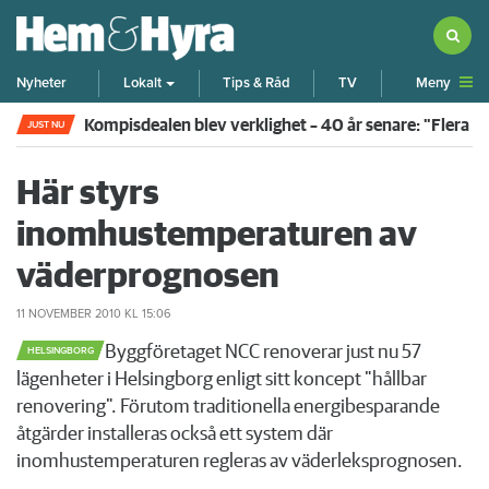
Meny
Nyheter
Lokalt
Tips & Råd
TV
Kompisdealen blev verklighet – 40 år senare: "Flera f
JUST NU
Här styrs
inomhustemperaturen av
väderprognosen
11 NOVEMBER 2010
KL 15:06
​Byggföretaget NCC renoverar just nu 57
HELSINGBORG
lägenheter i Helsingborg enligt sitt koncept "hållbar
renovering". Förutom traditionella energibesparande
åtgärder installeras också ett system där
inomhustemperaturen regleras av väderleksprognosen.