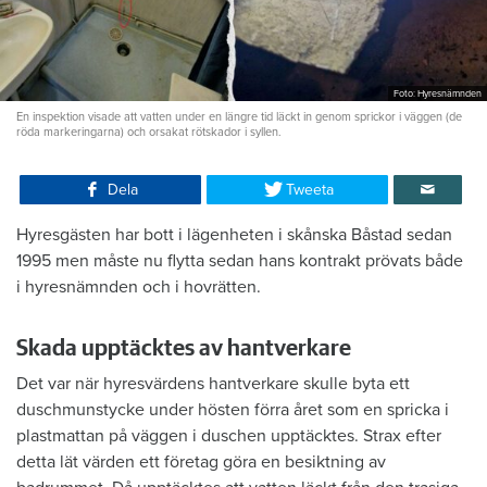
Foto: Hyresnämnden
En inspektion visade att vatten under en längre tid läckt in genom sprickor i väggen (de
röda markeringarna) och orsakat rötskador i syllen.
Dela
Tweeta
Hyresgästen har bott i lägenheten i skånska Båstad sedan
1995 men måste nu flytta sedan hans kontrakt prövats både
i hyresnämnden och i hovrätten.
Skada upptäcktes av hantverkare
Det var när hyresvärdens hantverkare skulle byta ett
duschmunstycke under hösten förra året som en spricka i
plastmattan på väggen i duschen upptäcktes. Strax efter
detta lät värden ett företag göra en besiktning av