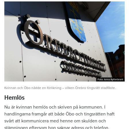
Foto: Anna Rytterbrant
Foto: Anna Rytterbrant
Kvinnan och Öbo nådde en förlikning – vilken Örebro tingsrätt stadfäste.
Hemlös
Nu är kvinnan hemlös och skriven på kommunen. I
handlingarna framgår att både Öbo och tingsrätten haft
svårt att kommunicera med henne om skulden och
stämningen eftersom hon saknar adress och telefon.