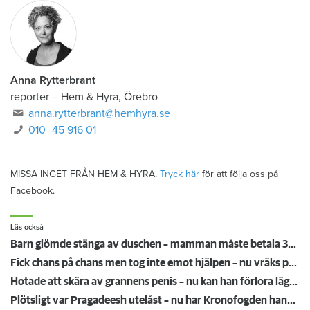
Anna Rytterbrant
reporter
–
Hem & Hyra, Örebro
anna.rytterbrant@hemhyra.se
010- 45 916 01
MISSA INGET FRÅN HEM & HYRA.
Tryck här
för att följa oss på
Facebook.
Läs också
Barn glömde stänga av duschen – mamman måste betala 300 000
Fick chans på chans men tog inte emot hjälpen – nu vräks paret: ”Tragiskt"
Hotade att skära av grannens penis – nu kan han förlora lägenheten
Plötsligt var Pragadeesh utelåst – nu har Kronofogden hans möbler