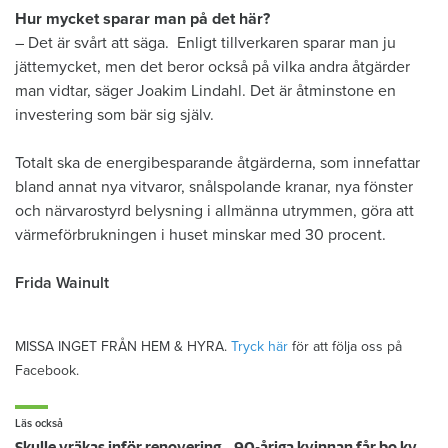
Hur mycket sparar man på det här?
– Det är svårt att säga. Enligt tillverkaren sparar man ju
jättemycket, men det beror också på vilka andra åtgärder
man vidtar, säger Joakim Lindahl. Det är åtminstone en
investering som bär sig själv.
Totalt ska de energibesparande åtgärderna, som innefattar
bland annat nya vitvaror, snålspolande kranar, nya fönster
och närvarostyrd belysning i allmänna utrymmen, göra att
värmeförbrukningen i huset minskar med 30 procent.
Frida Wainult
MISSA INGET FRÅN HEM & HYRA.
Tryck här
för att följa oss på
Facebook.
Läs också
Skulle vräkas inför renovering – 90-åriga kvinnan får bo kvar: ”Ovissheten har varit grym”