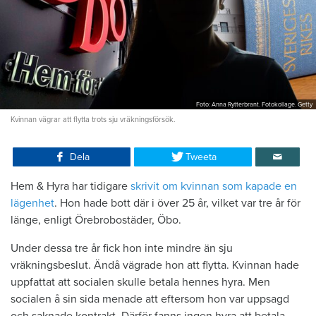
Foto: Anna Rytterbrant. Fotokollage. Getty
Kvinnan vägrar att flytta trots sju vräkningsförsök.
Dela
Tweeta
Hem & Hyra har tidigare
skrivit om kvinnan som kapade en
lägenhet
. Hon hade bott där i över 25 år, vilket var tre år för
länge, enligt Örebrobostäder, Öbo.
Under dessa tre år fick hon inte mindre än sju
vräkningsbeslut. Ändå vägrade hon att flytta. Kvinnan hade
uppfattat att socialen skulle betala hennes hyra. Men
socialen å sin sida menade att eftersom hon var uppsagd
och saknade kontrakt. Därför fanns ingen hyra att betala.