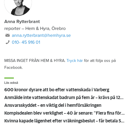
Anna Rytterbrant
reporter
–
Hem & Hyra, Örebro
anna.rytterbrant@hemhyra.se
010- 45 916 01
MISSA INGET FRÅN HEM & HYRA.
Tryck här
för att följa oss på
Facebook.
Läs också
600 kronor dyrare att bo efter vattenskada i Varberg
Anmälde inte vattenskadat badrum på fem år – krävs på 125 000 kronor
Ansvarsskyddet – en viktig del i hemförsäkringen
Kompisdealen blev verklighet – 40 år senare: "Flera fina fördelar med att dela bostad"
Kvinna kapade lägenhet efter vräkningsbeslut – får betala 50 000