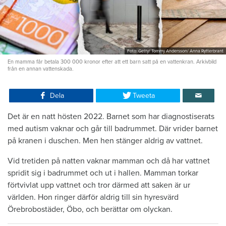
Foto: Getty/ Tommy Andersson/ Anna Rytterbrant
En mamma får betala 300 000 kronor efter att ett barn satt på en vattenkran. Arkivbild
från en annan vattenskada.
Dela
Tweeta
Det är en natt hösten 2022. Barnet som har diagnostiserats
med autism vaknar och går till badrummet. Där vrider barnet
på kranen i duschen. Men hen stänger aldrig av vattnet.
Vid tretiden på natten vaknar mamman och då har vattnet
spridit sig i badrummet och ut i hallen. Mamman torkar
förtvivlat upp vattnet och tror därmed att saken är ur
världen. Hon ringer därför aldrig till sin hyresvärd
Örebrobostäder, Öbo, och berättar om olyckan.