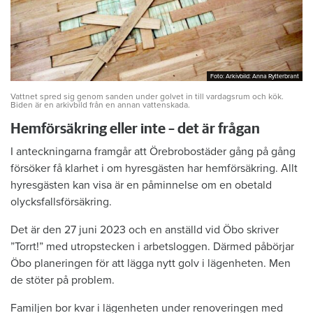
Foto: Arkivbild: Anna Rytterbrant
Foto: Arkivbild: Anna Rytterbrant
Vattnet spred sig genom sanden under golvet in till vardagsrum och kök.
Biden är en arkivbild från en annan vattenskada.
Hemförsäkring eller inte – det är frågan
I anteckningarna framgår att Örebrobostäder gång på gång
försöker få klarhet i om hyresgästen har hemförsäkring. Allt
hyresgästen kan visa är en påminnelse om en obetald
olycksfallsförsäkring.
Det är den 27 juni 2023 och en anställd vid Öbo skriver
”Torrt!” med utropstecken i arbetsloggen. Därmed påbörjar
Öbo planeringen för att lägga nytt golv i lägenheten. Men
de stöter på problem.
Familjen bor kvar i lägenheten under renoveringen med