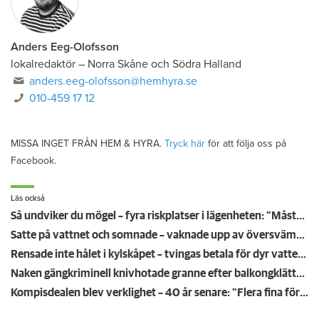
Anders Eeg-Olofsson
lokalredaktör
–
Norra Skåne och Södra Halland
anders.eeg-olofsson@hemhyra.se
010-459 17 12
MISSA INGET FRÅN HEM & HYRA.
Tryck här
för att följa oss på
Facebook.
Läs också
Så undviker du mögel – fyra riskplatser i lägenheten: ”Måste städa bort”
Satte på vattnet och somnade – vaknade upp av översvämning hos grannen
Rensade inte hålet i kylskåpet – tvingas betala för dyr vattenskada
Naken gängkriminell knivhotade granne efter balkongklättring
Kompisdealen blev verklighet – 40 år senare: "Flera fina fördelar med att dela bostad"