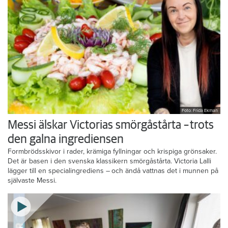
Foto: Frida Ekman
Messi älskar Victorias smörgåstårta – trots
den galna ingrediensen
Formbrödsskivor i rader, krämiga fyllningar och krispiga grönsaker.
Det är basen i den svenska klassikern smörgåstårta. Victoria Lalli
lägger till en specialingrediens – och ändå vattnas det i munnen på
självaste Messi.