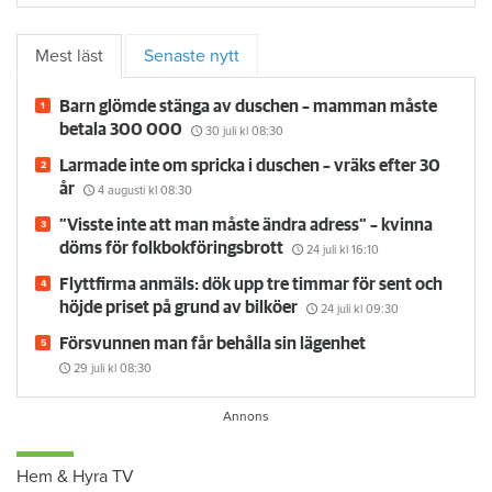
Mest läst
Senaste nytt
Barn glömde stänga av duschen – mamman måste
betala 300 000
30 juli
kl 08:30
Larmade inte om spricka i duschen – vräks efter 30
år
4 augusti
kl 08:30
”Visste inte att man måste ändra adress” – kvinna
döms för folkbokföringsbrott
24 juli
kl 16:10
Flyttfirma anmäls: dök upp tre timmar för sent och
höjde priset på grund av bilköer
24 juli
kl 09:30
Försvunnen man får behålla sin lägenhet
29 juli
kl 08:30
Hem & Hyra TV