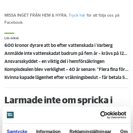
MISSA INGET FRÅN HEM & HYRA.
Tryck här
för att följa oss på
Facebook.
Läs också
600 kronor dyrare att bo efter vattenskada i Varberg
Anmälde inte vattenskadat badrum på fem år – krävs på 125 000 kronor
Ansvarsskyddet – en viktig del i hemförsäkringen
Kompisdealen blev verklighet – 40 år senare: "Flera fina fördelar med att dela bostad"
Kvinna kapade lägenhet efter vräkningsbeslut – får betala 50 000
Larmade inte om spricka i
duschen – vräks efter 30 år
4 AUGUSTI
KL 08:30
Samtycke
Information
Reklaminställningar
Om
Hyresgästen larmade inte om en spricka i
BÅSTAD