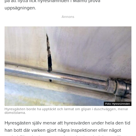
på att flytta fick hyresnämnden i Malmö pröva
uppsägningen.
Foto: Hyresnämnden
Foto: Hyresnämnden
Hyresgästen borde ha upptäckt och larmat om glipan i duschväggen, menar
domstolarna.
Hyresgästen själv menar att hyresvärden under hela den tid
han bott där varken gjort några inspektioner eller något