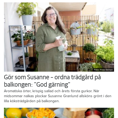
Foto: Frida Ekman
Gör som Susanne – ordna trädgård på
balkongen: ”God gärning”
Aromatiska örter, krispig sallad och årets första gurkor. När
midsommar nalkas plockar Susanne Granlund allsköns grönt i den
lilla köksträdgården på balkongen.