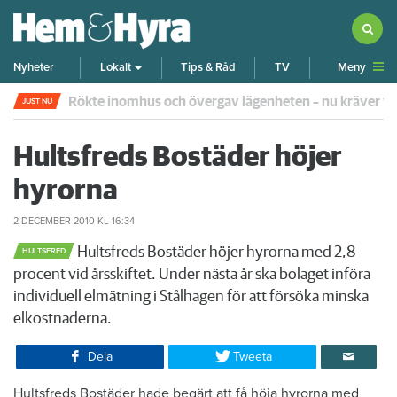
Meny
Nyheter
Lokalt
Tips & Råd
TV
Rökte inomhus och övergav lägenheten – nu kräver 
JUST NU
Hultsfreds Bostäder höjer
hyrorna
2 DECEMBER 2010
KL 16:34
Hultsfreds Bostäder höjer hyrorna med 2,8
HULTSFRED
procent vid årsskiftet. Under nästa år ska bolaget införa
individuell elmätning i Stålhagen för att försöka minska
elkostnaderna.
Dela
Tweeta
​Hultsfreds Bostäder hade begärt att få höja hyrorna med