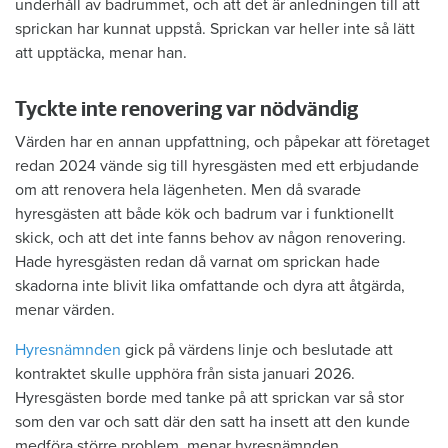
underhåll av badrummet, och att det är anledningen till att
sprickan har kunnat uppstå. Sprickan var heller inte så lätt
att upptäcka, menar han.
Tyckte inte renovering var nödvändig
Värden har en annan uppfattning, och påpekar att företaget
redan 2024 vände sig till hyresgästen med ett erbjudande
om att renovera hela lägenheten. Men då svarade
hyresgästen att både kök och badrum var i funktionellt
skick, och att det inte fanns behov av någon renovering.
Hade hyresgästen redan då varnat om sprickan hade
skadorna inte blivit lika omfattande och dyra att åtgärda,
menar värden.
Hyresnämnden
gick på värdens linje och beslutade att
kontraktet skulle upphöra från sista januari 2026.
Hyresgästen borde med tanke på att sprickan var så stor
som den var och satt där den satt ha insett att den kunde
medföra större problem, menar hyresnämnden.