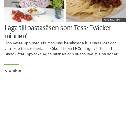
Foto: Frida Ekman
Laga till pastasåsen som Tess: ”Väcker
minnen”
Hon växte upp med sin mammas hemlagade husmanskost och
vurmade för skolmaten. I köket i trean i Rönninge vill Tess Thi
Blanck återuppväcka egna minnen och skapa nya åt sina söner.
Krönikor
Du läser:
Hultsfreds Bostäder höjer hyrorna