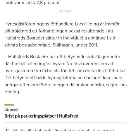
motsvarar cirka 2,8 procent.
Hyresgästföreningens förhandlare Lars Hilding är framför
allt nöjd med att förhandlingen också resulterade i att
Hultsfreds Bostäder sätter in individuella elmätare i sitt
största bostadsområde, Stålhagen, under 2011.
– Hultsfreds Bostäder har ett betydande antal lägenheter
där hushållselen ingår i hyran. Nu är vi överens om att
hyresgästerna ska få betala för det som de faktiskt förbrukar.
Det betyder att både hyresgästerna och bolaget kan spara
pengar eftersom förbrukningen då brukar minska, säger Lars
Hilding.
Läs också
Brist på parkeringsplatser i Hultsfred
På sikt ska alla bolagets lägenheter, där el i dag ingår i