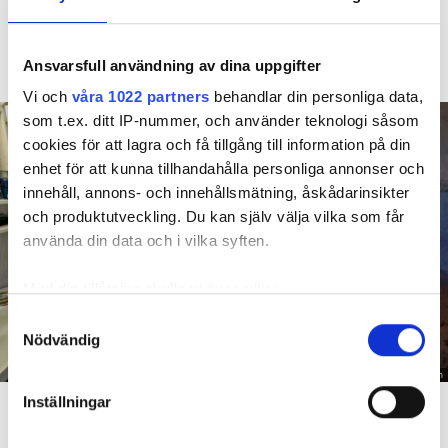
duschen som medförde en omfattande vattenskada. Nu
måste han lämna lägenheten efter drygt 30 år men får
Ansvarsfull användning av dina uppgifter
längre tid på sig att flytta efter att domen överklagats.
Vi och
våra 1022 partners
behandlar din personliga data,
som t.ex. ditt IP-nummer, och använder teknologi såsom
cookies för att lagra och få tillgång till information på din
enhet för att kunna tillhandahålla personliga annonser och
innehåll, annons- och innehållsmätning, åskådarinsikter
och produktutveckling. Du kan själv välja vilka som får
använda din data och i vilka syften.
Med din tillåtelse skulle vi även vilja:
Samla in information om din geografiska plats
Samtyckesval
Nödvändig
som kan ha en noggrannhet på upp till flera meter
Identifiera din enhet genom att aktivt skanna den
Foto: Hyresnämnden
för specifika kännetecken (fingeravtryck)
En inspektion visade att vatten under en längre tid läckt in genom sprickor i väggen (de
Inställningar
röda markeringarna) och orsakat rötskador i syllen.
Ta reda på mer om hur dina personliga uppgifter
behandlas och ställ in dina preferenser i
detaljsektionen
.