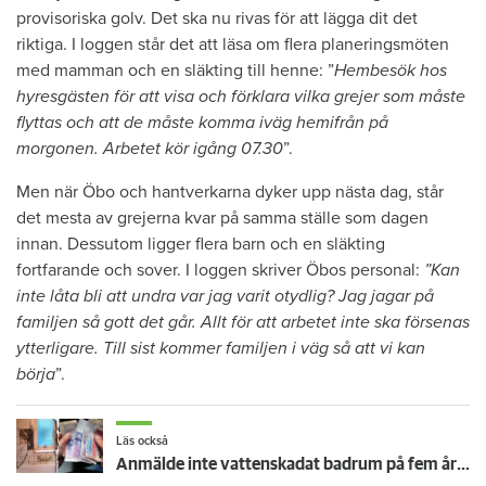
provisoriska golv. Det ska nu rivas för att lägga dit det
riktiga. I loggen står det att läsa om flera planeringsmöten
med mamman och en släkting till henne: ”
Hembesök hos
hyresgästen för att visa och förklara vilka grejer som måste
flyttas och att de måste komma iväg hemifrån på
morgonen. Arbetet kör igång 07.30
”.
Men när Öbo och hantverkarna dyker upp nästa dag, står
det mesta av grejerna kvar på samma ställe som dagen
innan. Dessutom ligger flera barn och en släkting
fortfarande och sover. I loggen skriver Öbos personal:
”Kan
inte låta bli att undra var jag varit otydlig? Jag jagar på
familjen så gott det går. Allt för att arbetet inte ska försenas
ytterligare. Till sist kommer familjen i väg så att vi kan
börja
”.
Läs också
Anmälde inte vattenskadat badrum på fem år – krävs på 125 000 kronor