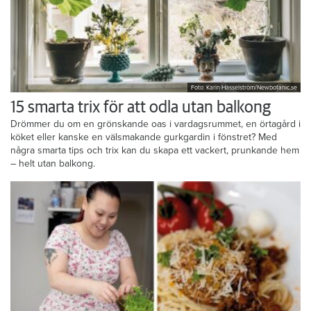
Foto: Karin Hasselström/Newbotanic.se
15 smarta trix för att odla utan balkong
Drömmer du om en grönskande oas i vardagsrummet, en örtagård i
köket eller kanske en välsmakande gurkgardin i fönstret? Med
några smarta tips och trix kan du skapa ett vackert, prunkande hem
– helt utan balkong.