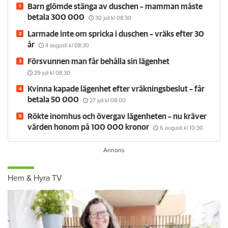
Barn glömde stänga av duschen – mamman måste
betala 300 000
30 juli
kl 08:30
Larmade inte om spricka i duschen – vräks efter 30
år
4 augusti
kl 08:30
Försvunnen man får behålla sin lägenhet
29 juli
kl 08:30
Kvinna kapade lägenhet efter vräkningsbeslut – får
betala 50 000
27 juli
kl 08:00
Rökte inomhus och övergav lägenheten – nu kräver
värden honom på 100 000 kronor
6 augusti
kl 10:30
Hem & Hyra TV