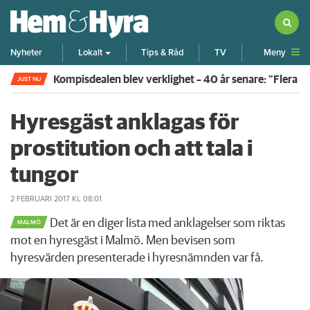
Meny
Nyheter
Lokalt
Tips & Råd
TV
Kompisdealen blev verklighet – 40 år senare: "Flera f
JUST NU
Hyresgäst anklagas för
prostitution och att tala i
tungor
2 FEBRUARI 2017
KL 08:01
Det är en diger lista med anklagelser som riktas
MALMÖ
mot en hyresgäst i Malmö. Men bevisen som
hyresvärden presenterade i hyresnämnden var få.