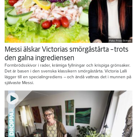
Foto: Frida Ekman
Messi älskar Victorias smörgåstårta – trots
den galna ingrediensen
Formbrödsskivor i rader, krämiga fyllningar och krispiga grönsaker.
Det är basen i den svenska klassikern smörgåstårta. Victoria Lalli
lägger till en specialingrediens – och ändå vattnas det i munnen på
självaste Messi.