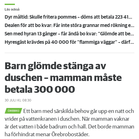
Läs också
Dyr måltid: Skulle fritera pommes – döms att betala 223 419 kronor för köksbrand
Dealen för att bo kvar: Får inte störa grannar med rökning eller utsätta dem för brandfara
Sen med hyran 13 gånger – får ändå bo kvar: "Glömde att betala"
Hyresgäst krävdes på 40 000 för "flammiga väggar" – därför höll inte värdens bevis i rätten
Barn glömde stänga av
duschen – mamman måste
betala 300 000
30 JULI
KL 08:30
Ett barn med särskilda behov går upp en natt och
ÖREBRO
vrider på vattenkranen i duschen. När mamman vaknar
är det vatten i både badrum och hall. Det borde mamman
ha förhindrat menar Örebrobostäder.