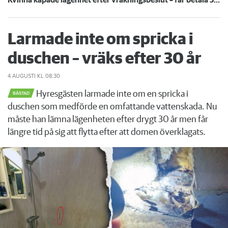
Kvinna kapade lägenhet efter vräkningsbeslut – får betala 50 000
Larmade inte om spricka i
duschen – vräks efter 30 år
4 AUGUSTI
KL 08:30
Hyresgästen larmade inte om en spricka i
BÅSTAD
duschen som medförde en omfattande vattenskada. Nu
måste han lämna lägenheten efter drygt 30 år men får
längre tid på sig att flytta efter att domen överklagats.