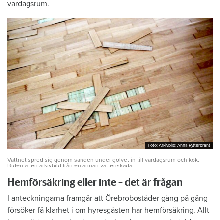
vardagsrum.
Foto: Arkivbild: Anna Rytterbrant
Foto: Arkivbild: Anna Rytterbrant
Vattnet spred sig genom sanden under golvet in till vardagsrum och kök.
Biden är en arkivbild från en annan vattenskada.
Hemförsäkring eller inte – det är frågan
I anteckningarna framgår att Örebrobostäder gång på gång
försöker få klarhet i om hyresgästen har hemförsäkring. Allt