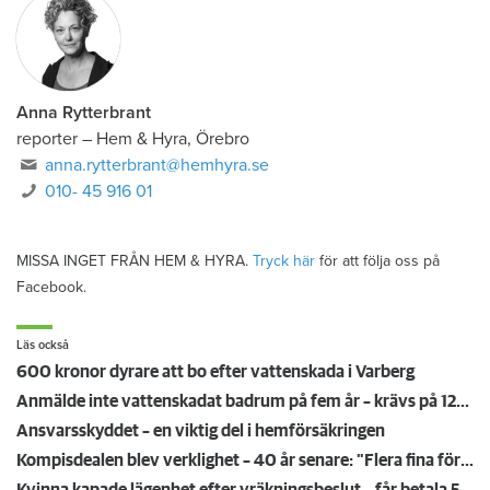
Anna Rytterbrant
reporter
–
Hem & Hyra, Örebro
anna.rytterbrant@hemhyra.se
010- 45 916 01
MISSA INGET FRÅN HEM & HYRA.
Tryck här
för att följa oss på
Facebook.
Läs också
600 kronor dyrare att bo efter vattenskada i Varberg
Anmälde inte vattenskadat badrum på fem år – krävs på 125 000 kronor
Ansvarsskyddet – en viktig del i hemförsäkringen
Kompisdealen blev verklighet – 40 år senare: "Flera fina fördelar med att dela bostad"