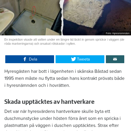
Foto: Hyresnämnden
En inspektion visade att vatten under en längre tid läckt in genom sprickor i väggen (de
röda markeringarna) och orsakat rötskador i syllen.
Dela
Tweeta
Hyresgästen har bott i lägenheten i skånska Båstad sedan
1995 men måste nu flytta sedan hans kontrakt prövats både
i hyresnämnden och i hovrätten.
Skada upptäcktes av hantverkare
Det var när hyresvärdens hantverkare skulle byta ett
duschmunstycke under hösten förra året som en spricka i
plastmattan på väggen i duschen upptäcktes. Strax efter