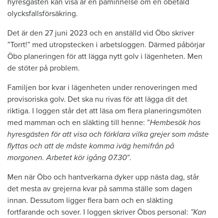
hyresgästen kan visa är en påminnelse om en obetald
olycksfallsförsäkring.
Det är den 27 juni 2023 och en anställd vid Öbo skriver
”Torrt!” med utropstecken i arbetsloggen. Därmed påbörjar
Öbo planeringen för att lägga nytt golv i lägenheten. Men
de stöter på problem.
Familjen bor kvar i lägenheten under renoveringen med
provisoriska golv. Det ska nu rivas för att lägga dit det
riktiga. I loggen står det att läsa om flera planeringsmöten
med mamman och en släkting till henne: ”
Hembesök hos
hyresgästen för att visa och förklara vilka grejer som måste
flyttas och att de måste komma iväg hemifrån på
morgonen. Arbetet kör igång 07.30
”.
Men när Öbo och hantverkarna dyker upp nästa dag, står
det mesta av grejerna kvar på samma ställe som dagen
innan. Dessutom ligger flera barn och en släkting
fortfarande och sover. I loggen skriver Öbos personal:
”Kan