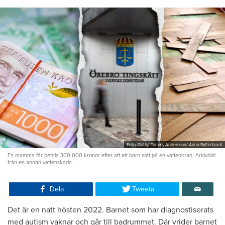
Foto: Getty/ Tommy Andersson/ Anna Rytterbrant
En mamma får betala 300 000 kronor efter att ett barn satt på en vattenkran. Arkivbild
från en annan vattenskada.
Dela
Tweeta
Det är en natt hösten 2022. Barnet som har diagnostiserats
med autism vaknar och går till badrummet. Där vrider barnet