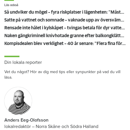
Läs också
Så undviker du mögel – fyra riskplatser i lägenheten: ”Måste städa bort”
Satte på vattnet och somnade – vaknade upp av översvämning hos grannen
Rensade inte hålet i kylskåpet – tvingas betala för dyr vattenskada
Naken gängkriminell knivhotade granne efter balkongklättring
Kompisdealen blev verklighet – 40 år senare: "Flera fina fördelar med att dela bostad"
Din lokala reporter
Vet du något? Hör av dig med tips eller synpunkter på vad du vill
läsa.
Anders Eeg-Olofsson
lokalredaktör
–
Norra Skåne och Södra Halland