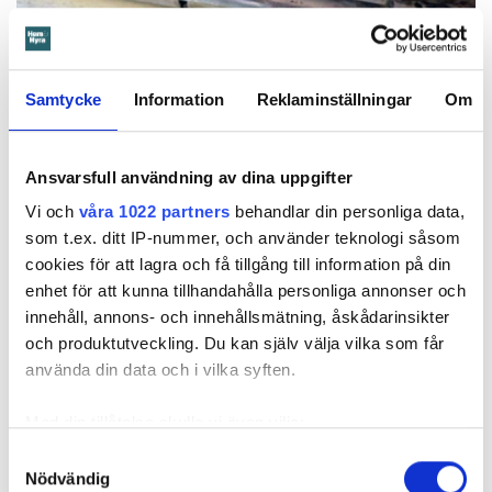
Foto: Hyresnämnden
Foto: Hyresnämnden
Samtycke
Information
Reklaminställningar
Om
Hyresgästen borde ha upptäckt och larmat om glipan i duschväggen, menar
domstolarna.
Hyresgästen själv menar att hyresvärden under hela den tid
Ansvarsfull användning av dina uppgifter
han bott där varken gjort några inspektioner eller något
underhåll av badrummet, och att det är anledningen till att
Vi och
våra 1022 partners
behandlar din personliga data,
sprickan har kunnat uppstå. Sprickan var heller inte så lätt
som t.ex. ditt IP-nummer, och använder teknologi såsom
att upptäcka, menar han.
cookies för att lagra och få tillgång till information på din
enhet för att kunna tillhandahålla personliga annonser och
innehåll, annons- och innehållsmätning, åskådarinsikter
Tyckte inte renovering var nödvändig
och produktutveckling. Du kan själv välja vilka som får
Värden har en annan uppfattning, och påpekar att företaget
använda din data och i vilka syften.
redan 2024 vände sig till hyresgästen med ett erbjudande
om att renovera hela lägenheten. Men då svarade
Med din tillåtelse skulle vi även vilja:
hyresgästen att både kök och badrum var i funktionellt
Samla in information om din geografiska plats
Samtyckesval
skick, och att det inte fanns behov av någon renovering.
Nödvändig
som kan ha en noggrannhet på upp till flera meter