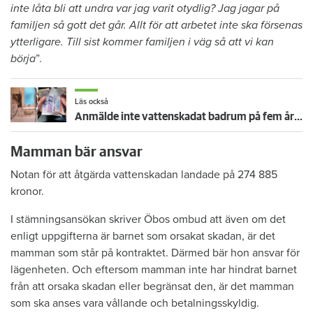
inte låta bli att undra var jag varit otydlig? Jag jagar på
familjen så gott det går. Allt för att arbetet inte ska försenas
ytterligare. Till sist kommer familjen i väg så att vi kan
börja
”.
Läs också
Anmälde inte vattenskadat badrum på fem år – krävs på 125 000 kronor
Mamman bär ansvar
Notan för att åtgärda vattenskadan landade på 274 885
kronor.
I stämningsansökan skriver Öbos ombud att även om det
enligt uppgifterna är barnet som orsakat skadan, är det
mamman som står på kontraktet. Därmed bär hon ansvar för
lägenheten. Och eftersom mamman inte har hindrat barnet
från att orsaka skadan eller begränsat den, är det mamman
som ska anses vara vållande och betalningsskyldig.