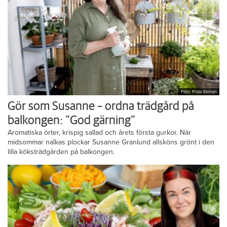
Foto: Frida Ekman
Gör som Susanne – ordna trädgård på
balkongen: ”God gärning”
Aromatiska örter, krispig sallad och årets första gurkor. När
midsommar nalkas plockar Susanne Granlund allsköns grönt i den
lilla köksträdgården på balkongen.