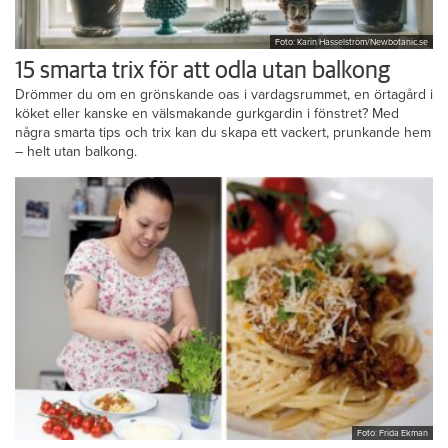
Foto: Karin Hasselström/Newbotanic.se
15 smarta trix för att odla utan balkong
Drömmer du om en grönskande oas i vardagsrummet, en örtagård i
köket eller kanske en välsmakande gurkgardin i fönstret? Med
några smarta tips och trix kan du skapa ett vackert, prunkande hem
– helt utan balkong.
Foto: Frida Ekman