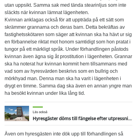
utan uppsikt. Samma sak med tända stearinljus som inte
släckts när kvinnan lämnat lägenheten.
Kvinnan anklagas också för att uppträda på ett sätt som
skrämmer grannarna och deras barn. Detta bekräftas av
fastighetsskötaren som säger att kvinnan ska ha hävt ur sig
en förbannelse riktat mot honom samtidigt som hon pratat i
tungor på ett märkligt språk. Under förhandlingen påstods
kvinnan även ägna sig åt prostitution i lägenheten. Grannar
ska ha noterat hur kvinnan kommit hem tillsammans med
vad som av hyresvärden beskrivs som en bullrig och
mörkhyad man. Denna man ska ha varit i lägenheten i
drygt en timme. Samma dag ska även en annan yngre man
ha besökt kvinnan under lika lång tid.
Läs också
Hyresgäster döms till fängelse efter utpressningshärva mot värden
Även om hyresgästen inte dök upp till förhandlingen så