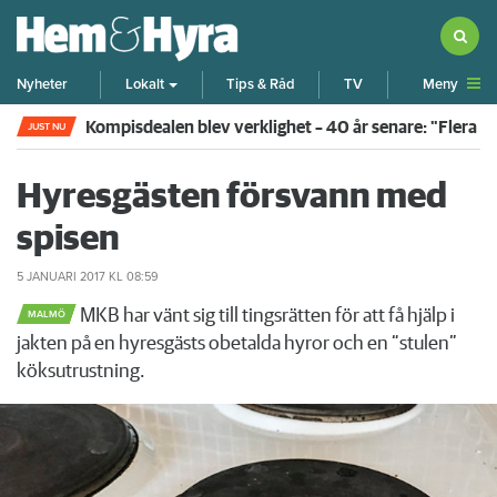
Meny
Nyheter
Lokalt
Tips & Råd
TV
Kompisdealen blev verklighet – 40 år senare: "Flera f
JUST NU
Hyresgästen försvann med
spisen
5 JANUARI 2017
KL 08:59
MKB har vänt sig till tingsrätten för att få hjälp i
MALMÖ
jakten på en hyresgästs obetalda hyror och en “stulen”
köksutrustning.