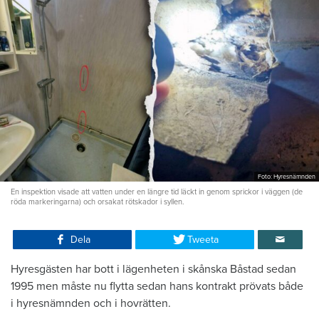
Foto: Hyresnämnden
En inspektion visade att vatten under en längre tid läckt in genom sprickor i väggen (de
röda markeringarna) och orsakat rötskador i syllen.
Dela
Tweeta
Hyresgästen har bott i lägenheten i skånska Båstad sedan
1995 men måste nu flytta sedan hans kontrakt prövats både
i hyresnämnden och i hovrätten.