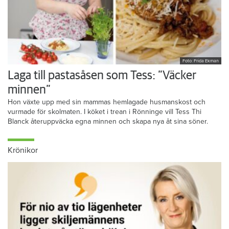
Foto: Frida Ekman
Laga till pastasåsen som Tess: ”Väcker
minnen”
Hon växte upp med sin mammas hemlagade husmanskost och
vurmade för skolmaten. I köket i trean i Rönninge vill Tess Thi
Blanck återuppväcka egna minnen och skapa nya åt sina söner.
Krönikor