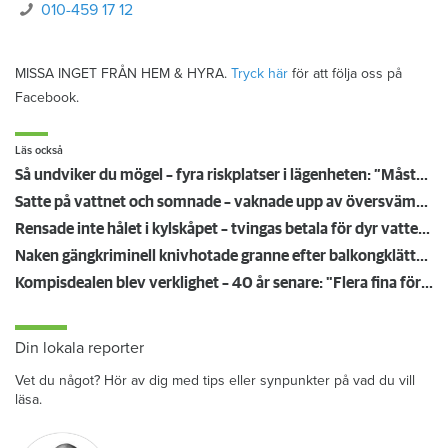
010-459 17 12
MISSA INGET FRÅN HEM & HYRA.
Tryck här
för att följa oss på
Facebook.
Läs också
Så undviker du mögel – fyra riskplatser i lägenheten: ”Måste städa bort”
Satte på vattnet och somnade – vaknade upp av översvämning hos grannen
Rensade inte hålet i kylskåpet – tvingas betala för dyr vattenskada
Naken gängkriminell knivhotade granne efter balkongklättring
Kompisdealen blev verklighet – 40 år senare: "Flera fina fördelar med att dela bostad"
Din lokala reporter
Vet du något? Hör av dig med tips eller synpunkter på vad du vill
läsa.