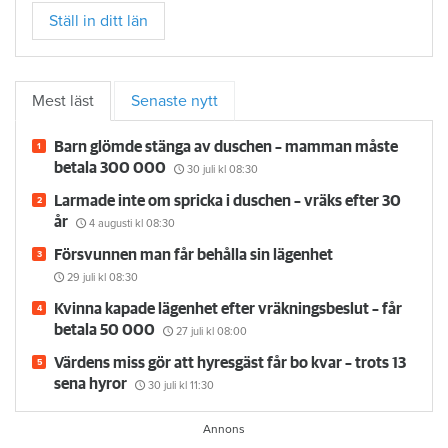
Ställ in ditt län
Mest läst
Senaste nytt
Barn glömde stänga av duschen – mamman måste
betala 300 000
30 juli
kl 08:30
Larmade inte om spricka i duschen – vräks efter 30
år
4 augusti
kl 08:30
Försvunnen man får behålla sin lägenhet
29 juli
kl 08:30
Kvinna kapade lägenhet efter vräkningsbeslut – får
betala 50 000
27 juli
kl 08:00
Värdens miss gör att hyresgäst får bo kvar – trots 13
sena hyror
30 juli
kl 11:30