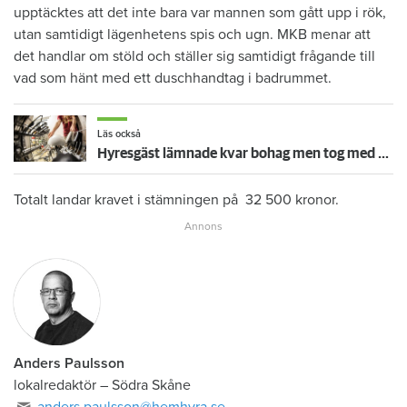
upptäcktes att det inte bara var mannen som gått upp i rök,
utan samtidigt lägenhetens spis och ugn. MKB menar att
det handlar om stöld och ställer sig samtidigt frågande till
vad som hänt med ett duschhandtag i badrummet.
Läs också
Hyresgäst lämnade kvar bohag men tog med sig diskmaskinen – så mycket kan du få betala för inredning som saknas efter flytt
Totalt landar kravet i stämningen på 32 500 kronor.
Anders Paulsson
lokalredaktör
–
Södra Skåne
anders.paulsson@hemhyra.se