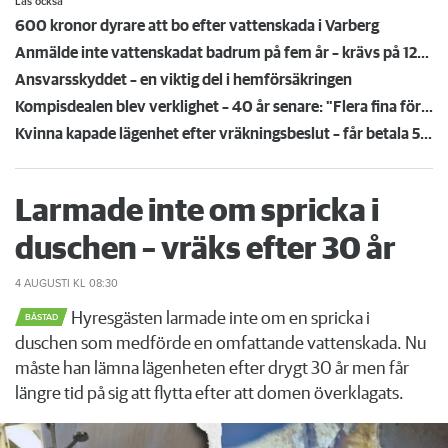
Läs också
600 kronor dyrare att bo efter vattenskada i Varberg
Anmälde inte vattenskadat badrum på fem år – krävs på 125 000 kronor
Ansvarsskyddet – en viktig del i hemförsäkringen
Kompisdealen blev verklighet – 40 år senare: "Flera fina fördelar med att dela bostad"
Kvinna kapade lägenhet efter vräkningsbeslut – får betala 50 000
Larmade inte om spricka i
duschen – vräks efter 30 år
4 AUGUSTI
KL 08:30
Hyresgästen larmade inte om en spricka i
BÅSTAD
duschen som medförde en omfattande vattenskada. Nu
måste han lämna lägenheten efter drygt 30 år men får
längre tid på sig att flytta efter att domen överklagats.