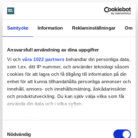
Värden har en annan uppfattning, och påpekar att företaget
redan 2024 vände sig till hyresgästen med ett erbjudande
om att renovera hela lägenheten. Men då svarade
hyresgästen att både kök och badrum var i funktionellt
Samtycke
Information
Reklaminställningar
Om
skick, och att det inte fanns behov av någon renovering.
Hade hyresgästen redan då varnat om sprickan hade
skadorna inte blivit lika omfattande och dyra att åtgärda,
Ansvarsfull användning av dina uppgifter
menar värden.
Vi och
våra 1022 partners
behandlar din personliga data,
som t.ex. ditt IP-nummer, och använder teknologi såsom
Hyresnämnden
gick på värdens linje och beslutade att
cookies för att lagra och få tillgång till information på din
kontraktet skulle upphöra från sista januari 2026.
enhet för att kunna tillhandahålla personliga annonser och
Hyresgästen borde med tanke på att sprickan var så stor
innehåll, annons- och innehållsmätning, åskådarinsikter
som den var och satt där den satt ha insett att den kunde
och produktutveckling. Du kan själv välja vilka som får
medföra större problem, menar hyresnämnden.
använda din data och i vilka syften.
Får mer tid på sig att flytta
Med din tillåtelse skulle vi även vilja:
Beslutet överklagades till
Svea hovrätt
som nu har kommit
Samla in information om din geografiska plats
Samtyckesval
med ett beslut. Den enda ändringen är att hyresgästen får
Nödvändig
som kan ha en noggrannhet på upp till flera meter