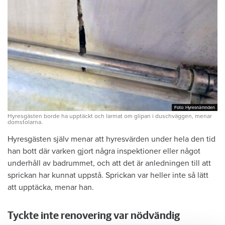
Foto: Hyresnämnden
Foto: Hyresnämnden
Hyresgästen borde ha upptäckt och larmat om glipan i duschväggen, menar
domstolarna.
Hyresgästen själv menar att hyresvärden under hela den tid
han bott där varken gjort några inspektioner eller något
underhåll av badrummet, och att det är anledningen till att
sprickan har kunnat uppstå. Sprickan var heller inte så lätt
att upptäcka, menar han.
Tyckte inte renovering var nödvändig