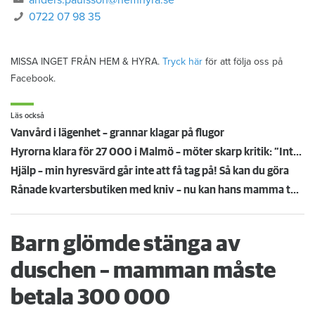
0722 07 98 35
MISSA INGET FRÅN HEM & HYRA.
Tryck här
för att följa oss på
Facebook.
Läs också
Vanvård i lägenhet – grannar klagar på flugor
Hyrorna klara för 27 000 i Malmö – möter skarp kritik: ”Inte värdigt en allmännytta”
Hjälp – min hyresvärd går inte att få tag på! Så kan du göra
Rånade kvartersbutiken med kniv – nu kan hans mamma tvingas flytta
Barn glömde stänga av
duschen – mamman måste
betala 300 000