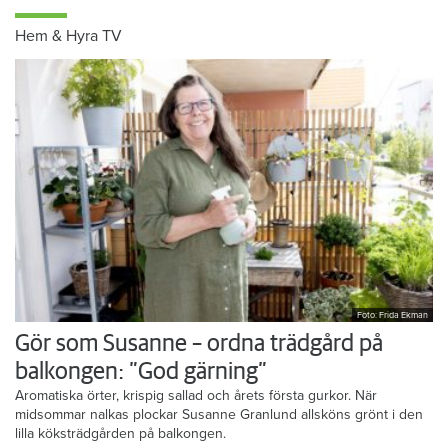
Hem & Hyra TV
Foto: Frida Ekman
Gör som Susanne – ordna trädgård på
balkongen: ”God gärning”
Aromatiska örter, krispig sallad och årets första gurkor. När
midsommar nalkas plockar Susanne Granlund allsköns grönt i den
lilla köksträdgården på balkongen.