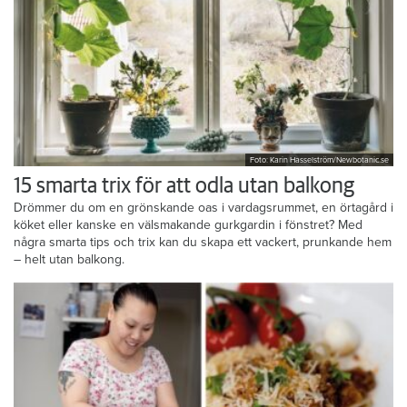
Foto: Karin Hasselström/Newbotanic.se
15 smarta trix för att odla utan balkong
Drömmer du om en grönskande oas i vardagsrummet, en örtagård i
köket eller kanske en välsmakande gurkgardin i fönstret? Med
några smarta tips och trix kan du skapa ett vackert, prunkande hem
– helt utan balkong.