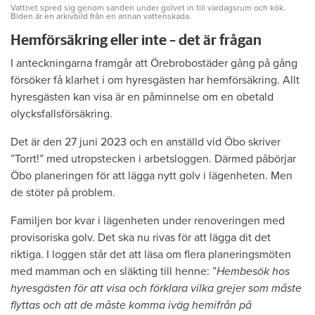
Vattnet spred sig genom sanden under golvet in till vardagsrum och kök.
Biden är en arkivbild från en annan vattenskada.
Hemförsäkring eller inte – det är frågan
I anteckningarna framgår att Örebrobostäder gång på gång
försöker få klarhet i om hyresgästen har hemförsäkring. Allt
hyresgästen kan visa är en påminnelse om en obetald
olycksfallsförsäkring.
Det är den 27 juni 2023 och en anställd vid Öbo skriver
”Torrt!” med utropstecken i arbetsloggen. Därmed påbörjar
Öbo planeringen för att lägga nytt golv i lägenheten. Men
de stöter på problem.
Familjen bor kvar i lägenheten under renoveringen med
provisoriska golv. Det ska nu rivas för att lägga dit det
riktiga. I loggen står det att läsa om flera planeringsmöten
med mamman och en släkting till henne: ”
Hembesök hos
hyresgästen för att visa och förklara vilka grejer som måste
flyttas och att de måste komma iväg hemifrån på