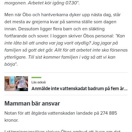
morgonen. Arbetet kör igång 07.30
”.
Men när Öbo och hantverkarna dyker upp nästa dag, står
det mesta av grejerna kvar på samma ställe som dagen
innan. Dessutom ligger flera barn och en släkting
fortfarande och sover. I loggen skriver Öbos personal:
”Kan
inte låta bli att undra var jag varit otydlig? Jag jagar på
familjen så gott det går. Allt för att arbetet inte ska försenas
ytterligare. Till sist kommer familjen i väg så att vi kan
börja
”.
Läs också
Anmälde inte vattenskadat badrum på fem år – krävs på 125 000 kronor
Mamman bär ansvar
Notan för att åtgärda vattenskadan landade på 274 885
kronor.
I stämningsansökan skriver Öbos ombud att även om det