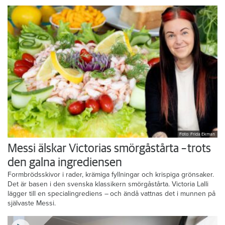
Foto: Frida Ekman
Messi älskar Victorias smörgåstårta – trots
den galna ingrediensen
Formbrödsskivor i rader, krämiga fyllningar och krispiga grönsaker.
Det är basen i den svenska klassikern smörgåstårta. Victoria Lalli
lägger till en specialingrediens – och ändå vattnas det i munnen på
självaste Messi.