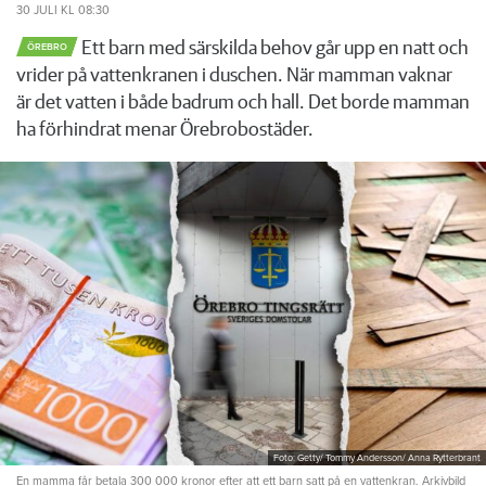
30 JULI
KL 08:30
Ett barn med särskilda behov går upp en natt och
ÖREBRO
vrider på vattenkranen i duschen. När mamman vaknar
är det vatten i både badrum och hall. Det borde mamman
ha förhindrat menar Örebrobostäder.
Foto: Getty/ Tommy Andersson/ Anna Rytterbrant
En mamma får betala 300 000 kronor efter att ett barn satt på en vattenkran. Arkivbild