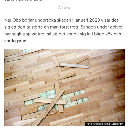
När Öbo börjar undersöka skadan i januari 2023 visar det
sig att den är större än man först trott. Sanden under golvet
har sugit upp vattnet så att det spridit sig in i både kök och
vardagsrum.
Foto: Arkivbild: Anna Rytterbrant
Foto: Arkivbild: Anna Rytterbrant