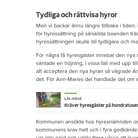
Tydliga och rättvisa hyror
Men vi backar ännu längre tillbaka i tid
för hyressättning på särskilda boenden träd
hyressättningen skulle bli tydligare och mer
För några få hyresgäster innebar den nya m
väntade en höjning, i vissa fall med upp t
att acceptera den nya hyran så vägrade An
det. För Ann-Maries del handlade det om 
Läs också
Kräver hyresgäster på hundratusenta
Kommunen ansökte hos hyresnämnden om att
kommunens krav helt och i fyra godkän
var inte nöjd och valde förra våren att öve