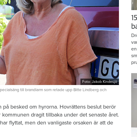
15
b
Dr
va
en
sm
pr
Foto: Jakob Kindesjö
 specialsäng till brandlarm som retade upp Bitte Lindberg och
tan på besked om hyrorna. Hovrättens beslut berör
r kommunen dragit tillbaka under det senaste året.
a har flyttat, men den vanligaste orsaken är att de