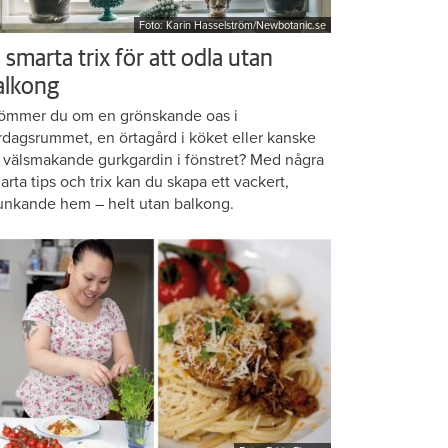
Foto: Karin Hasselström/Newbotanic.se
 smarta trix för att odla utan
alkong
ömmer du om en grönskande oas i
rdagsrummet, en örtagård i köket eller kanske
 välsmakande gurkgardin i fönstret? Med några
arta tips och trix kan du skapa ett vackert,
unkande hem – helt utan balkong.