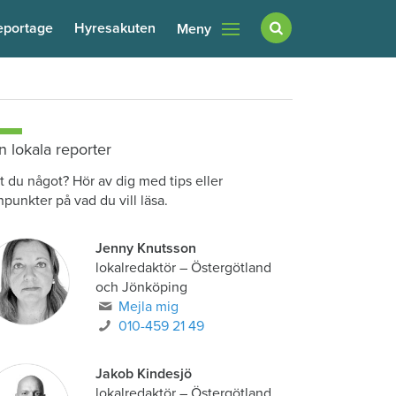
eportage
Hyresakuten
Meny
n lokala reporter
t du något? Hör av dig med tips eller
npunkter på vad du vill läsa.
Jenny Knutsson
lokalredaktör
–
Östergötland
och Jönköping
Mejla mig
010-459 21 49
Jakob Kindesjö
lokalredaktör
–
Östergötland