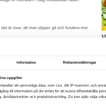
t det är över, att man slipper gå och fundera mer
M
–
Fo
kr
kl
Information
Reklaminställningar
sp
mu
ina uppgifter
handlar din personliga data, som t.ex. ditt IP-nummer, och anv
illgång till information på din enhet för att kunna tillhandahålla pe
, åskådarinsikter och produktutveckling. Du kan själv välja vilk