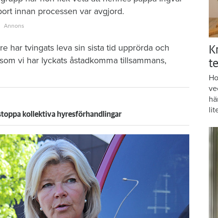
bort innan processen var avgjord.
re har tvingats leva sin sista tid upprörda och
K
t som vi har lyckats åstadkomma tillsammans,
te
Ho
ve
hä
lit
stoppa kollektiva hyresförhandlingar