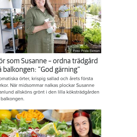
Foto: Frida Ekman
ör som Susanne – ordna trädgård
å balkongen: ”God gärning”
omatiska örter, krispig sallad och årets första
rkor. När midsommar nalkas plockar Susanne
anlund allsköns grönt i den lilla köksträdgården
 balkongen.
låg i många år"