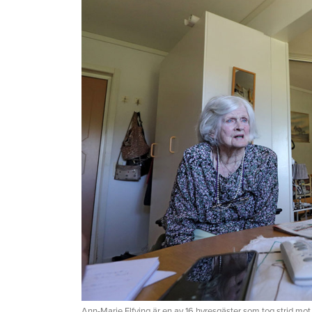
Ann-Marie Elfving är en av 16 hyresgäster som tog strid mot