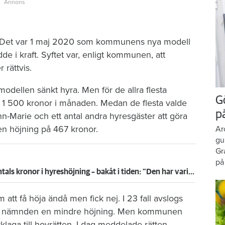
en. Det var 1 maj 2020 som kommunens nya modell
de i kraft. Syftet var, enligt kommunen, att
 rättvis.
odellen sänkt hyra. Men för de allra flesta
G
ill 1 500 kronor i månaden. Medan de flesta valde
p
n-Marie och ett antal andra hyresgäster att göra
en höjning på 467 kronor.
Ar
gu
Gr
på
ls kronor i hyreshöjning – bakåt i tiden: "Den har varit orimligt 
 få höja ändå men fick nej. I 23 fall avslogs
de nämnden en mindre höjning. Men kommunen
rklaga till hovrätten. I dag meddelade rätten