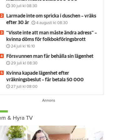
30 juli
kl 08:30
Larmade inte om spricka i duschen – vräks
efter 30 år
4 augusti
kl 08:30
”Visste inte att man måste ändra adress” –
kvinna döms för folkbokföringsbrott
24 juli
kl 16:10
Försvunnen man får behålla sin lägenhet
29 juli
kl 08:30
Kvinna kapade lägenhet efter
vräkningsbeslut – får betala 50 000
27 juli
kl 08:00
em & Hyra TV