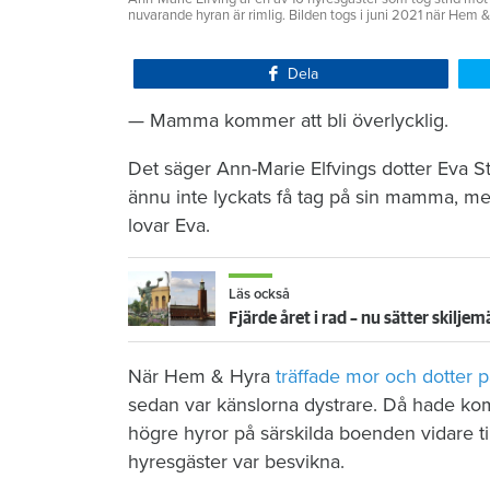
nuvarande hyran är rimlig. Bilden togs i juni 2021 när Hem
Dela
— Mamma kommer att bli överlycklig.
Det säger Ann-Marie Elfvings dotter Eva St
ännu inte lyckats få tag på sin mamma, men 
lovar Eva.
Läs också
Fjärde året i rad – nu sätter skilj
När Hem & Hyra
träffade mor och dotter 
sedan var känslorna dystrare. Då hade ko
högre hyror på särskilda boenden vidare ti
hyresgäster var besvikna.