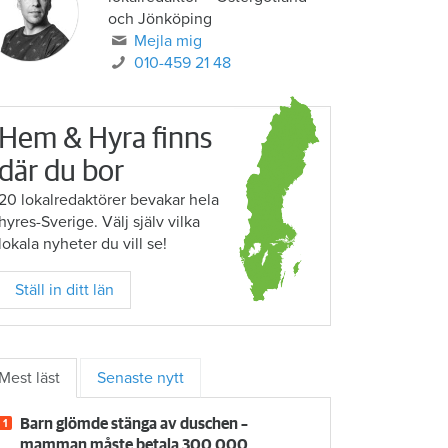
och Jönköping
Mejla mig
010-459 21 48
Hem & Hyra finns
där du bor
20 lokalredaktörer bevakar hela
hyres-Sverige. Välj själv vilka
lokala nyheter du vill se!
Ställ in ditt län
Mest läst
Senaste nytt
Barn glömde stänga av duschen –
mamman måste betala 300 000