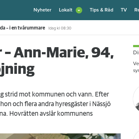
Nyheter
Lokalt
Tips & Råd
TV
R
enare: "Flera fina fördelar med att dela bostad"
Igår kl 12:00
 – Ann-Marie, 94,
Di
Ve
öjning
sy
 hon och flera andra hyresgäster i Nässjö
ena. Hovrätten avslår kommunens