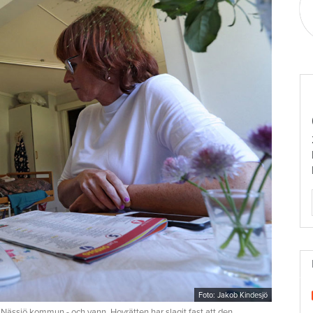
Foto: Jakob Kindesjö
 Nässjö kommun - och vann. Hovrätten har slagit fast att den