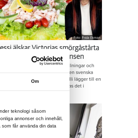
Foto: Frida Ekman
essi älskar Victorias smörgåstårta
 trots den galna ingrediensen
rmbrödsskivor i rader, krämiga fyllningar och
ispiga grönsaker. Det är basen i den svenska
assikern smörgåstårta. Victoria Lalli lägger till en
Om
ecialingrediens – och ändå vattnas det i
nnen på självaste Messi.
änder teknologi såsom
rsonliga annonser och innehåll,
a som får använda din data