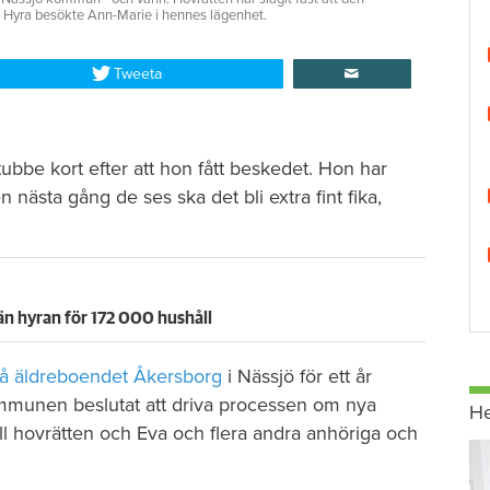
 & Hyra besökte Ann-Marie i hennes lägenhet.
Tweeta
ubbe kort efter att hon fått beskedet. Hon har
nästa gång de ses ska det bli extra fint fika,
emän hyran för 172 000 hushåll
på äldreboendet Åkersborg
i Nässjö för ett år
mmunen beslutat att driva processen om nya
H
ll hovrätten och Eva och flera andra anhöriga och