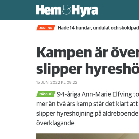
Kompisdealen blev verklighet – 40 år s
JUST NU
Kampen är över
slipper hyresh
15 JUNI 2022
KL 09:22
94-åriga Ann-Marie Elfving tog strid mot kommunen och vann. Efter
NÄSSJÖ
mer än två års kamp står det klart att
slipper hyreshöjning på äldreboend
överklagande.