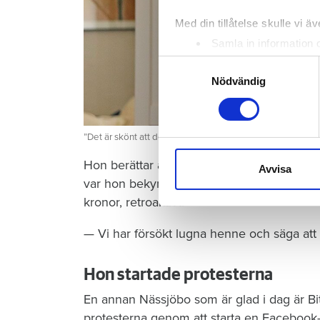
Med din tillåtelse skulle vi äve
Samla in information 
Identifiera din enhet 
Samtyckesval
Ta reda på mer om hur dina pe
Nödvändig
eller dra tillbaka ditt samtyc
Vi använder enhetsidentifierar
”Det är skönt att det är över, att man slipper gå och fund
sociala medier och analysera 
Hon berättar att Ann-Marie varit orolig och
till de sociala medier och a
Avvisa
var hon bekymrad över risken att tvingas 
med annan information som du 
kronor, retroaktivt.
— Vi har försökt lugna henne och säga att d
Hon startade protesterna
En annan Nässjöbo som är glad i dag är Bi
protesterna genom att starta en Facebook-