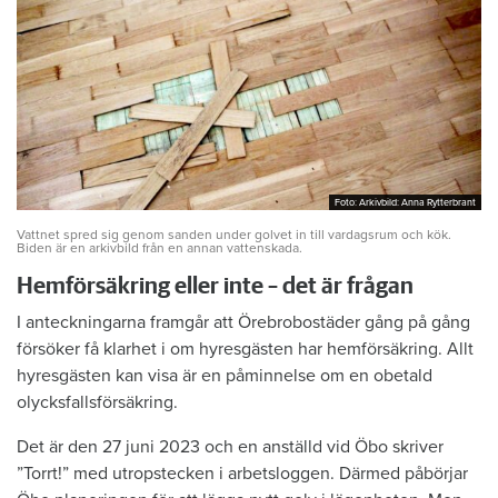
Foto: Arkivbild: Anna Rytterbrant
Foto: Arkivbild: Anna Rytterbrant
Vattnet spred sig genom sanden under golvet in till vardagsrum och kök.
Biden är en arkivbild från en annan vattenskada.
Hemförsäkring eller inte – det är frågan
I anteckningarna framgår att Örebrobostäder gång på gång
försöker få klarhet i om hyresgästen har hemförsäkring. Allt
hyresgästen kan visa är en påminnelse om en obetald
olycksfallsförsäkring.
Det är den 27 juni 2023 och en anställd vid Öbo skriver
”Torrt!” med utropstecken i arbetsloggen. Därmed påbörjar