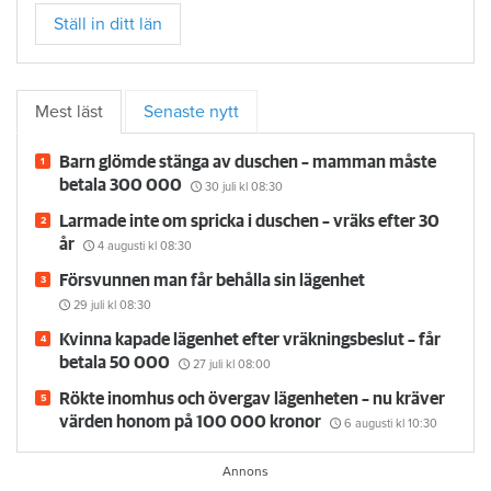
Ställ in ditt län
Mest läst
Senaste nytt
Barn glömde stänga av duschen – mamman måste
betala 300 000
30 juli
kl 08:30
Larmade inte om spricka i duschen – vräks efter 30
år
4 augusti
kl 08:30
Försvunnen man får behålla sin lägenhet
29 juli
kl 08:30
Kvinna kapade lägenhet efter vräkningsbeslut – får
betala 50 000
27 juli
kl 08:00
Rökte inomhus och övergav lägenheten – nu kräver
värden honom på 100 000 kronor
6 augusti
kl 10:30