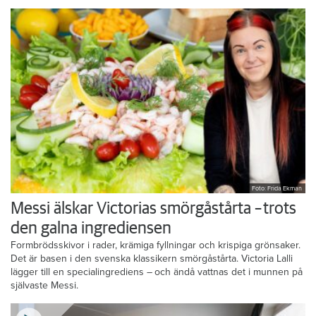
Foto: Frida Ekman
Messi älskar Victorias smörgåstårta – trots
den galna ingrediensen
Formbrödsskivor i rader, krämiga fyllningar och krispiga grönsaker.
Det är basen i den svenska klassikern smörgåstårta. Victoria Lalli
lägger till en specialingrediens – och ändå vattnas det i munnen på
självaste Messi.