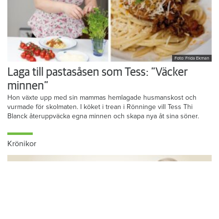
Foto: Frida Ekman
Laga till pastasåsen som Tess: ”Väcker
minnen”
Hon växte upp med sin mammas hemlagade husmanskost och
vurmade för skolmaten. I köket i trean i Rönninge vill Tess Thi
Blanck återuppväcka egna minnen och skapa nya åt sina söner.
Krönikor