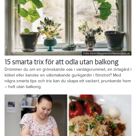
Foto: Karin Hasselström/Newbotanic.se
15 smarta trix för att odla utan balkong
Drömmer du om en grönskande oas i vardagsrummet, en örtagård i
köket eller kanske en välsmakande gurkgardin i fönstret? Med
några smarta tips och trix kan du skapa ett vackert, prunkande hem
– helt utan balkong.