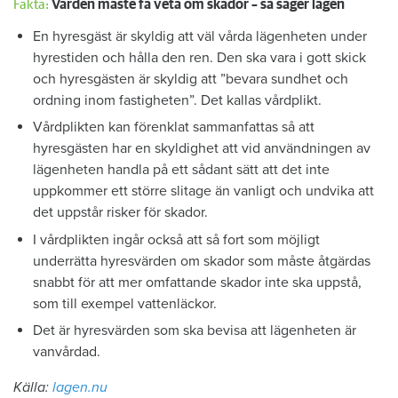
Fakta:
Värden måste få veta om skador – så säger lagen
En hyresgäst är skyldig att väl vårda lägenheten under
hyrestiden och hålla den ren. Den ska vara i gott skick
och hyresgästen är skyldig att ”bevara sundhet och
ordning inom fastigheten”. Det kallas vårdplikt.
Vårdplikten kan förenklat sammanfattas så att
hyresgästen har en skyldighet att vid användningen av
lägenheten handla på ett sådant sätt att det inte
uppkommer ett större slitage än vanligt och undvika att
det uppstår risker för skador.
I vårdplikten ingår också att så fort som möjligt
underrätta hyresvärden om skador som måste åtgärdas
snabbt för att mer omfattande skador inte ska uppstå,
som till exempel vattenläckor.
Det är hyresvärden som ska bevisa att lägenheten är
vanvårdad.
Källa:
lagen.nu