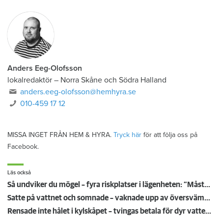
Anders Eeg-Olofsson
lokalredaktör
–
Norra Skåne och Södra Halland
anders.eeg-olofsson@hemhyra.se
010-459 17 12
MISSA INGET FRÅN HEM & HYRA.
Tryck här
för att följa oss på
Facebook.
Läs också
Så undviker du mögel – fyra riskplatser i lägenheten: ”Måste städa bort”
Satte på vattnet och somnade – vaknade upp av översvämning hos grannen
Rensade inte hålet i kylskåpet – tvingas betala för dyr vattenskada