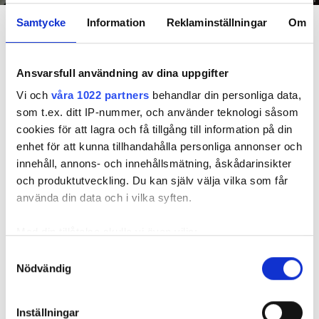
Foto: Hyresnämnden
En inspektion visade att vatten under en längre tid läckt in genom sprickor i väggen (de
Samtycke
Information
Reklaminställningar
Om
röda markeringarna) och orsakat rötskador i syllen.
Dela
Tweeta
Ansvarsfull användning av dina uppgifter
Hyresgästen har bott i lägenheten i skånska Båstad sedan
Vi och
våra 1022 partners
behandlar din personliga data,
1995 men måste nu flytta sedan hans kontrakt prövats både
som t.ex. ditt IP-nummer, och använder teknologi såsom
i hyresnämnden och i hovrätten.
cookies för att lagra och få tillgång till information på din
enhet för att kunna tillhandahålla personliga annonser och
innehåll, annons- och innehållsmätning, åskådarinsikter
Skada upptäcktes av hantverkare
och produktutveckling. Du kan själv välja vilka som får
Det var när hyresvärdens hantverkare skulle byta ett
använda din data och i vilka syften.
duschmunstycke under hösten förra året som en spricka i
plastmattan på väggen i duschen upptäcktes. Strax efter
Med din tillåtelse skulle vi även vilja:
detta lät värden ett företag göra en besiktning av
Samla in information om din geografiska plats
Samtyckesval
badrummet. Då upptäcktes att vatten läckt från den trasiga
Nödvändig
som kan ha en noggrannhet på upp till flera meter
svetsskarven under en längre tid och orsakat omfattande
Identifiera din enhet genom att aktivt skanna den
vattenskador.
för specifika kännetecken (fingeravtryck)
Inställningar