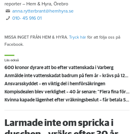
reporter
–
Hem & Hyra, Örebro
anna.rytterbrant@hemhyra.se
010- 45 916 01
MISSA INGET FRÅN HEM & HYRA.
Tryck här
för att följa oss på
Facebook.
Läs också
600 kronor dyrare att bo efter vattenskada i Varberg
Anmälde inte vattenskadat badrum på fem år – krävs på 125 000 kronor
Ansvarsskyddet – en viktig del i hemförsäkringen
Kompisdealen blev verklighet – 40 år senare: "Flera fina fördelar med att dela bostad"
Kvinna kapade lägenhet efter vräkningsbeslut – får betala 50 000
Larmade inte om spricka i