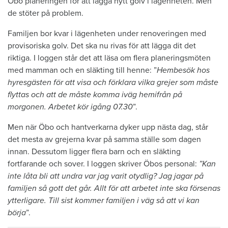
Öbo planeringen för att lägga nytt golv i lägenheten. Men
de stöter på problem.
Familjen bor kvar i lägenheten under renoveringen med
provisoriska golv. Det ska nu rivas för att lägga dit det
riktiga. I loggen står det att läsa om flera planeringsmöten
med mamman och en släkting till henne: ”
Hembesök hos
hyresgästen för att visa och förklara vilka grejer som måste
flyttas och att de måste komma iväg hemifrån på
morgonen. Arbetet kör igång 07.30
”.
Men när Öbo och hantverkarna dyker upp nästa dag, står
det mesta av grejerna kvar på samma ställe som dagen
innan. Dessutom ligger flera barn och en släkting
fortfarande och sover. I loggen skriver Öbos personal:
”Kan
inte låta bli att undra var jag varit otydlig? Jag jagar på
familjen så gott det går. Allt för att arbetet inte ska försenas
ytterligare. Till sist kommer familjen i väg så att vi kan
börja
”.