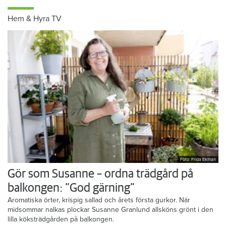
Hem & Hyra TV
Foto: Frida Ekman
Gör som Susanne – ordna trädgård på
balkongen: ”God gärning”
Aromatiska örter, krispig sallad och årets första gurkor. När
midsommar nalkas plockar Susanne Granlund allsköns grönt i den
lilla köksträdgården på balkongen.