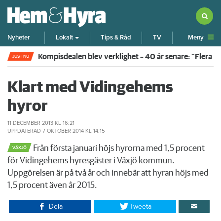
Meny
Nyheter
Lokalt
Tips & Råd
TV
Kompisdealen blev verklighet – 40 år senare: "Flera f
JUST NU
Klart med Vidingehems
hyror
11 DECEMBER 2013
KL 16:21
UPPDATERAD
7 OKTOBER 2014
KL 14:15
Från första januari höjs hyrorna med 1,5 procent
VÄXJÖ
för Vidingehems hyresgäster i Växjö kommun.
Uppgörelsen är på två år och innebär att hyran höjs med
1,5 procent även år 2015.
Dela
Tweeta