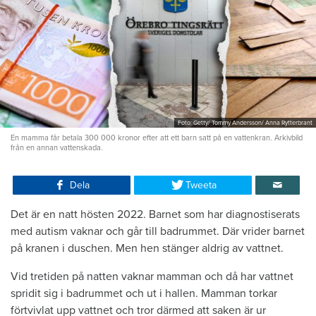
Foto: Getty/ Tommy Andersson/ Anna Rytterbrant
En mamma får betala 300 000 kronor efter att ett barn satt på en vattenkran. Arkivbild
från en annan vattenskada.
Dela
Tweeta
Det är en natt hösten 2022. Barnet som har diagnostiserats
med autism vaknar och går till badrummet. Där vrider barnet
på kranen i duschen. Men hen stänger aldrig av vattnet.
Vid tretiden på natten vaknar mamman och då har vattnet
spridit sig i badrummet och ut i hallen. Mamman torkar
förtvivlat upp vattnet och tror därmed att saken är ur