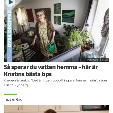
Foto: Tomas Ohlsson
Så sparar du vatten hemma – här är
Kristins bästa tips
Knepen är enkla: ”Det är ingen uppoffring alls från min sida”, säger
Kristin Rydberg.
Tips & Råd