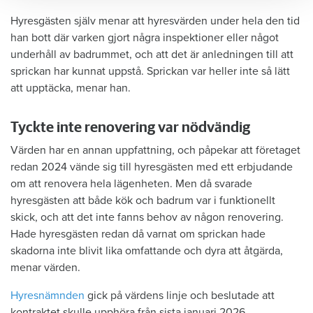
Hyresgästen själv menar att hyresvärden under hela den tid
han bott där varken gjort några inspektioner eller något
underhåll av badrummet, och att det är anledningen till att
sprickan har kunnat uppstå. Sprickan var heller inte så lätt
att upptäcka, menar han.
Tyckte inte renovering var nödvändig
Värden har en annan uppfattning, och påpekar att företaget
redan 2024 vände sig till hyresgästen med ett erbjudande
om att renovera hela lägenheten. Men då svarade
hyresgästen att både kök och badrum var i funktionellt
skick, och att det inte fanns behov av någon renovering.
Hade hyresgästen redan då varnat om sprickan hade
skadorna inte blivit lika omfattande och dyra att åtgärda,
menar värden.
Hyresnämnden
gick på värdens linje och beslutade att
kontraktet skulle upphöra från sista januari 2026.