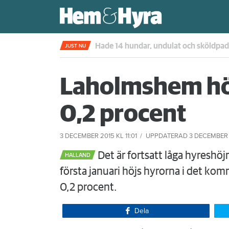
Kompisdealen blev verklighet – 40 år s
JUST NU
Laholmshem hö
0,2 procent
3 DECEMBER 2015
KL 11:01
UPPDATERAD
3 DECEMBER 
Det är fortsatt låga hyreshöj
HALLAND
första januari höjs hyrorna i det 
0,2 procent.
Dela