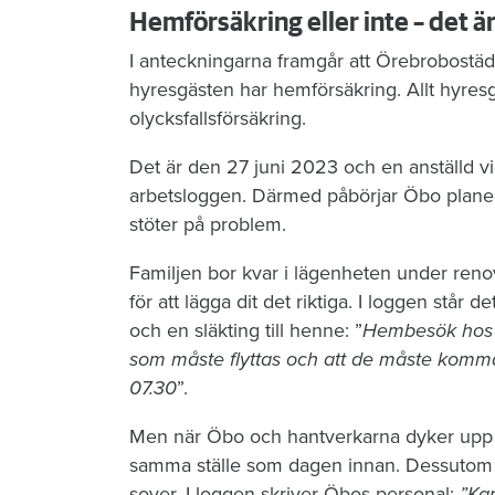
Hemförsäkring eller inte – det ä
I anteckningarna framgår att Örebrobostäd
hyresgästen har hemförsäkring. Allt hyres
olycksfallsförsäkring.
Det är den 27 juni 2023 och en anställd vi
arbetsloggen. Därmed påbörjar Öbo planeri
stöter på problem.
Familjen bor kvar i lägenheten under reno
för att lägga dit det riktiga. I loggen stå
och en släkting till henne: ”
Hembesök hos hy
som måste flyttas och att de måste komm
07.30
”.
Men när Öbo och hantverkarna dyker upp n
samma ställe som dagen innan. Dessutom li
sover. I loggen skriver Öbos personal:
”Kan