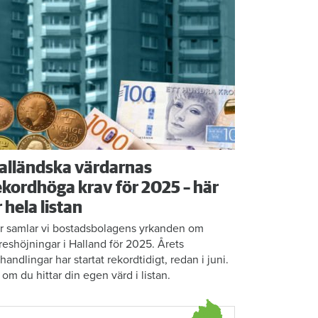
alländska värdarnas
ekordhöga krav för 2025 – här
r hela listan
r samlar vi bostadsbolagens yrkanden om
reshöjningar i Halland för 2025. Årets
rhandlingar har startat rekordtidigt, redan i juni.
 om du hittar din egen värd i listan.