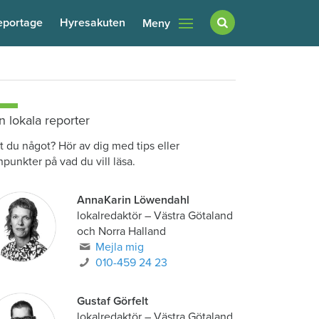
eportage
Hyresakuten
Meny
n lokala reporter
t du något? Hör av dig med tips eller
npunkter på vad du vill läsa.
AnnaKarin Löwendahl
lokalredaktör
–
Västra Götaland
och Norra Halland
Mejla mig
010-459 24 23
Gustaf Görfelt
lokalredaktör
–
Västra Götaland