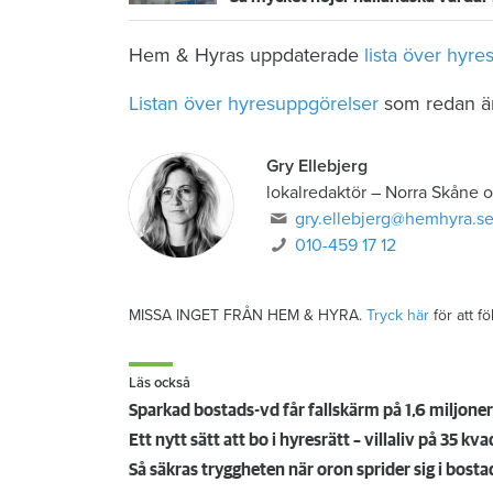
Hem & Hyras uppdaterade
lista över hyre
Listan över hyresuppgörelser
som redan är 
Gry Ellebjerg
lokalredaktör
–
Norra Skåne o
gry.ellebjerg@hemhyra.s
010-459 17 12
MISSA INGET FRÅN HEM & HYRA.
Tryck här
för att f
Läs också
Sparkad bostads-vd får fallskärm på 1,6 miljoner
Ett nytt sätt att bo i hyresrätt – villaliv på 35 kv
Så säkras tryggheten när oron sprider sig i bos