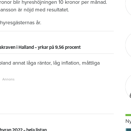
onor blir hyreshöjningen 10 kronor per månad.
ansson är nöjd med resultatet.
 hyresgästernas år.
skraven i Halland – yrkar på 9,56 procent
and annat låga räntor, låg inflation, måttliga
Ny
hyran 2022 – hela listan