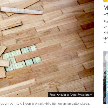
M
–
Fo
kr
kl
sp
mu
Foto: Arkivbild: Anna Rytterbrant
Foto: Arkivbild: Anna Rytterbrant
agsrum och kök. Biden är en arkivbild från en annan vattenskada.