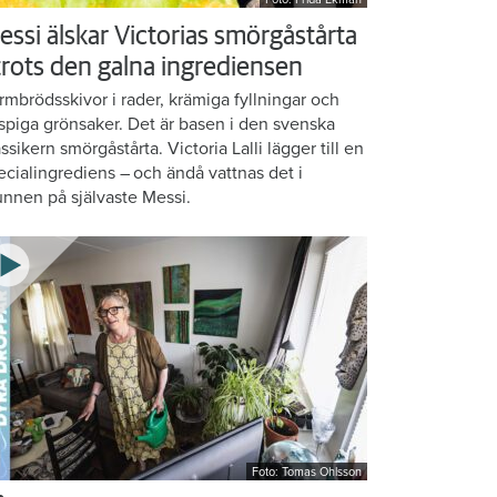
essi älskar Victorias smörgåstårta
 trots den galna ingrediensen
rmbrödsskivor i rader, krämiga fyllningar och
ispiga grönsaker. Det är basen i den svenska
assikern smörgåstårta. Victoria Lalli lägger till en
ecialingrediens – och ändå vattnas det i
nnen på självaste Messi.
Foto: Tomas Ohlsson