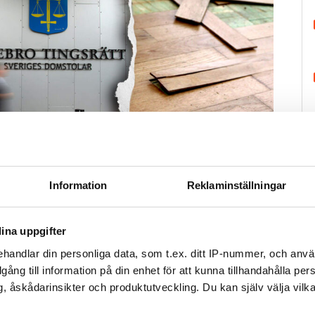
H
Information
Reklaminställningar
Foto: Getty/ Tommy Andersson/ Anna Rytterbrant
 på en vattenkran. Arkivbild från en annan vattenskada.
ina uppgifter
handlar din personliga data, som t.ex. ditt IP-nummer, och anv
Tweeta
illgång till information på din enhet för att kunna tillhandahålla pe
, åskådarinsikter och produktutveckling. Du kan själv välja vilk
r diagnostiserats med autism vaknar och går till