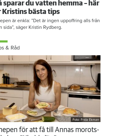
å sparar du vatten hemma – här
r Kristins bästa tips
epen är enkla: ”Det är ingen uppoffring alls från
n sida”, säger Kristin Rydberg.
ps & Råd
Foto: Frida Ekman
nepen för att få till Annas morots-