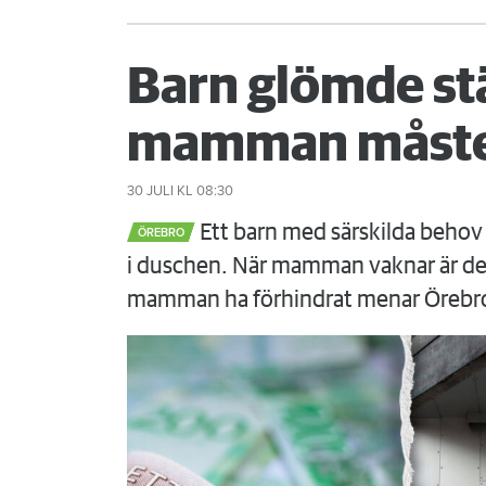
Barn glömde st
mamman måste
30 JULI
KL 08:30
Ett barn med särskilda behov 
ÖREBRO
i duschen. När mamman vaknar är det
mamman ha förhindrat menar Örebr