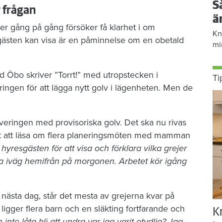
S
r frågan
ä
er gång på gång försöker få klarhet i om
Kn
gästen kan visa är en påminnelse om en obetald
mi
d Öbo skriver ”Torrt!” med utropstecken i
Ti
ngen för att lägga nytt golv i lägenheten. Men de
veringen med provisoriska golv. Det ska nu rivas
r det att läsa om flera planeringsmöten med mamman
resgästen för att visa och förklara vilka grejer
a iväg hemifrån på morgonen. Arbetet kör igång
ästa dag, står det mesta av grejerna kvar på
gger flera barn och en släkting fortfarande och
K
 inte låta bli att undra var jag varit otydlig? Jag