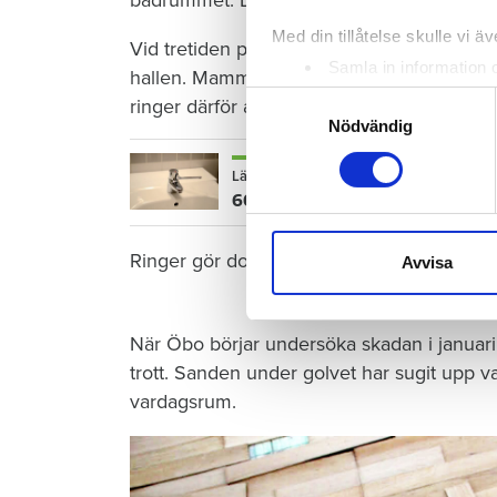
badrummet. Där vrider barnet på kranen i 
Med din tillåtelse skulle vi äve
Vid tretiden på natten vaknar mamman och 
Samla in information 
hallen. Mamman torkar förtvivlat upp vattn
Identifiera din enhet 
Samtyckesval
ringer därför aldrig till sin hyresvärd Öre
Ta reda på mer om hur dina pe
Nödvändig
eller dra tillbaka ditt samtyc
Läs också
600 kronor dyrare att bo efter vat
Vi använder enhetsidentifierar
sociala medier och analysera 
till de sociala medier och a
Ringer gör dock grannen nedanför – när de
Avvisa
med annan information som du 
När Öbo börjar undersöka skadan i januari 
trott. Sanden under golvet har sugit upp vat
vardagsrum.