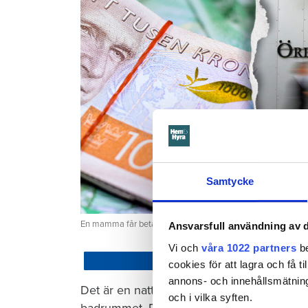
Samtycke
En mamma får betala 300 000 kronor efter att ett barn satt
Ansvarsfull användning av d
Vi och
våra 1022 partners
be
Dela
cookies för att lagra och få t
annons- och innehållsmätning
Det är en natt hösten 2022. Barnet som ha
och i vilka syften.