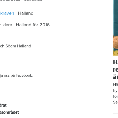
skraven
i Halland.
klara i Halland för 2016.
ch Södra Halland
e
H
r
ölja oss på Facebook.
ä
Hä
hy
fö
Se
adrat
tadsområdet