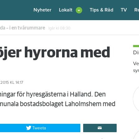
Nyheter
Lokalt
Tips & Råd
TV
R
enare: "Flera fina fördelar med att dela bostad"
6 augusti
kl 12:00
jer hyrorna med
Di
Ve
sy
2015
KL 14:17
ningar för hyresgästerna i Halland. Den
kommunala bostadsbolaget Laholmshem med
Tweeta