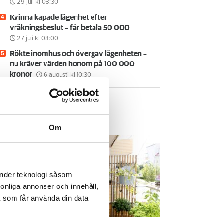
29 juli
kl 08:30
Kvinna kapade lägenhet efter
vräkningsbeslut – får betala 50 000
27 juli
kl 08:00
Rökte inomhus och övergav lägenheten –
nu kräver värden honom på 100 000
kronor
6 augusti
kl 10:30
em & Hyra TV
Om
änder teknologi såsom
rsonliga annonser och innehåll,
a som får använda din data