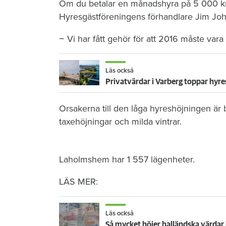
Om du betalar en månadshyra på 5 000 kr
Hyresgästföreningens förhandlare Jim Joh
− Vi har fått gehör för att 2016 måste vara
Läs också
Privatvärdar i Varberg toppar hyre
Orsakerna till den låga hyreshöjningen är bl
taxehöjningar och milda vintrar.
Laholmshem har 1 557 lägenheter.
LÄS MER:
Läs också
Så mycket höjer halländska värdar 