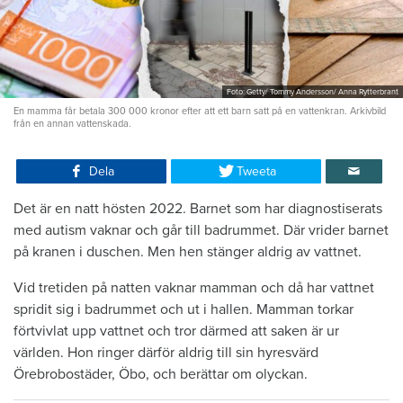
Foto: Getty/ Tommy Andersson/ Anna Rytterbrant
En mamma får betala 300 000 kronor efter att ett barn satt på en vattenkran. Arkivbild
från en annan vattenskada.
Dela
Tweeta
Det är en natt hösten 2022. Barnet som har diagnostiserats
med autism vaknar och går till badrummet. Där vrider barnet
på kranen i duschen. Men hen stänger aldrig av vattnet.
Vid tretiden på natten vaknar mamman och då har vattnet
spridit sig i badrummet och ut i hallen. Mamman torkar
förtvivlat upp vattnet och tror därmed att saken är ur
världen. Hon ringer därför aldrig till sin hyresvärd
Örebrobostäder, Öbo, och berättar om olyckan.