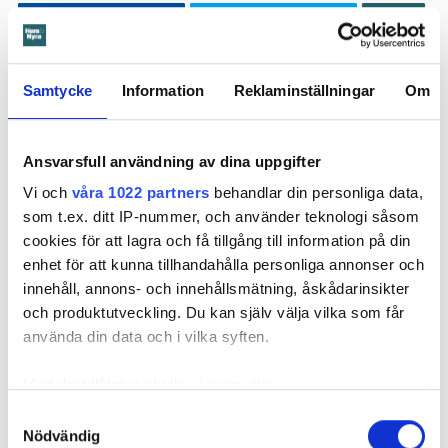
Dela
Tweeta
Hyresgästen har bott i lägenheten i skånska Båstad sedan
1995 men måste nu flytta sedan hans kontrakt prövats både
Samtycke
Information
Reklaminställningar
Om
i hyresnämnden och i hovrätten.
Skada upptäcktes av hantverkare
Ansvarsfull användning av dina uppgifter
Vi och
våra 1022 partners
behandlar din personliga data,
Det var när hyresvärdens hantverkare skulle byta ett
som t.ex. ditt IP-nummer, och använder teknologi såsom
duschmunstycke under hösten förra året som en spricka i
cookies för att lagra och få tillgång till information på din
plastmattan på väggen i duschen upptäcktes. Strax efter
enhet för att kunna tillhandahålla personliga annonser och
detta lät värden ett företag göra en besiktning av
innehåll, annons- och innehållsmätning, åskådarinsikter
badrummet. Då upptäcktes att vatten läckt från den trasiga
och produktutveckling. Du kan själv välja vilka som får
svetsskarven under en längre tid och orsakat omfattande
använda din data och i vilka syften.
vattenskador.
Därför sade den privata hyresvärden upp hyreskontraktet
Med din tillåtelse skulle vi även vilja:
med hänvisning till att hyresgästen inte iakttagit sin så
Samla in information om din geografiska plats
Samtyckesval
kallade vårdplikt (se faktaruta). Eftersom han inte gick med
Nödvändig
som kan ha en noggrannhet på upp till flera meter