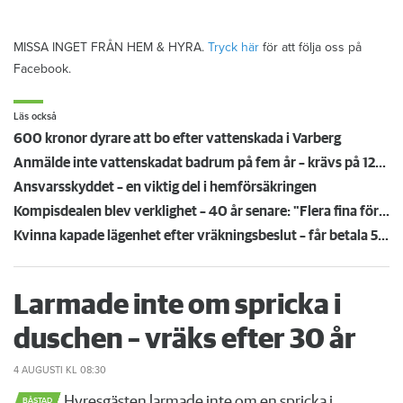
MISSA INGET FRÅN HEM & HYRA.
Tryck här
för att följa oss på
Facebook.
Läs också
600 kronor dyrare att bo efter vattenskada i Varberg
Anmälde inte vattenskadat badrum på fem år – krävs på 125 000 kronor
Ansvarsskyddet – en viktig del i hemförsäkringen
Kompisdealen blev verklighet – 40 år senare: "Flera fina fördelar med att dela bostad"
Kvinna kapade lägenhet efter vräkningsbeslut – får betala 50 000
Larmade inte om spricka i
duschen – vräks efter 30 år
4 AUGUSTI
KL 08:30
Hyresgästen larmade inte om en spricka i
BÅSTAD