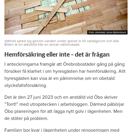
Foto: Arkivbild: Anna Rytterbrant
Foto: Arkivbild: Anna Rytterbrant
Vattnet spred sig genom sanden under golvet in till vardagsrum och kök.
Biden är en arkivbild från en annan vattenskada.
Hemförsäkring eller inte – det är frågan
I anteckningarna framgår att Örebrobostäder gång på gång
försöker få klarhet i om hyresgästen har hemförsäkring. Allt
hyresgästen kan visa är en påminnelse om en obetald
olycksfallsförsäkring.
Det är den 27 juni 2023 och en anställd vid Öbo skriver
”Torrt!” med utropstecken i arbetsloggen. Därmed påbörjar
Öbo planeringen för att lägga nytt golv i lägenheten. Men
de stöter på problem.
Familjen bor kvar i lägenheten under renoveringen med