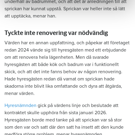
underhåll av badrummet, och att det är anledningen till att
sprickan har kunnat uppstå. Sprickan var heller inte så lätt
att upptäcka, menar han.
Tyckte inte renovering var nödvändig
Värden har en annan uppfattning, och påpekar att företaget
redan 2024 vände sig till hyresgästen med ett erbjudande
om att renovera hela lägenheten. Men då svarade
hyresgästen att både kök och badrum var i funktionellt
skick, och att det inte fanns behov av någon renovering.
Hade hyresgästen redan då varnat om sprickan hade
skadorna inte blivit lika omfattande och dyra att åtgärda,
menar värden.
Hyresnämnden
gick på värdens linje och beslutade att
kontraktet skulle upphöra från sista januari 2026.
Hyresgästen borde med tanke på att sprickan var så stor
som den var och satt där den satt ha insett att den kunde
medföra större problem, menar hyresnämnden.