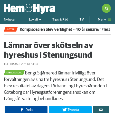
Meny
Nyheter
Lokalt
Tips & Råd
TV
Kompisdealen blev verklighet – 40 år senare: "Flera f
JUST NU
Lämnar över skötseln av
hyreshus i Stenungsund
15 FEBRUARI 2011
KL 14:34
​Bengt Stjärnered lämnar frivilligt över
STENUNGSUND
förvaltningen av sina tre hyreshus i Stenungsund. Det
blev resultatet av dagens förhandling i hyresnämnden i
Göteborg där Hyresgästföreningens ansökan om
tvångsförvaltning behandlades.
Dela
Tweeta