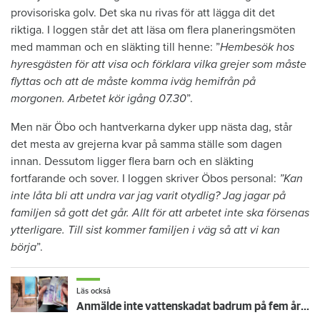
provisoriska golv. Det ska nu rivas för att lägga dit det
riktiga. I loggen står det att läsa om flera planeringsmöten
med mamman och en släkting till henne: ”
Hembesök hos
hyresgästen för att visa och förklara vilka grejer som måste
flyttas och att de måste komma iväg hemifrån på
morgonen. Arbetet kör igång 07.30
”.
Men när Öbo och hantverkarna dyker upp nästa dag, står
det mesta av grejerna kvar på samma ställe som dagen
innan. Dessutom ligger flera barn och en släkting
fortfarande och sover. I loggen skriver Öbos personal:
”Kan
inte låta bli att undra var jag varit otydlig? Jag jagar på
familjen så gott det går. Allt för att arbetet inte ska försenas
ytterligare. Till sist kommer familjen i väg så att vi kan
börja
”.
Läs också
Anmälde inte vattenskadat badrum på fem år – krävs på 125 000 kronor