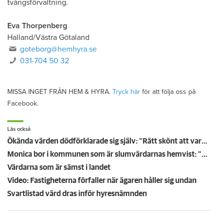
tvångsförvaltning.
Eva Thorpenberg
Halland/Västra Götaland
goteborg@hemhyra.se
031-704 50 32
MISSA INGET FRÅN HEM & HYRA.
Tryck här
för att följa oss på
Facebook.
Läs också
Ökända värden dödförklarade sig själv: ”Rätt skönt att vara avliden faktiskt”
Monica bor i kommunen som är slumvärdarnas hemvist: "De köper billigt och vill tjäna pengar"
Värdarna som är sämst i landet
Video: Fastigheterna förfaller när ägaren håller sig undan
Svartlistad värd dras inför hyresnämnden