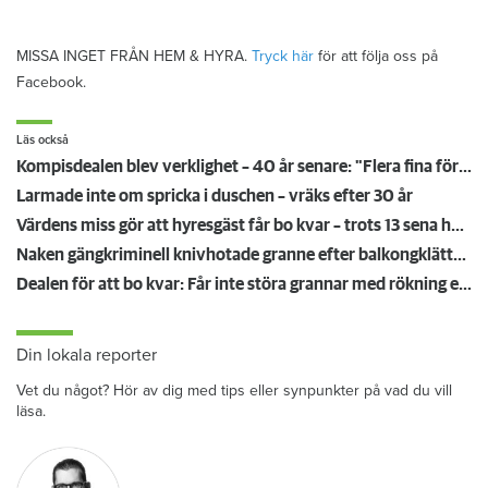
MISSA INGET FRÅN HEM & HYRA.
Tryck här
för att följa oss på
Facebook.
Läs också
Kompisdealen blev verklighet – 40 år senare: "Flera fina fördelar med att dela bostad"
Larmade inte om spricka i duschen – vräks efter 30 år
Värdens miss gör att hyresgäst får bo kvar – trots 13 sena hyror
Naken gängkriminell knivhotade granne efter balkongklättring
Dealen för att bo kvar: Får inte störa grannar med rökning eller utsätta dem för brandfara
Din lokala reporter
Vet du något? Hör av dig med tips eller synpunkter på vad du vill
läsa.