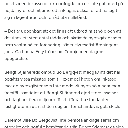
hotats med inkasso och kronofogde om de inte gått med på
höjda hyror och Stjärnered anklagas också för att ha tagit
sig in lägenheter och förråd utan tillstånd.
– Det är uppenbart att det finns ett utbrett missnöje och att
det finns ett stort antal rädda och skrämda hyresgäster som
bara väntar på en förändring, säger Hyresgästföreningens
jurist Catharina Engström som är nöjd med dagens
uppgörelse.
Bengt Stjärnereds ombud Bo Bergqvist medgav att det har
begåtts vissa misstag som till exempel hoten om inkasso
mot de hyresgäster som inte medgivit hyreshöjningar men
framföll samtidigt att Bengt Stjärnered gjort stora insatser
och lagt ner flera miljoner för att förbättra standarden i
fastigheterna och att de i dag är i förhållandevis gott skick.
Däremot ville Bo Bergqvist inte bemöta anklagelserna om
otrevligt och hotfullt bemötande från Bengt Stjärnereds sida