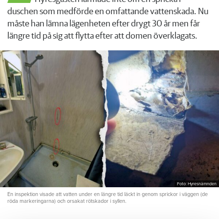
duschen som medförde en omfattande vattenskada. Nu
måste han lämna lägenheten efter drygt 30 år men får
längre tid på sig att flytta efter att domen överklagats.
Foto: Hyresnämnden
En inspektion visade att vatten under en längre tid läckt in genom sprickor i väggen (de
röda markeringarna) och orsakat rötskador i syllen.