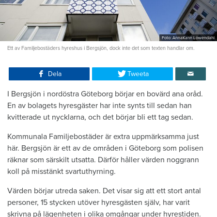
Foto: AnnaKarin Löwendahl
Ett av Familjebostäders hyreshus i Bergsjön, dock inte det som texten handlar om.
Dela
Tweeta
I Bergsjön i nordöstra Göteborg börjar en bovärd ana oråd.
En av bolagets hyresgäster har inte synts till sedan han
kvitterade ut nycklarna, och det börjar bli ett tag sedan.
Kommunala Familjebostäder är extra uppmärksamma just
här. Bergsjön är ett av de områden i Göteborg som polisen
räknar som särskilt utsatta. Därför håller värden noggrann
koll på misstänkt svartuthyrning.
Värden börjar utreda saken. Det visar sig att ett stort antal
personer, 15 stycken utöver hyresgästen själv, har varit
skrivna på lägenheten i olika omgångar under hyrestiden.