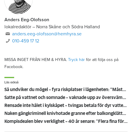
Anders Eeg-Olofsson
lokalredaktör
–
Norra Skåne och Södra Halland
anders.eeg-olofsson@hemhyra.se
010-459 17 12
MISSA INGET FRÅN HEM & HYRA.
Tryck här
för att följa oss på
Facebook.
Läs också
Så undviker du mögel – fyra riskplatser i lägenheten: ”Måste städa bort”
Satte på vattnet och somnade – vaknade upp av översvämning hos grannen
Rensade inte hålet i kylskåpet – tvingas betala för dyr vattenskada
Naken gängkriminell knivhotade granne efter balkongklättring
Kompisdealen blev verklighet – 40 år senare: "Flera fina fördelar med att dela bostad"