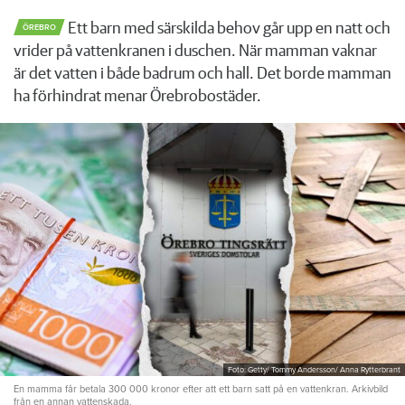
Ett barn med särskilda behov går upp en natt och
ÖREBRO
vrider på vattenkranen i duschen. När mamman vaknar
är det vatten i både badrum och hall. Det borde mamman
ha förhindrat menar Örebrobostäder.
Foto: Getty/ Tommy Andersson/ Anna Rytterbrant
En mamma får betala 300 000 kronor efter att ett barn satt på en vattenkran. Arkivbild
från en annan vattenskada.