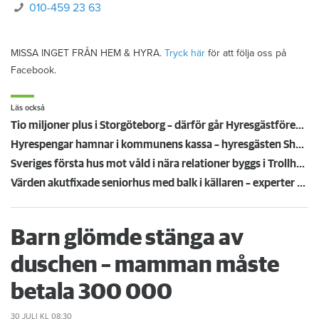
010-459 23 63
MISSA INGET FRÅN HEM & HYRA.
Tryck här
för att följa oss på
Facebook.
Läs också
Tio miljoner plus i Storgöteborg – därför går Hyresgästföreningen med storvinst
Hyrespengar hamnar i kommunens kassa – hyresgästen Shandi: "Det känns orättvist"
Sveriges första hus mot våld i nära relationer byggs i Trollhättan
Värden akutfixade seniorhus med balk i källaren – experter oense om risk för kollaps
Barn glömde stänga av
duschen – mamman måste
betala 300 000
30 JULI
KL 08:30