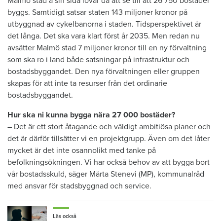
Malmö stad å sin sida lovar då att se till att 26 750 bostäder
byggs. Samtidigt satsar staten 143 miljoner kronor på
utbyggnad av cykelbanorna i staden. Tidsperspektivet är
det långa. Det ska vara klart först år 2035. Men redan nu
avsätter Malmö stad 7 miljoner kronor till en ny förvaltning
som ska ro i land både satsningar på infrastruktur och
bostadsbyggandet. Den nya förvaltningen eller gruppen
skapas för att inte ta resurser från det ordinarie
bostadsbyggandet.
Hur ska ni kunna bygga nära 27 000 bostäder?
– Det är ett stort åtagande och väldigt ambitiösa planer och
det är därför tillsätter vi en projektgrupp. Även om det låter
mycket är det inte osannolikt med tanke på
befolkningsökningen. Vi har också behov av att bygga bort
vår bostadsskuld, säger Märta Stenevi (MP), kommunalråd
med ansvar för stadsbyggnad och service.
Läs också