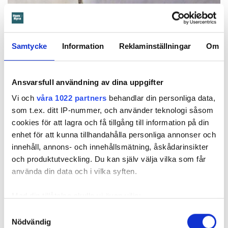
Samtycke
Information
Reklaminställningar
Om
Ansvarsfull användning av dina uppgifter
Vi och
våra 1022 partners
behandlar din personliga data,
Foto: Hyresnämnden
Foto: Hyresnämnden
som t.ex. ditt IP-nummer, och använder teknologi såsom
Hyresgästen borde ha upptäckt och larmat om glipan i duschväggen, menar
domstolarna.
cookies för att lagra och få tillgång till information på din
Hyresgästen själv menar att hyresvärden under hela den tid
enhet för att kunna tillhandahålla personliga annonser och
han bott där varken gjort några inspektioner eller något
innehåll, annons- och innehållsmätning, åskådarinsikter
underhåll av badrummet, och att det är anledningen till att
och produktutveckling. Du kan själv välja vilka som får
sprickan har kunnat uppstå. Sprickan var heller inte så lätt
använda din data och i vilka syften.
att upptäcka, menar han.
Med din tillåtelse skulle vi även vilja:
Samla in information om din geografiska plats
Tyckte inte renovering var nödvändig
Samtyckesval
Nödvändig
som kan ha en noggrannhet på upp till flera meter