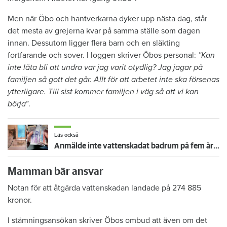
Men när Öbo och hantverkarna dyker upp nästa dag, står
det mesta av grejerna kvar på samma ställe som dagen
innan. Dessutom ligger flera barn och en släkting
fortfarande och sover. I loggen skriver Öbos personal:
”Kan
inte låta bli att undra var jag varit otydlig? Jag jagar på
familjen så gott det går. Allt för att arbetet inte ska försenas
ytterligare. Till sist kommer familjen i väg så att vi kan
börja
”.
Läs också
Anmälde inte vattenskadat badrum på fem år – krävs på 125 000 kronor
Mamman bär ansvar
Notan för att åtgärda vattenskadan landade på 274 885
kronor.
I stämningsansökan skriver Öbos ombud att även om det