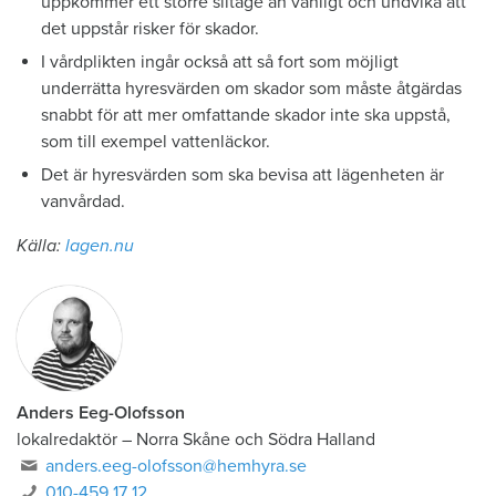
uppkommer ett större slitage än vanligt och undvika att
det uppstår risker för skador.
I vårdplikten ingår också att så fort som möjligt
underrätta hyresvärden om skador som måste åtgärdas
snabbt för att mer omfattande skador inte ska uppstå,
som till exempel vattenläckor.
Det är hyresvärden som ska bevisa att lägenheten är
vanvårdad.
Källa:
lagen.nu
Anders Eeg-Olofsson
lokalredaktör
–
Norra Skåne och Södra Halland
anders.eeg-olofsson@hemhyra.se
010-459 17 12