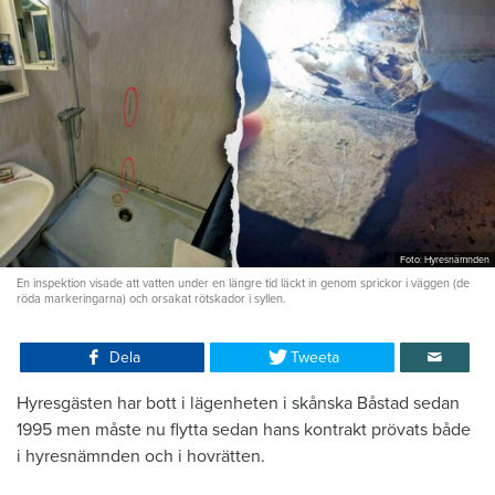
Foto: Hyresnämnden
En inspektion visade att vatten under en längre tid läckt in genom sprickor i väggen (de
röda markeringarna) och orsakat rötskador i syllen.
Dela
Tweeta
Hyresgästen har bott i lägenheten i skånska Båstad sedan
1995 men måste nu flytta sedan hans kontrakt prövats både
i hyresnämnden och i hovrätten.