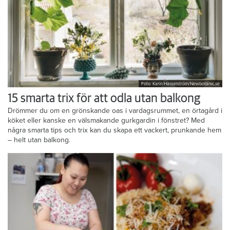
Foto: Karin Hasselström/Newbotanic.se
15 smarta trix för att odla utan balkong
Drömmer du om en grönskande oas i vardagsrummet, en örtagård i
köket eller kanske en välsmakande gurkgardin i fönstret? Med
några smarta tips och trix kan du skapa ett vackert, prunkande hem
– helt utan balkong.