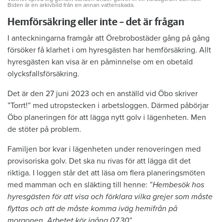
Biden är en arkivbild från en annan vattenskada.
Hemförsäkring eller inte – det är frågan
I anteckningarna framgår att Örebrobostäder gång på gång
försöker få klarhet i om hyresgästen har hemförsäkring. Allt
hyresgästen kan visa är en påminnelse om en obetald
olycksfallsförsäkring.
Det är den 27 juni 2023 och en anställd vid Öbo skriver
”Torrt!” med utropstecken i arbetsloggen. Därmed påbörjar
Öbo planeringen för att lägga nytt golv i lägenheten. Men
de stöter på problem.
Familjen bor kvar i lägenheten under renoveringen med
provisoriska golv. Det ska nu rivas för att lägga dit det
riktiga. I loggen står det att läsa om flera planeringsmöten
med mamman och en släkting till henne: ”
Hembesök hos
hyresgästen för att visa och förklara vilka grejer som måste
flyttas och att de måste komma iväg hemifrån på
morgonen. Arbetet kör igång 07.30
”.