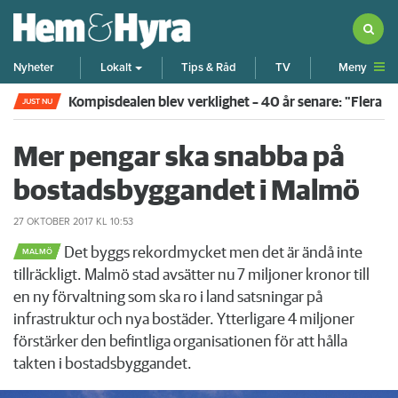
Meny
Nyheter
Lokalt
Tips & Råd
TV
Kompisdealen blev verklighet – 40 år senare: "Flera f
JUST NU
Mer pengar ska snabba på
bostadsbyggandet i Malmö
27 OKTOBER 2017
KL 10:53
Det byggs rekordmycket men det är ändå inte
MALMÖ
tillräckligt. Malmö stad avsätter nu 7 miljoner kronor till
en ny förvaltning som ska ro i land satsningar på
infrastruktur och nya bostäder. Ytterligare 4 miljoner
förstärker den befintliga organisationen för att hålla
takten i bostadsbyggandet.