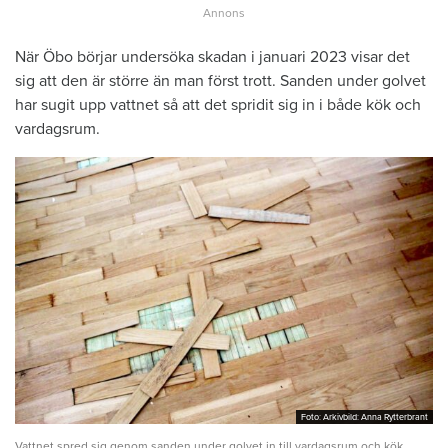
När Öbo börjar undersöka skadan i januari 2023 visar det
sig att den är större än man först trott. Sanden under golvet
har sugit upp vattnet så att det spridit sig in i både kök och
vardagsrum.
Foto: Arkivbild: Anna Rytterbrant
Foto: Arkivbild: Anna Rytterbrant
Vattnet spred sig genom sanden under golvet in till vardagsrum och kök.