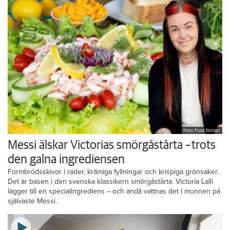
Foto: Frida Ekman
Messi älskar Victorias smörgåstårta – trots
den galna ingrediensen
Formbrödsskivor i rader, krämiga fyllningar och krispiga grönsaker.
Det är basen i den svenska klassikern smörgåstårta. Victoria Lalli
lägger till en specialingrediens – och ändå vattnas det i munnen på
självaste Messi.