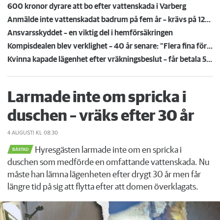
600 kronor dyrare att bo efter vattenskada i Varberg
Anmälde inte vattenskadat badrum på fem år – krävs på 125 000 kronor
Ansvarsskyddet – en viktig del i hemförsäkringen
Kompisdealen blev verklighet – 40 år senare: "Flera fina fördelar med att dela bostad"
Kvinna kapade lägenhet efter vräkningsbeslut – får betala 50 000
Larmade inte om spricka i
duschen – vräks efter 30 år
4 AUGUSTI
KL 08:30
Hyresgästen larmade inte om en spricka i
BÅSTAD
duschen som medförde en omfattande vattenskada. Nu
måste han lämna lägenheten efter drygt 30 år men får
längre tid på sig att flytta efter att domen överklagats.