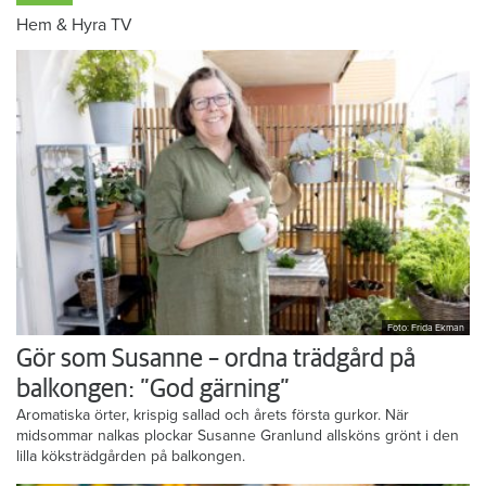
Hem & Hyra TV
Foto: Frida Ekman
Gör som Susanne – ordna trädgård på
balkongen: ”God gärning”
Aromatiska örter, krispig sallad och årets första gurkor. När
midsommar nalkas plockar Susanne Granlund allsköns grönt i den
lilla köksträdgården på balkongen.