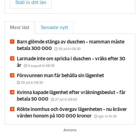
Ställ in ditt län
Mest läst
Senaste nytt
Barn glömde stänga av duschen – mamman måste
betala 300 000
30 juli
kl 08:30
Larmade inte om spricka i duschen – vräks efter 30
år
4 augusti
kl 08:30
Försvunnen man får behålla sin lägenhet
29 juli
kl 08:30
Kvinna kapade lägenhet efter vräkningsbeslut – får
betala 50 000
27 juli
kl 08:00
Rökte inomhus och övergav lägenheten – nu kräver
värden honom på 100 000 kronor
Igår kl 10:30