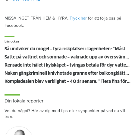
MISSA INGET FRÅN HEM & HYRA.
Tryck här
för att följa oss på
Facebook.
Läs också
Så undviker du mögel – fyra riskplatser i lägenheten: ”Måste städa bort”
Satte på vattnet och somnade – vaknade upp av översvämning hos grannen
Rensade inte hålet i kylskåpet – tvingas betala för dyr vattenskada
Naken gängkriminell knivhotade granne efter balkongklättring
Kompisdealen blev verklighet – 40 år senare: "Flera fina fördelar med att dela bostad"
Din lokala reporter
Vet du något? Hör av dig med tips eller synpunkter på vad du vill
läsa.