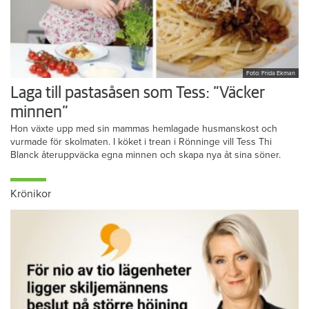
Foto: Frida Ekman
Laga till pastasåsen som Tess: ”Väcker
minnen”
Hon växte upp med sin mammas hemlagade husmanskost och
vurmade för skolmaten. I köket i trean i Rönninge vill Tess Thi
Blanck återuppväcka egna minnen och skapa nya åt sina söner.
Krönikor