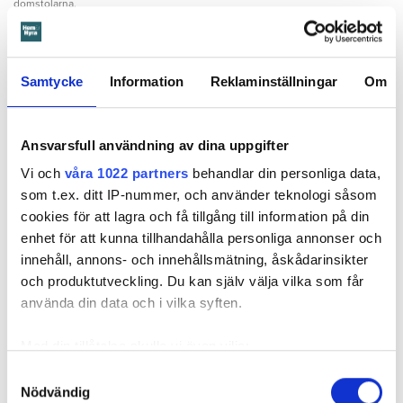
domstolarna.
Hyresgästen själv menar att hyresvärden under hela den tid
han bott där varken gjort några inspektioner eller något
underhåll av badrummet, och att det är anledningen till att
Samtycke
Information
Reklaminställningar
Om
sprickan har kunnat uppstå. Sprickan var heller inte så lätt
att upptäcka, menar han.
Ansvarsfull användning av dina uppgifter
Tyckte inte renovering var nödvändig
Vi och
våra 1022 partners
behandlar din personliga data,
som t.ex. ditt IP-nummer, och använder teknologi såsom
Värden har en annan uppfattning, och påpekar att företaget
cookies för att lagra och få tillgång till information på din
redan 2024 vände sig till hyresgästen med ett erbjudande
enhet för att kunna tillhandahålla personliga annonser och
om att renovera hela lägenheten. Men då svarade
innehåll, annons- och innehållsmätning, åskådarinsikter
hyresgästen att både kök och badrum var i funktionellt
och produktutveckling. Du kan själv välja vilka som får
skick, och att det inte fanns behov av någon renovering.
använda din data och i vilka syften.
Hade hyresgästen redan då varnat om sprickan hade
skadorna inte blivit lika omfattande och dyra att åtgärda,
Med din tillåtelse skulle vi även vilja:
menar värden.
Samla in information om din geografiska plats
Samtyckesval
Hyresnämnden
gick på värdens linje och beslutade att
Nödvändig
som kan ha en noggrannhet på upp till flera meter