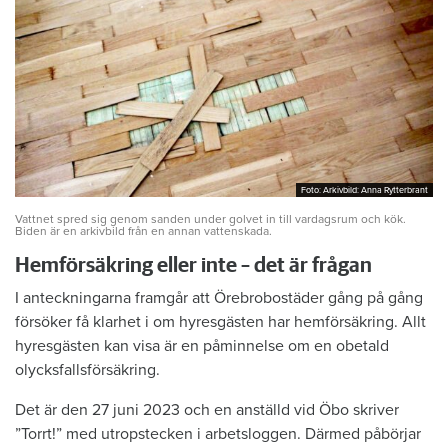
Foto: Arkivbild: Anna Rytterbrant
Foto: Arkivbild: Anna Rytterbrant
Vattnet spred sig genom sanden under golvet in till vardagsrum och kök.
Biden är en arkivbild från en annan vattenskada.
Hemförsäkring eller inte – det är frågan
I anteckningarna framgår att Örebrobostäder gång på gång
försöker få klarhet i om hyresgästen har hemförsäkring. Allt
hyresgästen kan visa är en påminnelse om en obetald
olycksfallsförsäkring.
Det är den 27 juni 2023 och en anställd vid Öbo skriver
”Torrt!” med utropstecken i arbetsloggen. Därmed påbörjar