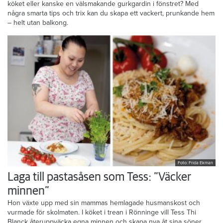
köket eller kanske en välsmakande gurkgardin i fönstret? Med
några smarta tips och trix kan du skapa ett vackert, prunkande hem
– helt utan balkong.
Foto: Frida Ekman
Laga till pastasåsen som Tess: ”Väcker
minnen”
Hon växte upp med sin mammas hemlagade husmanskost och
vurmade för skolmaten. I köket i trean i Rönninge vill Tess Thi
Blanck återuppväcka egna minnen och skapa nya åt sina söner.