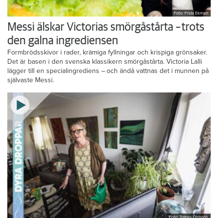
Foto: Frida Ekman
Messi älskar Victorias smörgåstårta – trots
den galna ingrediensen
Formbrödsskivor i rader, krämiga fyllningar och krispiga grönsaker.
Det är basen i den svenska klassikern smörgåstårta. Victoria Lalli
lägger till en specialingrediens – och ändå vattnas det i munnen på
självaste Messi.
Foto: Tomas Ohlsson