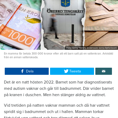
Foto: Getty/ Tommy Andersson/ Anna Rytterbrant
En mamma får betala 300 000 kronor efter att ett barn satt på en vattenkran. Arkivbild
från en annan vattenskada.
Dela
Tweeta
Det är en natt hösten 2022. Barnet som har diagnostiserats
med autism vaknar och går till badrummet. Där vrider barnet
på kranen i duschen. Men hen stänger aldrig av vattnet.
Vid tretiden på natten vaknar mamman och då har vattnet
spridit sig i badrummet och ut i hallen. Mamman torkar
förtvivlat upp vattnet och tror därmed att saken är ur