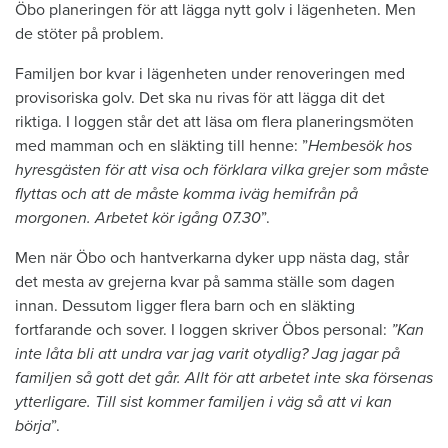
Öbo planeringen för att lägga nytt golv i lägenheten. Men
de stöter på problem.
Familjen bor kvar i lägenheten under renoveringen med
provisoriska golv. Det ska nu rivas för att lägga dit det
riktiga. I loggen står det att läsa om flera planeringsmöten
med mamman och en släkting till henne: ”
Hembesök hos
hyresgästen för att visa och förklara vilka grejer som måste
flyttas och att de måste komma iväg hemifrån på
morgonen. Arbetet kör igång 07.30
”.
Men när Öbo och hantverkarna dyker upp nästa dag, står
det mesta av grejerna kvar på samma ställe som dagen
innan. Dessutom ligger flera barn och en släkting
fortfarande och sover. I loggen skriver Öbos personal:
”Kan
inte låta bli att undra var jag varit otydlig? Jag jagar på
familjen så gott det går. Allt för att arbetet inte ska försenas
ytterligare. Till sist kommer familjen i väg så att vi kan
börja
”.