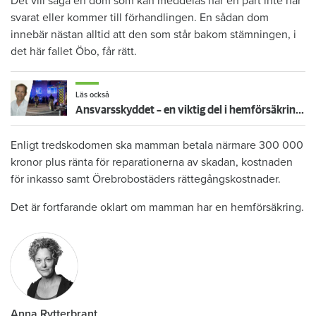
Det vill säga en dom som kan meddelas när en part inte har
svarat eller kommer till förhandlingen. En sådan dom
innebär nästan alltid att den som står bakom stämningen, i
det här fallet Öbo, får rätt.
Läs också
Ansvarsskyddet – en viktig del i hemförsäkringen
Enligt tredskodomen ska mamman betala närmare 300 000
kronor plus ränta för reparationerna av skadan, kostnaden
för inkasso samt Örebrobostäders rättegångskostnader.
Det är fortfarande oklart om mamman har en hemförsäkring.
Anna Rytterbrant