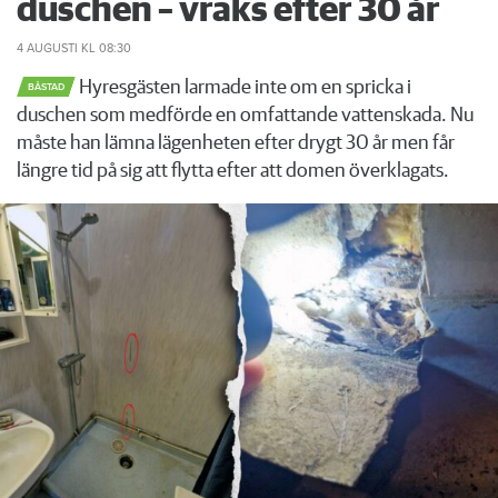
duschen – vräks efter 30 år
4 AUGUSTI
KL 08:30
Hyresgästen larmade inte om en spricka i
BÅSTAD
duschen som medförde en omfattande vattenskada. Nu
måste han lämna lägenheten efter drygt 30 år men får
längre tid på sig att flytta efter att domen överklagats.