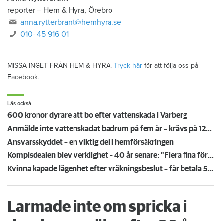
reporter
–
Hem & Hyra, Örebro
anna.rytterbrant@hemhyra.se
010- 45 916 01
MISSA INGET FRÅN HEM & HYRA.
Tryck här
för att följa oss på
Facebook.
Läs också
600 kronor dyrare att bo efter vattenskada i Varberg
Anmälde inte vattenskadat badrum på fem år – krävs på 125 000 kronor
Ansvarsskyddet – en viktig del i hemförsäkringen
Kompisdealen blev verklighet – 40 år senare: "Flera fina fördelar med att dela bostad"
Kvinna kapade lägenhet efter vräkningsbeslut – får betala 50 000
Larmade inte om spricka i