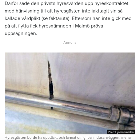
Därför sade den privata hyresvärden upp hyreskontraktet
med hänvisning till att hyresgästen inte iakttagit sin så
kallade vårdplikt (se faktaruta). Eftersom han inte gick med
på att flytta fick hyresnämnden i Malmö pröva
uppsägningen.
Foto: Hyresnämnden
Foto: Hyresnämnden
Hyresgästen borde ha upptäckt och larmat om glipan i duschväggen, menar