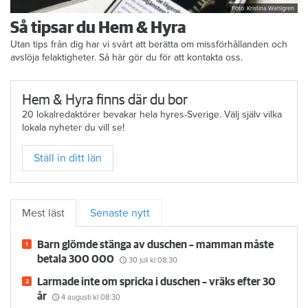
Foto: Kristina Wahlgren
Så tipsar du Hem & Hyra
Utan tips från dig har vi svårt att berätta om missförhållanden och
avslöja felaktigheter. Så här gör du för att kontakta oss.
Hem & Hyra finns där du bor
20 lokalredaktörer bevakar hela hyres-Sverige. Välj själv vilka
lokala nyheter du vill se!
Ställ in ditt län
Mest läst
Senaste nytt
Barn glömde stänga av duschen – mamman måste
betala 300 000
30 juli
kl 08:30
Larmade inte om spricka i duschen – vräks efter 30
år
4 augusti
kl 08:30