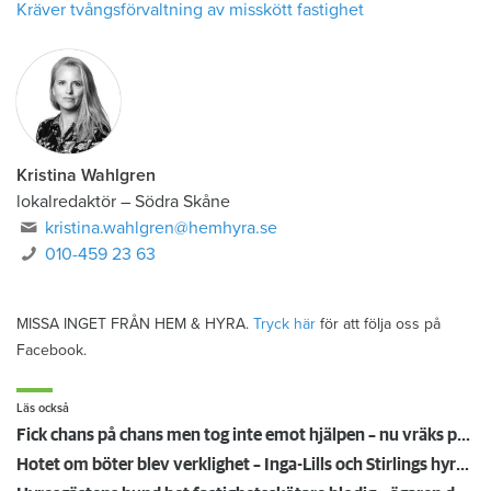
Kräver tvångsförvaltning av misskött fastighet
Kristina Wahlgren
lokalredaktör
–
Södra Skåne
kristina.wahlgren@hemhyra.se
010-459 23 63
MISSA INGET FRÅN HEM & HYRA.
Tryck här
för att följa oss på
Facebook.
Läs också
Fick chans på chans men tog inte emot hjälpen – nu vräks paret: ”Tragiskt"
Hotet om böter blev verklighet – Inga-Lills och Stirlings hyresvärdar får betala 75 000: ”Herregud så onödigt”