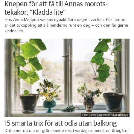
Knepen för att få till Annas morots-
tekakor: ”Kladda lite”
Hos Anna Maripuu vankas nybakt flera dagar i veckan. För henne
är det avkoppling att slå händerna runt en deg – och den får gärna
kladda lite.
Foto: Karin Hasselström/Newbotanic.se
15 smarta trix för att odla utan balkong
Drömmer du om en grönskande oas i vardagsrummet, en örtagård i