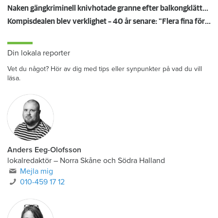
Naken gängkriminell knivhotade granne efter balkongklättring
Kompisdealen blev verklighet – 40 år senare: "Flera fina fördelar med att dela bostad"
Din lokala reporter
Vet du något? Hör av dig med tips eller synpunkter på vad du vill
läsa.
Anders Eeg-Olofsson
lokalredaktör
–
Norra Skåne och Södra Halland
Mejla mig
010-459 17 12