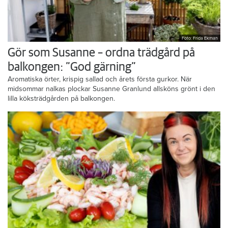
Foto: Frida Ekman
Gör som Susanne – ordna trädgård på
balkongen: ”God gärning”
Aromatiska örter, krispig sallad och årets första gurkor. När
midsommar nalkas plockar Susanne Granlund allsköns grönt i den
lilla köksträdgården på balkongen.