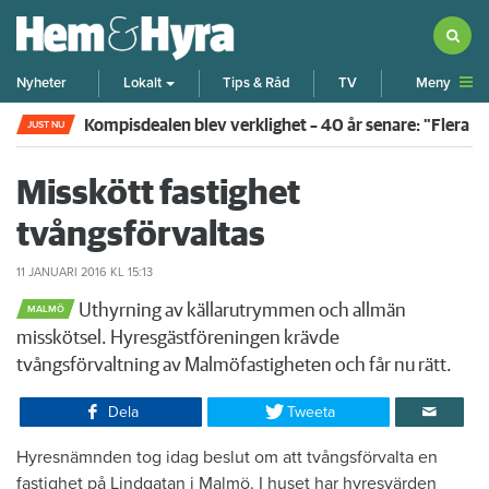
Meny
Nyheter
Lokalt
Tips & Råd
TV
Kompisdealen blev verklighet – 40 år senare: "Flera f
JUST NU
Misskött fastighet
tvångsförvaltas
11 JANUARI 2016
KL 15:13
Uthyrning av källarutrymmen och allmän
MALMÖ
misskötsel. Hyresgästföreningen krävde
tvångsförvaltning av Malmöfastigheten och får nu rätt.
Dela
Tweeta
Hyresnämnden tog idag beslut om att tvångsförvalta en
fastighet på Lindgatan i Malmö. I huset har hyresvärden