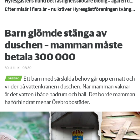
Hyresgästens hund bet fastighetsskötare blodig – ägaren döms och förlorar nu lägenheten
Efter misär i flera år – nu kräver Hyresgästföreningen tvångsförvaltning av hyreshuset
Barn glömde stänga av
duschen – mamman måste
betala 300 000
30 JULI
KL 08:30
Ett barn med särskilda behov går upp en natt och
ÖREBRO
vrider på vattenkranen i duschen. När mamman vaknar
är det vatten i både badrum och hall. Det borde mamman
ha förhindrat menar Örebrobostäder.