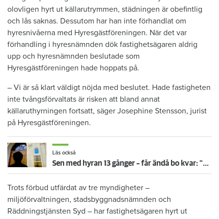
olovligen hyrt ut källarutrymmen, städningen är obefintlig
och lås saknas. Dessutom har han inte förhandlat om
hyresnivåerna med Hyresgästföreningen. När det var
förhandling i hyresnämnden dök fastighetsägaren aldrig
upp och hyresnämnden beslutade som
Hyresgästföreningen hade hoppats på.
– Vi är så klart väldigt nöjda med beslutet. Hade fastigheten
inte tvångsförvaltats är risken att bland annat
källaruthyrningen fortsatt, säger Josephine Stensson, jurist
på Hyresgästföreningen.
Läs också
Sen med hyran 13 gånger – får ändå bo kvar: "Glömde att betala"
Trots förbud utfärdat av tre myndigheter –
miljöförvaltningen, stadsbyggnadsnämnden och
Räddningstjänsten Syd – har fastighetsägaren hyrt ut