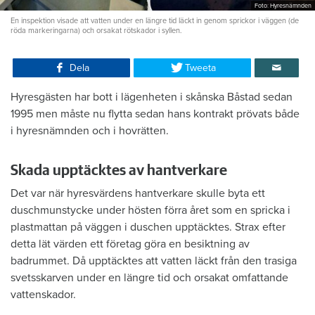
Foto: Hyresnämnden
En inspektion visade att vatten under en längre tid läckt in genom sprickor i väggen (de
röda markeringarna) och orsakat rötskador i syllen.
Dela
Tweeta
Hyresgästen har bott i lägenheten i skånska Båstad sedan
1995 men måste nu flytta sedan hans kontrakt prövats både
i hyresnämnden och i hovrätten.
Skada upptäcktes av hantverkare
Det var när hyresvärdens hantverkare skulle byta ett
duschmunstycke under hösten förra året som en spricka i
plastmattan på väggen i duschen upptäcktes. Strax efter
detta lät värden ett företag göra en besiktning av
badrummet. Då upptäcktes att vatten läckt från den trasiga
svetsskarven under en längre tid och orsakat omfattande
vattenskador.