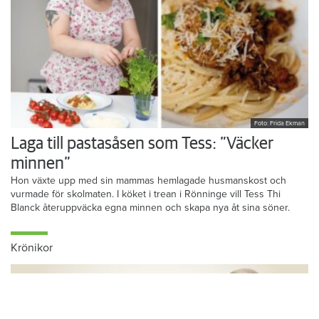
Foto: Frida Ekman
Laga till pastasåsen som Tess: ”Väcker
minnen”
Hon växte upp med sin mammas hemlagade husmanskost och
vurmade för skolmaten. I köket i trean i Rönninge vill Tess Thi
Blanck återuppväcka egna minnen och skapa nya åt sina söner.
Krönikor