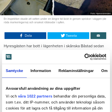
Foto: Hyresnämnden
En inspektion visade att vatten under en längre tid läckt in genom sprickor i väggen (de
röda markeringarna) och orsakat rötskador i syllen.
Dela
Tweeta
Hyresgästen har bott i lägenheten i skånska Båstad sedan
1995 men måste nu flytta sedan hans kontrakt prövats både
i hyresnämnden och i hovrätten.
Samtycke
Information
Reklaminställningar
Om
Skada upptäcktes av hantverkare
Det var när hyresvärdens hantverkare skulle byta ett
duschmunstycke under hösten förra året som en spricka i
Ansvarsfull användning av dina uppgifter
plastmattan på väggen i duschen upptäcktes. Strax efter
Vi och
våra 1022 partners
behandlar din personliga data,
detta lät värden ett företag göra en besiktning av
som t.ex. ditt IP-nummer, och använder teknologi såsom
badrummet. Då upptäcktes att vatten läckt från den trasiga
cookies för att lagra och få tillgång till information på din
svetsskarven under en längre tid och orsakat omfattande