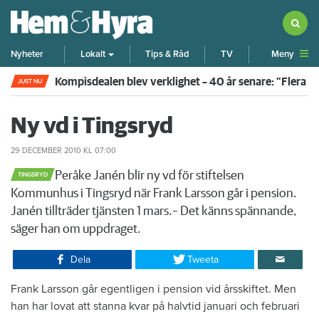
Meny
Nyheter
Lokalt
Tips & Råd
TV
Kompisdealen blev verklighet – 40 år senare: "Flera f
JUST NU
Ny vd i Tingsryd
29 DECEMBER 2010
KL 07:00
​Peråke Janén blir ny vd för stiftelsen
TINGSRYD
Kommunhus i Tingsryd när Frank Larsson går i pension.
Janén tillträder tjänsten 1 mars.– Det känns spännande,
säger han om uppdraget.
Dela
Tweeta
​Frank Larsson går egentligen i pension vid årsskiftet. Men
han har lovat att stanna kvar på halvtid januari och februari