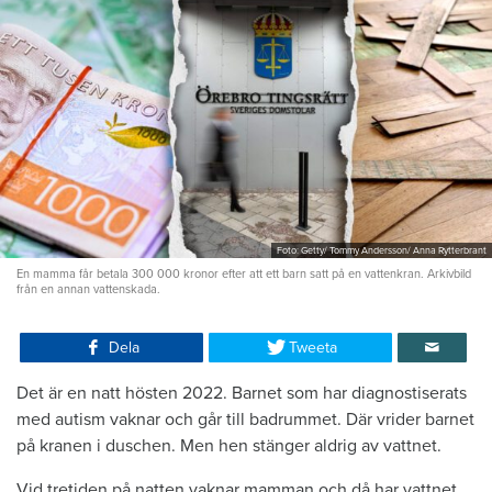
Foto: Getty/ Tommy Andersson/ Anna Rytterbrant
En mamma får betala 300 000 kronor efter att ett barn satt på en vattenkran. Arkivbild
från en annan vattenskada.
Dela
Tweeta
Det är en natt hösten 2022. Barnet som har diagnostiserats
med autism vaknar och går till badrummet. Där vrider barnet
på kranen i duschen. Men hen stänger aldrig av vattnet.
Vid tretiden på natten vaknar mamman och då har vattnet