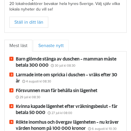
20 lokalredaktörer bevakar hela hyres-Sverige. Välj själv vilka
lokala nyheter du vill se!
Ställ in ditt län
Mest läst
Senaste nytt
Barn glömde stänga av duschen – mamman måste
betala 300 000
30 juli
kl 08:30
Larmade inte om spricka i duschen – vräks efter 30
år
4 augusti
kl 08:30
Försvunnen man får behålla sin lägenhet
29 juli
kl 08:30
Kvinna kapade lägenhet efter vräkningsbeslut – får
betala 50 000
27 juli
kl 08:00
Rökte inomhus och övergav lägenheten – nu kräver
värden honom på 100 000 kronor
6 augusti
kl 10:30