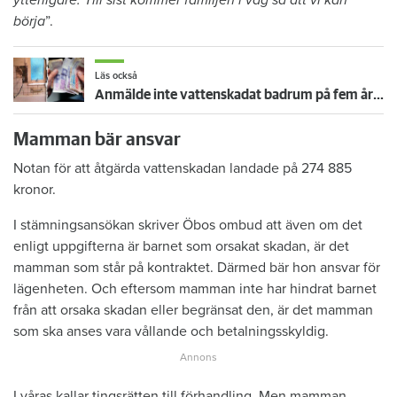
ytterligare. Till sist kommer familjen i väg så att vi kan
börja
”.
Läs också
Anmälde inte vattenskadat badrum på fem år – krävs på 125 000 kronor
Mamman bär ansvar
Notan för att åtgärda vattenskadan landade på 274 885
kronor.
I stämningsansökan skriver Öbos ombud att även om det
enligt uppgifterna är barnet som orsakat skadan, är det
mamman som står på kontraktet. Därmed bär hon ansvar för
lägenheten. Och eftersom mamman inte har hindrat barnet
från att orsaka skadan eller begränsat den, är det mamman
som ska anses vara vållande och betalningsskyldig.
I våras kallar tingsrätten till förhandling. Men mamman