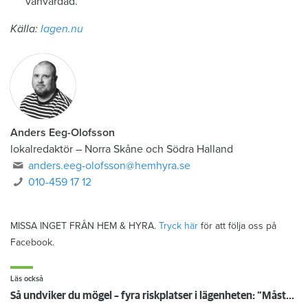
vanvårdad.
Källa:
lagen.nu
Anders Eeg-Olofsson
lokalredaktör
–
Norra Skåne och Södra Halland
anders.eeg-olofsson@hemhyra.se
010-459 17 12
MISSA INGET FRÅN HEM & HYRA.
Tryck här
för att följa oss på
Facebook.
Läs också
Så undviker du mögel – fyra riskplatser i lägenheten: ”Måste städa bort”