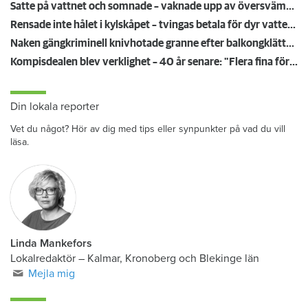
Satte på vattnet och somnade – vaknade upp av översvämning hos grannen
Rensade inte hålet i kylskåpet – tvingas betala för dyr vattenskada
Naken gängkriminell knivhotade granne efter balkongklättring
Kompisdealen blev verklighet – 40 år senare: "Flera fina fördelar med att dela bostad"
Din lokala reporter
Vet du något? Hör av dig med tips eller synpunkter på vad du vill
läsa.
Linda Mankefors
Lokalredaktör – Kalmar, Kronoberg och Blekinge län
Mejla mig