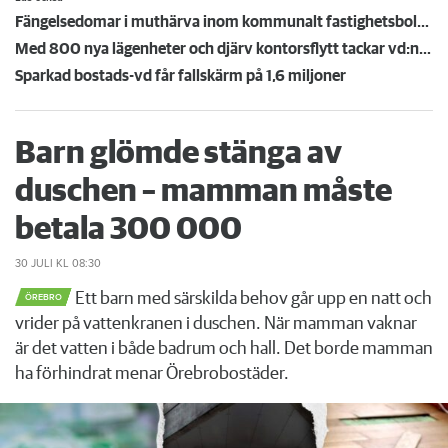
Fängelsedomar i muthärva inom kommunalt fastighetsbolag överklagas
Med 800 nya lägenheter och djärv kontorsflytt tackar vd:n för sig
Sparkad bostads-vd får fallskärm på 1,6 miljoner
Barn glömde stänga av
duschen – mamman måste
betala 300 000
30 JULI
KL 08:30
Ett barn med särskilda behov går upp en natt och
ÖREBRO
vrider på vattenkranen i duschen. När mamman vaknar
är det vatten i både badrum och hall. Det borde mamman
ha förhindrat menar Örebrobostäder.