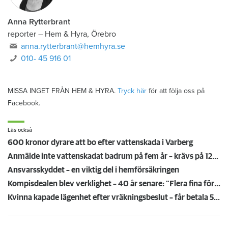
Anna Rytterbrant
reporter
–
Hem & Hyra, Örebro
anna.rytterbrant@hemhyra.se
010- 45 916 01
MISSA INGET FRÅN HEM & HYRA.
Tryck här
för att följa oss på
Facebook.
Läs också
600 kronor dyrare att bo efter vattenskada i Varberg
Anmälde inte vattenskadat badrum på fem år – krävs på 125 000 kronor
Ansvarsskyddet – en viktig del i hemförsäkringen
Kompisdealen blev verklighet – 40 år senare: "Flera fina fördelar med att dela bostad"
Kvinna kapade lägenhet efter vräkningsbeslut – får betala 50 000