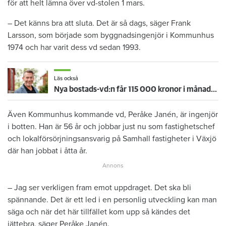
för att helt lämna över vd-stolen 1 mars.
– Det känns bra att sluta. Det är så dags, säger Frank
Larsson, som började som byggnadsingenjör i Kommunhus
1974 och har varit dess vd sedan 1993.
Läs också
Nya bostads-vd:n får 115 000 kronor i månadslön – 45 000 mer än företrädaren
Även Kommunhus kommande vd, Peråke Janén, är ingenjör
i botten. Han är 56 år och jobbar just nu som fastighetschef
och lokalförsörjningsansvarig på Samhall fastigheter i Växjö
där han jobbat i åtta år.
– Jag ser verkligen fram emot uppdraget. Det ska bli
spännande. Det är ett led i en personlig utveckling kan man
säga och när det här tillfället kom upp så kändes det
jättebra, säger Peråke Janén.