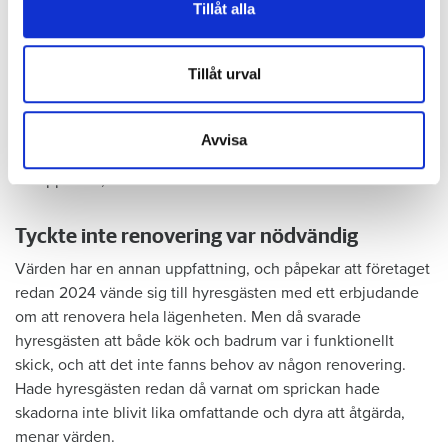
vidarebefordrar även sådana identifierare och annan
Tillåt alla
Foto: Hyresnämnden
Foto: Hyresnämnden
information från din enhet till de sociala medier och
Hyresgästen borde ha upptäckt och larmat om glipan i duschväggen, menar
annons- och analysföretag som vi samarbetar med.
domstolarna.
Dessa kan i sin tur kombinera informationen med annan
Tillåt urval
Hyresgästen själv menar att hyresvärden under hela den tid
information som du har tillhandahållit eller som de har
han bott där varken gjort några inspektioner eller något
samlat in när du har använt deras tjänster.
underhåll av badrummet, och att det är anledningen till att
Avvisa
sprickan har kunnat uppstå. Sprickan var heller inte så lätt
att upptäcka, menar han.
Tyckte inte renovering var nödvändig
Värden har en annan uppfattning, och påpekar att företaget
redan 2024 vände sig till hyresgästen med ett erbjudande
om att renovera hela lägenheten. Men då svarade
hyresgästen att både kök och badrum var i funktionellt
skick, och att det inte fanns behov av någon renovering.
Hade hyresgästen redan då varnat om sprickan hade
skadorna inte blivit lika omfattande och dyra att åtgärda,
menar värden.