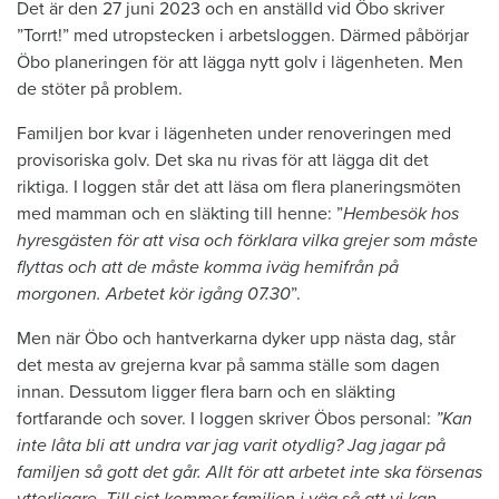
Det är den 27 juni 2023 och en anställd vid Öbo skriver
”Torrt!” med utropstecken i arbetsloggen. Därmed påbörjar
Öbo planeringen för att lägga nytt golv i lägenheten. Men
de stöter på problem.
Familjen bor kvar i lägenheten under renoveringen med
provisoriska golv. Det ska nu rivas för att lägga dit det
riktiga. I loggen står det att läsa om flera planeringsmöten
med mamman och en släkting till henne: ”
Hembesök hos
hyresgästen för att visa och förklara vilka grejer som måste
flyttas och att de måste komma iväg hemifrån på
morgonen. Arbetet kör igång 07.30
”.
Men när Öbo och hantverkarna dyker upp nästa dag, står
det mesta av grejerna kvar på samma ställe som dagen
innan. Dessutom ligger flera barn och en släkting
fortfarande och sover. I loggen skriver Öbos personal:
”Kan
inte låta bli att undra var jag varit otydlig? Jag jagar på
familjen så gott det går. Allt för att arbetet inte ska försenas