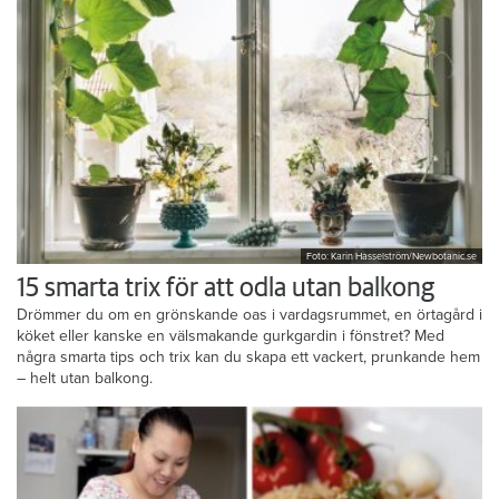
Foto: Karin Hasselström/Newbotanic.se
15 smarta trix för att odla utan balkong
Drömmer du om en grönskande oas i vardagsrummet, en örtagård i
köket eller kanske en välsmakande gurkgardin i fönstret? Med
några smarta tips och trix kan du skapa ett vackert, prunkande hem
– helt utan balkong.