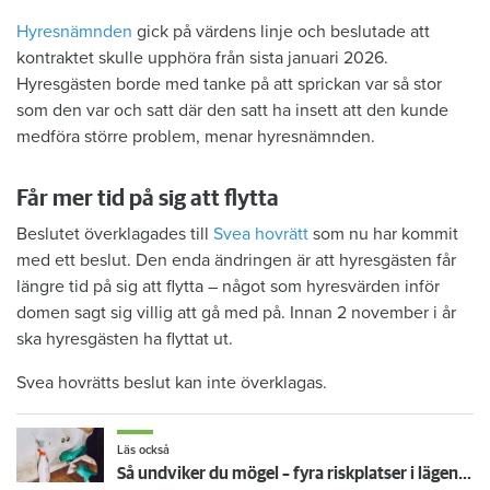
Hyresnämnden
gick på värdens linje och beslutade att
kontraktet skulle upphöra från sista januari 2026.
Hyresgästen borde med tanke på att sprickan var så stor
som den var och satt där den satt ha insett att den kunde
medföra större problem, menar hyresnämnden.
Får mer tid på sig att flytta
Beslutet överklagades till
Svea hovrätt
som nu har kommit
med ett beslut. Den enda ändringen är att hyresgästen får
längre tid på sig att flytta – något som hyresvärden inför
domen sagt sig villig att gå med på. Innan 2 november i år
ska hyresgästen ha flyttat ut.
Svea hovrätts beslut kan inte överklagas.
Läs också
Så undviker du mögel – fyra riskplatser i lägenheten: ”Måste städa bort”