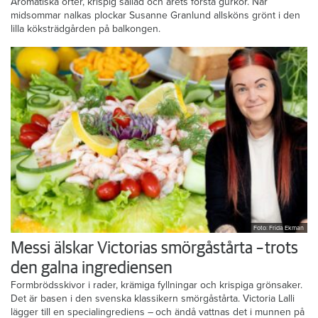
Aromatiska örter, krispig sallad och årets första gurkor. När
midsommar nalkas plockar Susanne Granlund allsköns grönt i den
lilla köksträdgården på balkongen.
Foto: Frida Ekman
Messi älskar Victorias smörgåstårta – trots
den galna ingrediensen
Formbrödsskivor i rader, krämiga fyllningar och krispiga grönsaker.
Det är basen i den svenska klassikern smörgåstårta. Victoria Lalli
lägger till en specialingrediens – och ändå vattnas det i munnen på