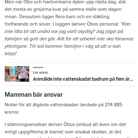
Men när Öbo och hantverkarna dyker upp nästa dag, står
det mesta av grejerna kvar på samma ställe som dagen
innan. Dessutom ligger flera barn och en släkting
fortfarande och sover. I loggen skriver Öbos personal:
”Kan
inte låta bli att undra var jag varit otydlig? Jag jagar på
familjen så gott det går. Allt för att arbetet inte ska försenas
ytterligare. Till sist kommer familjen i väg så att vi kan
börja
”.
Läs också
Anmälde inte vattenskadat badrum på fem år – krävs på 125 000 kronor
Mamman bär ansvar
Notan för att åtgärda vattenskadan landade på 274 885
kronor.
I stämningsansökan skriver Öbos ombud att även om det
enligt uppgifterna är barnet som orsakat skadan, är det