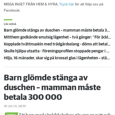
MISSA INGET FRÅN HEM & HYRA.
Tryck här
för att följa oss på
Facebook.
Läs också
Barn glömde stänga av duschen – mamman måste betala 300 000
Mitthem godkände smutsig lägenhet – två gånger: "För äckligt för att flytta in"
Kopplade tvättmaskin med trädgårdsslang - döms att betala en miljon efter vattenskada
Skulle hjälpa utsatta - föreningsprofilen stoppade pengar i egen ficka
Hilja, 16 månader, skar sig på krossat glas i lägenheten – städmiss från tidigare hyresgäst
Barn glömde stänga av
duschen – mamman måste
betala 300 000
30 JULI
KL 08:30
ÖREBRO