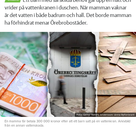
Ett barn med särskilda behov går upp en natt och
vrider på vattenkranen i duschen. När mamman vaknar
är det vatten i både badrum och hall. Det borde mamman
ha förhindrat menar Örebrobostäder.
Foto: Getty/ Tommy Andersson/ Anna Rytterbrant
En mamma får betala 300 000 kronor efter att ett barn satt på en vattenkran. Arkivbild
från en annan vattenskada.