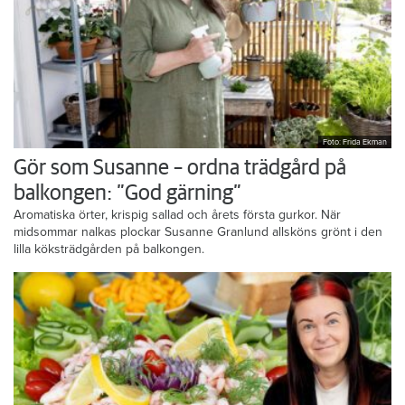
Foto: Frida Ekman
Gör som Susanne – ordna trädgård på
balkongen: ”God gärning”
Aromatiska örter, krispig sallad och årets första gurkor. När
midsommar nalkas plockar Susanne Granlund allsköns grönt i den
lilla köksträdgården på balkongen.