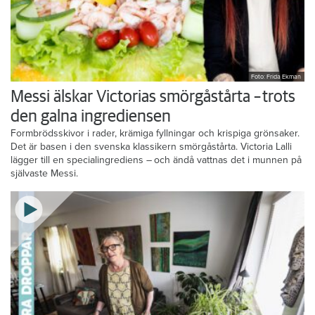
Foto: Frida Ekman
Messi älskar Victorias smörgåstårta – trots
den galna ingrediensen
Formbrödsskivor i rader, krämiga fyllningar och krispiga grönsaker.
Det är basen i den svenska klassikern smörgåstårta. Victoria Lalli
lägger till en specialingrediens – och ändå vattnas det i munnen på
självaste Messi.