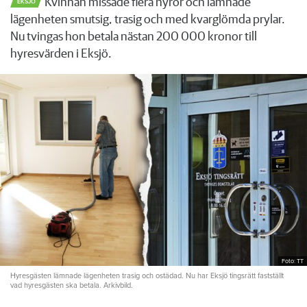
Kvinnan missade flera hyror och lämnade
EKSJÖ
lägenheten smutsig, trasig och med kvarglömda prylar.
Nu tvingas hon betala nästan 200 000 kronor till
hyresvärden i Eksjö.
Foto: TT
Hyresgästen lämnade lägenheten trasig och ostädad. Nu har Eksjö tingsrätt fastställt
vad hyresgästen ska betala. Arkivbild.