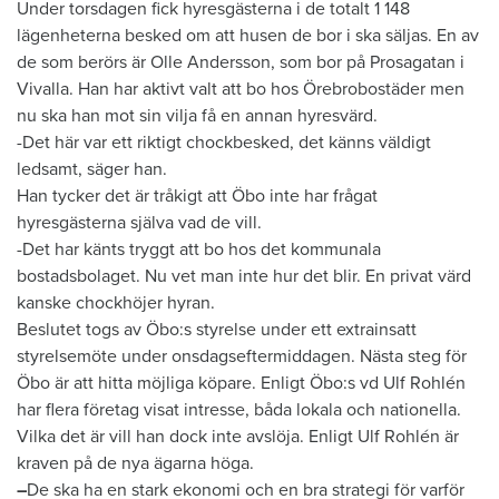
​Under torsdagen fick hyresgästerna i de totalt 1 148
lägenheterna besked om att husen de bor i ska säljas. En av
de som berörs är Olle Andersson, som bor på Prosagatan i
Vivalla. Han har aktivt valt att bo hos Örebrobostäder men
nu ska han mot sin vilja få en annan hyresvärd.
-Det här var ett riktigt chockbesked, det känns väldigt
ledsamt, säger han.
Han tycker det är tråkigt att Öbo inte har frågat
hyresgästerna själva vad de vill.
-Det har känts tryggt att bo hos det kommunala
bostadsbolaget. Nu vet man inte hur det blir. En privat värd
kanske chockhöjer hyran.
Beslutet togs av Öbo:s styrelse under ett extrainsatt
styrelsemöte under onsdagseftermiddagen. Nästa steg för
Öbo är att hitta möjliga köpare. Enligt Öbo:s vd Ulf Rohlén
har flera företag visat intresse, båda lokala och nationella.
Vilka det är vill han dock inte avslöja. Enligt Ulf Rohlén är
kraven på de nya ägarna höga.
–
De ska ha en stark ekonomi och en bra strategi för varför