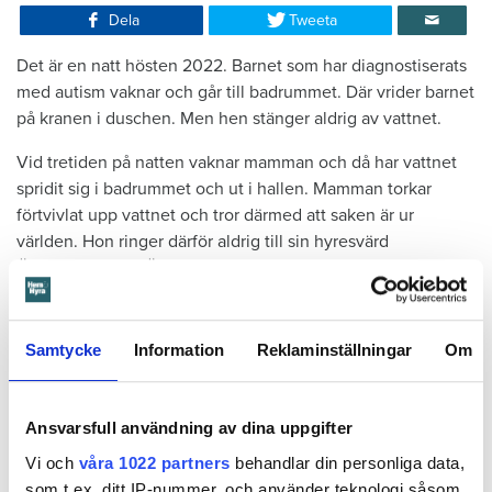
Dela
Tweeta
Det är en natt hösten 2022. Barnet som har diagnostiserats
med autism vaknar och går till badrummet. Där vrider barnet
på kranen i duschen. Men hen stänger aldrig av vattnet.
Vid tretiden på natten vaknar mamman och då har vattnet
spridit sig i badrummet och ut i hallen. Mamman torkar
förtvivlat upp vattnet och tror därmed att saken är ur
världen. Hon ringer därför aldrig till sin hyresvärd
Örebrobostäder, Öbo, och berättar om olyckan.
Läs också
Samtycke
Information
Reklaminställningar
Om
600 kronor dyrare att bo efter vattenskada i Varberg
Ringer gör dock grannen nedanför – när det börjar läcka
Ansvarsfull användning av dina uppgifter
vatten genom taket.
Vi och
våra 1022 partners
behandlar din personliga data,
som t.ex. ditt IP-nummer, och använder teknologi såsom