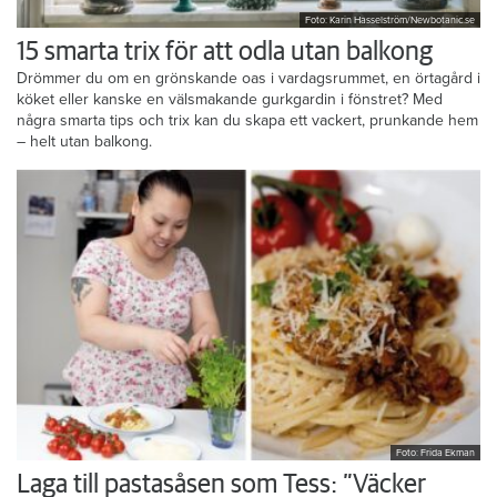
Foto: Karin Hasselström/Newbotanic.se
15 smarta trix för att odla utan balkong
Drömmer du om en grönskande oas i vardagsrummet, en örtagård i
köket eller kanske en välsmakande gurkgardin i fönstret? Med
några smarta tips och trix kan du skapa ett vackert, prunkande hem
– helt utan balkong.
Foto: Frida Ekman