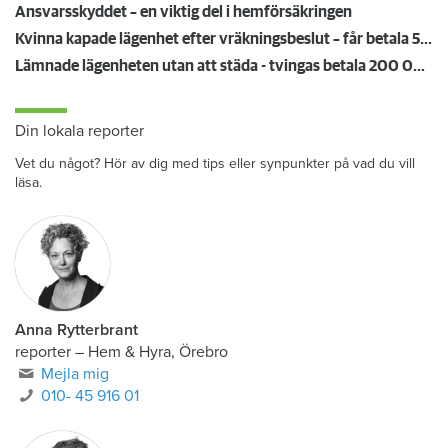
Anmälde inte vattenskadat badrum på fem år – krävs på 125 000 kronor
Ansvarsskyddet – en viktig del i hemförsäkringen
Kvinna kapade lägenhet efter vräkningsbeslut – får betala 50 000
Lämnade lägenheten utan att städa - tvingas betala 200 000 kronor
Din lokala reporter
Vet du något? Hör av dig med tips eller synpunkter på vad du vill
läsa.
Anna Rytterbrant
reporter
–
Hem & Hyra, Örebro
Mejla mig
010- 45 916 01