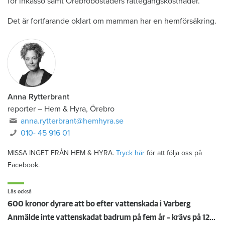
för inkasso samt Örebrobostäders rättegångskostnader.
Det är fortfarande oklart om mamman har en hemförsäkring.
Anna Rytterbrant
reporter
–
Hem & Hyra, Örebro
anna.rytterbrant@hemhyra.se
010- 45 916 01
MISSA INGET FRÅN HEM & HYRA.
Tryck här
för att följa oss på
Facebook.
Läs också
600 kronor dyrare att bo efter vattenskada i Varberg