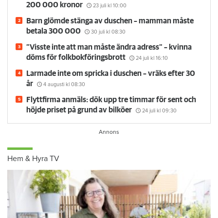
Lämnade lägenheten utan att städa - tvingas betala
200 000 kronor
23 juli
kl 10:00
Barn glömde stänga av duschen – mamman måste
betala 300 000
30 juli
kl 08:30
”Visste inte att man måste ändra adress” – kvinna
döms för folkbokföringsbrott
24 juli
kl 16:10
Larmade inte om spricka i duschen – vräks efter 30
år
4 augusti
kl 08:30
Flyttfirma anmäls: dök upp tre timmar för sent och
höjde priset på grund av bilköer
24 juli
kl 09:30
Hem & Hyra TV