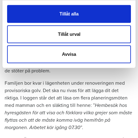
Hemförsäkring eller inte – det är frågan
för sociala medier och analysera vår trafik. Vi
vidarebefordrar även sådana identifierare och annan
I anteckningarna framgår att Örebrobostäder gång på gång
Tillåt alla
information från din enhet till de sociala medier och
försöker få klarhet i om hyresgästen har hemförsäkring. Allt
annons- och analysföretag som vi samarbetar med.
hyresgästen kan visa är en påminnelse om en obetald
Dessa kan i sin tur kombinera informationen med annan
Tillåt urval
olycksfallsförsäkring.
information som du har tillhandahållit eller som de har
Det är den 27 juni 2023 och en anställd vid Öbo skriver
samlat in när du har använt deras tjänster.
Avvisa
”Torrt!” med utropstecken i arbetsloggen. Därmed påbörjar
Öbo planeringen för att lägga nytt golv i lägenheten. Men
de stöter på problem.
Familjen bor kvar i lägenheten under renoveringen med
provisoriska golv. Det ska nu rivas för att lägga dit det
riktiga. I loggen står det att läsa om flera planeringsmöten
med mamman och en släkting till henne: ”
Hembesök hos
hyresgästen för att visa och förklara vilka grejer som måste
flyttas och att de måste komma iväg hemifrån på
morgonen. Arbetet kör igång 07.30
”.