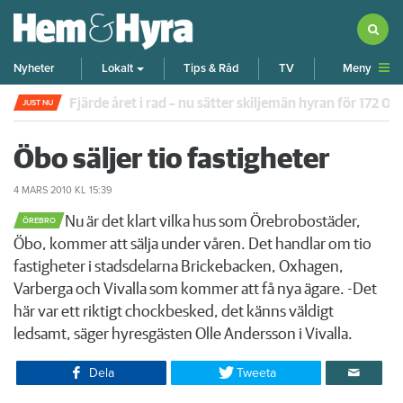
Meny
Nyheter
Lokalt
Tips & Råd
TV
Fjärde året i rad – nu sätter skiljemän hyran för 172 0
JUST NU
Öbo säljer tio fastigheter
4 MARS 2010
KL 15:39
​Nu är det klart vilka hus som Örebrobostäder,
ÖREBRO
Öbo, kommer att sälja under våren. Det handlar om tio
fastigheter i stadsdelarna Brickebacken, Oxhagen,
Varberga och Vivalla som kommer att få nya ägare. -Det
här var ett riktigt chockbesked, det känns väldigt
ledsamt, säger hyresgästen Olle Andersson i Vivalla.
Dela
Tweeta