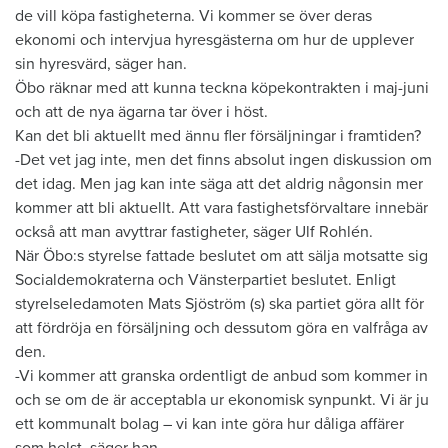
de vill köpa fastigheterna. Vi kommer se över deras
ekonomi och intervjua hyresgästerna om hur de upplever
sin hyresvärd, säger han.
Öbo räknar med att kunna teckna köpekontrakten i maj-juni
och att de nya ägarna tar över i höst.
Kan det bli aktuellt med ännu fler försäljningar i framtiden?
-Det vet jag inte, men det finns absolut ingen diskussion om
det idag. Men jag kan inte säga att det aldrig någonsin mer
kommer att bli aktuellt. Att vara fastighetsförvaltare innebär
också att man avyttrar fastigheter, säger Ulf Rohlén.
När Öbo:s styrelse fattade beslutet om att sälja motsatte sig
Socialdemokraterna och Vänsterpartiet beslutet. Enligt
styrelseledamoten Mats Sjöström (s) ska partiet göra allt för
att fördröja en försäljning och dessutom göra en valfråga av
den.
-Vi kommer att granska ordentligt de anbud som kommer in
och se om de är acceptabla ur ekonomisk synpunkt. Vi är ju
ett kommunalt bolag – vi kan inte göra hur dåliga affärer
som helst, säger han.