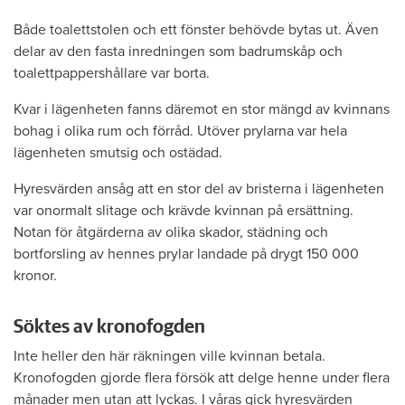
Både toalettstolen och ett fönster behövde bytas ut. Även
delar av den fasta inredningen som badrumskåp och
toalettpappershållare var borta.
Kvar i lägenheten fanns däremot en stor mängd av kvinnans
bohag i olika rum och förråd. Utöver prylarna var hela
lägenheten smutsig och ostädad.
Hyresvärden ansåg att en stor del av bristerna i lägenheten
var onormalt slitage och krävde kvinnan på ersättning.
Notan för åtgärderna av olika skador, städning och
bortforsling av hennes prylar landade på drygt 150 000
kronor.
Söktes av kronofogden
Inte heller den här räkningen ville kvinnan betala.
Kronofogden gjorde flera försök att delge henne under flera
månader men utan att lyckas. I våras gick hyresvärden